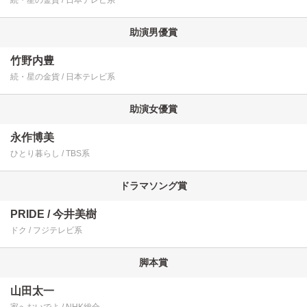
続・星の金貨
日本テレビ系
助演男優賞
竹野内豊
続・星の金貨
日本テレビ系
助演女優賞
永作博美
ひとり暮らし
TBS系
ドラマソング賞
PRIDE
今井美樹
ドク
フジテレビ系
脚本賞
山田太一