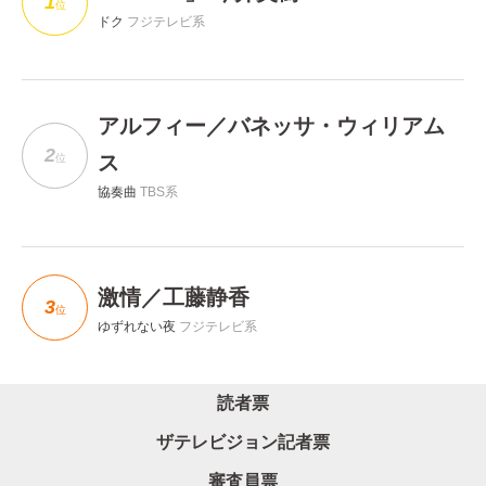
1
位
ドク
フジテレビ系
アルフィー／バネッサ・ウィリアム
2
ス
位
協奏曲
TBS系
激情／工藤静香
3
位
ゆずれない夜
フジテレビ系
読者票
ザテレビジョン記者票
審査員票