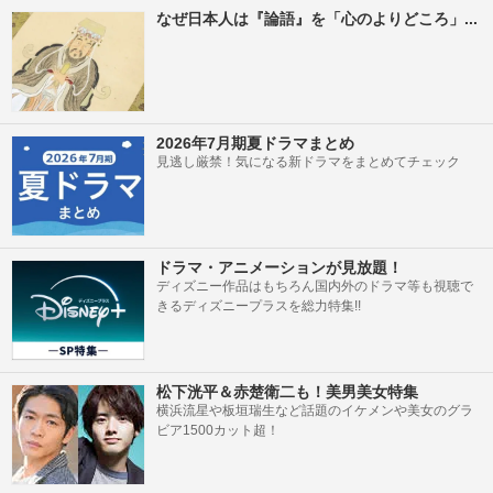
なぜ日本人は『論語』を「心のよりどころ」...
2026年7月期夏ドラマまとめ
見逃し厳禁！気になる新ドラマをまとめてチェック
ドラマ・アニメーションが見放題！
ディズニー作品はもちろん国内外のドラマ等も視聴で
きるディズニープラスを総力特集!!
松下洸平＆赤楚衛二も！美男美女特集
横浜流星や板垣瑞生など話題のイケメンや美女のグラ
ビア1500カット超！