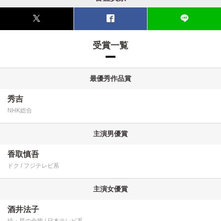
受賞一覧
最優秀作品賞
秀吉
NHK総合
主演男優賞
香取慎吾
ドク
フジテレビ系
主演女優賞
酒井法子