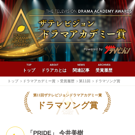
TOP
ABOUT
NEWS
ARCHIVES
トップ
ドラアカとは
関連記事
受賞履歴
トップ
ドラマアカデミー賞
受賞履歴
第11回
ドラマソング賞
第11回ザテレビジョンドラマアカデミー賞
ドラマソング賞
PRIDE
今井美樹