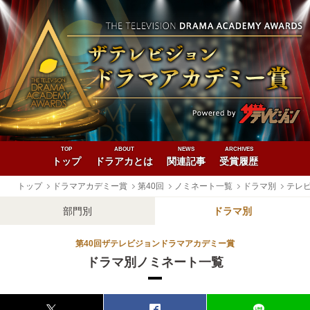
TOP
ABOUT
NEWS
ARCHIVES
トップ
ドラアカとは
関連記事
受賞履歴
トップ
ドラマアカデミー賞
第40回
ノミネート一覧
ドラマ別
テレ
部門別
ドラマ別
第40回ザテレビジョンドラマアカデミー賞
ドラマ別ノミネート一覧