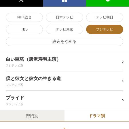
NHK総合
日本テレビ
テレビ朝日
TBS
テレビ東京
フジテレビ
絞込をやめる
白い巨塔（唐沢寿明主演）
フジテレビ系
僕と彼女と彼女の生きる道
フジテレビ系
プライド
フジテレビ系
部門別
ドラマ別