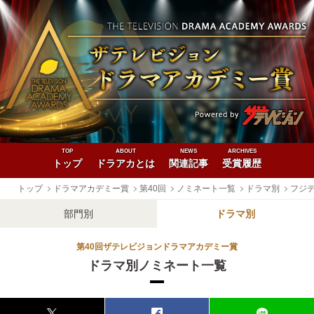
TOP
ABOUT
NEWS
ARCHIVES
トップ
ドラアカとは
関連記事
受賞履歴
トップ
ドラマアカデミー賞
第40回
ノミネート一覧
ドラマ別
フジ
部門別
ドラマ別
第40回ザテレビジョンドラマアカデミー賞
ドラマ別ノミネート一覧