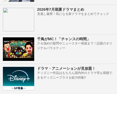
2026年7月期夏ドラマまとめ
見逃し厳禁！気になる新ドラマをまとめてチェック
千鳥がMC！「チャンスの時間」
クセ強めの疑問やニュースター発掘まで！話題のオリ
ジナルバラエティー
ドラマ・アニメーションが見放題！
ディズニー作品はもちろん国内外のドラマ等も視聴で
きるディズニープラスを総力特集!!