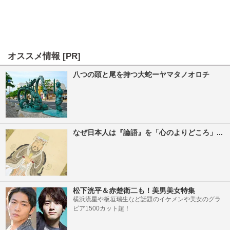
オススメ情報 [PR]
八つの頭と尾を持つ大蛇ーヤマタノオロチ
なぜ日本人は『論語』を「心のよりどころ」...
松下洸平＆赤楚衛二も！美男美女特集
横浜流星や板垣瑞生など話題のイケメンや美女のグラ
ビア1500カット超！