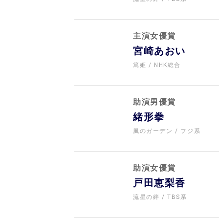
主演女優賞
宮崎あおい
篤姫
NHK総合
助演男優賞
緒形拳
風のガーデン
フジ系
助演女優賞
戸田恵梨香
流星の絆
TBS系