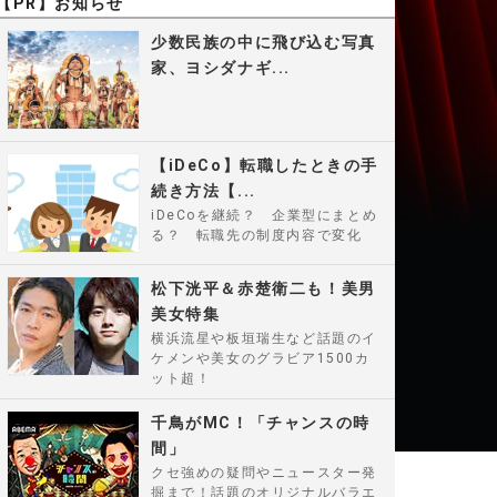
【PR】お知らせ
少数民族の中に飛び込む写真
家、ヨシダナギ...
【iDeCo】転職したときの手
続き方法【...
iDeCoを継続？ 企業型にまとめ
る？ 転職先の制度内容で変化
松下洸平＆赤楚衛二も！美男
美女特集
横浜流星や板垣瑞生など話題のイ
ケメンや美女のグラビア1500カ
ット超！
千鳥がMC！「チャンスの時
間」
クセ強めの疑問やニュースター発
掘まで！話題のオリジナルバラエ