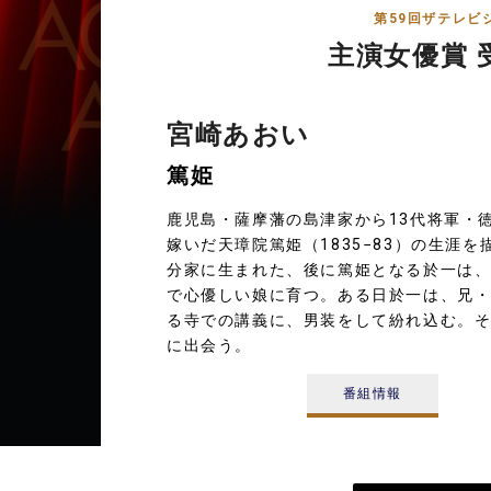
第59回ザテレビ
主演女優賞 
宮崎あおい
篤姫
鹿児島・薩摩藩の島津家から13代将軍・
嫁いだ天璋院篤姫（1835−83）の生涯を
分家に生まれた、後に篤姫となる於一は
で心優しい娘に育つ。ある日於一は、兄
る寺での講義に、男装をして紛れ込む。
に出会う。
番組情報