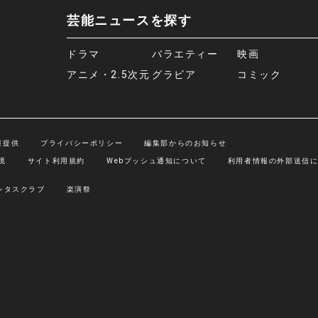
芸能ニュースを探す
ドラマ
バラエティー
映画
アニメ・2.5次元
グラビア
コミック
報提供
プライバシーポリシー
編集部からのお知らせ
境
サイト利用規約
Webプッシュ通知について
利用者情報の外部送信
レタスクラブ
楽演祭