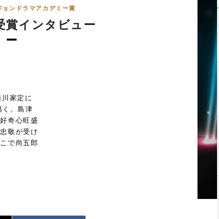
ジョンドラマアカデミー賞
受賞インタビュー
徳川家定に
描く。島津
、好奇心旺盛
・忠敬が受け
そこで尚五郎