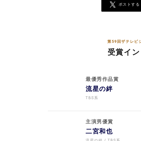
ポストする
第59回ザテレビ
受賞イン
最優秀作品賞
流星の絆
TBS系
主演男優賞
二宮和也
流星の絆
TBS系