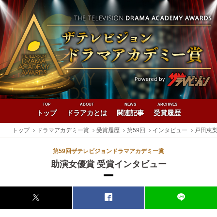
TOP
ABOUT
NEWS
ARCHIVES
トップ
ドラアカとは
関連記事
受賞履歴
トップ
ドラマアカデミー賞
受賞履歴
第59回
インタビュー
戸田恵
第59回ザテレビジョンドラマアカデミー賞
助演女優賞 受賞インタビュー