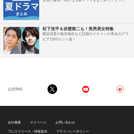
見逃し厳禁！気になる新ドラマをまとめてチェック
松下洸平＆赤楚衛二も！美男美女特集
横浜流星や板垣瑞生など話題のイケメンや美女のグラ
ビア1500カット超！
公式SNS
会社概要
マイページ
お問い合わせ
プレスリリース・情報提供
プライバシーポリシー