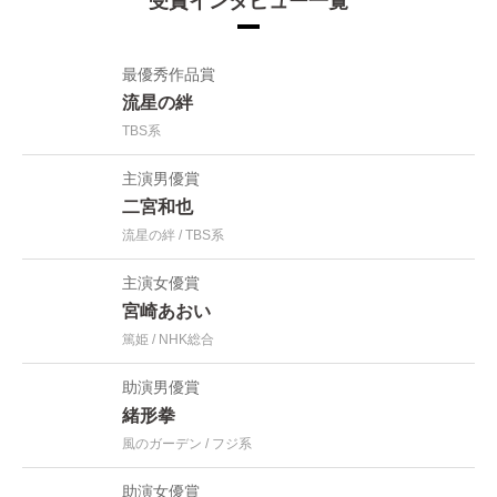
受賞インタビュー一覧
最優秀作品賞
流星の絆
TBS系
主演男優賞
二宮和也
流星の絆
TBS系
主演女優賞
宮崎あおい
篤姫
NHK総合
助演男優賞
緒形拳
風のガーデン
フジ系
助演女優賞