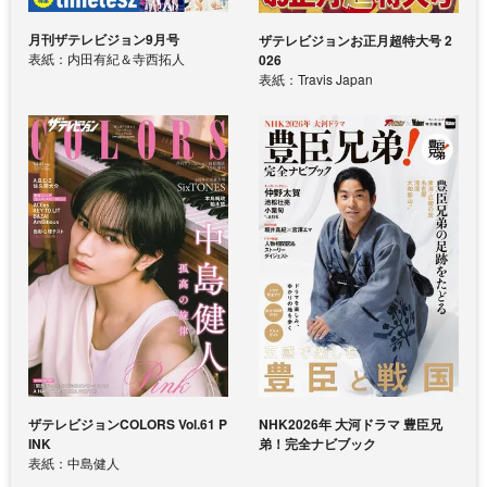
月刊ザテレビジョン9月号
ザテレビジョンお正月超特大号 2
表紙：内田有紀＆寺西拓人
026
表紙：Travis Japan
ザテレビジョンCOLORS Vol.61 P
NHK2026年 大河ドラマ 豊臣兄
INK
弟！完全ナビブック
表紙：中島健人