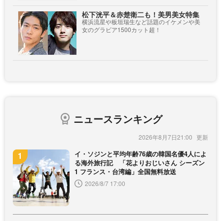
松下洸平＆赤楚衛二も！美男美女特集
横浜流星や板垣瑞生など話題のイケメンや美
女のグラビア1500カット超！
ニュースランキング
2026年8月7日21:00
イ・ソジンと平均年齢76歳の韓国名優4人によ
る海外旅行記 「花よりおじいさん シーズン
1 フランス・台湾編」全国無料放送
2026/8/7 17:00