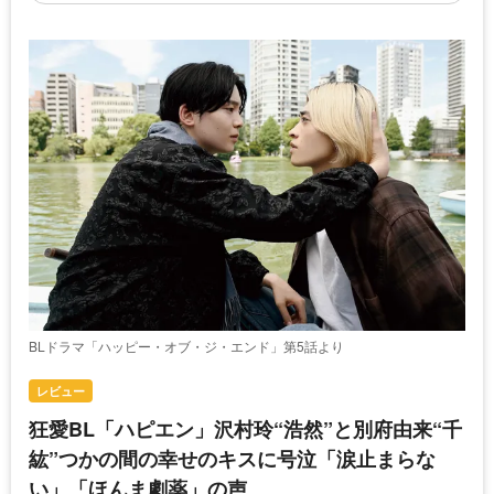
BLドラマ「ハッピー・オブ・ジ・エンド」第5話より
レビュー
狂愛BL「ハピエン」沢村玲“浩然”と別府由来“千
紘”つかの間の幸せのキスに号泣「涙止まらな
い」「ほんま劇薬」の声