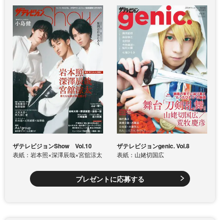
ザテレビジョンShow Vol.10
ザテレビジョンgenic. Vol.8
表紙：岩本照×深澤辰哉×宮舘涼太
表紙：山姥切国広
プレゼントに応募する