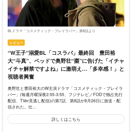
BLドラマ「コスメティック・プレイラバー」第8話より
レビュー
“W王子”溺愛BL「コスラバ」最終回 豊田裕
大“斗真”、ベッドで奥野壮“棗”に告げた「イチャ
イチャ解禁ですよね」に激萌え…「多幸感！」と
視聴者興奮
奥野壮と豊田裕大のW主演ドラマ「コスメティック・プレイラ
バー」(毎週月曜深夜2:55-3:55、フジテレビ／FODで独占先行
配信、TVer見逃し配信)の第7話、第8話が8月26日に放送・配
信された。仕…
詳しくはこちら