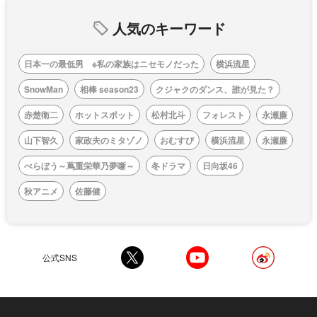
人気のキーワード
日本一の最低男 ※私の家族はニセモノだった
横浜流星
SnowMan
相棒 season23
クジャクのダンス、誰が見た？
赤楚衛二
ホットスポット
松村北斗
フォレスト
永瀬廉
山下智久
家政夫のミタゾノ
おむすび
横浜流星
永瀬廉
べらぼう～蔦重栄華乃夢噺～
冬ドラマ
日向坂46
秋アニメ
佐藤健
公式SNS