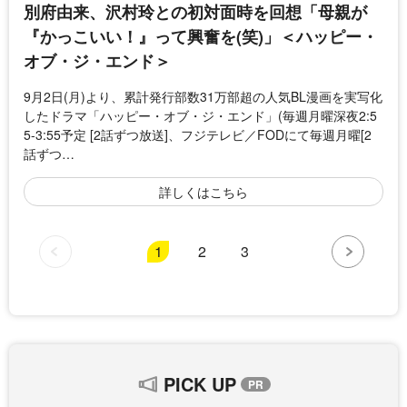
別府由来、沢村玲との初対面時を回想「母親が
『かっこいい！』って興奮を(笑)」＜ハッピー・
オブ・ジ・エンド＞
9月2日(月)より、累計発行部数31万部超の人気BL漫画を実写化
したドラマ「ハッピー・オブ・ジ・エンド」(毎週月曜深夜2:5
5-3:55予定 [2話ずつ放送]、フジテレビ／FODにて毎週月曜[2
話ずつ…
詳しくはこちら
1
2
3
PICK UP