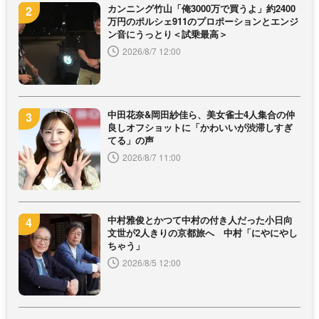
カンニング竹山「俺3000万で買うよ」約2400
万円のポルシェ911のプロポーションとエンジ
ン音にうっとり＜試乗最高＞
2026/8/7 12:00
中田花奈&岡田紗佳ら、美女雀士4人集合の仲
良しオフショットに「かわいいが渋滞しすぎ
てる」の声
2026/8/7 11:00
中村雅俊とかつて中村の付き人だった小日向
文世が2人きりの京都旅へ 中村「にやにやし
ちゃう」
2026/8/5 12:00