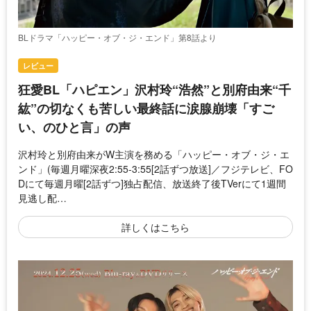
BLドラマ「ハッピー・オブ・ジ・エンド」第8話より
レビュー
狂愛BL「ハピエン」沢村玲“浩然”と別府由来“千
紘”の切なくも苦しい最終話に涙腺崩壊「すご
い、のひと言」の声
沢村玲と別府由来がW主演を務める「ハッピー・オブ・ジ・エ
ンド」(毎週月曜深夜2:55-3:55[2話ずつ放送]／フジテレビ、FO
Dにて毎週月曜[2話ずつ]独占配信、放送終了後TVerにて1週間
見逃し配…
詳しくはこちら