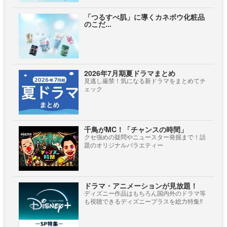
「つるすべ肌」に導くカネボウ化粧品
のこだ...
2026年7月期夏ドラマまとめ
見逃し厳禁！気になる新ドラマをまとめてチ
ェック
千鳥がMC！「チャンスの時間」
クセ強めの疑問やニュースター発掘まで！話
題のオリジナルバラエティー
ドラマ・アニメーションが見放題！
ディズニー作品はもちろん国内外のドラマ等
も視聴できるディズニープラスを総力特集!!