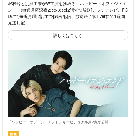
沢村玲と別府由来がW主演を務める「ハッピー・オブ・ジ・エ
ンド」(毎週月曜深夜2:55-3:55[2話ずつ放送]／フジテレビ、FO
Dにて毎週月曜[2話ずつ]独占配信、放送終了後TVerにて1週間
見逃し配…
詳しくはこちら
「ハッピー・オブ・ジ・エンド」キービジュアル第2弾が公開
動画