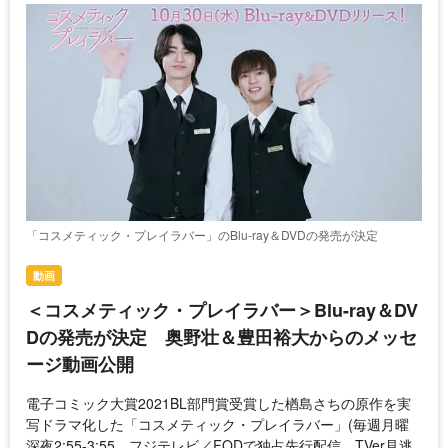
「コスメティック・プレイラバー」のBlu-ray＆DVDの発売が決定
動画
＜コスメティック・プレイラバー＞Blu-ray＆DV
Dの発売が決定 奥野壮＆豊田裕大からのメッセ
ージ動画公開
電子コミック大賞2021BL部門賞受賞した楢島さちの原作を実
写ドラマ化した「コスメティック・プレイラバー」(毎週月曜
深夜2:55-3:55、フジテレビ／FODで独占先行配信、TVer見逃