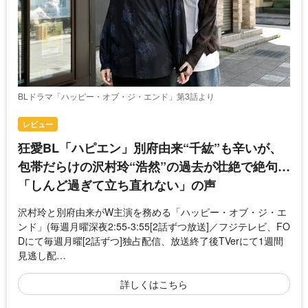
BLドラマ「ハッピー・オブ・ジ・エンド」第3話より
レビュー
狂愛BL「ハピエン」別府由来“千紘”も辛いが、
包帯だらけの沢村玲“浩然”の過去が壮絶で絶句…
「しんど過ぎて立ち直れない」の声
沢村玲と別府由来がW主演を務める「ハッピー・オブ・ジ・エ
ンド」(毎週月曜深夜2:55-3:55[2話ずつ放送]／フジテレビ、FO
Dにて毎週月曜[2話ずつ]独占配信、放送終了後TVerにて1週間
見逃し配…
詳しくはこちら