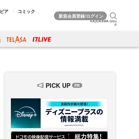
ビア
コミック
KADOKAWA Grou
p
PICK UP