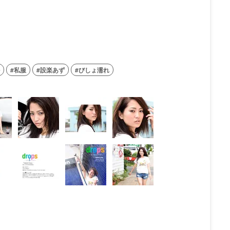
私服
設楽あず
びしょ濡れ