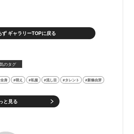
 設楽あず ギャラリーTOPに戻る
気のタグ
全身
萌え
私服
流し目
タレント
新條由芽
っと見る