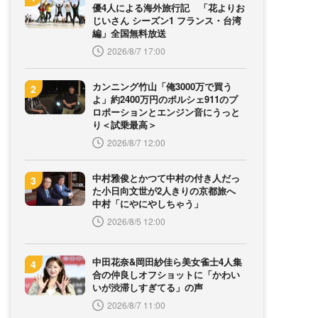
優4人による海外旅行記 「花よりお
じいさん シーズン1 フランス・台湾
編」全国無料放送
2026/8/7 17:00
カンニング竹山「俺3000万で買う
よ」約2400万円のポルシェ911のプ
ロポーションとエンジン音にうっと
り＜試乗最高＞
2026/8/7 12:00
中村雅俊とかつて中村の付き人だっ
た小日向文世が2人きりの京都旅へ
中村「にやにやしちゃう」
2026/8/5 12:00
中田花奈&岡田紗佳ら美女雀士4人集
合の仲良しオフショットに「かわい
いが渋滞しすぎてる」の声
2026/8/7 11:00