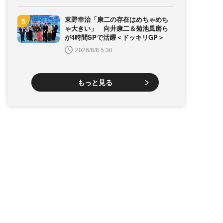
東野幸治「康二の存在はめちゃめち
ゃ大きい」 向井康二＆菊池風磨ら
が4時間SPで活躍＜ドッキリGP＞
2026/8/8 5:30
もっと見る