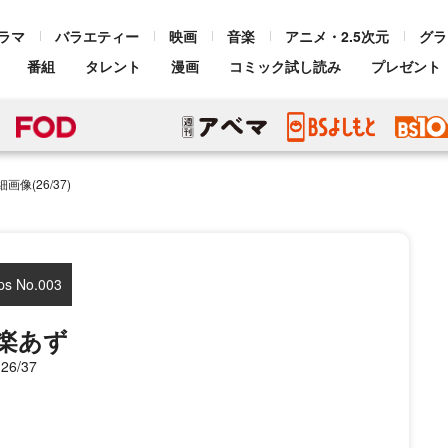
ラマ
バラエティー
映画
音楽
アニメ・2.5次元
グラ
番組
タレント
漫画
コミック試し読み
プレゼント
像(26/37)
ps No.003
楽あず
26/37