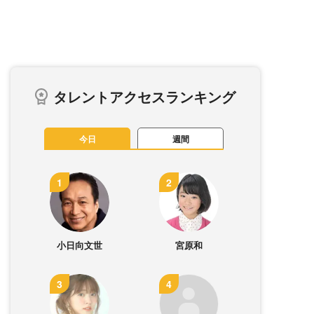
タレントアクセスランキング
今日
週間
小日向文世
宮原和