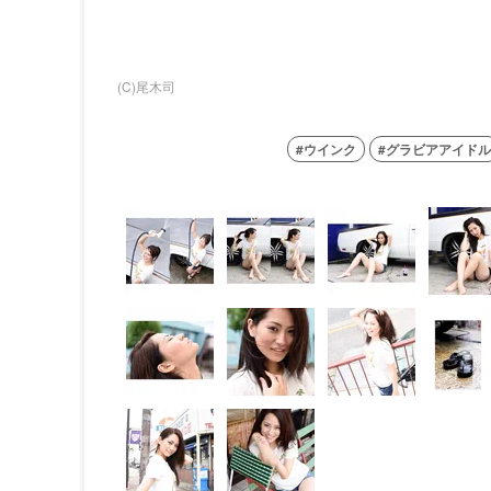
(C)尾木司
ウインク
グラビアアイドル