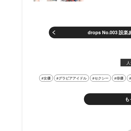
drops No.003
人
女優
グラビアアイドル
セクシー
俳優
も