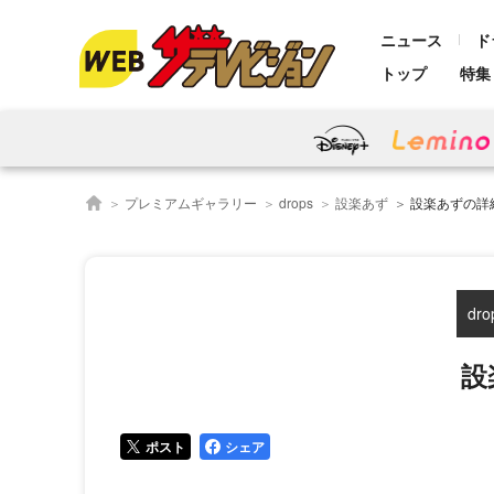
ニュース
ド
トップ
特集
プレミアムギャラリー
drops
設楽あず
設楽あずの詳細画
dro
設
ポスト
シェア