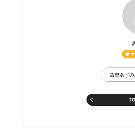
設楽あずの
T