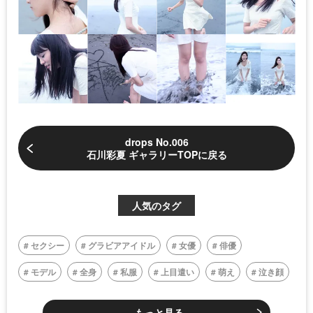
drops No.006
石川彩夏 ギャラリーTOPに戻る
人気のタグ
セクシー
グラビアアイドル
女優
俳優
モデル
全身
私服
上目遣い
萌え
泣き顔
もっと見る