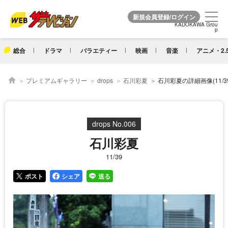
KADOKAWA Grou
KADOKAWA Grou
p
p
総合
ドラマ
バラエティー
映画
音楽
アニメ・2.
プレミアムギャラリー
drops
石川彩夏
石川彩夏の詳細画像(11/39
drops No.006
石川彩夏
11/39
ポスト
シェア
送る