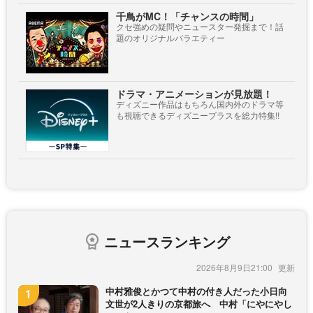
千鳥がMC！「チャンスの時間」
クセ強めの疑問やニュースター発掘まで！話
題のオリジナルバラエティー
ドラマ・アニメーションが見放題！
ディズニー作品はもちろん国内外のドラマ等
も視聴できるディズニープラスを総力特集!!
ニュースランキング
2026年8月9日21:00
中村雅俊とかつて中村の付き人だった小日向
文世が2人きりの京都旅へ 中村「にやにやし