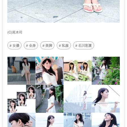
(C)尾木司
女優
全身
美脚
私服
石川彩夏