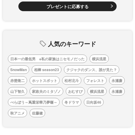
プレゼントに応募する
人気のキーワード
日本一の最低男 ※私の家族はニセモノだった
横浜流星
SnowMan
相棒 season23
クジャクのダンス、誰が見た？
赤楚衛二
ホットスポット
松村北斗
フォレスト
永瀬廉
山下智久
家政夫のミタゾノ
おむすび
横浜流星
永瀬廉
べらぼう～蔦重栄華乃夢噺～
冬ドラマ
日向坂46
秋アニメ
佐藤健