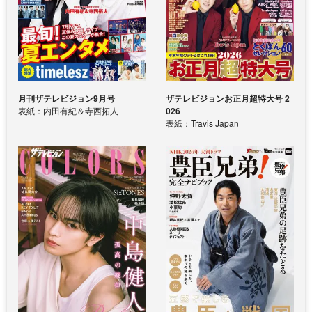
月刊ザテレビジョン9月号
ザテレビジョンお正月超特大号 2
表紙：内田有紀＆寺西拓人
026
表紙：Travis Japan