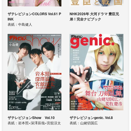
ザテレビジョンCOLORS Vol.61 P
NHK2026年 大河ドラマ 豊臣兄
INK
弟！完全ナビブック
表紙：中島健人
ザテレビジョンShow Vol.10
ザテレビジョンgenic. Vol.8
表紙：岩本照×深澤辰哉×宮舘涼太
表紙：山姥切国広