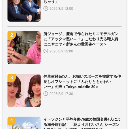
ちゃう」
2026/8/5 12:00
所ジョージ、鹿角で作られたミニモデルガン
に「アッタマ悪い～！」こだわり光る職人魂
にニヤニヤ＜所さんの世田谷ベース＞
2026/8/9 12:00
仲里依紗&のん、お揃いのポーズを披露する仲
良しオフショットに「ふたりともかわい
い〜」の声＜Tokyo middle 30＞
2026/8/9 17:30
イ・ソジンと平均年齢76歳の韓国名優4人によ
る海外旅行記 「花よりおじいさん シーズン