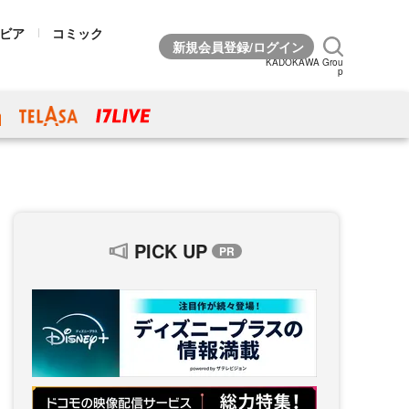
ビア
コミック
KADOKAWA Grou
p
PICK UP