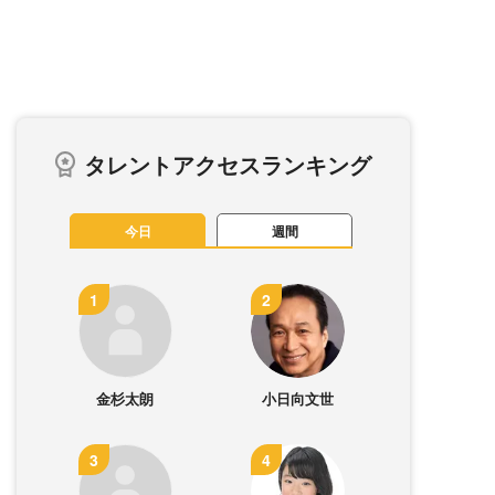
タレントアクセスランキング
今日
週間
金杉太朗
小日向文世