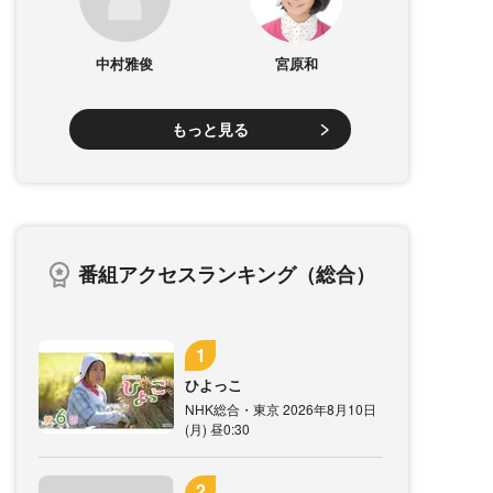
中村雅俊
宮原和
もっと見る
番組アクセスランキング（総合）
ひよっこ
NHK総合・東京 2026年8月10日
(月) 昼0:30