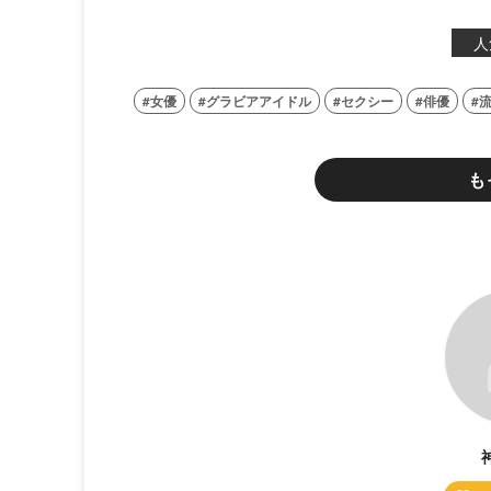
人
女優
グラビアアイドル
セクシー
俳優
も