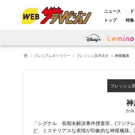
ニュース
ド
トップ
特集
プレミアムギャラリー
フレッシュ美男美女
神尾楓珠
フレッシュ美男美
神
かみ
「シグナル 長期未解決事件捜査班」(フジテレ
ど、ミステリアスな表情が印象的な神尾楓珠。話題