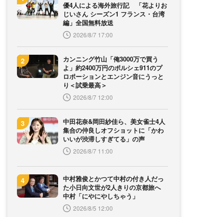
優4人による海外旅行記 「花よりお
じいさん シーズン1 フランス・台湾
編」全国無料放送
2026/8/7 17:00
カンニング竹山「俺3000万で買う
よ」約2400万円のポルシェ911のプ
ロポーションとエンジン音にうっと
り＜試乗最高＞
2026/8/7 12:00
中田花奈&岡田紗佳ら、美女雀士4人
集合の仲良しオフショットに「かわ
いいが渋滞しすぎてる」の声
2026/8/7 11:00
中村雅俊とかつて中村の付き人だっ
た小日向文世が2人きりの京都旅へ
中村「にやにやしちゃう」
2026/8/5 12:00