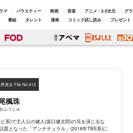
ラマ
バラエティー
映画
音楽
アニメ・2.5次元
グラ
番組
タレント
漫画
コミック試し読み
プレゼント
女 File No.012
尾楓珠
おふうじゅ
ビ系)で主人公の健人(坂口健太郎)の兄を演じるな
となった「アンナチュラル」(2018年TBS系)に