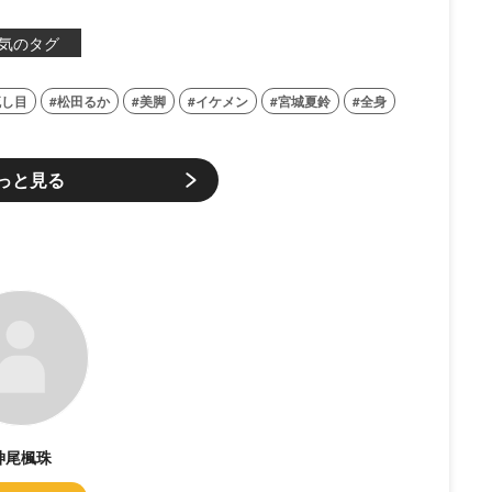
気のタグ
流し目
松田るか
美脚
イケメン
宮城夏鈴
全身
っと見る
神尾楓珠