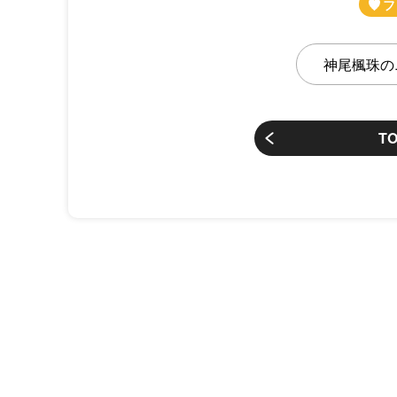
神尾楓珠の
T