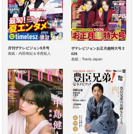
月刊ザテレビジョン9月号
ザテレビジョンお正月超特大号 2
表紙：内田有紀＆寺西拓人
026
表紙：Travis Japan