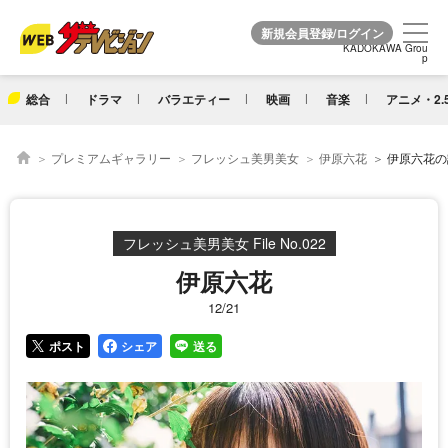
KADOKAWA Grou
KADOKAWA Grou
p
p
総合
ドラマ
バラエティー
映画
音楽
アニメ・2.
プレミアムギャラリー
フレッシュ美男美女
伊原六花
伊原六花の詳
フレッシュ美男美女 File No.022
伊原六花
12/21
ポスト
シェア
送る