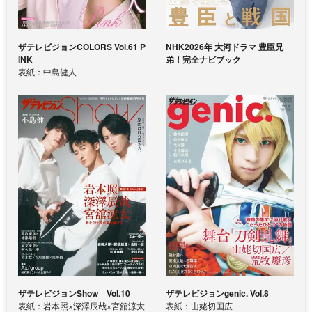
ザテレビジョンCOLORS Vol.61 P
NHK2026年 大河ドラマ 豊臣兄
INK
弟！完全ナビブック
表紙：中島健人
ザテレビジョンShow Vol.10
ザテレビジョンgenic. Vol.8
表紙：岩本照×深澤辰哉×宮舘涼太
表紙：山姥切国広