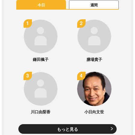
今日
週間
鎌田楓子
膳場貴子
川口由梨香
小日向文世
もっと見る