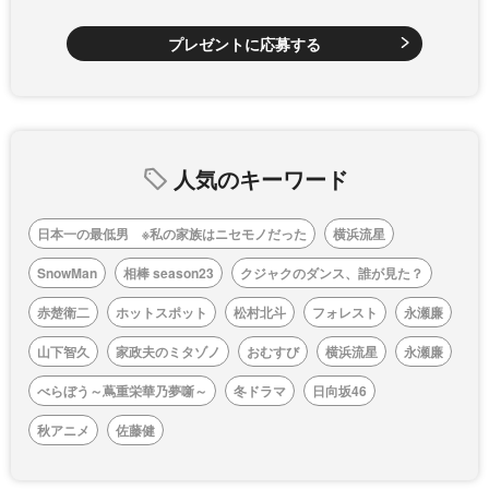
プレゼントに応募する
人気のキーワード
日本一の最低男 ※私の家族はニセモノだった
横浜流星
SnowMan
相棒 season23
クジャクのダンス、誰が見た？
赤楚衛二
ホットスポット
松村北斗
フォレスト
永瀬廉
山下智久
家政夫のミタゾノ
おむすび
横浜流星
永瀬廉
べらぼう～蔦重栄華乃夢噺～
冬ドラマ
日向坂46
秋アニメ
佐藤健