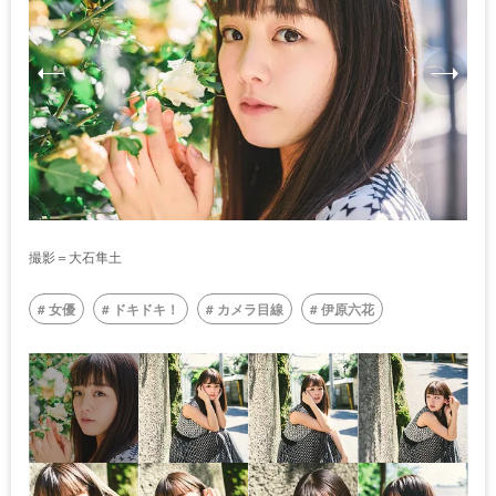
撮影＝大石隼土
女優
ドキドキ！
カメラ目線
伊原六花