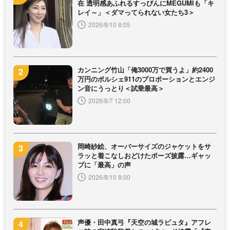
在 透明感あふれるすっぴんにMEGUMIも「キ
レイ～」＜ダマってられない女たち3＞
2026/8/10 8:05
カンニング竹山「俺3000万で買うよ」約2400
万円のポルシェ911のプロポーションとエンジ
ン音にうっとり＜試乗最高＞
2026/8/7 12:00
岡崎紗絵、オーバーサイズのジャケットをサ
ラッと着こなしおどけたポーズ披露…ギャッ
プに「最高」の声
2026/8/10 8:00
声優・田中真弓『天空の城ラピュタ』アフレ