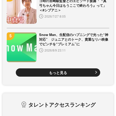
コ時の宮崎駿監督とのエピソード披露「『真
弓ちゃん今日はもうここで終わろう』って」
＜#シブアニ＞
2026/7/27 8:05
Snow Man、生配信のハプニングで光った“神
対応” ジュニアとのトーク、貴重なリハ映像
でピンチを“プレミアム”に
2026/8/9 23:11
もっと見る
タレントアクセスランキング