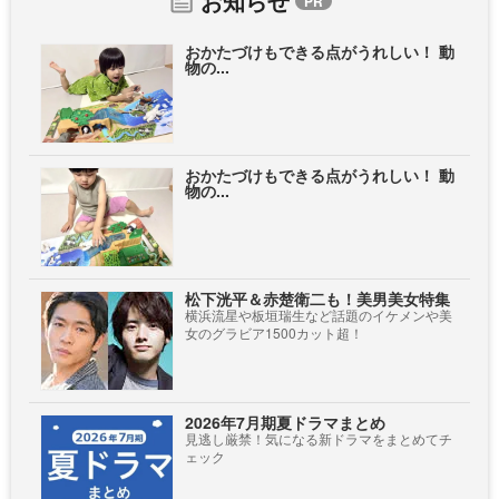
お知らせ
おかたづけもできる点がうれしい！ 動
物の...
おかたづけもできる点がうれしい！ 動
物の...
松下洸平＆赤楚衛二も！美男美女特集
横浜流星や板垣瑞生など話題のイケメンや美
女のグラビア1500カット超！
2026年7月期夏ドラマまとめ
見逃し厳禁！気になる新ドラマをまとめてチ
ェック