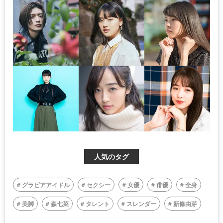
人気のタグ
グラビアアイドル
セクシー
女優
俳優
全身
美脚
森七菜
タレント
スレンダー
新條由芽