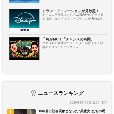
ドラマ・アニメーションが見放題！
ディズニー作品はもちろん国内外のドラマ等
も視聴できるディズニープラスを総力特集!!
千鳥がMC！「チャンスの時間」
クセ強めの疑問やニュースター発掘まで！話
題のオリジナルバラエティー
ニュースランキング
2026年8月10日12:00
15年前に社会現象となった“美魔女”たちの現