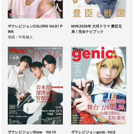
ザテレビジョンCOLORS Vol.61 P
NHK2026年 大河ドラマ 豊臣兄
INK
弟！完全ナビブック
表紙：中島健人
ザテレビジョンShow Vol.10
ザテレビジョンgenic. Vol.8