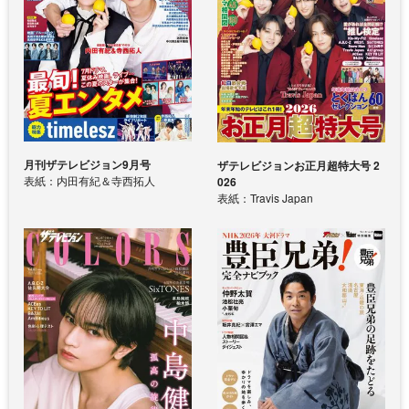
月刊ザテレビジョン9月号
ザテレビジョンお正月超特大号 2
表紙：内田有紀＆寺西拓人
026
表紙：Travis Japan