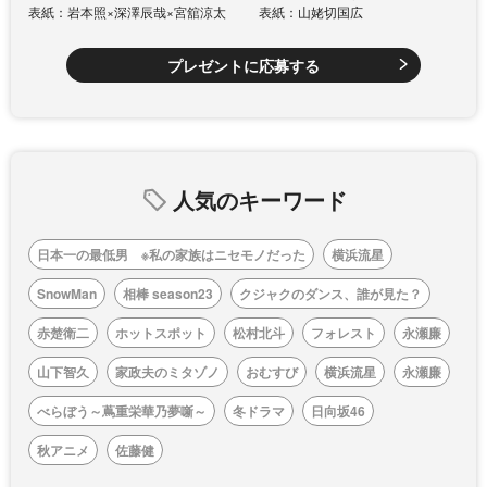
表紙：岩本照×深澤辰哉×宮舘涼太
表紙：山姥切国広
プレゼントに応募する
人気のキーワード
日本一の最低男 ※私の家族はニセモノだった
横浜流星
SnowMan
相棒 season23
クジャクのダンス、誰が見た？
赤楚衛二
ホットスポット
松村北斗
フォレスト
永瀬廉
山下智久
家政夫のミタゾノ
おむすび
横浜流星
永瀬廉
べらぼう～蔦重栄華乃夢噺～
冬ドラマ
日向坂46
秋アニメ
佐藤健