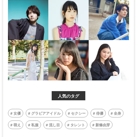
人気のタグ
女優
グラビアアイドル
セクシー
俳優
全身
萌え
私服
流し目
タレント
新條由芽