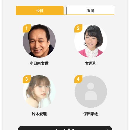
今日
週間
小日向文世
宮原和
鈴木愛理
保田泰志