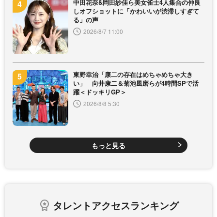
中田花奈&岡田紗佳ら美女雀士4人集合の仲良
しオフショットに「かわいいが渋滞しすぎて
る」の声
2026/8/7 11:00
東野幸治「康二の存在はめちゃめちゃ大き
い」 向井康二＆菊池風磨らが4時間SPで活
躍＜ドッキリGP＞
2026/8/8 5:30
もっと見る
タレントアクセスランキング