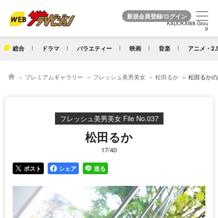
KADOKAWA Grou
KADOKAWA Grou
p
p
総合
ドラマ
バラエティー
映画
音楽
アニメ・2.
プレミアムギャラリー
フレッシュ美男美女
松田るか
松田るかの詳
フレッシュ美男美女 File No.037
松田るか
17/40
ポスト
シェア
送る