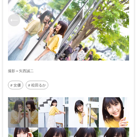
撮影＝矢西誠二
女優
松田るか