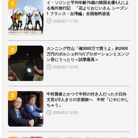
イ・ソジンと平均年齢76歳の韓国名優4人によ
る海外旅行記 「花よりおじいさん シーズン
1 フランス・台湾編」全国無料放送
2026/8/7 17:00
カンニング竹山「俺3000万で買うよ」約2400
万円のポルシェ911のプロポーションとエンジ
ン音にうっとり＜試乗最高＞
2026/8/7 12:00
中村雅俊とかつて中村の付き人だった小日向
文世が2人きりの京都旅へ 中村「にやにやし
ちゃう」
2026/8/5 12:00