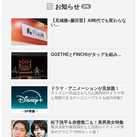
お知らせ
【見城徹×藤田晋】AI時代でも変わらな
い...
GOETHEとFINCHIがタッグを組み...
ドラマ・アニメーションが見放題！
ディズニー作品はもちろん国内外のドラマ等
も視聴できるディズニープラスを総力特集!!
松下洸平＆赤楚衛二も！美男美女特集
横浜流星や板垣瑞生など話題のイケメンや美
女のグラビア1500カット超！