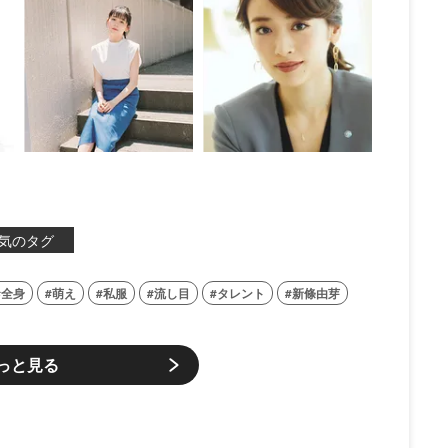
気のタグ
全身
萌え
私服
流し目
タレント
新條由芽
っと見る