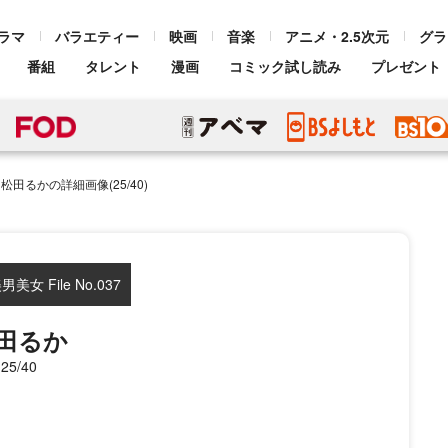
ラマ
バラエティー
映画
音楽
アニメ・2.5次元
グラ
番組
タレント
漫画
コミック試し読み
プレゼント
松田るかの詳細画像(25/40)
女 File No.037
田るか
25/40