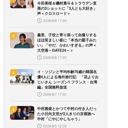
今田美桜＆磯村勇斗＆トラウデン直
美の3ショットに「3人とも大好き」
声＜クロスロード＞
2026/8/8 17:00
趣里、子役と寄り添って自撮りする
ほほ笑ましい姿に「本当の親子みた
い」「やだ、かわいすぎる」の声＜
大空港～GATE24～＞
2026/8/8 17:30
イ・ソジンと平均年齢76歳の韓国名
優4人による海外旅行記 「花よりお
じいさん シーズン1 フランス・台湾
編」全国無料放送
2026/8/7 17:00
中村雅俊とかつて中村の付き人だっ
た小日向文世が2人きりの京都旅へ
中村「にやにやしちゃう」
2026/8/5 12:00