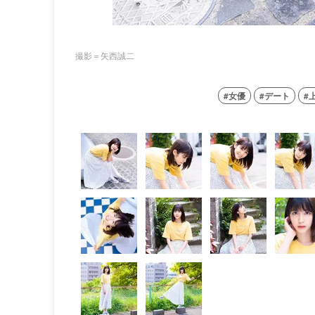
撮影＝矢西誠二
女優
デート