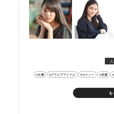
人
女優
グラビアアイドル
セクシー
俳優
も