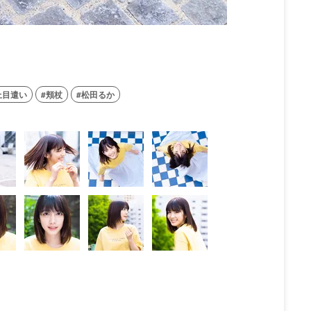
上目遣い
頬杖
松田るか