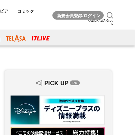
ビア
コミック
KADOKAWA Grou
p
PICK UP