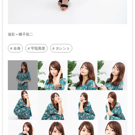
撮影＝幡手龍二
全身
宇垣美里
タレント