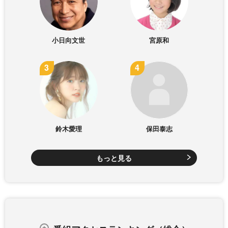
小日向文世
宮原和
鈴木愛理
保田泰志
もっと見る