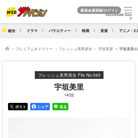
KADOKAWA Grou
KADOKAWA Grou
p
p
総合
ドラマ
バラエティー
映画
音楽
アニメ・2.
プレミアムギャラリー
フレッシュ美男美女
宇垣美里
宇垣美里の詳
フレッシュ美男美女 File No.043
宇垣美里
14/22
ポスト
シェア
送る