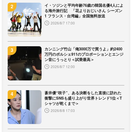
イ・ソジンと平均年齢76歳の韓国名優4人によ
る海外旅行記 「花よりおじいさん シーズン
1 フランス・台湾編」全国無料放送
2026/8/7 17:00
カンニング竹山「俺3000万で買うよ」約2400
万円のポルシェ911のプロポーションとエンジ
ン音にうっとり＜試乗最高＞
2026/8/7 12:00
蒼井優“咲子”、ある決断をした直後に訪れた
衝撃にSNSも盛り上がり世界トレンド1位＜T
シャツが乾くまで＞
2026/8/8 17:03