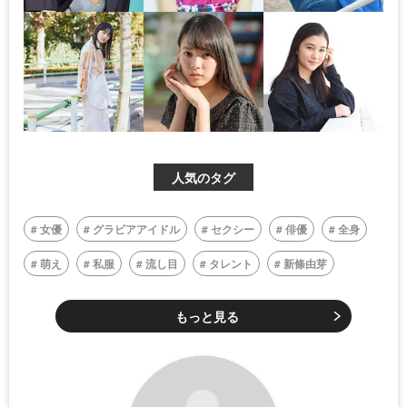
人気のタグ
女優
グラビアアイドル
セクシー
俳優
全身
萌え
私服
流し目
タレント
新條由芽
もっと見る