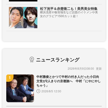
松下洸平＆赤楚衛二も！美男美女特集
横浜流星や板垣瑞生など話題のイケメンや美
女のグラビア1500カット超！
ニュースランキング
2026年8月9日08:00
中村雅俊とかつて中村の付き人だった小日向
文世が2人きりの京都旅へ 中村「にやにやし
ちゃう」
2026/8/5 12:00