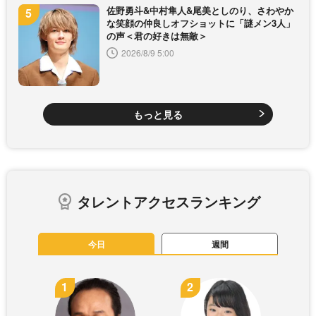
佐野勇斗&中村隼人&尾美としのり、さわやか
な笑顔の仲良しオフショットに「謎メン3人」
の声＜君の好きは無敵＞
2026/8/9 5:00
もっと見る
タレントアクセスランキング
今日
週間