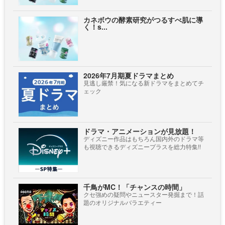
カネボウの酵素研究がつるすべ肌に導
く！s...
2026年7月期夏ドラマまとめ
見逃し厳禁！気になる新ドラマをまとめてチ
ェック
ドラマ・アニメーションが見放題！
ディズニー作品はもちろん国内外のドラマ等
も視聴できるディズニープラスを総力特集!!
千鳥がMC！「チャンスの時間」
クセ強めの疑問やニュースター発掘まで！話
題のオリジナルバラエティー