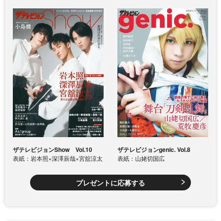
ザテレビジョンShow Vol.10
ザテレビジョンgenic. Vol.8
表紙：岩本照×深澤辰哉×宮舘涼太
表紙：山姥切国広
プレゼントに応募する