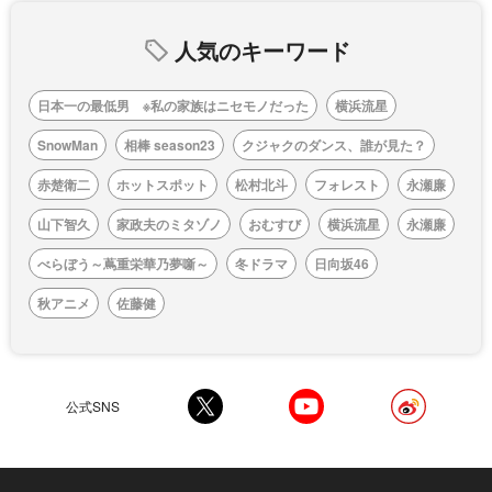
人気のキーワード
日本一の最低男 ※私の家族はニセモノだった
横浜流星
SnowMan
相棒 season23
クジャクのダンス、誰が見た？
赤楚衛二
ホットスポット
松村北斗
フォレスト
永瀬廉
山下智久
家政夫のミタゾノ
おむすび
横浜流星
永瀬廉
べらぼう～蔦重栄華乃夢噺～
冬ドラマ
日向坂46
秋アニメ
佐藤健
公式SNS