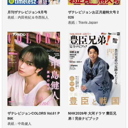
月刊ザテレビジョン9月号
ザテレビジョンお正月超特大号 2
表紙：内田有紀＆寺西拓人
026
表紙：Travis Japan
ザテレビジョンCOLORS Vol.61 P
NHK2026年 大河ドラマ 豊臣兄
INK
弟！完全ナビブック
表紙：中島健人