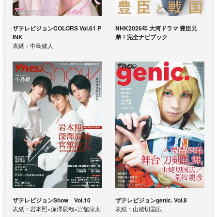
ザテレビジョンCOLORS Vol.61 P
NHK2026年 大河ドラマ 豊臣兄
INK
弟！完全ナビブック
表紙：中島健人
ザテレビジョンShow Vol.10
ザテレビジョンgenic. Vol.8
表紙：岩本照×深澤辰哉×宮舘涼太
表紙：山姥切国広