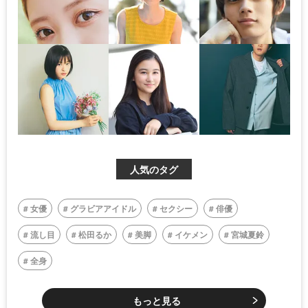
人気のタグ
女優
グラビアアイドル
セクシー
俳優
流し目
松田るか
美脚
イケメン
宮城夏鈴
全身
もっと見る