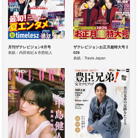
月刊ザテレビジョン9月号
ザテレビジョンお正月超特大号 2
表紙：内田有紀＆寺西拓人
026
表紙：Travis Japan