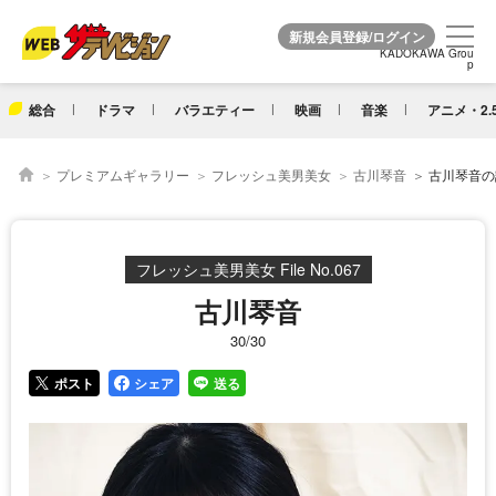
KADOKAWA Grou
KADOKAWA Grou
p
p
総合
ドラマ
バラエティー
映画
音楽
アニメ・2.
プレミアムギャラリー
フレッシュ美男美女
古川琴音
古川琴音の詳
フレッシュ美男美女 File No.067
古川琴音
30/30
ポスト
シェア
送る