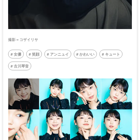
撮影＝コザイリサ
女優
笑顔
アンニュイ
かわいい
キュート
古川琴音