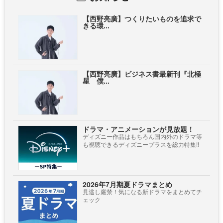
【西野亮廣】つくりたいものを追求で
きる環...
【西野亮廣】ビジネス書最新刊『北極
星 僕...
ドラマ・アニメーションが見放題！
ディズニー作品はもちろん国内外のドラマ等
も視聴できるディズニープラスを総力特集!!
2026年7月期夏ドラマまとめ
見逃し厳禁！気になる新ドラマをまとめてチ
ェック