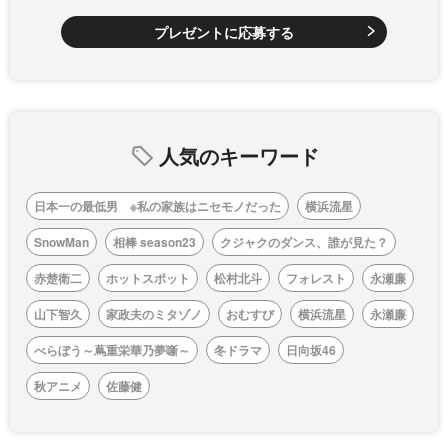
プレゼントに応募する
人気のキーワード
日本一の最低男 ※私の家族はニセモノだった
横浜流星
SnowMan
相棒 season23
クジャクのダンス、誰が見た？
赤楚衛二
ホットスポット
松村北斗
フォレスト
永瀬廉
山下智久
家政夫のミタゾノ
おむすび
横浜流星
永瀬廉
べらぼう～蔦重栄華乃夢噺～
冬ドラマ
日向坂46
秋アニメ
佐藤健