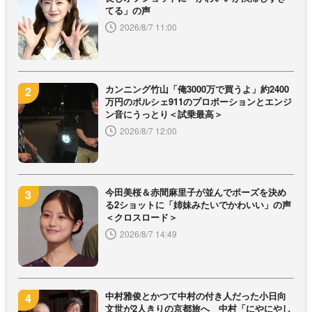
てる」の声
2026/8/7 11:00
カンニング竹山「俺3000万で買うよ」約2400
万円のポルシェ911のプロポーションとエンジ
ン音にうっとり＜試乗最高＞
2026/8/7 12:00
今田美桜＆赤間麻里子が並んでポーズを決め
る2ショットに「姉妹みたいでかわいい」の声
＜クロスロード＞
2026/8/7 14:49
中村雅俊とかつて中村の付き人だった小日向
文世が2人きりの京都旅へ 中村「にやにやし