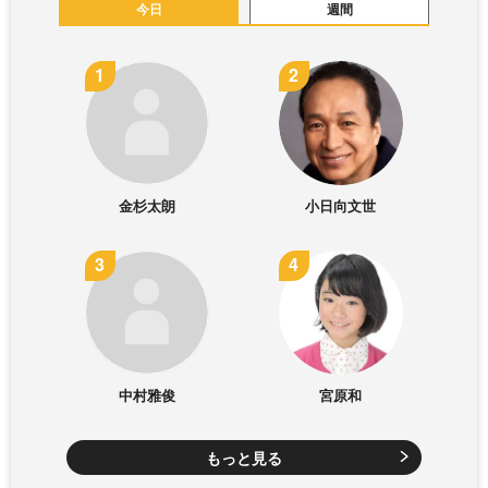
今日
週間
金杉太朗
小日向文世
中村雅俊
宮原和
もっと見る