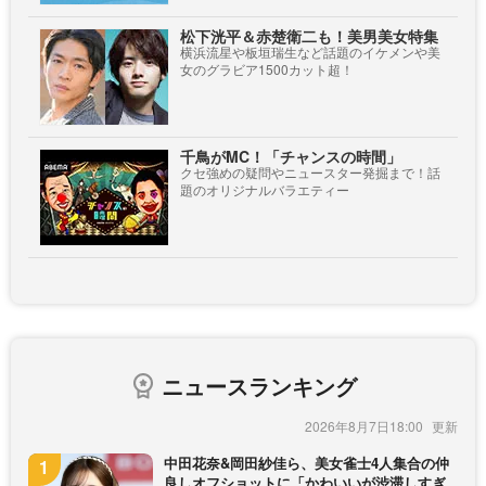
松下洸平＆赤楚衛二も！美男美女特集
横浜流星や板垣瑞生など話題のイケメンや美
女のグラビア1500カット超！
千鳥がMC！「チャンスの時間」
クセ強めの疑問やニュースター発掘まで！話
題のオリジナルバラエティー
ニュースランキング
2026年8月7日18:00
中田花奈&岡田紗佳ら、美女雀士4人集合の仲
良しオフショットに「かわいいが渋滞しすぎ