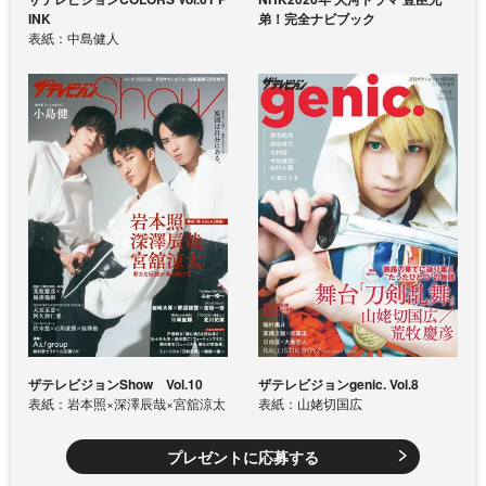
INK
弟！完全ナビブック
表紙：中島健人
ザテレビジョンShow Vol.10
ザテレビジョンgenic. Vol.8
表紙：岩本照×深澤辰哉×宮舘涼太
表紙：山姥切国広
プレゼントに応募する