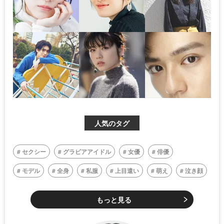
人気のタグ
セクシー
グラビアアイドル
女優
俳優
モデル
全身
私服
上目遣い
萌え
泣き顔
もっと見る