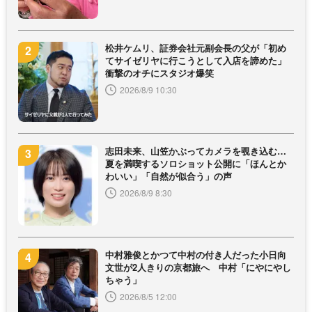
松井ケムリ、証券会社元副会長の父が「初め
てサイゼリヤに行こうとして入店を諦めた」
衝撃のオチにスタジオ爆笑
2026/8/9 10:30
志田未来、山笠かぶってカメラを覗き込む…
夏を満喫するソロショット公開に「ほんとか
わいい」「自然が似合う」の声
2026/8/9 8:30
中村雅俊とかつて中村の付き人だった小日向
文世が2人きりの京都旅へ 中村「にやにやし
ちゃう」
2026/8/5 12:00