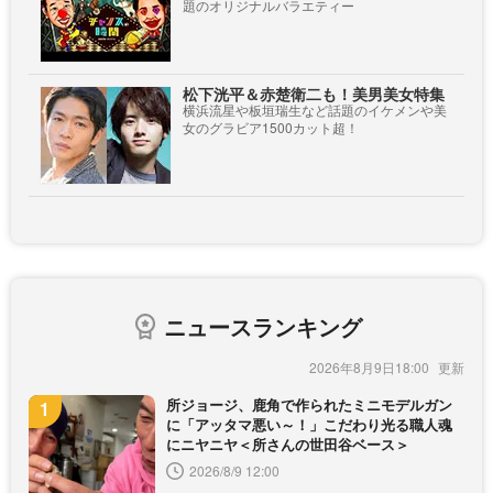
題のオリジナルバラエティー
松下洸平＆赤楚衛二も！美男美女特集
横浜流星や板垣瑞生など話題のイケメンや美
女のグラビア1500カット超！
ニュースランキング
2026年8月9日18:00
所ジョージ、鹿角で作られたミニモデルガン
に「アッタマ悪い～！」こだわり光る職人魂
にニヤニヤ＜所さんの世田谷ベース＞
2026/8/9 12:00