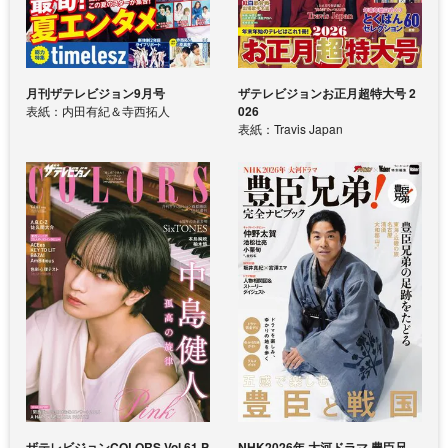
月刊ザテレビジョン9月号
ザテレビジョンお正月超特大号 2
表紙：内田有紀＆寺西拓人
026
表紙：Travis Japan
ザテレビジョンCOLORS Vol.61 P
NHK2026年 大河ドラマ 豊臣兄