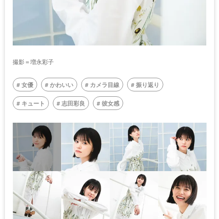
撮影＝増永彩子
女優
かわいい
カメラ目線
振り返り
キュート
志田彩良
彼女感