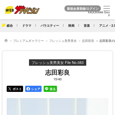
KADOKAWA Grou
KADOKAWA Grou
p
p
総合
ドラマ
バラエティー
映画
音楽
アニメ・2.
プレミアムギャラリー
フレッシュ美男美女
志田彩良
志田彩良の詳
フレッシュ美男美女 File No.083
志田彩良
15/40
ポスト
シェア
送る