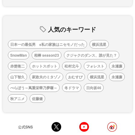
人気のキーワード
日本一の最低男 ※私の家族はニセモノだった
横浜流星
SnowMan
相棒 season23
クジャクのダンス、誰が見た？
赤楚衛二
ホットスポット
松村北斗
フォレスト
永瀬廉
山下智久
家政夫のミタゾノ
おむすび
横浜流星
永瀬廉
べらぼう～蔦重栄華乃夢噺～
冬ドラマ
日向坂46
秋アニメ
佐藤健
公式SNS