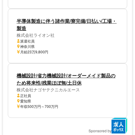
半導体製造に伴う諸作業/寮完備/日払い/工場・
製造
株式会社ライオン社
派遣社員
神奈川県
月給23万9,800円
機械設計/省力機械設計/オーダーメイド製品の
ため将来性/残業ほぼ無/土日休
株式会社ナゴヤテクニカルエース
正社員
愛知県
年収500万円～700万円
Sponsored by