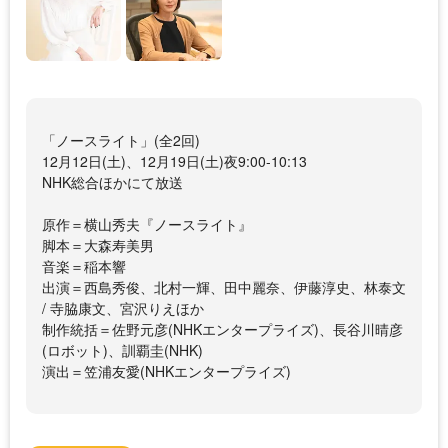
「ノースライト」(全2回)
12月12日(土)、12月19日(土)夜9:00-10:13
NHK総合ほかにて放送
原作＝横山秀夫『ノースライト』
脚本＝大森寿美男
音楽＝稲本響
出演＝西島秀俊、北村一輝、田中麗奈、伊藤淳史、林泰文
/ 寺脇康文、宮沢りえほか
制作統括＝佐野元彦(NHKエンタープライズ)、長谷川晴彦
(ロボット)、訓覇圭(NHK)
演出＝笠浦友愛(NHKエンタープライズ)