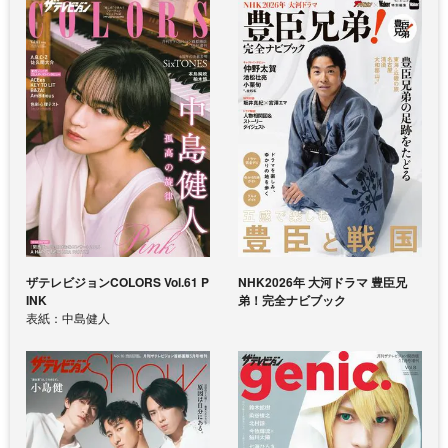
ザテレビジョンCOLORS Vol.61 P
NHK2026年 大河ドラマ 豊臣兄
INK
弟！完全ナビブック
表紙：中島健人