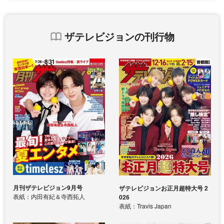
ザテレビジョンの刊行物
月刊ザテレビジョン9月号
ザテレビジョンお正月超特大号 2
表紙：内田有紀＆寺西拓人
026
表紙：Travis Japan