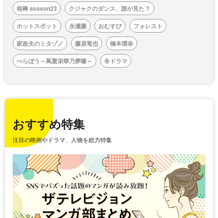
相棒 season23
クジャクのダンス、誰が見た？
ホットスポット
永瀬廉
おむすび
フォレスト
家政夫のミタゾノ
藤原竜也
橋本環奈
べらぼう～蔦重栄華乃夢噺～
冬ドラマ
おすすめ特集
注目の映画やドラマ、人物を総力特集