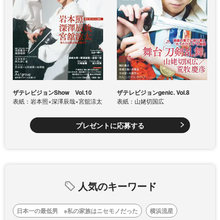
ザテレビジョンShow Vol.10
ザテレビジョンgenic. Vol.8
表紙：岩本照×深澤辰哉×宮舘涼太
表紙：山姥切国広
プレゼントに応募する
人気のキーワード
日本一の最低男 ※私の家族はニセモノだった
横浜流星