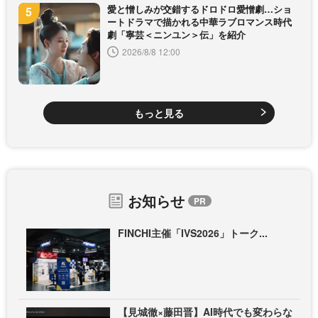
愛と憎しみが交錯するドロドロ愛憎劇…ショ
ートドラマで描かれる中華ラブロマンス時代
劇「寧芸＜ニンユン＞伝」を紹介
2026/8/8 12:00
もっと見る
お知らせ
FINCHI主催「IVS2026」トーク...
【見城徹×藤田晋】AI時代でも変わらな