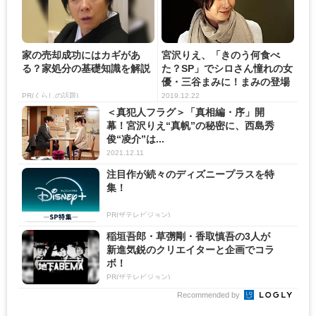
家の売却成功にはカギがあ
宮沢りえ、「きのう何食べ
る？家処分の基礎知識を解説
た？SP」でシロさん憧れの女
優・三谷まみに！まみの登場
に...
PR(くらしの話題)
2019.12.22
＜真犯人フラグ＞「真相編・序」開
幕！宮沢りえ“真帆”の秘密に、西島秀
俊“凌介”は...
2021.12.11
注目作が続々のディズニープラスを特
集！
PR(ザテレビジョン)
稲垣吾郎・草彅剛・香取慎吾の3人が
新進気鋭のクリエイターと企画でコラ
ボ！
PR(ザテレビジョン)
Recommended by