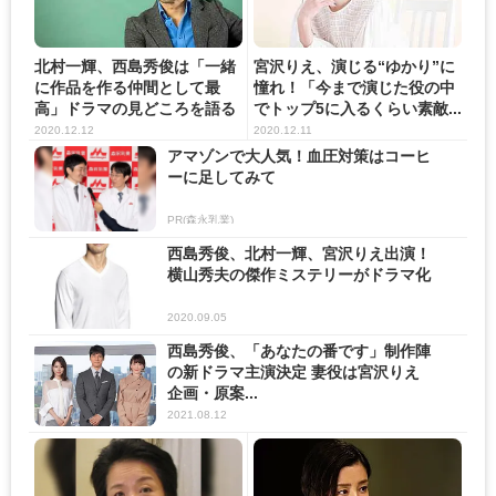
北村一輝、西島秀俊は「一緒
宮沢りえ、演じる“ゆかり”に
に作品を作る仲間として最
憧れ！「今まで演じた役の中
高」ドラマの見どころを語る
でトップ5に入るくらい素敵...
＜ノ...
2020.12.12
2020.12.11
アマゾンで大人気！血圧対策はコーヒ
ーに足してみて
PR(森永乳業)
西島秀俊、北村一輝、宮沢りえ出演！
横山秀夫の傑作ミステリーがドラマ化
2020.09.05
西島秀俊、「あなたの番です」制作陣
の新ドラマ主演決定 妻役は宮沢りえ
企画・原案...
2021.08.12