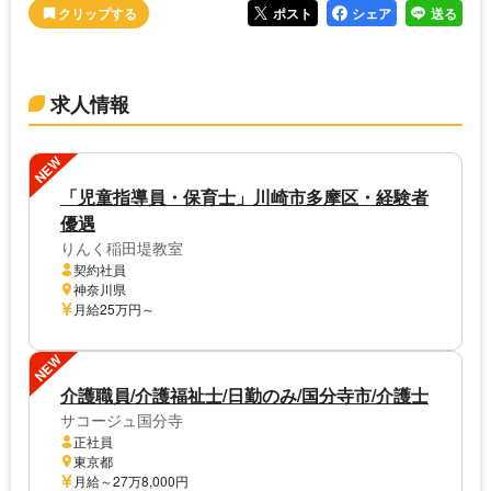
ポスト
シェア
送る
求人情報
NEW
「児童指導員・保育士」川崎市多摩区・経験者
優遇
りんく稲田堤教室
契約社員
神奈川県
月給25万円～
NEW
介護職員/介護福祉士/日勤のみ/国分寺市/介護士
サコージュ国分寺
正社員
東京都
月給～27万8,000円