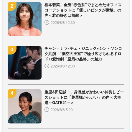
松本若菜、全身“赤色系”でまとめたオフィス
コーデショットに「優しいピンクが素敵」の
声＜君の好きは無敵＞
2026/8/8 12:30
チャン・ナラ×チェ・ジニョク×シン・ソンロ
ク共演 “架空の王室”で繰り広げられるドロ
ドロ愛憎劇「皇后の品格」の魅力
2026/8/8 12:00
趣里&田辺誠一、身長差がかわいい仲良しピー
スショットに「趣里様かわいい」の声＜大空
港～GATE24～＞
2026/8/6 5:00