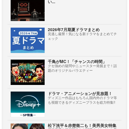
い...
2026年7月期夏ドラマまとめ
見逃し厳禁！気になる新ドラマをまとめてチ
ェック
千鳥がMC！「チャンスの時間」
クセ強めの疑問やニュースター発掘まで！話
題のオリジナルバラエティー
ドラマ・アニメーションが見放題！
ディズニー作品はもちろん国内外のドラマ等
も視聴できるディズニープラスを総力特集!!
松下洸平＆赤楚衛二も！美男美女特集