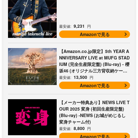
9,231
最安値:
円
Amazonで見る
【Amazon.co.jp限定】5th YEAR A
NNIVERSARY LIVE at MUFG STAD
IUM (完全生産限定盤) (Blu-ray) - 櫻
坂46 (オリジナル三方背収納ケース
付)
13,500
最安値:
円
Amazonで見る
【メーカー特典あり】NEWS LIVE T
OUR 2025 変身 (初回生産限定盤)
(Blu-ray) -NEWS (お城がめじるし
変身チャーム付)
8,800
最安値:
円
Amazonで見る