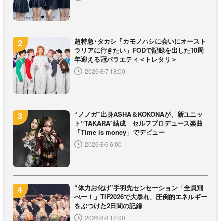
超特急･タカシ「カモノハシに会いにオースト
ラリアに行きたい」FODで記録を出した10周
年迎える冠バラエティ＜トレタリ＞
2026/8/7 18:00
“ノノガ”出身ASHA＆KOKONAが、新ユニッ
ト“TAKARA”結成 セルフプロデュース楽曲
「Time is money」でデビュー
2026/8/6 6:00
“体力お化け”手羽先センセーション「全員飛
べー！」TIF2026で大暴れ、圧倒的エネルギー
をぶつけた2日間の記録
2026/8/8 12:00