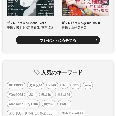
ザテレビジョンShow Vol.10
ザテレビジョンgenic. Vol.8
表紙：岩本照×深澤辰哉×宮舘涼太
表紙：山姥切国広
プレゼントに応募する
人気のキーワード
BE:FIRST
乃木坂46
NiziU
INI
BTS
Ado
YOASOBI
JO1
櫻坂46
日向坂46
Awesome City Club
藤井風
TWICE
おじさん、ドル活はじめました！
GirlsPlanet999