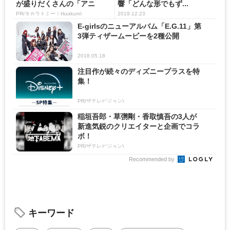
が盛りだくさんの「アニ
響「どんな形でもず...
ア ...
PR(タカラトミー｜Hugkum)
2019.12.23
E-girlsのニューアルバム「E.G.11」第
3弾ティザームービーを2種公開
2018.05.18
注目作が続々のディズニープラスを特
集！
PR(ザテレビジョン)
稲垣吾郎・草彅剛・香取慎吾の3人が
新進気鋭のクリエイターと企画でコラ
ボ！
PR(ザテレビジョン)
Recommended by
キーワード