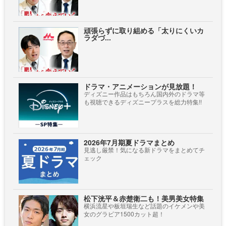
頑張らずに取り組める「太りにくいカ
ラダづ...
ドラマ・アニメーションが見放題！
ディズニー作品はもちろん国内外のドラマ等
も視聴できるディズニープラスを総力特集!!
2026年7月期夏ドラマまとめ
見逃し厳禁！気になる新ドラマをまとめてチ
ェック
松下洸平＆赤楚衛二も！美男美女特集
横浜流星や板垣瑞生など話題のイケメンや美
女のグラビア1500カット超！