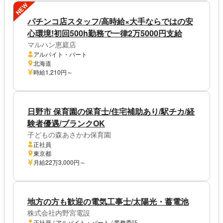
NEW
パチンコ店スタッフ/高時給×大手ならではの安
心環境!初回500h勤務で一律2万5000円支給
マルハン恵庭店
アルバイト・パート
北海道
時給1,210円～
日野市 保育園の保育士/住宅補助あり/駅チカ/経
験者優遇/ブランクOK
子どもの森あさかわ保育園
正社員
東京都
月給22万3,000円～
地方の方も歓迎の電気工事士/太陽光・蓄電池
株式会社内野宮電設
正社員 / アルバイト・パート / 業務委託