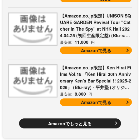
【Amazon.co.jp限定】UNISON SQ
UARE GARDEN Revival Tour "Cat
cher In The Spy" at NHK Hall 202
4.04.25 (初回生産限定盤) (Blu-ray)
- UNISON SQUARE GARDEN (コッ
11,000
最安値:
円
トン巾着付)
Amazonで見る
【Amazon.co.jp限定】Ken Hirai Fi
lms Vol.18 『Ken Hirai 30th Anniv
ersary Ken's Bar Special !! 2025-2
026』 (Blu-ray) - 平井堅 (オリジナ
ルライブフォトシートセット3枚組
8,800
最安値:
円
付)
Amazonで見る
Amazonでもっと見る