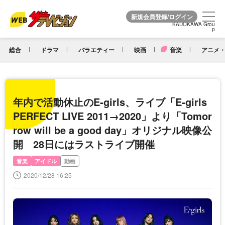
KADOKAWA Grou
KADOKAWA Grou
p
p
総合
ドラマ
バラエティー
映画
音楽
アニメ・
年内で活動休止のE-girls、ライブ「E-girls
PERFECT LIVE 2011→2020」より「Tomor
row will be a good day」オリジナル映像公
開 28日にはラストライブ開催
音楽
アイドル
動画
2020/12/28 16:25