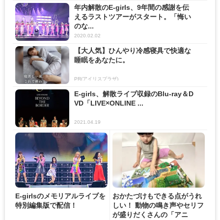
年内解散のE-girls、9年間の感謝を伝
えるラストツアーがスタート。「悔い
のな...
2020.02.02
【大人気】ひんやり冷感寝具で快適な
睡眠をあなたに。
PR(アイリスプラザ)
E-girls、解散ライブ収録のBlu-ray＆D
VD「LIVE×ONLINE ...
2021.04.19
E-girlsのメモリアルライブを
おかたづけもできる点がうれ
特別編集版で配信！
しい！ 動物の鳴き声やセリフ
が盛りだくさんの「アニ