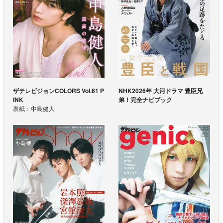
ザテレビジョンCOLORS Vol.61 P
NHK2026年 大河ドラマ 豊臣兄
INK
弟！完全ナビブック
表紙：中島健人