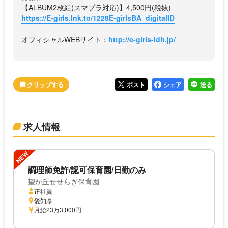
【ALBUM2枚組(スマプラ対応)】4,500円(税抜)
https://E-girls.lnk.to/1228E-girlsBA_digitalID
オフィシャルWEBサイト：
http://e-girls-ldh.jp/
ポスト
シェア
送る
求人情報
NEW
調理師免許/認可保育園/日勤のみ
望が丘せせらぎ保育園
正社員
愛知県
月給23万3,000円