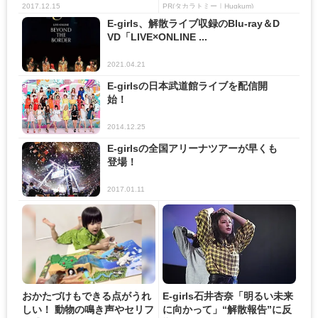
ア ...
2017.12.15
PR(タカラトミー｜Hugkum)
E-girls、解散ライブ収録のBlu-ray＆D
VD「LIVE×ONLINE ...
2021.04.21
E-girlsの日本武道館ライブを配信開
始！
2014.12.25
E-girlsの全国アリーナツアーが早くも
登場！
2017.01.11
おかたづけもできる点がうれ
E-girls石井杏奈「明るい未来
しい！ 動物の鳴き声やセリフ
に向かって」“解散報告”に反