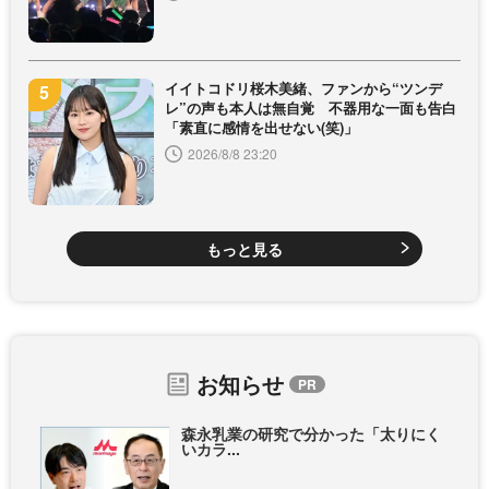
イイトコドリ桜木美緒、ファンから“ツンデ
レ”の声も本人は無自覚 不器用な一面も告白
「素直に感情を出せない(笑)」
2026/8/8 23:20
もっと見る
お知らせ
森永乳業の研究で分かった「太りにく
いカラ...