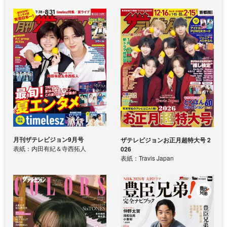
月刊ザテレビジョン9月号
ザテレビジョンお正月超特大号 2
表紙：内田有紀＆寺西拓人
026
表紙：Travis Japan