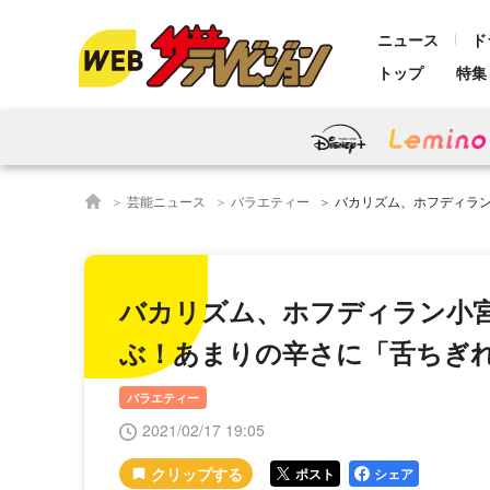
ニュース
ド
トップ
特集
芸能ニュース
バラエティー
バカリズム、ホフディラン小宮山雄飛か
バカリズム、ホフディラン小宮
ぶ！あまりの辛さに「舌ちぎれ
バラエティー
2021/02/17 19:05
ポスト
シェア