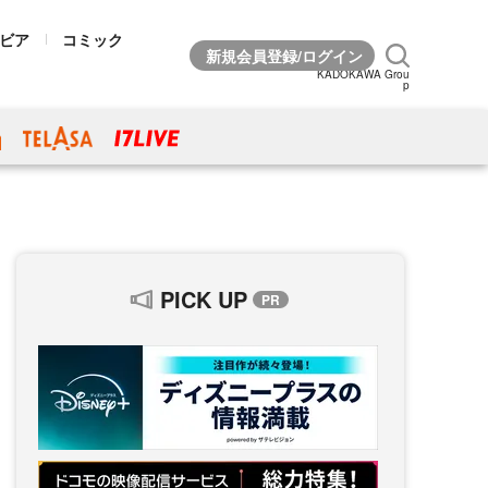
ビア
コミック
KADOKAWA Grou
p
PICK UP