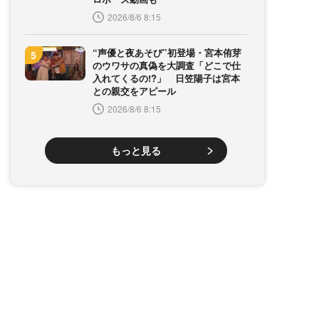
2026/8/6 8:15
“声優と夜あそび”初登場・宮本侑芽
のウワサの真偽を大調査「どこで仕
入れてくるの!?」 日笠陽子は宮本
との親交をアピール
2026/8/6 8:15
もっと見る