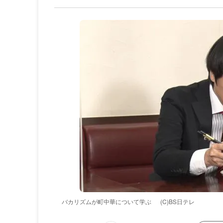
バカリズムが町中華について学ぶ
(C)BS日テレ