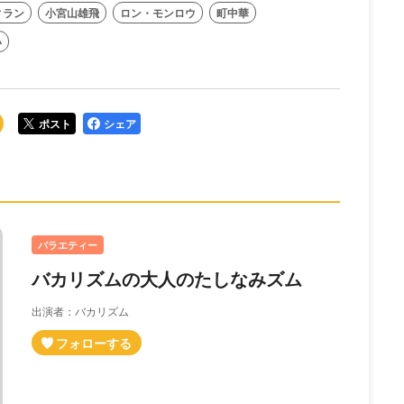
ィラン
小宮山雄飛
ロン・モンロウ
町中華
い
ポスト
シェア
バラエティー
バカリズムの大人のたしなみズム
出演者：バカリズム