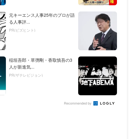
元キーエンス人事25年のプロが語
る人事評...
PR(ビズヒント)
稲垣吾郎・草彅剛・香取慎吾の3
人が新進気...
PR(ザテレビジョン)
Recommended by