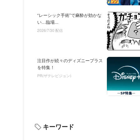
“レーシック手術”で麻酔が効かな
い…臨場...
2026/7/30 配信
注目作が続々のディズニープラス
を特集！
PR(ザテレビジョン)
キーワード