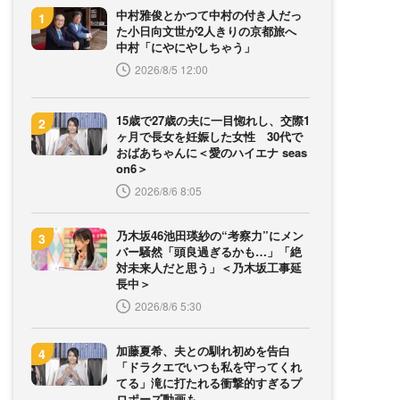
中村雅俊とかつて中村の付き人だっ
た小日向文世が2人きりの京都旅へ
中村「にやにやしちゃう」
2026/8/5 12:00
15歳で27歳の夫に一目惚れし、交際1
ヶ月で長女を妊娠した女性 30代で
おばあちゃんに＜愛のハイエナ seas
on6＞
2026/8/6 8:05
乃木坂46池田瑛紗の“考察力”にメン
バー騒然「頭良過ぎるかも…」「絶
対未来人だと思う」＜乃木坂工事延
長中＞
2026/8/6 5:30
加藤夏希、夫との馴れ初めを告白
「ドラクエでいつも私を守ってくれ
てる」滝に打たれる衝撃的すぎるプ
ロポーズ動画も