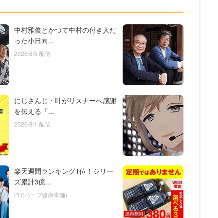
中村雅俊とかつて中村の付き人だ
った小日向...
2026/8/5 配信
にじさんじ・叶がリスナーへ感謝
を伝える「...
2026/8/1 配信
楽天週間ランキング1位！シリー
ズ累計3億...
PR(ハーブ健康本舗)