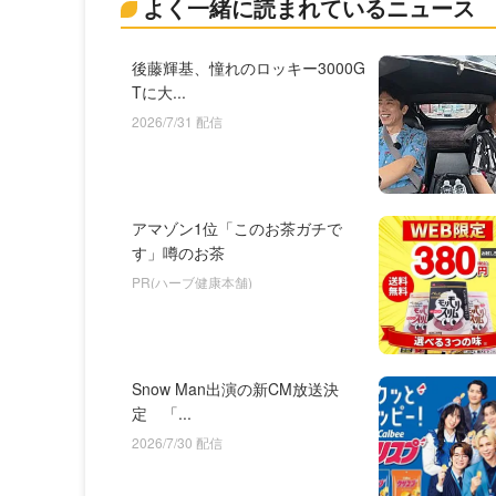
よく一緒に読まれているニュース
後藤輝基、憧れのロッキー3000G
Tに大...
2026/7/31 配信
アマゾン1位「このお茶ガチで
す」噂のお茶
PR(ハーブ健康本舗)
Snow Man出演の新CM放送決
定 「...
2026/7/30 配信