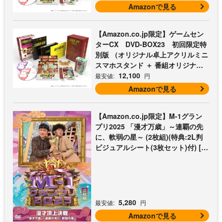
Amazonで見る
【Amazon.co.jp限定】ゲームセン
ターCX DVD-BOX23 初回限定特
別版 （オリジナル卓上アクリルミニ
スマホスタンド ＋ 番組オリジナル
マイクロファイバークロス（オレン
12,100
最安値:
円
ジ） 付） [DVD]
Amazonで見る
【Amazon.co.jp限定】M-1グラン
プリ2025 「漫才万歳」～連覇の先
に、軟弱の星～ (2枚組)(特典:2L判
ビジュアルシート(3枚セット)付) [D
VD]
5,280
最安値:
円
Amazonで見る