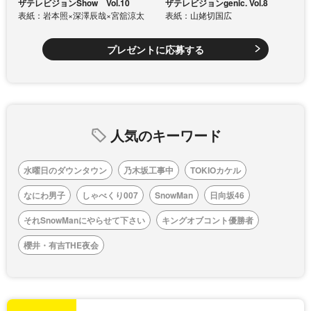
ザテレビジョンShow Vol.10
ザテレビジョンgenic. Vol.8
表紙：岩本照×深澤辰哉×宮舘涼太
表紙：山姥切国広
プレゼントに応募する
人気のキーワード
水曜日のダウンタウン
乃木坂工事中
TOKIOカケル
なにわ男子
しゃべくり007
SnowMan
日向坂46
それSnowManにやらせて下さい
キングオブコント優勝者
櫻井・有吉THE夜会