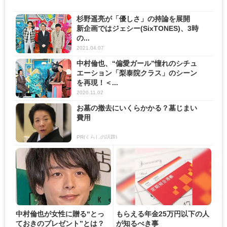
杉野遥亮が「優しさ」の持論を展開
新企画ではジェシー(SixTONES)、3時
の...
2021.04.07
中村倫也、“偏愛ガール”憧れのシチュ
エーション「梨泰院クラス」のシーン
を再現！＜...
2020.11.02
お墓の撤去にいくらかかる？墓じまい
費用
PR(くらしの話題)
中村倫也が女性に贈る“とっ
もらえる年金25万円以下の人
ておきのプレゼント”とは？
が知るべき事