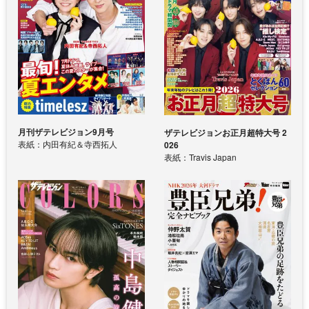
月刊ザテレビジョン9月号
ザテレビジョンお正月超特大号 2
表紙：内田有紀＆寺西拓人
026
表紙：Travis Japan