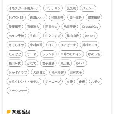
オモテガール裏ガール
バナナマン
設楽統
ジェシー
SixTONES
劇団ひとり
杉野遥亮
四千頭身
都築拓紀
後藤拓実
石橋遼大
朝日奈央
池田美優
CrystalKay
ホラン千秋
丸山礼
山之内すず
横山由依
AKB48
さくらまや
中村静香
はら
ゆにばーす
川村エミコ
たんぽぽ
サーヤ
ラランド
３時のヒロイン
ゆめっち
福田麻貴
かなで
冨手麻妙
丸山礼
ゆいＰ
おかずクラブ
犬飼貴丈
桜木那智
田村真子
女性タレント・モデル
ジャニーズ
女優
俳優
お笑い
アナウンサー
関連番組