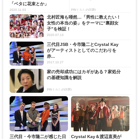
「ベタに花束とか」
2020.11.03
PR(くらしの話題)
北村匠海も唖然…「男性に教えたい！
女性の本当の姿」をテーマに“裏顔女
子”を検証！
2020.07.13
三代目JSB・今市隆二とCrystal Kay
がアーティストとしてのこだわりを
赤...
2017.10.27
家の売却成功にはカギがある？家処分
の基礎知識を解説
PR(くらしの話題)
三代目・今市隆二が感じた日
Crystal Kay＆渡辺直美が