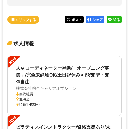
ポスト
シェア
送る
求人情報
NEW
人材コーディネーター補助/「オープニング募
集」/完全未経験OK/土日祝休み可能/髪型・髪
色自由
株式会社綜合キャリアオプション
契約社員
北海道
時給1,400円～
NEW
ピラティスインストラクター/資格支援あり/未