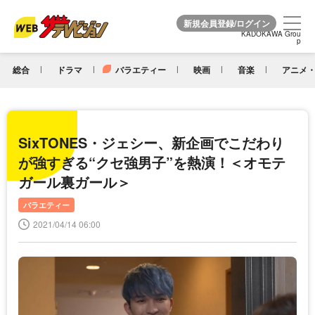
KADOKAWA Grou
KADOKAWA Grou
p
p
総合
ドラマ
バラエティー
映画
音楽
アニメ・
SixTONES・ジェシー、新企画でこだわり
が強すぎる“クセ強男子”を熱演！＜オモテ
ガール裏ガール＞
バラエティー
2021/04/14 06:00