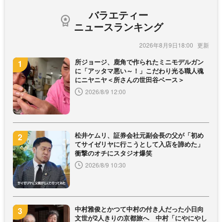
バラエティー
ニュースランキング
2026年8月9日18:00
所ジョージ、鹿角で作られたミニモデルガン
に「アッタマ悪い～！」こだわり光る職人魂
にニヤニヤ＜所さんの世田谷ベース＞
2026/8/9 12:00
松井ケムリ、証券会社元副会長の父が「初め
てサイゼリヤに行こうとして入店を諦めた」
衝撃のオチにスタジオ爆笑
2026/8/9 10:30
中村雅俊とかつて中村の付き人だった小日向
文世が2人きりの京都旅へ 中村「にやにやし