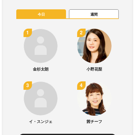
今日
週間
金杉太朗
小野花梨
イ・スンジェ
茜チーフ