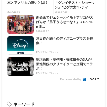
本とアメリカの違いとは!?
「グレイテスト・ショーマ
ン」“ヒゲの女”レティ...
2017.11.03
2018.07.10
新企画でジェシーとイモトアヤコが大
げんか「男子うるせーな！」＜Golde
n Si...
2026.02.22
注目作が続々のディズニープラスを特
集！
PR(ザテレビジョン)
稲垣吾郎・草彅剛・香取慎吾の3人が
新進気鋭のクリエイターと企画でコラ
ボ！
PR(ザテレビジョン)
Recommended by
キーワード