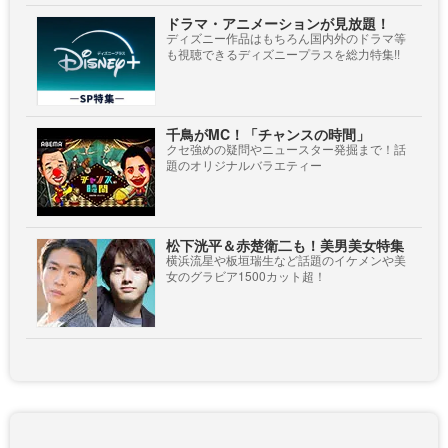
ドラマ・アニメーションが見放題！
ディズニー作品はもちろん国内外のドラマ等
も視聴できるディズニープラスを総力特集!!
千鳥がMC！「チャンスの時間」
クセ強めの疑問やニュースター発掘まで！話
題のオリジナルバラエティー
松下洸平＆赤楚衛二も！美男美女特集
横浜流星や板垣瑞生など話題のイケメンや美
女のグラビア1500カット超！