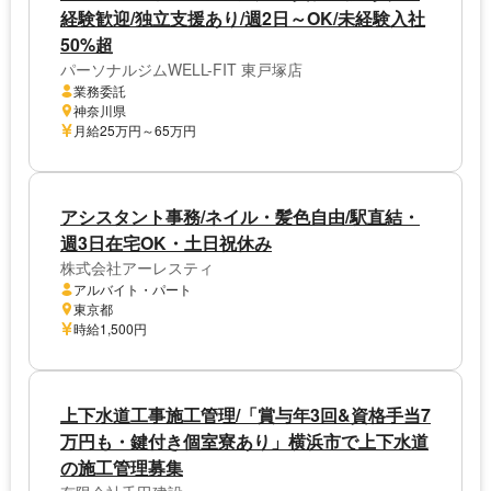
経験歓迎/独立支援あり/週2日～OK/未経験入社
50%超
パーソナルジムWELL-FIT 東戸塚店
業務委託
神奈川県
月給25万円～65万円
アシスタント事務/ネイル・髪色自由/駅直結・
週3日在宅OK・土日祝休み
株式会社アーレスティ
アルバイト・パート
東京都
時給1,500円
上下水道工事施工管理/「賞与年3回&資格手当7
万円も・鍵付き個室寮あり」横浜市で上下水道
の施工管理募集