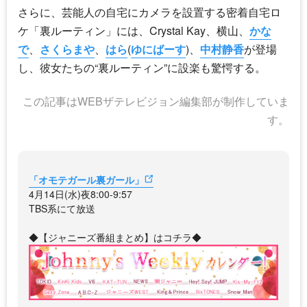
さらに、芸能人の自宅にカメラを設置する密着自宅ロ
ケ「裏ルーティン」には、
Crystal Kay
、横山、
かな
で
、
さくらまや
、
はら
(
ゆにばーす
)、
中村静香
が登場
し、彼女たちの“裏ルーティン”に設楽も驚愕する。
この記事はWEBザテレビジョン編集部が制作していま
す。
「オモテガール裏ガール」
4月14日(水)夜8:00-9:57
TBS系にて放送
◆【ジャニーズ番組まとめ】はコチラ◆