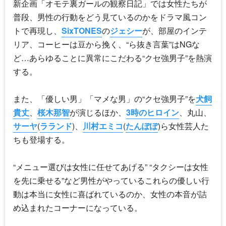
新企画「オモテ裏ガールの観察日記」では女性たちが
普段、男性の行動をどう見ているのかをドラマ風コン
トで再現し、
SixTONES
の
ジェシー
が、部屋のインテ
リア、コーヒーは豆から挽く、“ら抜き言葉”はNGな
ど…あらゆることに異常にこだわる“クセ強男子”を熱演
する。
また、「優しい男」「マメな男」の“クセ強男子”を
犬飼
貴丈
、
桜木那智
が演じるほか、
3時のヒロイン
、丸山、
サーヤ
(
ラランド
)、
川村エミコ
(
たんぽぽ
)ら女性芸人た
ちも登場する。
“メニュー選びは女性に任せてあげる” “タクシーは女性
を先に乗せる”など男性がやっているこれらの優しい行
動は本当に女性に喜ばれているのか、女性の本音が詰
め込まれたコーナーになっている。