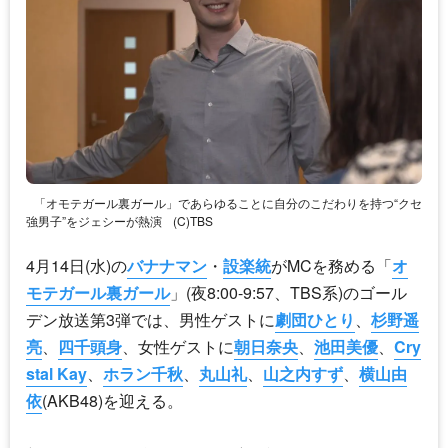
「オモテガール裏ガール」であらゆることに自分のこだわりを持つ“クセ
強男子”をジェシーが熱演
(C)TBS
4月14日(水)の
バナナマン
・
設楽統
がMCを務める「
オ
モテガール裏ガール
」(夜8:00-9:57、TBS系)のゴール
デン放送第3弾では、男性ゲストに
劇団ひとり
、
杉野遥
亮
、
四千頭身
、女性ゲストに
朝日奈央
、
池田美優
、
Cry
stal Kay
、
ホラン千秋
、
丸山礼
、
山之内すず
、
横山由
依
(AKB48)を迎える。