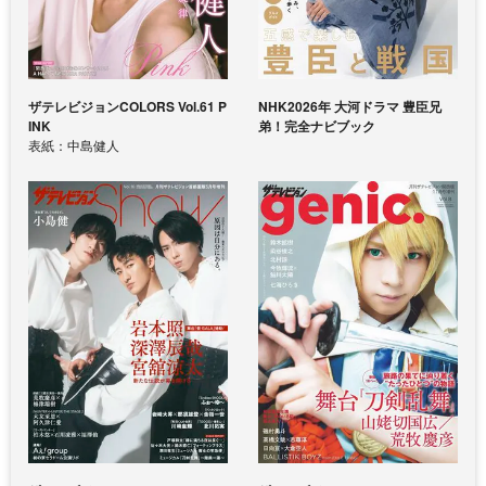
ザテレビジョンCOLORS Vol.61 P
NHK2026年 大河ドラマ 豊臣兄
INK
弟！完全ナビブック
表紙：中島健人