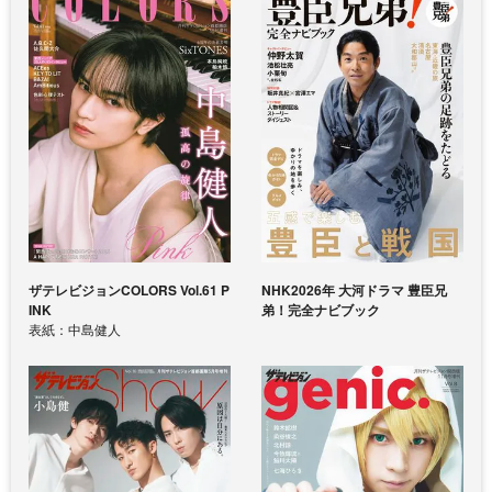
ザテレビジョンCOLORS Vol.61 P
NHK2026年 大河ドラマ 豊臣兄
INK
弟！完全ナビブック
表紙：中島健人