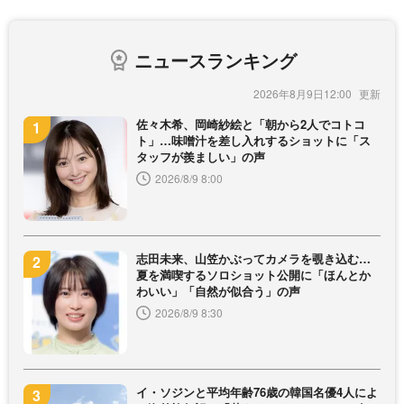
ニュースランキング
2026年8月9日12:00
佐々木希、岡崎紗絵と「朝から2人でコトコ
ト」…味噌汁を差し入れするショットに「ス
タッフが羨ましい」の声
2026/8/9 8:00
志田未来、山笠かぶってカメラを覗き込む…
夏を満喫するソロショット公開に「ほんとか
わいい」「自然が似合う」の声
2026/8/9 8:30
イ・ソジンと平均年齢76歳の韓国名優4人によ