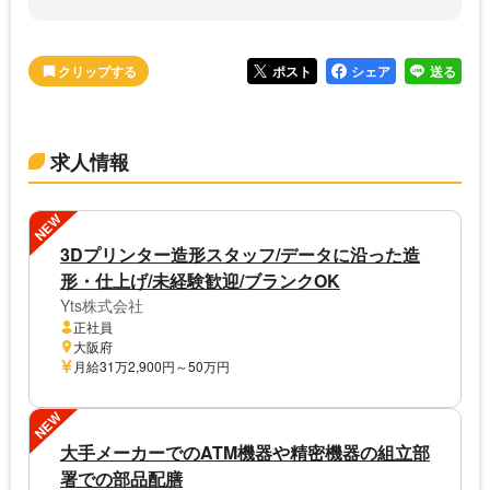
ポスト
シェア
送る
求人情報
NEW
3Dプリンター造形スタッフ/データに沿った造
形・仕上げ/未経験歓迎/ブランクOK
Yts株式会社
正社員
大阪府
月給31万2,900円～50万円
NEW
大手メーカーでのATM機器や精密機器の組立部
署での部品配膳