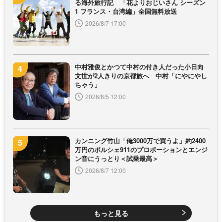
る海外旅行記 「花よりおじいさん シーズン
1 フランス・台湾編」全国無料放送
2026/8/7 17:00
中村雅俊とかつて中村の付き人だった小日向
文世が2人きりの京都旅へ 中村「にやにやし
ちゃう」
2026/8/5 12:00
カンニング竹山「俺3000万で買うよ」約2400
万円のポルシェ911のプロポーションとエンジ
ン音にうっとり＜試乗最高＞
2026/8/7 12:00
もっと見る