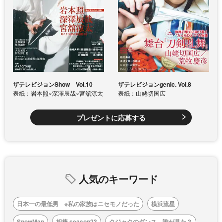
ザテレビジョンShow Vol.10
ザテレビジョンgenic. Vol.8
表紙：岩本照×深澤辰哉×宮舘涼太
表紙：山姥切国広
プレゼントに応募する
人気のキーワード
日本一の最低男 ※私の家族はニセモノだった
横浜流星
SnowMan
相棒 season23
クジャクのダンス、誰が見た？