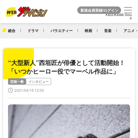
KADOKAWA Grou
KADOKAWA Grou
p
p
総合
ドラマ
バラエティー
映画
音楽
アニメ・
“大型新人”西垣匠が俳優として活動開始！
「いつかヒーロー役でマーベル作品に」
芸能一般
インタビュー
2021/04/19 12:00