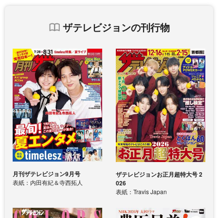
ザテレビジョンの刊行物
月刊ザテレビジョン9月号
ザテレビジョンお正月超特大号 2
表紙：内田有紀＆寺西拓人
026
表紙：Travis Japan