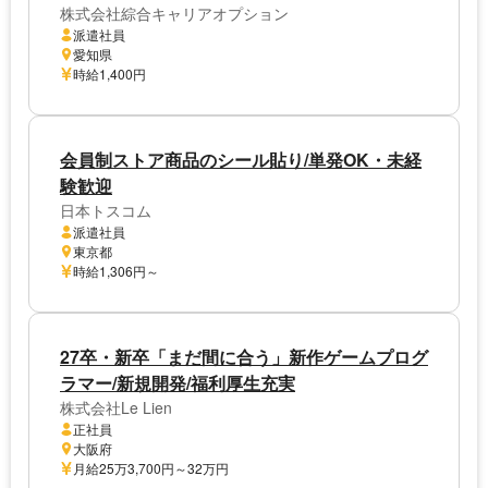
株式会社綜合キャリアオプション
派遣社員
愛知県
時給1,400円
会員制ストア商品のシール貼り/単発OK・未経
験歓迎
日本トスコム
派遣社員
東京都
時給1,306円～
27卒・新卒「まだ間に合う」新作ゲームプログ
ラマー/新規開発/福利厚生充実
株式会社Le Lien
正社員
大阪府
月給25万3,700円～32万円