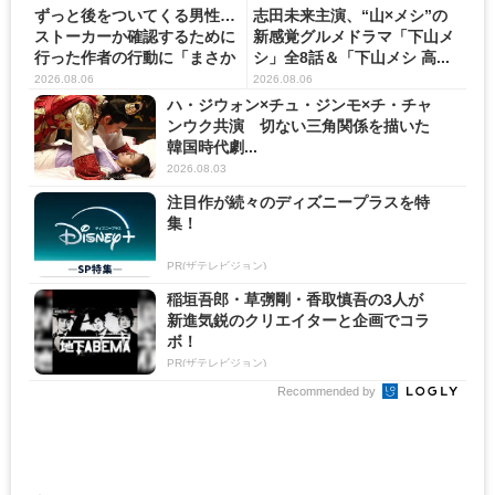
ずっと後をついてくる男性…
志田未来主演、“山×メシ”の
ストーカーか確認するために
新感覚グルメドラマ「下山メ
行った作者の行動に「まさか
シ」全8話＆「下山メシ 高...
の...
2026.08.06
2026.08.06
ハ・ジウォン×チュ・ジンモ×チ・チャ
ンウク共演 切ない三角関係を描いた
韓国時代劇...
2026.08.03
注目作が続々のディズニープラスを特
集！
PR(ザテレビジョン)
稲垣吾郎・草彅剛・香取慎吾の3人が
新進気鋭のクリエイターと企画でコラ
ボ！
PR(ザテレビジョン)
Recommended by