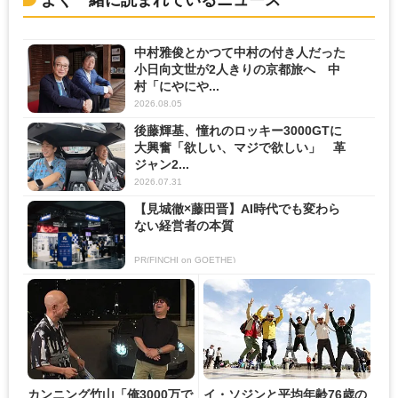
よく一緒に読まれているニュース
中村雅俊とかつて中村の付き人だった
小日向文世が2人きりの京都旅へ 中
村「にやにや...
2026.08.05
後藤輝基、憧れのロッキー3000GTに
大興奮「欲しい、マジで欲しい」 革
ジャン2...
2026.07.31
【見城徹×藤田晋】AI時代でも変わら
ない経営者の本質
PR(FINCHI on GOETHE)
カンニング竹山「俺3000万で
イ・ソジンと平均年齢76歳の