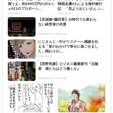
買うよ」約2400万円のポルシ
韓国名優4人による海外旅行
ェ911のプロポーシ...
記 「花よりおじいさん シ...
2026.08.07
2026.08.07
【見城徹×藤田晋】AI時代でも変わら
ない経営者の本質
PR(FINCHI on GOETHE)
にじさんじ・叶がリスナーへ感謝を伝
える「皆のおかげで幸せに過ごせまし
た」関わりの...
2026.08.01
【西野亮廣】ビジネス書最新刊『北極
星 僕たちはどう働くか』
PR(FINCHI on GOETHE)