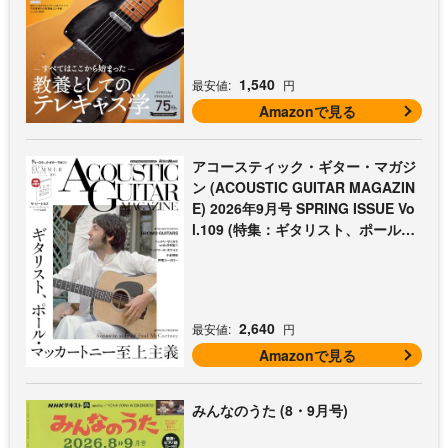
放課後エレキ部 最終回])
1,540
最安値:
円
Amazonで見る
アコースティック・ギター・マガジ
ン (ACOUSTIC GUITAR MAGAZIN
E) 2026年9月号 SPRING ISSUE Vo
l.109 (特集：ギタリスト、ポール・
マッカートニー至上主義 / 特別付録
歌本小冊子：ザ・ビートルズ〜ポー
ル・マッカートニー・アコギ名曲選)
2,640
最安値:
円
Amazonで見る
みんなのうた (8・9月号)