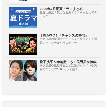
2026年7月期夏ドラマまとめ
見逃し厳禁！気になる新ドラマをまとめてチ
ェック
千鳥がMC！「チャンスの時間」
クセ強めの疑問やニュースター発掘まで！話
題のオリジナルバラエティー
松下洸平＆赤楚衛二も！美男美女特集
横浜流星や板垣瑞生など話題のイケメンや美
女のグラビア1500カット超！