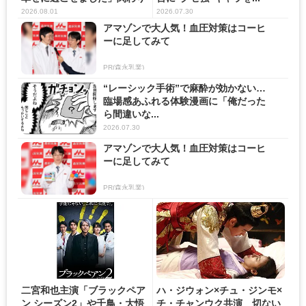
の...
2026.08.01
2026.07.30
アマゾンで大人気！血圧対策はコーヒ
ーに足してみて
PR(森永乳業)
“レーシック手術”で麻酔が効かない…
臨場感あふれる体験漫画に「俺だった
ら間違いな...
2026.07.30
アマゾンで大人気！血圧対策はコーヒ
ーに足してみて
PR(森永乳業)
二宮和也主演「ブラックペア
ハ・ジウォン×チュ・ジンモ×
ン シーズン2」や千鳥・大悟
チ・チャンウク共演 切ない