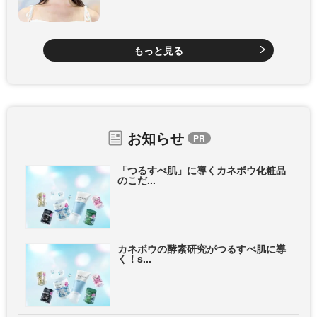
もっと見る
お知らせ
「つるすべ肌」に導くカネボウ化粧品
のこだ...
カネボウの酵素研究がつるすべ肌に導
く！s...