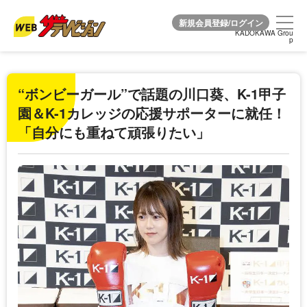
KADOKAWA Grou
KADOKAWA Grou
p
p
“ボンビーガール”で話題の川口葵、K-1甲子
園＆K-1カレッジの応援サポーターに就任！
「自分にも重ねて頑張りたい」