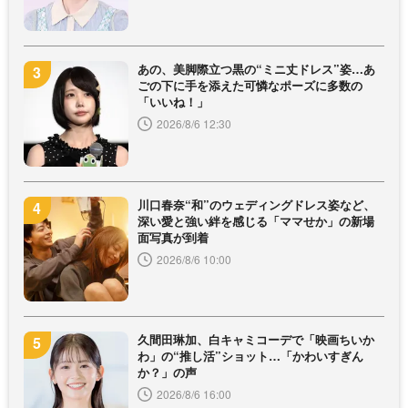
あの、美脚際立つ黒の“ミニ丈ドレス”姿…あ
ごの下に手を添えた可憐なポーズに多数の
「いいね！」
2026/8/6 12:30
川口春奈“和”のウェディングドレス姿など、
深い愛と強い絆を感じる「ママせか」の新場
面写真が到着
2026/8/6 10:00
久間田琳加、白キャミコーデで「映画ちいか
わ」の“推し活”ショット…「かわいすぎん
か？」の声
2026/8/6 16:00