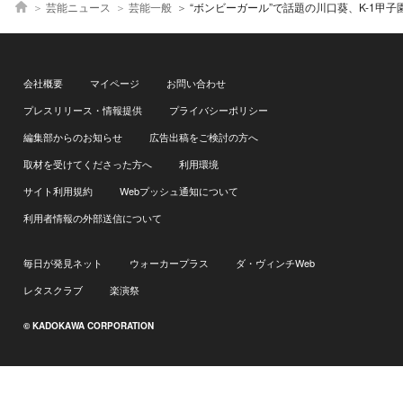
芸能ニュース
芸能一般
“ボンビーガール”で話題の川口葵、K-1甲子園＆K-1カレッジの応援サポーターに就任！「自分にも重
会社概要
マイページ
お問い合わせ
プレスリリース・情報提供
プライバシーポリシー
編集部からのお知らせ
広告出稿をご検討の方へ
取材を受けてくださった方へ
利用環境
サイト利用規約
Webプッシュ通知について
利用者情報の外部送信について
毎日が発見ネット
ウォーカープラス
ダ・ヴィンチWeb
レタスクラブ
楽演祭
© KADOKAWA CORPORATION