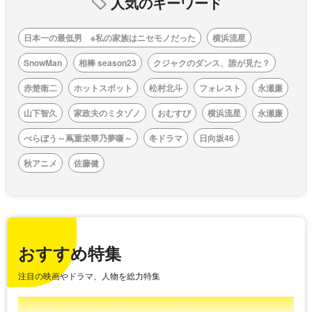
人気のキーワード
日本一の最低男 ※私の家族はニセモノだった
横浜流星
SnowMan
相棒 season23
クジャクのダンス、誰が見た？
赤楚衛二
ホットスポット
松村北斗
フォレスト
永瀬廉
山下智久
家政夫のミタゾノ
おむすび
横浜流星
永瀬廉
べらぼう～蔦重栄華乃夢噺～
冬ドラマ
日向坂46
秋アニメ
佐藤健
おすすめ特集
注目の映画やドラマ、人物を総力特集