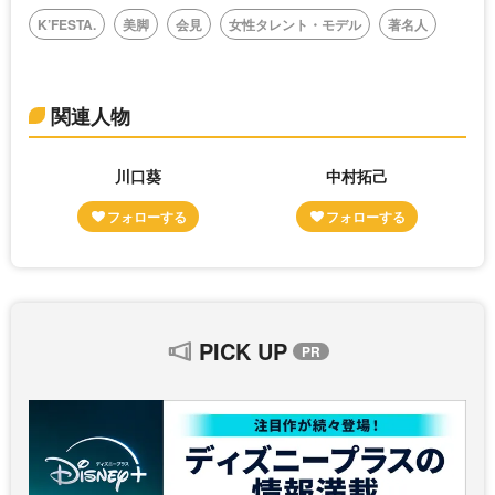
K’FESTA.
美脚
会見
女性タレント・モデル
著名人
関連人物
川口葵
中村拓己
PICK UP