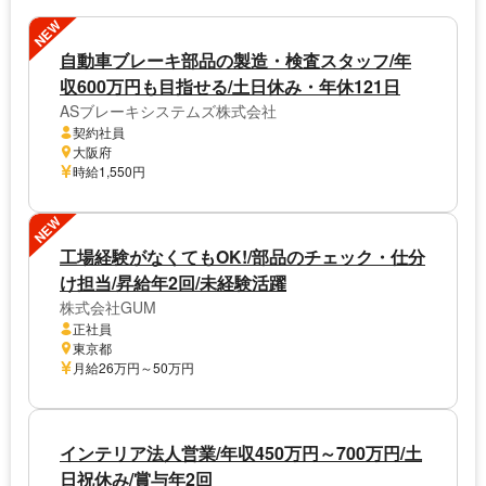
NEW
自動車ブレーキ部品の製造・検査スタッフ/年
収600万円も目指せる/土日休み・年休121日
ASブレーキシステムズ株式会社
契約社員
大阪府
時給1,550円
NEW
工場経験がなくてもOK!/部品のチェック・仕分
け担当/昇給年2回/未経験活躍
株式会社GUM
正社員
東京都
月給26万円～50万円
インテリア法人営業/年収450万円～700万円/土
日祝休み/賞与年2回