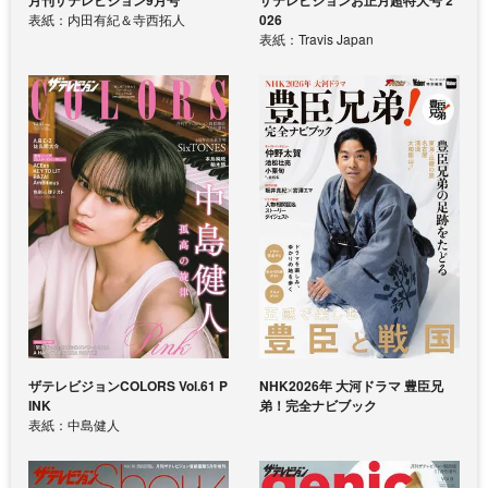
ザテレビジョンお正月超特大号 2
表紙：内田有紀＆寺西拓人
026
表紙：Travis Japan
ザテレビジョンCOLORS Vol.61 P
NHK2026年 大河ドラマ 豊臣兄
INK
弟！完全ナビブック
表紙：中島健人