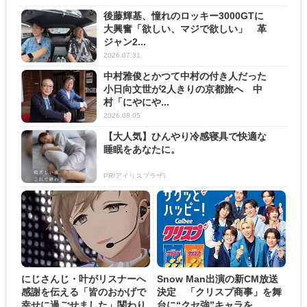
後藤輝基、憧れのロッキー3000GTに
大興奮「欲しい、マジで欲しい」 革
ジャン2...
2026.07.31
中村雅俊とかつて中村の付き人だった
小日向文世が2人きりの京都旅へ 中
村「にやにや...
2026.08.05
【大人気】ひんやり冷感寝具で快適な
睡眠をあなたに。
PR(アイリスプラザ)
にじさんじ・叶がリスナーへ
Snow Man出演の新CM放送
感謝を伝える「皆のおかげで
決定 「クリスプ商事」を舞
幸せに過ごせました」関わり
台に“クセ強”キャラを...