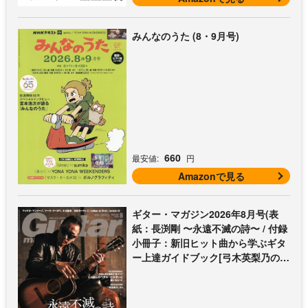
みんなのうた (8・9月号)
660
最安値:
円
Amazonで見る
ギター・マガジン2026年8月号(表
紙：長渕剛 〜永遠不滅の詩〜 / 付録
小冊子：新旧ヒット曲から学ぶギタ
ー上達ガイドブック[弓木英梨乃の放
課後エレキ部 Vol.9])