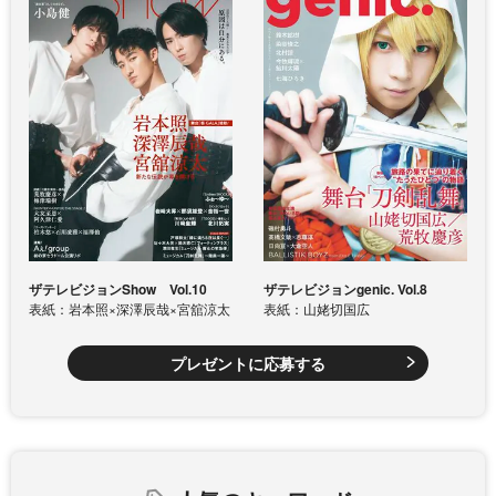
ザテレビジョンShow Vol.10
ザテレビジョンgenic. Vol.8
表紙：岩本照×深澤辰哉×宮舘涼太
表紙：山姥切国広
プレゼントに応募する