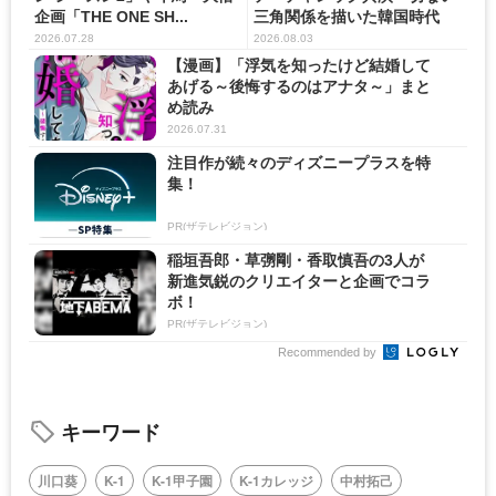
企画「THE ONE SH...
三角関係を描いた韓国時代
劇...
2026.07.28
2026.08.03
【漫画】「浮気を知ったけど結婚して
あげる～後悔するのはアナタ～」まと
め読み
2026.07.31
注目作が続々のディズニープラスを特
集！
PR(ザテレビジョン)
稲垣吾郎・草彅剛・香取慎吾の3人が
新進気鋭のクリエイターと企画でコラ
ボ！
PR(ザテレビジョン)
Recommended by
キーワード
川口葵
K-1
K-1甲子園
K-1カレッジ
中村拓己