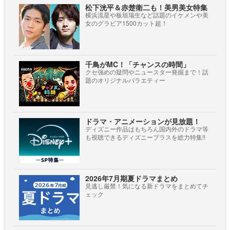
松下洸平＆赤楚衛二も！美男美女特集
横浜流星や板垣瑞生など話題のイケメンや美
女のグラビア1500カット超！
千鳥がMC！「チャンスの時間」
クセ強めの疑問やニュースター発掘まで！話
題のオリジナルバラエティー
ドラマ・アニメーションが見放題！
ディズニー作品はもちろん国内外のドラマ等
も視聴できるディズニープラスを総力特集!!
2026年7月期夏ドラマまとめ
見逃し厳禁！気になる新ドラマをまとめてチ
ェック