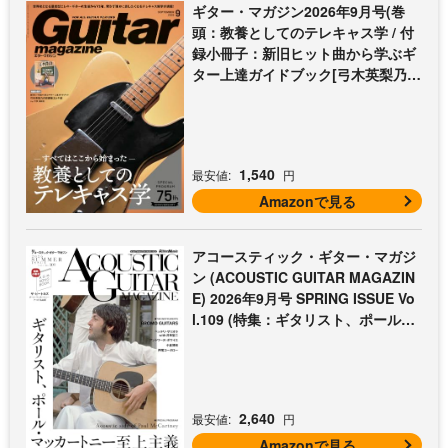
ギター・マガジン2026年9月号(巻
頭：教養としてのテレキャス学 / 付
録小冊子：新旧ヒット曲から学ぶギ
ター上達ガイドブック[弓木英梨乃の
放課後エレキ部 最終回])
1,540
最安値:
円
Amazonで見る
アコースティック・ギター・マガジ
ン (ACOUSTIC GUITAR MAGAZIN
E) 2026年9月号 SPRING ISSUE Vo
l.109 (特集：ギタリスト、ポール・
マッカートニー至上主義 / 特別付録
歌本小冊子：ザ・ビートルズ〜ポー
ル・マッカートニー・アコギ名曲選)
2,640
最安値:
円
Amazonで見る