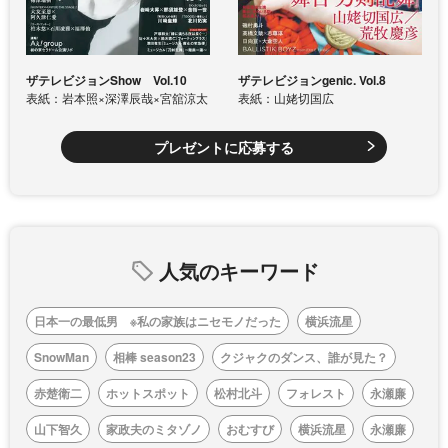
ザテレビジョンShow Vol.10
ザテレビジョンgenic. Vol.8
表紙：岩本照×深澤辰哉×宮舘涼太
表紙：山姥切国広
プレゼントに応募する
人気のキーワード
日本一の最低男 ※私の家族はニセモノだった
横浜流星
SnowMan
相棒 season23
クジャクのダンス、誰が見た？
赤楚衛二
ホットスポット
松村北斗
フォレスト
永瀬廉
山下智久
家政夫のミタゾノ
おむすび
横浜流星
永瀬廉