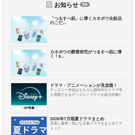
お知らせ
「つるすべ肌」に導くカネボウ化粧品
のこだ...
カネボウの酵素研究がつるすべ肌に導
く！s...
ドラマ・アニメーションが見放題！
ディズニー作品はもちろん国内外のドラマ等
も視聴できるディズニープラスを総力特集!!
2026年7月期夏ドラマまとめ
見逃し厳禁！気になる新ドラマをまとめてチ
ェック