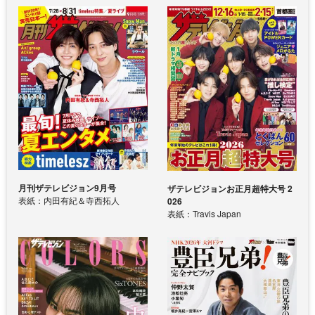
月刊ザテレビジョン9月号
ザテレビジョンお正月超特大号 2
表紙：内田有紀＆寺西拓人
026
表紙：Travis Japan