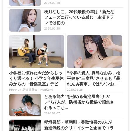
2025.02.28
桃月なしこ、20代最後の年は「新たな
フェーズに行っている感じ」主演ドラ
マでは初の...
2025.02.28
小学校に慣れた今だからじっ
“令和の愛人”真島なおみ、松
くり選べる！ 小学１年生夏休
平健を“三度見”させるも「暴
みからの「音楽教室」デビ
れん坊将軍」では“ノンお...
ュ...
PR(ヤマハ音楽振興会｜HugKum)
2025.02.28
とある能力”を秘める菊池風磨“ナガ
レ”ら7人が、防衛省から極秘で招集さ
れる＜こち...
2026.01.07
稲垣吾郎・草彅剛・香取慎吾の3人が
新進気鋭のクリエイターと企画でコラ