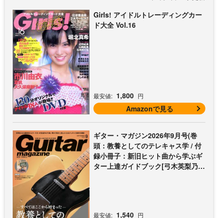
Girls! アイドルトレーディングカー
ド大全 Vol.16
1,800
最安値:
円
Amazonで見る
ギター・マガジン2026年9月号(巻
頭：教養としてのテレキャス学 / 付
録小冊子：新旧ヒット曲から学ぶギ
ター上達ガイドブック[弓木英梨乃の
放課後エレキ部 最終回])
1,540
最安値:
円