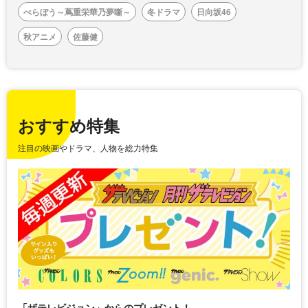
べらぼう～蔦重栄華乃夢噺～
冬ドラマ
日向坂46
秋アニメ
佐藤健
おすすめ特集
注目の映画やドラマ、人物を総力特集
「ザテレビジョン」からのプレゼント！