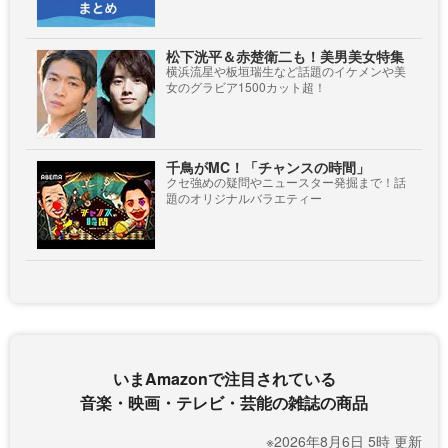
松下洸平＆赤楚衛二も！美男美女特集
横浜流星や板垣瑞生など話題のイケメンや美
女のグラビア1500カット超！
千鳥がMC！「チャンスの時間」
クセ強めの疑問やニュースター発掘まで！話
題のオリジナルバラエティー
いまAmazonで注目されている
音楽・映画・テレビ・芸能の雑誌の商品
※2026年8月6日 5時 更新