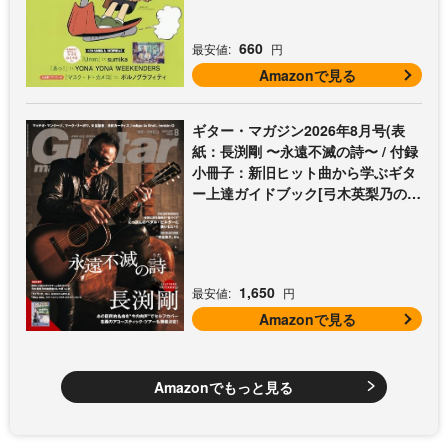
660
最安値:
円
Amazonで見る
ギター・マガジン2026年8月号(表
紙：長渕剛 〜永遠不滅の詩〜 / 付録
小冊子：新旧ヒット曲から学ぶギタ
ー上達ガイドブック[弓木英梨乃の放
課後エレキ部 Vol.9])
1,650
最安値:
円
Amazonで見る
Amazonでもっと見る