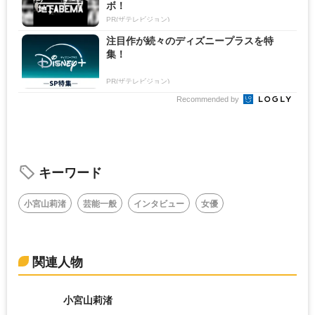
ボ！
PR(ザテレビジョン)
注目作が続々のディズニープラスを特
集！
PR(ザテレビジョン)
Recommended by
キーワード
小宮山莉渚
芸能一般
インタビュー
女優
関連人物
小宮山莉渚