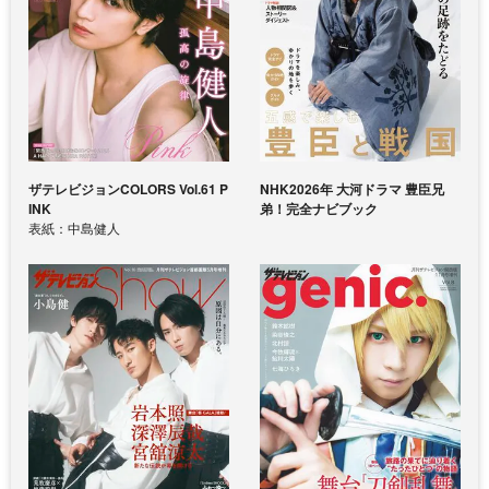
ザテレビジョンCOLORS Vol.61 P
NHK2026年 大河ドラマ 豊臣兄
INK
弟！完全ナビブック
表紙：中島健人