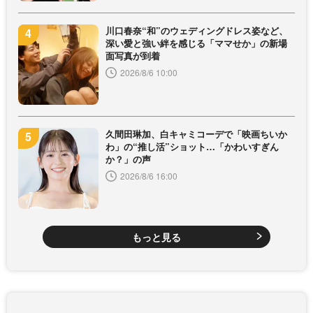
川口春奈“和”のウェディングドレス姿など、
深い愛と強い絆を感じる「ママせか」の新場
面写真が到着
2026/8/6 10:00
久間田琳加、白キャミコーデで「映画ちいか
わ」の“推し活”ショット…「かわいすぎん
か？」の声
2026/8/6 16:00
もっと見る