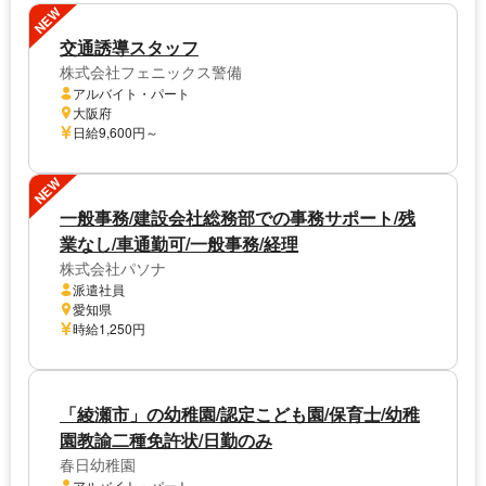
NEW
交通誘導スタッフ
株式会社フェニックス警備
アルバイト・パート
大阪府
日給9,600円～
NEW
一般事務/建設会社総務部での事務サポート/残
業なし/車通勤可/一般事務/経理
株式会社パソナ
派遣社員
愛知県
時給1,250円
「綾瀬市」の幼稚園/認定こども園/保育士/幼稚
園教諭二種免許状/日勤のみ
春日幼稚園
アルバイト・パート