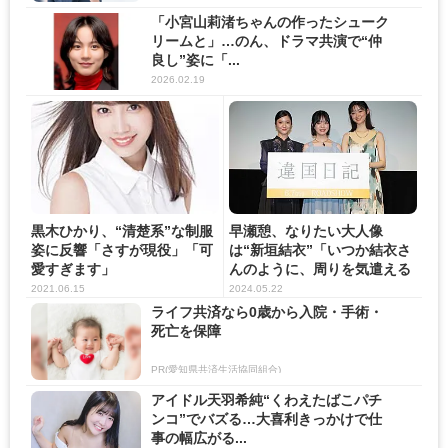
「小宮山莉渚ちゃんの作ったシューク
リームと」…のん、ドラマ共演で“仲
良し”姿に「...
2026.02.19
黒木ひかり、“清楚系”な制服
早瀬憩、なりたい大人像
姿に反響「さすが現役」「可
は“新垣結衣”「いつか結衣さ
愛すぎます」
んのように、周りを気遣える
ステ...
2021.06.15
2024.05.22
ライフ共済なら0歳から入院・手術・
死亡を保障
PR(愛知県共済生活協同組合)
アイドル天羽希純“くわえたばこパチ
ンコ”でバズる…大喜利きっかけで仕
事の幅広がる...