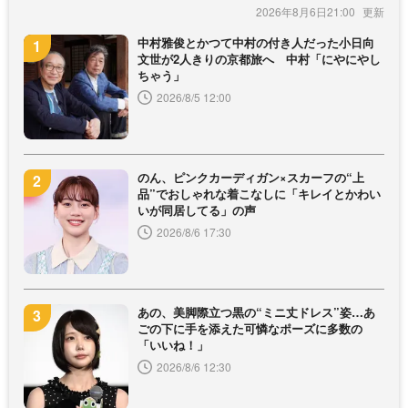
2026年8月6日21:00
中村雅俊とかつて中村の付き人だった小日向
文世が2人きりの京都旅へ 中村「にやにやし
ちゃう」
2026/8/5 12:00
のん、ピンクカーディガン×スカーフの“上
品”でおしゃれな着こなしに「キレイとかわい
いが同居してる」の声
2026/8/6 17:30
あの、美脚際立つ黒の“ミニ丈ドレス”姿…あ
ごの下に手を添えた可憐なポーズに多数の
「いいね！」
2026/8/6 12:30