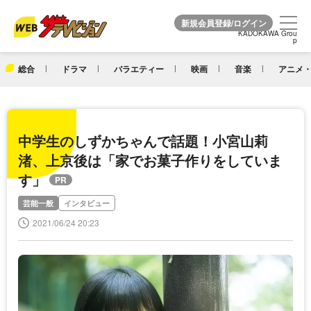
KADOKAWA Grou
KADOKAWA Grou
p
p
総合
ドラマ
バラエティー
映画
音楽
アニメ・
中学生のしずかちゃんで話題！小宮山莉
渚、上京後は「家でお菓子作りをしていま
す」
芸能一般
インタビュー
2021/06/24 20:23