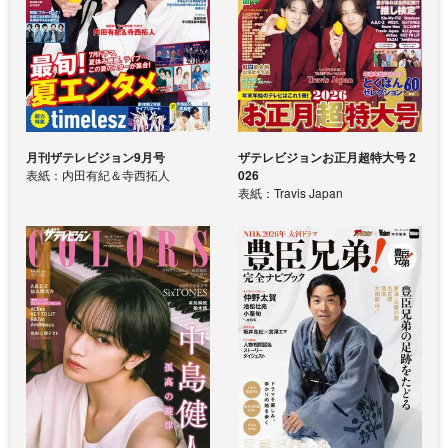
月刊ザテレビジョン9月号
ザテレビジョンお正月超特大号 2
表紙：内田有紀＆寺西拓人
026
表紙：Travis Japan