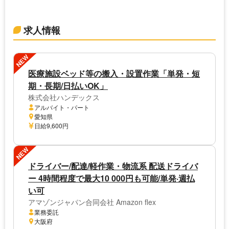
求人情報
NEW
医療施設ベッド等の搬入・設置作業「単発・短
期・長期/日払いOK」
株式会社ハンデックス
アルバイト・パート
愛知県
日給9,600円
NEW
ドライバー/配達/軽作業・物流系 配送ドライバ
ー 4時間程度で最大10 000円も可能/単発·週払
い可
アマゾンジャパン合同会社 Amazon flex
業務委託
大阪府