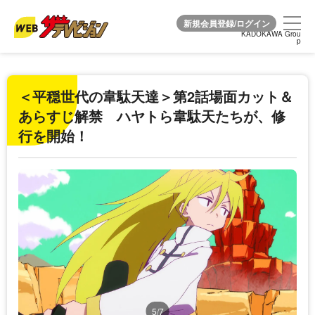
KADOKAWA Grou
KADOKAWA Grou
p
p
＜平穏世代の韋駄天達＞第2話場面カット＆
あらすじ解禁 ハヤトら韋駄天たちが、修
行を開始！
5/7