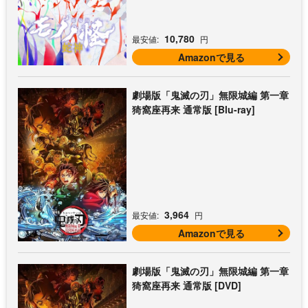
スタジオ描き下ろしイラストボード
付) [Blu-ray]
10,780
最安値:
円
Amazonで見る
劇場版「鬼滅の刃」無限城編 第一章
猗窩座再来 通常版 [Blu-ray]
3,964
最安値:
円
Amazonで見る
劇場版「鬼滅の刃」無限城編 第一章
猗窩座再来 通常版 [DVD]