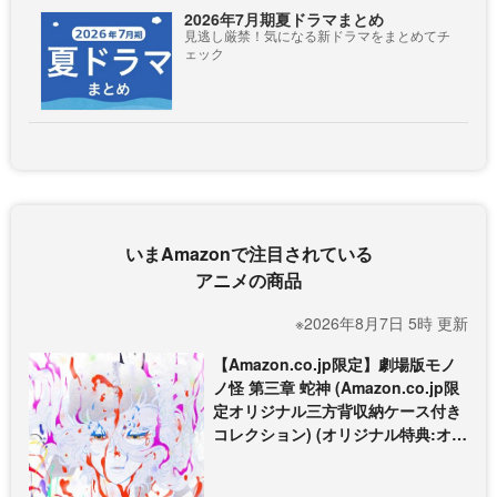
2026年7月期夏ドラマまとめ
見逃し厳禁！気になる新ドラマをまとめてチ
ェック
いまAmazonで注目されている
アニメの商品
※2026年8月7日 5時 更新
【Amazon.co.jp限定】劇場版モノ
ノ怪 第三章 蛇神 (Amazon.co.jp限
定オリジナル三方背収納ケース付き
コレクション) (オリジナル特典:オリ
ジナル巾着＋メーカー特典:【坤と
離】二振りの剣、十翼より来たる！