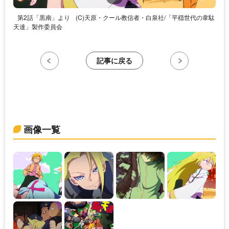
第2話「黒南」より
(C)天原・クール教信者・白泉社/「平穏世代の韋駄
天達」製作委員会
記事に戻る
画像一覧