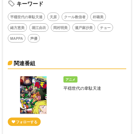
キーワード
平穏世代の韋駄天達
天原
クール教信者
朴璐美
緒方恵美
堀江由衣
岡村明美
瀬戸麻沙美
チョー
MAPPA
声優
関連番組
アニメ
平穏世代の韋駄天達