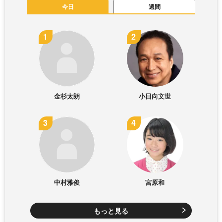
今日
週間
金杉太朗
小日向文世
中村雅俊
宮原和
もっと見る