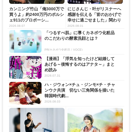
カンニング竹山「俺3000万で
にじさんじ・叶がリスナーへ
買うよ」約2400万円のポルシ
感謝を伝える「皆のおかげで
ェ911のプロポーシ...
幸せに過ごせました」関わり
の...
2026.08.07
2026.08.01
「つるすべ肌」に導くカネボウ化粧品
のこだわりの酵素洗顔とは？
PR(カネボウ化粧品｜VOCE)
【漫画】「浮気を知ったけど結婚して
あげる～後悔するのはアナタ～」まと
め読み
2026.07.31
ハ・ジウォン×チュ・ジンモ×チ・チャ
ンウク共演 切ない三角関係を描いた
韓国時代劇...
2026.08.03