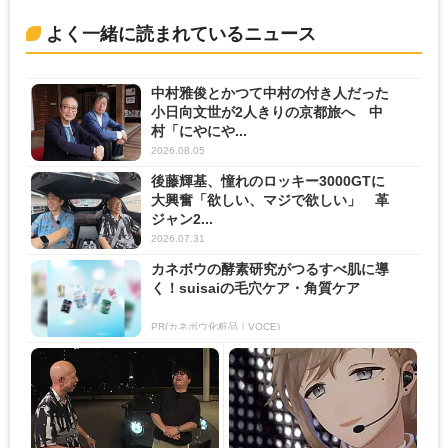
よく一緒に読まれているニュース
中村雅俊とかつて中村の付き人だった
小日向文世が2人きりの京都旅へ 中
村「にやにや...
2026.08.05
後藤輝基、憧れのロッキー3000GTに
大興奮「欲しい、マジで欲しい」 革
ジャン2...
2026.07.31
カネボウの酵素研究がつるすべ肌に導
く！suisaiの毛穴ケア・角質ケア
PR(カネボウ化粧品｜VOCE)