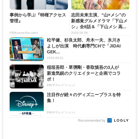
事例から学ぶ『特権アクセス
志田未来主演、“山×メシ”の
管理』
新感覚グルメドラマ「下山メ
シ」全8話＆「下山メシ 高...
PR(KeeperSecurity)
2026.08.06
松平健、杉良太郎、舟木一夫、氷川き
よしが出演 時代劇専門CHで「JIDAI
GEK...
2026.08.01
稲垣吾郎・草彅剛・香取慎吾の3人が
新進気鋭のクリエイターと企画でコラ
ボ！
PR(ザテレビジョン)
注目作が続々のディズニープラスを特
集！
PR(ザテレビジョン)
Recommended by