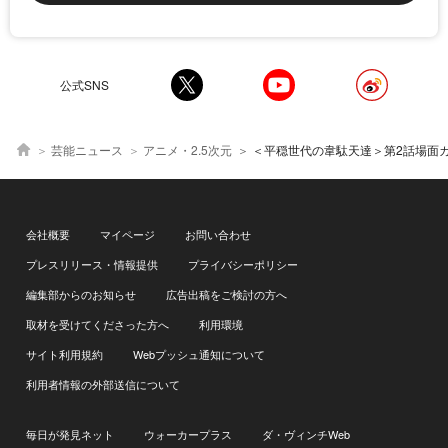
公式SNS
芸能ニュース
アニメ・2.5次元
＜平穏世代の韋駄天達＞第2話場面カット＆あらすじ解禁 ハヤトら
会社概要
マイページ
お問い合わせ
プレスリリース・情報提供
プライバシーポリシー
編集部からのお知らせ
広告出稿をご検討の方へ
取材を受けてくださった方へ
利用環境
サイト利用規約
Webプッシュ通知について
利用者情報の外部送信について
毎日が発見ネット
ウォーカープラス
ダ・ヴィンチWeb