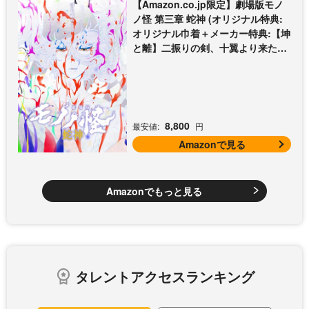
【Amazon.co.jp限定】劇場版モノ
ノ怪 第三章 蛇神 (オリジナル特典:
オリジナル巾着＋メーカー特典:【坤
と離】二振りの剣、十翼より来た
る！スタジオ描き下ろしイラストボ
ード付) [DVD]
8,800
最安値:
円
Amazonで見る
Amazonでもっと見る
タレントアクセスランキング