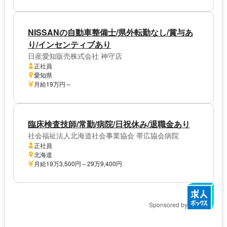
NISSANの自動車整備士/県外転勤なし/賞与あ
り/インセンティブあり
日産愛知販売株式会社 神守店
正社員
愛知県
月給19万円～
臨床検査技師/常勤/病院/日祝休み/退職金あり
社会福祉法人北海道社会事業協会 帯広協会病院
正社員
北海道
月給19万3,500円～29万9,400円
Sponsored by