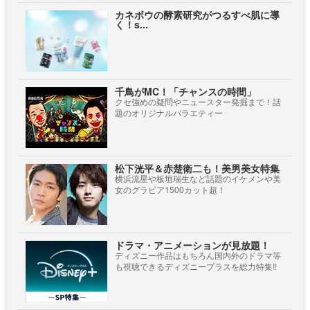
カネボウの酵素研究がつるすべ肌に導
く！s...
千鳥がMC！「チャンスの時間」
クセ強めの疑問やニュースター発掘まで！話
題のオリジナルバラエティー
松下洸平＆赤楚衛二も！美男美女特集
横浜流星や板垣瑞生など話題のイケメンや美
女のグラビア1500カット超！
ドラマ・アニメーションが見放題！
ディズニー作品はもちろん国内外のドラマ等
も視聴できるディズニープラスを総力特集!!