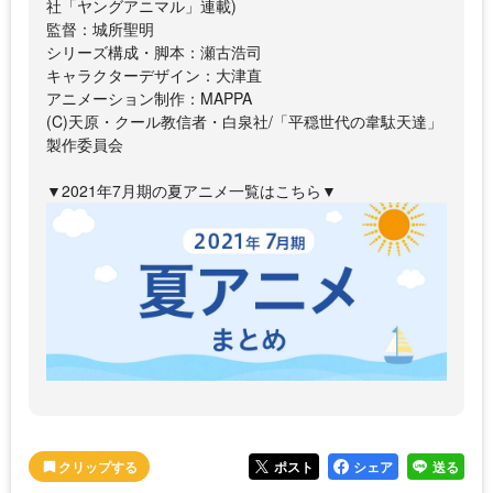
社「ヤングアニマル」連載)
監督：城所聖明
シリーズ構成・脚本：瀬古浩司
キャラクターデザイン：大津直
アニメーション制作：MAPPA
(C)天原・クール教信者・白泉社/「平穏世代の韋駄天達」
製作委員会
▼2021年7月期の夏アニメ一覧はこちら▼
ポスト
シェア
送る