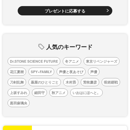
プレゼントに応募する
人気のキーワード
Dr.STONE SCIENCE FUTURE
冬アニメ
東京リベンジャーズ
花江夏樹
SPY×FAMILY
声優と夜あそび
声優
刀剣乱舞
薬屋のひとりごと
木村昴
荒牧慶彦
呪術廻戦
上坂すみれ
細田守
秋アニメ
いおはにほへと。
黒羽麻璃央