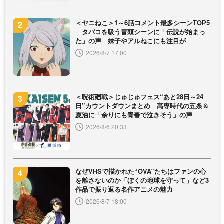
＜ヤニねこ＞1～6話コメント最多シーンTOP5
タバコを吸う冒頭シーンに「伝説が始まっ
た」の声 妹子やアルねこにも注目が
2026/8/7 17:00
＜呪術廻戦＞じゅじゅフェス“あと28日～24
日”カウントダウンまとめ 高専時代の五条＆
夏油に「余りにも青春で泣きそう」の声
2026/8/6 20:33
なぜVHSで描かれた“OVA”たちはファンの心
を離さないのか「ぼくの地球を守って」など3
作品で振り返る名作アニメの魅力
2026/8/7 18:00