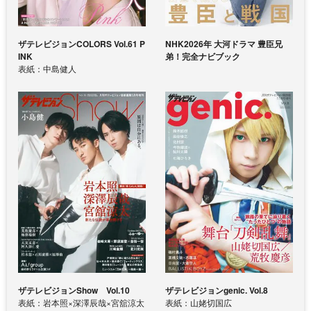
ザテレビジョンCOLORS Vol.61 P
NHK2026年 大河ドラマ 豊臣兄
INK
弟！完全ナビブック
表紙：中島健人
ザテレビジョンShow Vol.10
ザテレビジョンgenic. Vol.8
表紙：岩本照×深澤辰哉×宮舘涼太
表紙：山姥切国広