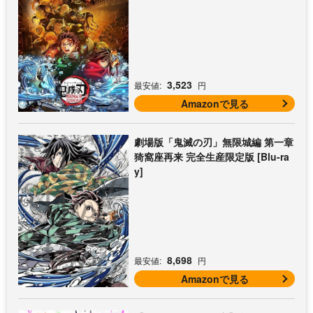
3,523
最安値:
円
Amazonで見る
劇場版「鬼滅の刃」無限城編 第一章
猗窩座再来 完全生産限定版 [Blu-ra
y]
8,698
最安値:
円
Amazonで見る