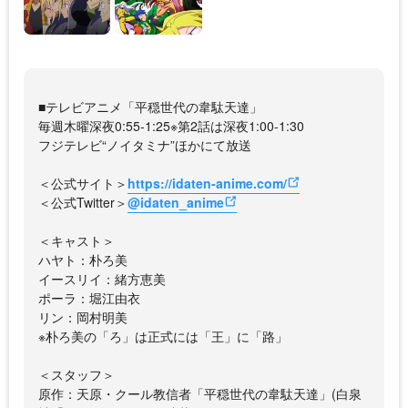
■テレビアニメ「平穏世代の韋駄天達」
毎週木曜深夜0:55-1:25※第2話は深夜1:00-1:30
フジテレビ“ノイタミナ”ほかにて放送
＜公式サイト＞
https://idaten-anime.com/
＜公式Twitter＞
@idaten_anime
＜キャスト＞
ハヤト：朴ろ美
イースリイ：緒方恵美
ポーラ：堀江由衣
リン：岡村明美
※朴ろ美の「ろ」は正式には「王」に「路」
＜スタッフ＞
原作：天原・クール教信者「平穏世代の韋駄天達」(白泉