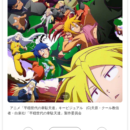
7/7
アニメ「平穏世代の韋駄天達」キービジュアル
(C)天原・クール教信
者・白泉社/「平穏世代の韋駄天達」製作委員会