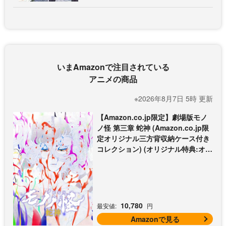
いまAmazonで注目されている
アニメの商品
※2026年8月7日 5時 更新
【Amazon.co.jp限定】劇場版モノ
ノ怪 第三章 蛇神 (Amazon.co.jp限
定オリジナル三方背収納ケース付き
コレクション) (オリジナル特典:オリ
ジナル巾着＋メーカー特典:【坤と
離】二振りの剣、十翼より来たる！
スタジオ描き下ろしイラストボード
付) [Blu-ray]
10,780
最安値:
円
Amazonで見る