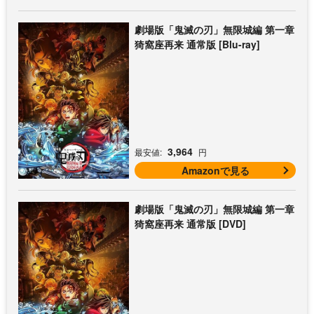
劇場版「鬼滅の刃」無限城編 第一章
猗窩座再来 通常版 [Blu-ray]
3,964
最安値:
円
Amazonで見る
劇場版「鬼滅の刃」無限城編 第一章
猗窩座再来 通常版 [DVD]