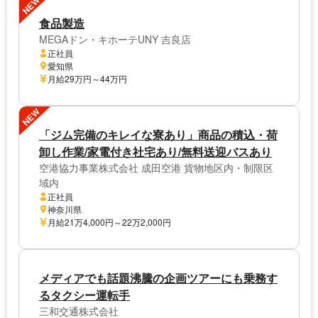
NEW
食品製造
MEGAドン・キホーテUNY 吉良店
正社員
愛知県
月給29万円～44万円
NEW
「ジム完備のキレイな寮あり」商品の積込・荷
卸し作業/家電付き社宅あり/無料送迎バスあり
空港協力事業株式会社 成田空港 貨物地区内・制限区
域内
正社員
神奈川県
月給21万4,000円～22万2,000円
メディアでも話題沸騰の企画ツアーにも乗務す
るタクシー運転手
三和交通株式会社