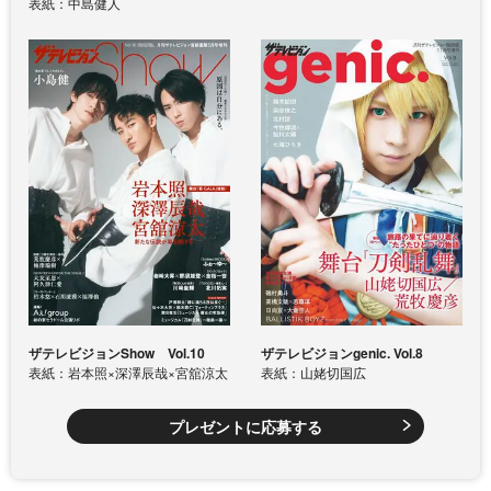
表紙：中島健人
ザテレビジョンShow Vol.10
ザテレビジョンgenic. Vol.8
表紙：岩本照×深澤辰哉×宮舘涼太
表紙：山姥切国広
プレゼントに応募する