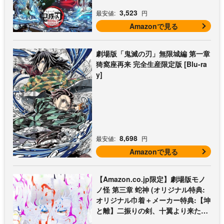
3,523
最安値:
円
Amazonで見る
劇場版「鬼滅の刃」無限城編 第一章
猗窩座再来 完全生産限定版 [Blu-ra
y]
8,698
最安値:
円
Amazonで見る
【Amazon.co.jp限定】劇場版モノ
ノ怪 第三章 蛇神 (オリジナル特典:
オリジナル巾着＋メーカー特典:【坤
と離】二振りの剣、十翼より来た
る！スタジオ描き下ろしイラストボ