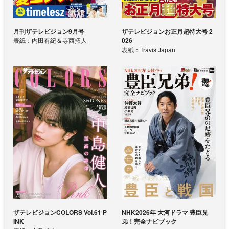
月刊ザテレビジョン9月号
ザテレビジョンお正月超特大号 2
表紙：内田有紀＆寺西拓人
026
表紙：Travis Japan
ザテレビジョンCOLORS Vol.61 P
NHK2026年 大河ドラマ 豊臣兄
INK
弟！完全ナビブック