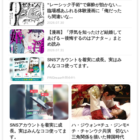
“レーシック手術”で麻酔が効かない…
臨場感あふれる体験漫画に「俺だった
ら間違いな...
2026.07.30
【漫画】「浮気を知ったけど結婚して
あげる～後悔するのはアナタ～」まと
め読み
2026.07.31
SNSアカウントを着実に成長。実はみ
んなココ使ってます。
PR(Dreaw合同会社)
SNSアカウントを着実に成
ハ・ジウォン×チュ・ジンモ×
長。実はみんなココ使ってま
チ・チャンウク共演 切ない
す。
三角関係を描いた韓国時代