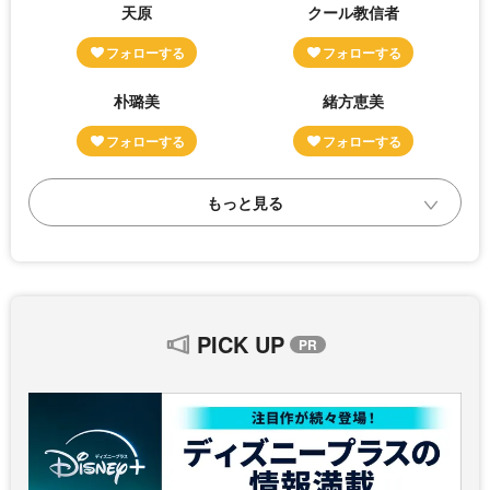
天原
クール教信者
朴璐美
緒方恵美
PICK UP