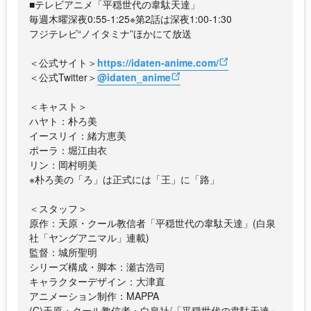
■テレビアニメ「平穏世代の韋駄天達」
毎週木曜深夜0:55-1:25※第2話は深夜1:00-1:30
フジテレビ“ノイタミナ”ほかにて放送
＜公式サイト＞
https://idaten-anime.com/
＜公式Twitter＞
@idaten_anime
＜キャスト＞
ハヤト：朴ろ美
イースリイ：緒方恵美
ポーラ：堀江由衣
リン：岡村明美
※朴ろ美の「ろ」は正式には「王」に「路」
＜スタッフ＞
原作：天原・クール教信者「平穏世代の韋駄天達」(白泉
社「ヤングアニマル」連載)
監督：城所聖明
シリーズ構成・脚本：瀬古浩司
キャラクターデザイン：大津直
アニメーション制作：MAPPA
(C)天原・クール教信者・白泉社/「平穏世代の韋駄天達」