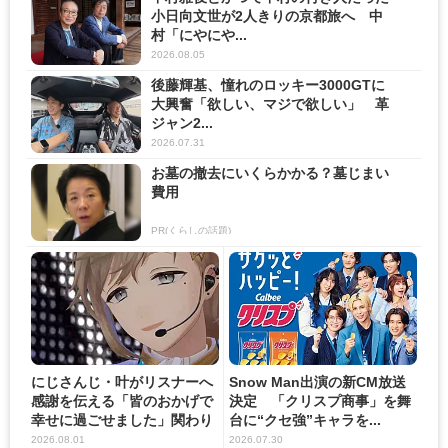
小日向文世が2人きりの京都旅へ 中
村「にやにや...
2026.08.05
後藤輝基、憧れのロッキー3000GTに
大興奮「欲しい、マジで欲しい」 革
ジャン2...
2026.07.31
お墓の撤去にいくらかかる？墓じまい
費用
PR(くらしの話題)
にじさんじ・叶がリスナーへ
Snow Man出演の新CM放送
感謝を伝える「皆のおかげで
決定 「クリスプ商事」を舞
幸せに過ごせました」関わり
台に“クセ強”キャラを...
の...
2026.08.01
2026.07.30