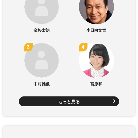
金杉太朗
小日向文世
中村雅俊
宮原和
もっと見る