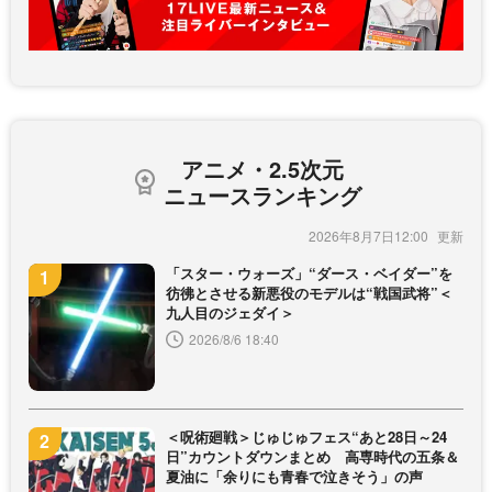
アニメ・2.5次元
ニュースランキング
2026年8月7日12:00
「スター・ウォーズ」“ダース・ベイダー”を
彷彿とさせる新悪役のモデルは“戦国武将”＜
九人目のジェダイ＞
2026/8/6 18:40
＜呪術廻戦＞じゅじゅフェス“あと28日～24
日”カウントダウンまとめ 高専時代の五条＆
夏油に「余りにも青春で泣きそう」の声