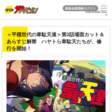
KADOKAWA Grou
KADOKAWA Grou
p
p
＜平穏世代の韋駄天達＞第2話場面カット＆
あらすじ解禁 ハヤトら韋駄天たちが、修
行を開始！