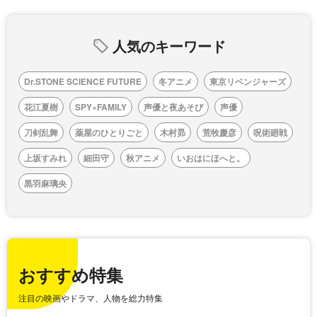
人気のキーワード
Dr.STONE SCIENCE FUTURE
冬アニメ
東京リベンジャーズ
花江夏樹
SPY×FAMILY
声優と夜あそび
声優
刀剣乱舞
薬屋のひとりごと
木村昴
荒牧慶彦
呪術廻戦
上坂すみれ
細田守
秋アニメ
いおはにほへと。
黒羽麻璃央
おすすめ特集
注目の映画やドラマ、人物を総力特集