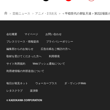
芸能ニュース
アニメ・2.5次元
＜平穏世代の韋駄天達＞第2話場面カット＆あらすじ解禁 ハヤトら
会社概要
マイページ
お問い合わせ
プレスリリース・情報提供
プライバシーポリシー
編集部からのお知らせ
広告出稿をご検討の方へ
取材を受けてくださった方へ
利用環境
サイト利用規約
Webプッシュ通知について
利用者情報の外部送信について
毎日が発見ネット
ウォーカープラス
ダ・ヴィンチWeb
レタスクラブ
楽演祭
© KADOKAWA CORPORATION