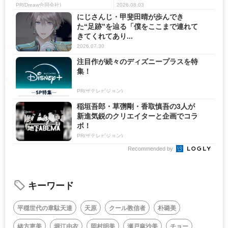
劇...
PR(Dreaw合同会社)
2026.08.03
にじさんじ・甲斐田晴が歩んでき
た“足跡”を辿る「僕をここまで連れて
きてくれてあり...
2026.07.30
注目作が続々のディズニープラスを特
集！
PR(ザテレビジョン)
稲垣吾郎・草彅剛・香取慎吾の3人が
新進気鋭のクリエイターと企画でコラ
ボ！
PR(ザテレビジョン)
Recommended by
キーワード
平穏世代の韋駄天達
天原
クール教信者
朴璐美
緒方恵美
堀江由衣
岡村明美
瀬戸麻沙美
チョー