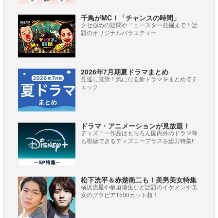
千鳥がMC！「チャンスの時間」
クセ強めの疑問やニュースター発掘まで！話
題のオリジナルバラエティー
2026年7月期夏ドラマまとめ
見逃し厳禁！気になる新ドラマをまとめてチ
ェック
ドラマ・アニメーションが見放題！
ディズニー作品はもちろん国内外のドラマ等
も視聴できるディズニープラスを総力特集!!
松下洸平＆赤楚衛二も！美男美女特集
横浜流星や板垣瑞生など話題のイケメンや美
女のグラビア1500カット超！