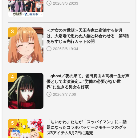
2026/8/6 20:33
＜才女のお世話＞天王寺家に宿泊する伊月
は、大浴場で思わぬ人物と鉢合わせる…第6話
あらすじ＆先行カット公開
2026/8/6 19:34
「ghost／夜の果て」堀田真由＆高橋一生が声
優として出演決定…“労働の必要がない世
界”に生きる男女を好演
2026/8/7 7:00
「ちいかわ」たちが「スッパイマン」に…話
題になったコラボパッケージモチーフのグッ
ズ5アイテム8月7日に発売