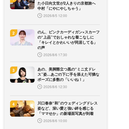
た小日向文世が2人きりの京都旅へ
中村「にやにやしちゃう」
2026/8/5 12:00
のん、ピンクカーディガン×スカーフ
の“上品”でおしゃれな着こなしに
「キレイとかわいいが同居してる」
の声
2026/8/6 17:30
あの、美脚際立つ黒の“ミニ丈ドレ
ス”姿…あごの下に手を添えた可憐な
ポーズに多数の「いいね！」
2026/8/6 12:30
川口春奈“和”のウェディングドレス
姿など、深い愛と強い絆を感じる
「ママせか」の新場面写真が到着
2026/8/6 10:00