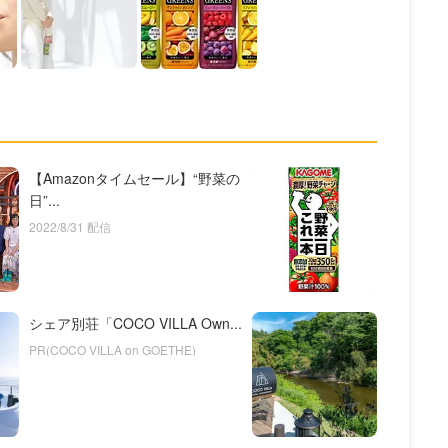
【Amazonタイムセール】“野菜の
日”...
2022/8/31 配信
シェア別荘「COCO VILLA Own...
PR(COCO VILLA on GOETHE)