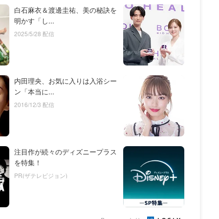
白石麻衣＆渡邊圭祐、美の秘訣を
明かす「し...
2025/5/28 配信
内田理央、お気に入りは入浴シー
ン「本当に...
2016/12/3 配信
注目作が続々のディズニープラス
を特集！
PR(ザテレビジョン)