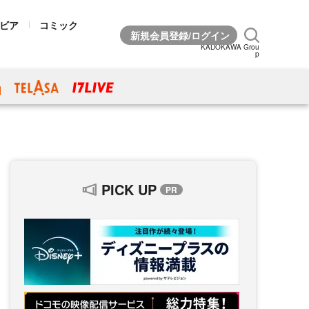
ビア
コミック
KADOKAWA Grou
p
PICK UP