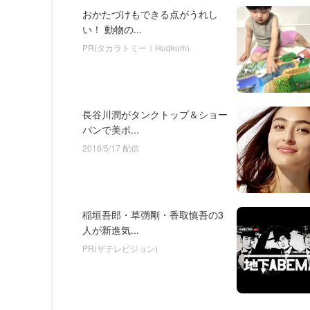
おかたづけもできる点がうれし
い！ 動物の...
PR(タカラトミー｜Hugkum)
長谷川潤がタンクトップ＆ショー
パンで美ボ...
2016/5/17 配信
稲垣吾郎・草彅剛・香取慎吾の3
人が新進気...
PR(ザテレビジョン)