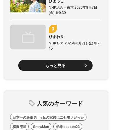
ひよっこ
NHK総合・東京 2026年8月7日
(金) 昼0:30
ひまわり
NHK BS1 2026年8月7日(金) 朝7:
15
もっと見る
人気のキーワード
日本一の最低男 ※私の家族はニセモノだった
横浜流星
SnowMan
相棒 season23