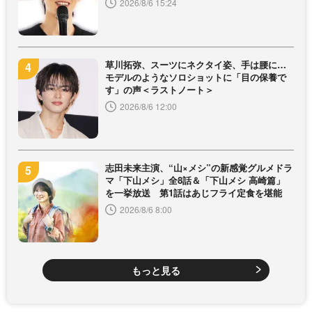
2026/8/6 15:24
草川拓弥、スーツにネクタイ姿、手は腰に…
モデルのようなソロショットに「目の保養で
す」の声＜ラストノート＞
2026/8/6 12:00
志田未来主演、“山×メシ”の新感覚グルメドラ
マ「下山メシ」全8話＆「下山メシ 高崎篇」
を一挙放送 第1話はあじフライ定食を堪能
2026/8/6 8:00
もっと見る