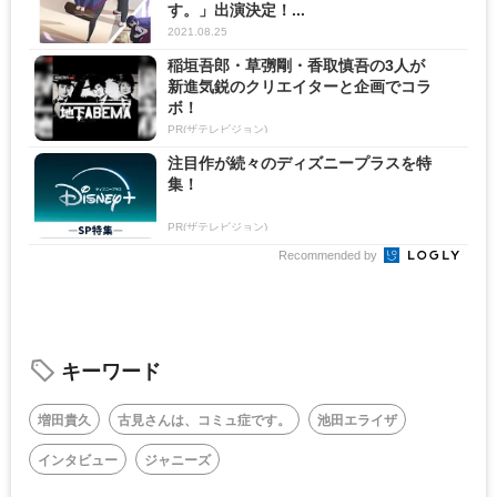
す。」出演決定！...
2021.08.25
稲垣吾郎・草彅剛・香取慎吾の3人が
新進気鋭のクリエイターと企画でコラ
ボ！
PR(ザテレビジョン)
注目作が続々のディズニープラスを特
集！
PR(ザテレビジョン)
Recommended by
キーワード
増田貴久
古見さんは、コミュ症です。
池田エライザ
インタビュー
ジャニーズ