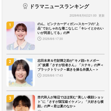
ドラマニュースランキング
2026年8月6日21:00
のん、ピンクカーディガン×スカーフの“上
品”でおしゃれな着こなしに「キレイとかわい
いが同居してる」の声
2026/8/6 17:30
志田未来＆竹財輝之助が“キメ顔×キメポー
ズ”披露「さすが役者さん」「ステキ」の声＜
ブラックトリック～裁きを操る弁護人～＞
2026/8/6 17:43
杢代和人が海辺でほほ笑む“美しい横顔ショッ
ト”に「さすが国宝級イケメン」「大好きな横
顔」の声＜君は夏のなか＞