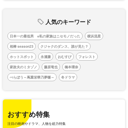
人気のキーワード
日本一の最低男 ※私の家族はニセモノだった
横浜流星
相棒 season23
クジャクのダンス、誰が見た？
ホットスポット
永瀬廉
おむすび
フォレスト
家政夫のミタゾノ
藤原竜也
橋本環奈
べらぼう～蔦重栄華乃夢噺～
冬ドラマ
おすすめ特集
注目の映画やドラマ、人物を総力特集