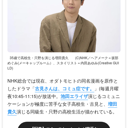
35歳で高校生・只野を演じる増田貴久
(C)NHK／ヘアメーク＝坂部
めぐみ(メーキャップルーム）、スタイリスト＝内田あゆみ(Creative GUI
LD)
NHK総合では現在、オダトモヒトの同名漫画を原作と
したドラマ「
古見さんは、コミュ症です。
」(毎週月曜
夜10:45-11:15)が放送中。
池田エライザ
演じるコミュニ
ケーションが極度に苦手な女子高校生・古見と、
増田
貴久
演じる同級生・只野の高校生活が描かれている。