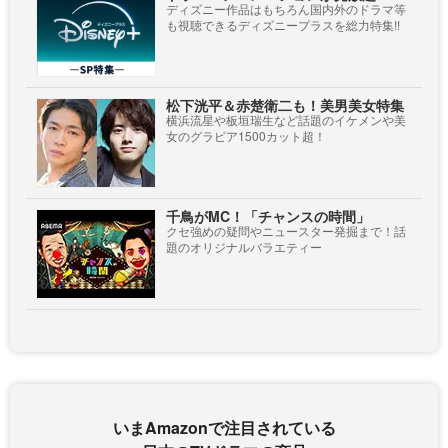
ディズニー作品はもちろん国内外のドラマ等
も視聴できるディズニープラスを総力特集!!
松下洸平＆赤楚衛二も！美男美女特集
横浜流星や板垣瑞生など話題のイケメンや美
女のグラビア1500カット超！
千鳥がMC！「チャンスの時間」
クセ強めの疑問やニュースター発掘まで！話
題のオリジナルバラエティー
いまAmazonで注目されている