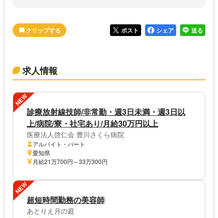
ポスト
シェア
送る
求人情報
NEW
診療放射線技師/非常勤・週3日未満・週3日以
上/病院/寮・社宅あり/月給30万円以上
医療法人啓仁会 豊川さくら病院
アルバイト・パート
愛知県
月給21万700円～33万300円
NEW
超短時間勤務の美容師
あとりえ月の庭