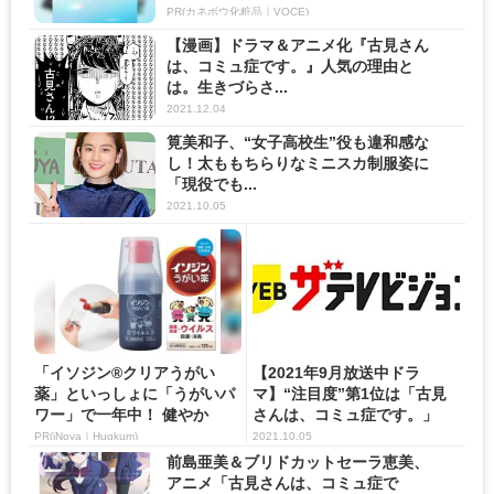
PR(カネボウ化粧品｜VOCE)
【漫画】ドラマ＆アニメ化『古見さん
は、コミュ症です。』人気の理由と
は。生きづらさ...
2021.12.04
筧美和子、“女子高校生”役も違和感な
し！太ももちらりなミニスカ制服姿に
「現役でも...
2021.10.05
「イソジン®クリアうがい
【2021年9月放送中ドラ
薬」といっしょに「うがいパ
マ】“注目度”第1位は「古見
ワー」で一年中！ 健やか
さんは、コミュ症です。」
...
PR(iNova｜Hugkum)
2021.10.05
前島亜美＆ブリドカットセーラ恵美、
アニメ「古見さんは、コミュ症で