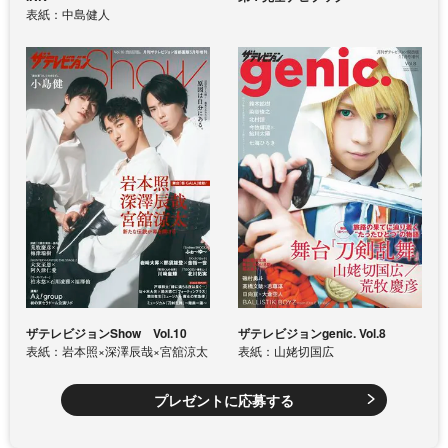
表紙：中島健人
ザテレビジョンShow Vol.10
ザテレビジョンgenic. Vol.8
表紙：岩本照×深澤辰哉×宮舘涼太
表紙：山姥切国広
プレゼントに応募する