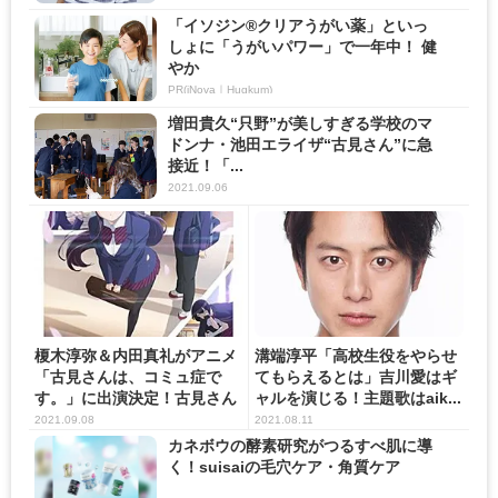
「イソジン®クリアうがい薬」といっ
しょに「うがいパワー」で一年中！ 健
やか
PR(iNova｜Hugkum)
増田貴久“只野”が美しすぎる学校のマ
ドンナ・池田エライザ“古見さん”に急
接近！「...
2021.09.06
榎木淳弥＆内田真礼がアニメ
溝端淳平「高校生役をやらせ
「古見さんは、コミュ症で
てもらえるとは」吉川愛はギ
す。」に出演決定！古見さん
ャルを演じる！主題歌はaik...
と只...
2021.09.08
2021.08.11
カネボウの酵素研究がつるすべ肌に導
く！suisaiの毛穴ケア・角質ケア