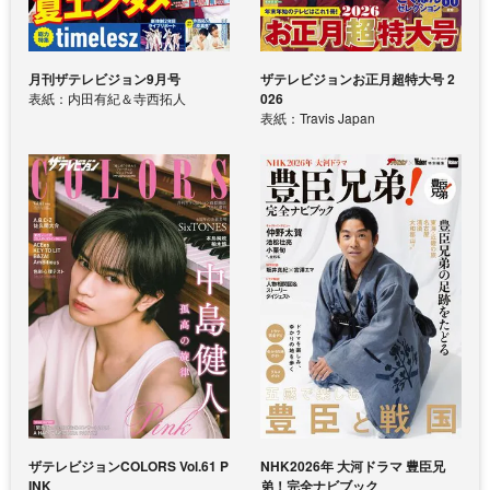
月刊ザテレビジョン9月号
ザテレビジョンお正月超特大号 2
表紙：内田有紀＆寺西拓人
026
表紙：Travis Japan
ザテレビジョンCOLORS Vol.61 P
NHK2026年 大河ドラマ 豊臣兄
INK
弟！完全ナビブック