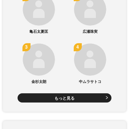
亀石太夏匡
広瀬珠実
金杉太朗
中ムラサトコ
もっと見る