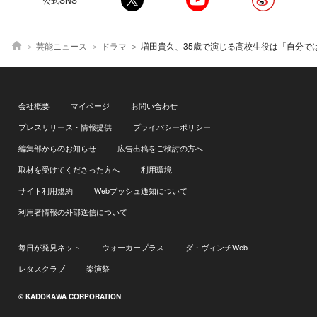
芸能ニュース
ドラマ
増田貴久、35歳で演じる高校生役は「自分では違和感なくすんなり受け入れたんです」＜古見さんは、コミュ症
会社概要
マイページ
お問い合わせ
プレスリリース・情報提供
プライバシーポリシー
編集部からのお知らせ
広告出稿をご検討の方へ
取材を受けてくださった方へ
利用環境
サイト利用規約
Webプッシュ通知について
利用者情報の外部送信について
毎日が発見ネット
ウォーカープラス
ダ・ヴィンチWeb
レタスクラブ
楽演祭
© KADOKAWA CORPORATION