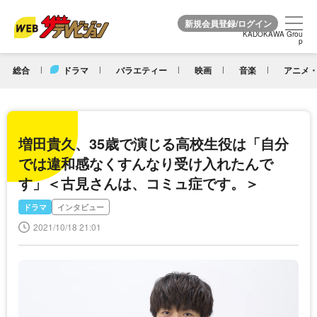
KADOKAWA Grou
KADOKAWA Grou
p
p
総合
ドラマ
バラエティー
映画
音楽
アニメ・
増田貴久、35歳で演じる高校生役は「自分
では違和感なくすんなり受け入れたんで
す」＜古見さんは、コミュ症です。＞
ドラマ
インタビュー
2021/10/18 21:01