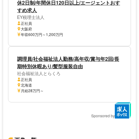
休2日制/年間休日120日以上/エージェントおす
すめ求人
EY税理士法人
正社員
大阪府
年収600万円～1,200万円
調理員/社会福祉法人勤務/高年収/賞与年2回/長
期特別休暇あり/髪型服装自由
社会福祉法人とらくろ
正社員
北海道
月給28万円～
Sponsored by