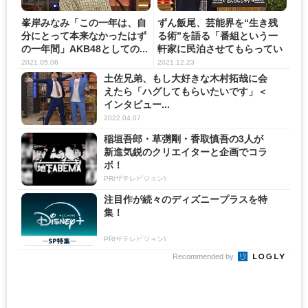
峯岸みなみ「この一年は、自
ずん飯尾、芸能界を“生き残
分にとって本来なかったはず
る術”を語る「番組という一
の一年間」AKB48としての...
軒家に民泊させてもらってい
る...
2021.05.06
2021.12.23
土佐兄弟、もし大好きな木村拓哉に会
えたら「ハグしてもらいたいです」＜
インタビュー...
2022.04.07
稲垣吾郎・草彅剛・香取慎吾の3人が
新進気鋭のクリエイターと企画でコラ
ボ！
PR(ザテレビジョン)
注目作が続々のディズニープラスを特
集！
PR(ザテレビジョン)
Recommended by