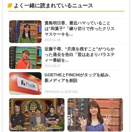
よく一緒に読まれているニュース
貴島明日香、最近ハマっていること
は“和菓子”「練り切りで作ったクリス
マスケーキを...
2022.01.06
近藤千尋、“爪痕を残すこと”がつらか
った過去を告白「昔はあまりバラエテ
ィー番組を...
2021.05.27
GOETHEとFINCHIがタッグを組み、
新メディアを創設
PR(FINCHI on GOETHE)