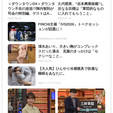
＜ダウンタウンDX＞ダウンタ
久代萌美、“吉本興業移籍”し
ウン不在の放送!?陣内智則が
次なる目標は「軍団的なもの
司会の特別編、ゲストはA...
に入れてもらうこと」
2020.06.18
2022.07.14
FINCHI主催「IVS2026」トークセッシ
ョンが話題に！
PR(FINCHI on GOETHE)
清水あいり、大きい胸がコンプレック
スだった過去 克服のきっかけは「セ
クシーなこと...
2021.11.25
【大人気】ひんやり冷感寝具で快適な
睡眠をあなたに。
PR(アイリスプラザ)