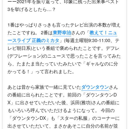
ーー2021年を振り返って、印象に残った出来事ベスト
3を挙げるとしたら…？
1番はやっぱりさっきも言ったテレビ出演の本数が増え
たことですね。 2番は
東野幸治
さんの「
教えて！ニュ
ースライブ 正義のミカタ
」(毎週土曜朝9:30-11:00、テ
レビ朝日系)という番組で褒められたことです。デフレ
(デフレーション)のニュースで思ったことを言ってみた
ら、たまたま当たっていたみたいで「ギャルなのに分
かってる！」って言われました。
あとは昔から家族で一緒に見ていた
ダウンタウン
さん
の番組に出られたことです。前回の「
ダウンタウンD
X
」に出させていただいた後、浜田(雅功)さんの番組に
もいろいろ呼んでいただけるようになって。 今回の
「
ダウンタウンDX
」も「スターの私服」のコーナーに
出させていただいて、まさかあそこに自分の名前が並