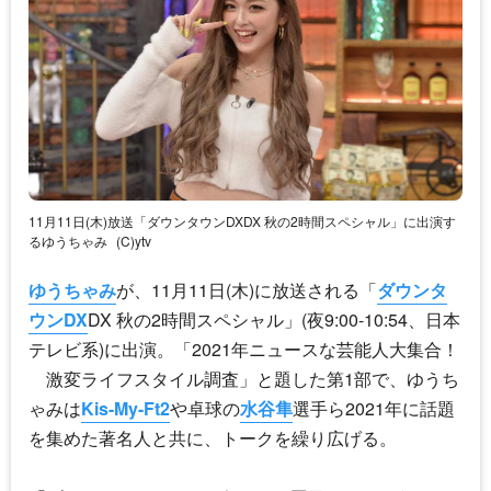
11月11日(木)放送「ダウンタウンDXDX 秋の2時間スペシャル」に出演す
るゆうちゃみ
(C)ytv
ゆうちゃみ
が、11月11日(木)に放送される「
ダウンタ
ウンDX
DX 秋の2時間スペシャル」(夜9:00-10:54、日本
テレビ系)に出演。「2021年ニュースな芸能人大集合！
激変ライフスタイル調査」と題した第1部で、
ゆうち
ゃみ
は
Kis-My-Ft2
や卓球の
水谷隼
選手ら2021年に話題
を集めた著名人と共に、トークを繰り広げる。