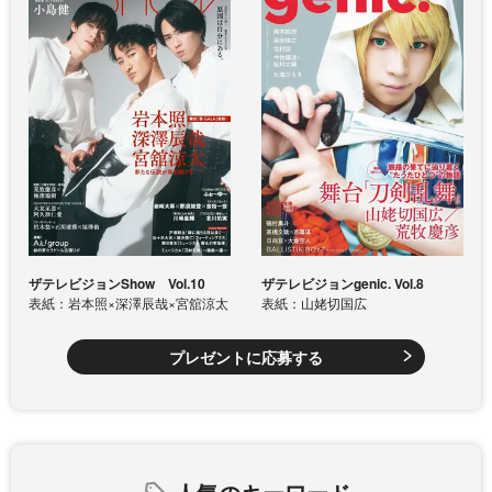
ザテレビジョンShow Vol.10
ザテレビジョンgenic. Vol.8
表紙：岩本照×深澤辰哉×宮舘涼太
表紙：山姥切国広
プレゼントに応募する