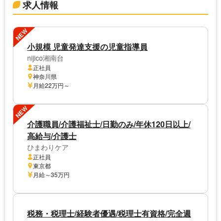
求人情報
NEW
小規模 児童発達支援の児童指導員
nijico湘南台
正社員
神奈川県
月給22万円～
NEW
介護職員/介護福祉士/日勤のみ/年休120日以上/
高給与/介護士
ひまわりケア
正社員
東京都
月給～35万円
税務・税理士/経験者優遇/税理士有資格/完全週