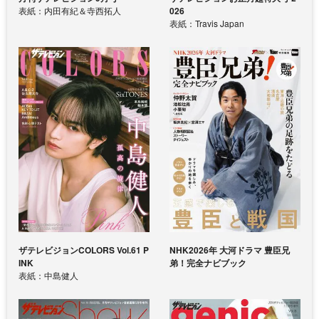
表紙：内田有紀＆寺西拓人
026
表紙：Travis Japan
ザテレビジョンCOLORS Vol.61 P
NHK2026年 大河ドラマ 豊臣兄
INK
弟！完全ナビブック
表紙：中島健人