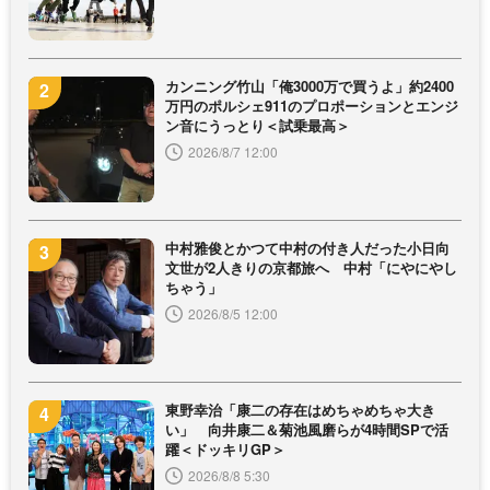
カンニング竹山「俺3000万で買うよ」約2400
万円のポルシェ911のプロポーションとエンジ
ン音にうっとり＜試乗最高＞
2026/8/7 12:00
中村雅俊とかつて中村の付き人だった小日向
文世が2人きりの京都旅へ 中村「にやにやし
ちゃう」
2026/8/5 12:00
東野幸治「康二の存在はめちゃめちゃ大き
い」 向井康二＆菊池風磨らが4時間SPで活
躍＜ドッキリGP＞
2026/8/8 5:30