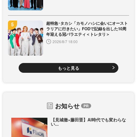
超特急･タカシ「カモノハシに会いにオースト
ラリアに行きたい」FODで記録を出した10周
年迎える冠バラエティ＜トレタリ＞
2026/8/7 18:00
もっと見る
お知らせ
【見城徹×藤田晋】AI時代でも変わらな
い...