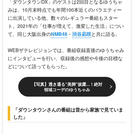
「
ダウンタウンDX
」のゲストは2回目となる
ゆうちゃ
み
は、10月末時点でも年間100本近くのバラエティー
に出演している他、数々のレギュラー番組もスター
ト。2021年の「仕事が増えて、激変した生活」につい
て、同じ大阪出身の
NMB48
・
渋谷凪咲
と共に語る。
WEBザテレビジョンでは、番組収録直後の
ゆうちゃみ
にインタビューを行い、収録後の感想や今後の目標な
どについて語ってもらった。
【写真】透き通る“美脚”披露...！絶対
領域コーデのゆうちゃみ
「ダウンタウンさんの番組は昔から家族で見ていま
した」