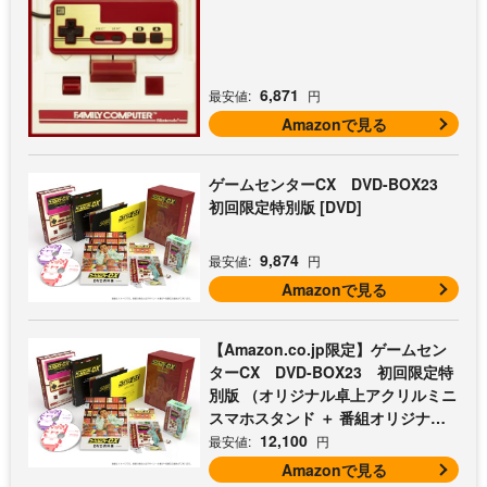
6,871
最安値:
円
Amazonで見る
ゲームセンターCX DVD-BOX23
初回限定特別版 [DVD]
9,874
最安値:
円
Amazonで見る
【Amazon.co.jp限定】ゲームセン
ターCX DVD-BOX23 初回限定特
別版 （オリジナル卓上アクリルミニ
スマホスタンド ＋ 番組オリジナル
マイクロファイバークロス（オレン
12,100
最安値:
円
ジ） 付） [DVD]
Amazonで見る