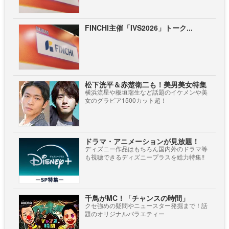
FINCHI主催「IVS2026」トーク...
松下洸平＆赤楚衛二も！美男美女特集
横浜流星や板垣瑞生など話題のイケメンや美
女のグラビア1500カット超！
ドラマ・アニメーションが見放題！
ディズニー作品はもちろん国内外のドラマ等
も視聴できるディズニープラスを総力特集!!
千鳥がMC！「チャンスの時間」
クセ強めの疑問やニュースター発掘まで！話
題のオリジナルバラエティー