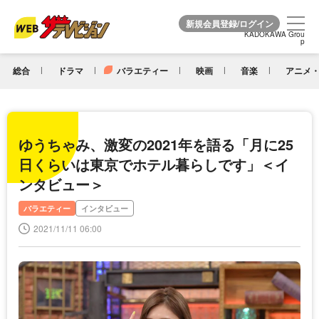
KADOKAWA Grou
KADOKAWA Grou
p
p
総合
ドラマ
バラエティー
映画
音楽
アニメ・
ゆうちゃみ、激変の2021年を語る「月に25
日くらいは東京でホテル暮らしです」＜イ
ンタビュー＞
バラエティー
インタビュー
2021/11/11 06:00