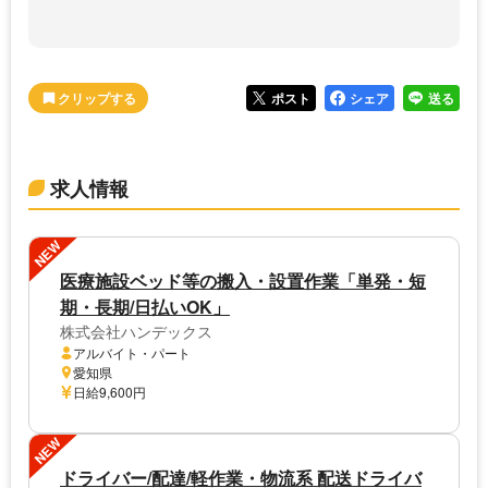
ポスト
シェア
送る
求人情報
NEW
医療施設ベッド等の搬入・設置作業「単発・短
期・長期/日払いOK」
株式会社ハンデックス
アルバイト・パート
愛知県
日給9,600円
NEW
ドライバー/配達/軽作業・物流系 配送ドライバ