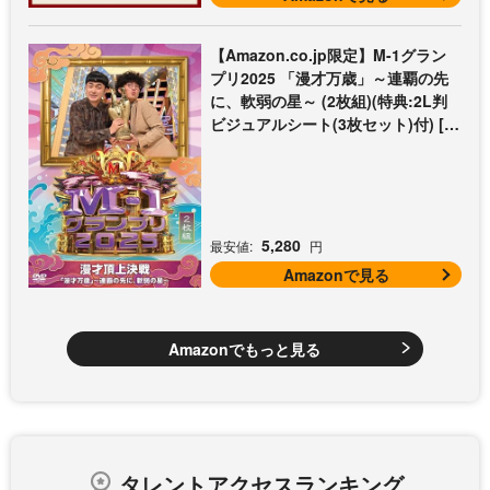
【Amazon.co.jp限定】M-1グラン
プリ2025 「漫才万歳」～連覇の先
に、軟弱の星～ (2枚組)(特典:2L判
ビジュアルシート(3枚セット)付) [D
VD]
5,280
最安値:
円
Amazonで見る
Amazonでもっと見る
タレントアクセスランキング