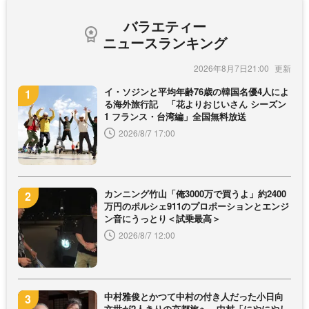
バラエティー
ニュースランキング
2026年8月7日21:00
イ・ソジンと平均年齢76歳の韓国名優4人によ
る海外旅行記 「花よりおじいさん シーズン
1 フランス・台湾編」全国無料放送
2026/8/7 17:00
カンニング竹山「俺3000万で買うよ」約2400
万円のポルシェ911のプロポーションとエンジ
ン音にうっとり＜試乗最高＞
2026/8/7 12:00
中村雅俊とかつて中村の付き人だった小日向
文世が2人きりの京都旅へ 中村「にやにやし