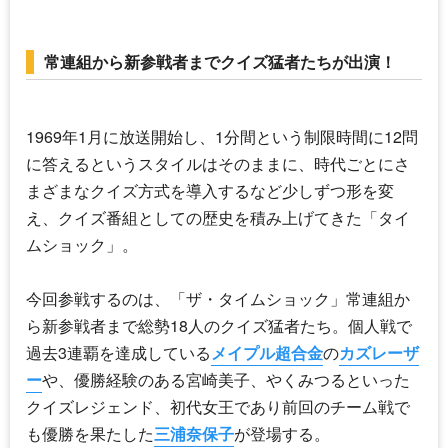
常連組から新参戦者までクイズ猛者たちが出演！
1969年1月に放送開始し、1分間という制限時間に12問
に答えるというスタイルはそのままに、時代ごとにさ
まざまなクイズ方式を導入するなど少しずつ形を変
え、クイズ番組としての歴史を積み上げてきた「タイ
ムショック」。
今回参戦するのは、「ザ・タイムショック」常連組か
ら新参戦者まで総勢18人のクイズ猛者たち。個人戦で
過去3連覇を達成している
メイプル超合金
の
カズレーザ
ー
や、優勝経験のある
宮崎美子
、
やくみつる
といった
クイズレジェンド、初代女王であり前回のチーム戦で
も優勝を果たした
三浦奈保子
が登場する。