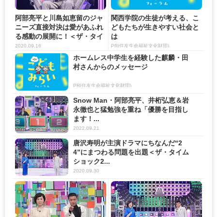
阿部亮平と川島如恵留のジャ
関西学院の生徒が考える、こ
ニーズ直接対決は愛があふれ
どもたちが生きやすい社会と
る感動の展開に！＜ザ・タイ
は
ム...
2020.09.16
PR(住友生命福祉文化財団)
ホームレス中学生を経験した麒麟・田
村さんからのメッセージ
PR(住友生命福祉文化財団)
Snow Man・阿部亮平、井桁弘恵＆岩
永徹也と猛勉強を重ね「優勝を目指し
ます！...
2022.09.21
唐沢寿明が主演ドラマにちなんだ“2
4”にまつわる問題を出題＜ザ・タイム
ショック2...
2020.09.30