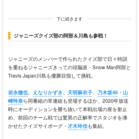
下に続きます
ジャニーズクイズ部の阿部＆川島も参戦！
ジャニーズのメンバーで作られたクイズ部で日々特訓
を重ねるジャニーズきっての頭脳派・
Snow Man
阿部と
Travis Japan
川島も優勝目指して挑戦。
岩永徹也
、
えなりかずき
、
天明麻衣子
、
乃木坂46
・
山
崎怜奈
ら同番組の常連組も登場するほか、2020年放送
時にオーディションを勝ち抜いて本戦出場の座を射止
め、前回のチーム戦では驚異の正解率でスタジオを沸
かせたクイズサイボーグ・
才木玲佳
も集結。