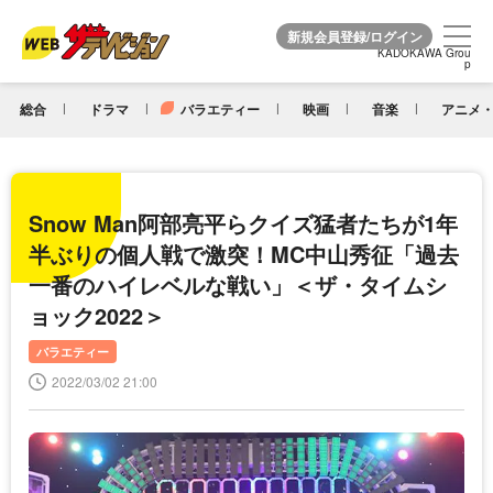
KADOKAWA Grou
KADOKAWA Grou
p
p
総合
ドラマ
バラエティー
映画
音楽
アニメ・
Snow Man阿部亮平らクイズ猛者たちが1年
半ぶりの個人戦で激突！MC中山秀征「過去
一番のハイレベルな戦い」＜ザ・タイムシ
ョック2022＞
バラエティー
2022/03/02 21:00