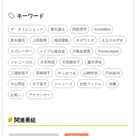
キーワード
ザ・タイムショック
青木源太
阿部亮平
SnowMan
岩永徹也
上田彩瑛
植田紫帆
オダウエダ
えなりかずき
カズレーザー
メイプル超合金
川島如恵留
TravisJapan
ジャニーズJr.
才木玲佳
天明麻衣子
藤本淳史
三浦奈保子
宮崎美子
やくみつる
山崎怜奈
乃木坂46
中山秀征
大下容子
ジャニーズ
女性アイドル
俳優
お笑い
アナウンサー
関連番組