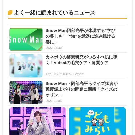
よく一緒に読まれているニュース
Snow Man阿部亮平が体現する“学び
の美しさ” “知”を武器に進み続ける
姿に...
2022.03.30
カネボウの酵素研究がつるすべ肌に導
く！suisaiの毛穴ケア・角質ケア
PR(カネボウ化粧品｜VOCE)
Snow Man・阿部亮平らクイズ猛者が
難度爆上がりの問題に困惑「クイズの
オリン...
2021.08.04