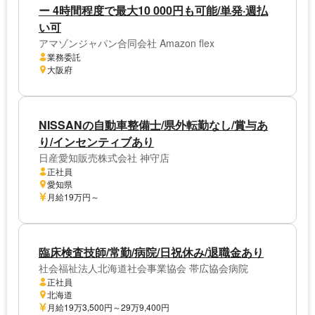
ー 4時間程度で最大10 000円も可能/単発·週払
い可
アマゾンジャパン合同会社 Amazon flex
業務委託
大阪府
NISSANの自動車整備士/県外転勤なし/賞与あ
り/インセンティブあり
日産愛知販売株式会社 神守店
正社員
愛知県
月給19万円～
臨床検査技師/常勤/病院/日祝休み/退職金あり
社会福祉法人北海道社会事業協会 帯広協会病院
正社員
北海道
月給19万3,500円～29万9,400円