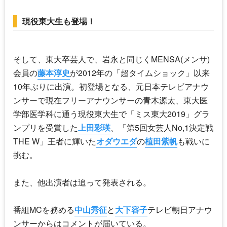
現役東大生も登場！
そして、東大卒芸人で、岩永と同じくMENSA(メンサ)
会員の
藤本淳史
が2012年の「超タイムショック」以来
10年ぶりに出演。初登場となる、元日本テレビアナウ
ンサーで現在フリーアナウンサーの青木源太、東大医
学部医学科に通う現役東大生で「ミス東大2019」グラ
ンプリを受賞した
上田彩瑛
、「第5回女芸人No,1決定戦
THE W」王者に輝いた
オダウエダ
の
植田紫帆
も戦いに
挑む。
また、他出演者は追って発表される。
番組MCを務める
中山秀征
と
大下容子
テレビ朝日アナウ
ンサーからはコメントが届いている。