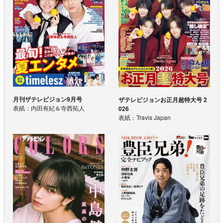
月刊ザテレビジョン9月号
ザテレビジョンお正月超特大号 2
表紙：内田有紀＆寺西拓人
026
表紙：Travis Japan