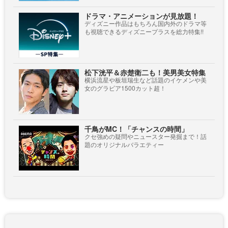
ドラマ・アニメーションが見放題！
ディズニー作品はもちろん国内外のドラマ等
も視聴できるディズニープラスを総力特集!!
松下洸平＆赤楚衛二も！美男美女特集
横浜流星や板垣瑞生など話題のイケメンや美
女のグラビア1500カット超！
千鳥がMC！「チャンスの時間」
クセ強めの疑問やニュースター発掘まで！話
題のオリジナルバラエティー