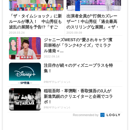
「ザ・タイムショック」に新
出演者全員が“打倒カズレー
ルールが導入！ 中山秀征も
ザー”！中山秀征「過去最高
波乱の展開を予告!?「すご
のスリリングな展開」＜ザ・
い...
タ...
2018.03.24
2020.09.09
ジャニーズWESTの“愛されキャラ”濱
田崇裕が「ランク4クイズ」でミラク
ル連発＜...
2022.09.14
注目作が続々のディズニープラスを特
集！
PR(ザテレビジョン)
稲垣吾郎・草彅剛・香取慎吾の3人が
新進気鋭のクリエイターと企画でコラ
ボ！
PR(ザテレビジョン)
Recommended by