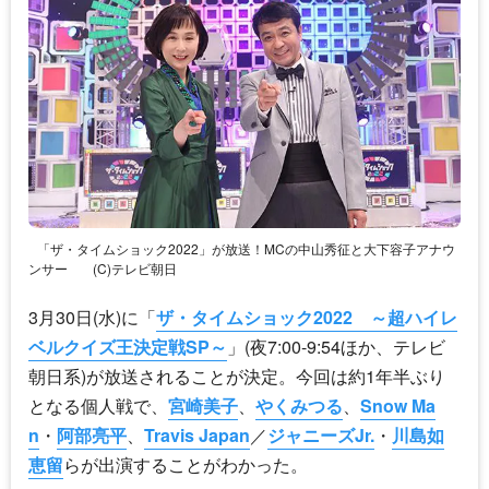
「ザ・タイムショック2022」が放送！MCの中山秀征と大下容子アナウ
ンサー
(C)テレビ朝日
3月30日(水)に「
ザ・タイムショック2022 ～超ハイレ
ベルクイズ王決定戦SP～
」(夜7:00-9:54ほか、テレビ
朝日系)が放送されることが決定。今回は約1年半ぶり
となる個人戦で、
宮崎美子
、
やくみつる
、
Snow Ma
n
・
阿部亮平
、
Travis Japan
／
ジャニーズJr.
・
川島如
恵留
らが出演することがわかった。