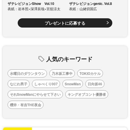
ザテレビジョンShow Vol.10
ザテレビジョンgenic. Vol.8
表紙：岩本照×深澤辰哉×宮舘涼太
表紙：山姥切国広
プレゼントに応募する
人気のキーワード
水曜日のダウンタウン
乃木坂工事中
TOKIOカケル
なにわ男子
しゃべくり007
SnowMan
日向坂46
それSnowManにやらせて下さい
キングオブコント優勝者
櫻井・有吉THE夜会