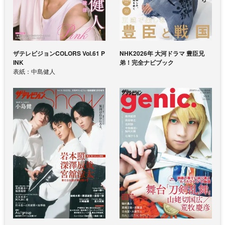
ザテレビジョンCOLORS Vol.61 P
NHK2026年 大河ドラマ 豊臣兄
INK
弟！完全ナビブック
表紙：中島健人