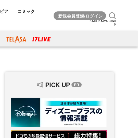
ビア
コミック
KADOKAWA Grou
p
PICK UP