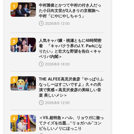
中村雅俊とかつて中村の付き人だっ
た小日向文世が2人きりの京都旅へ
中村「にやにやしちゃう」
2026/8/5 12:00
人気キャバ嬢・桃瀬ともに48時間密
着 「キャバクラ界のJ.Y. Parkにな
りたい」と壮大な野望を告白＜キャ
ベリバ内閣＞
2026/8/6 18:00
THE ALFEE高見沢俊彦「やっぱりふ
なっしーはすごいですよ」久々の共
演で実感＜高見沢俊彦の美味しい音
楽 美しいメシ＞
2026/8/6 12:00
＜VS.超特急＞ハル、リョウガに倣っ
てクイズを出題…“リョガハル”コン
ビらしいノリにほっこり