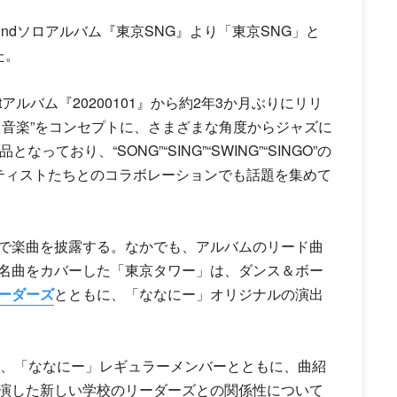
ndソロアルバム『東京SNG』より「東京SNG」と
た。
tアルバム『20200101』から約2年3か月ぶりにリリ
う音楽”をコンセプトに、さまざまな角度からジャズに
おり、“SONG”“SING”“SWING”“SINGO”の
ティストたちとのコラボレーションでも話題を集めて
で楽曲を披露する。なかでも、アルバムのリード曲
名曲をカバーした「東京タワー」は、ダンス＆ボー
ーダーズ
とともに、「ななにー」オリジナルの演出
し、「ななにー」レギュラーメンバーとともに、曲紹
演した
新しい学校のリーダーズ
との関係性について