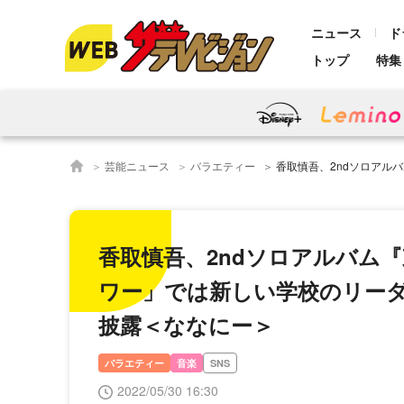
ニュース
ド
トップ
特集
芸能ニュース
バラエティー
香取慎吾、2ndソロアルバム『東京SNG』より2曲公
香取慎吾、2ndソロアルバム『
ワー」では新しい学校のリー
披露＜ななにー＞
バラエティー
音楽
SNS
2022/05/30 16:30