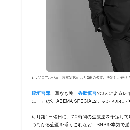
2ndソロアルバム『東京SNG』より2曲の披露が決定した香取
稲垣吾郎
、草なぎ剛、
香取慎吾
の3人によるレ
にー」)が、ABEMA SPECIAL2チャンネルに
毎月第1日曜日に、7.2時間の生放送を予定して
つながる企画を盛りこむなど、SNSを本気で遊