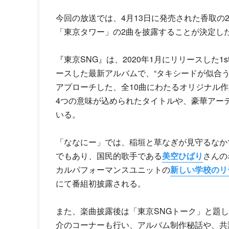
今回の放送では、4月13日に発売された香取の2
「東京タワー」の2曲を披露することが決定し
『東京SNG』は、2020年1月にリリースした1s
ースした最新アルバムで、“タキシードが似合
アプローチした、全10曲にわたるオリジナル作品となって
4つの意味が込められたタイトルや、豪華アー
いる。
「ななにー」では、稲垣と草なぎが見守るなか
でもあり、国民的歌手である
美空ひばり
さんの
カルパフォーマンスユニットの
新しい学校のリ
にて番組初披露される。
また、楽曲披露後は「東京SNGトーク」と題
介のコーナーも行い、アルバム制作秘話や、共