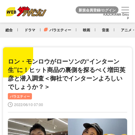
KADOKAWA Grou
KADOKAWA Grou
p
p
総合
ドラマ
バラエティー
映画
音楽
アニメ・
ロン・モンロウがローソンの“インターン
生”に！ヒット商品の裏側を探るべく増田英
彦と潜入調査＜御社でインターンよろしい
でしょうか？＞
バラエティー
2022/06/10 07:00