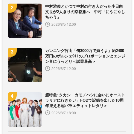
中村雅俊とかつて中村の付き人だった小日向
文世が2人きりの京都旅へ 中村「にやにやし
ちゃう」
2026/8/5 12:00
カンニング竹山「俺3000万で買うよ」約2400
万円のポルシェ911のプロポーションとエンジ
ン音にうっとり＜試乗最高＞
2026/8/7 12:00
超特急･タカシ「カモノハシに会いにオースト
ラリアに行きたい」FODで記録を出した10周
年迎える冠バラエティ＜トレタリ＞
2026/8/7 18:00