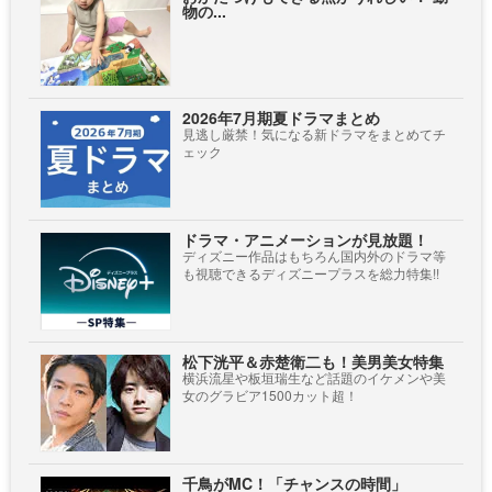
物の...
2026年7月期夏ドラマまとめ
見逃し厳禁！気になる新ドラマをまとめてチ
ェック
ドラマ・アニメーションが見放題！
ディズニー作品はもちろん国内外のドラマ等
も視聴できるディズニープラスを総力特集!!
松下洸平＆赤楚衛二も！美男美女特集
横浜流星や板垣瑞生など話題のイケメンや美
女のグラビア1500カット超！
千鳥がMC！「チャンスの時間」