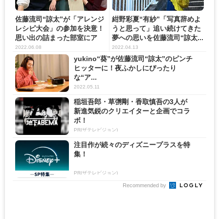
佐藤流司“諒太”が「アレンジ
紺野彩夏“有紗”「写真辞めよ
レシピ大会」の参加を決意！
うと思って」追い続けてきた
思い出の詰まった部室にア
夢への思いを佐藤流司“諒太...
レ...
2022.06.08
2022.04.13
yukino“葵”が佐藤流司“諒太”のピンチ
ヒッターに！夜ふかしにぴったり
な“ア...
2022.05.11
稲垣吾郎・草彅剛・香取慎吾の3人が
新進気鋭のクリエイターと企画でコラ
ボ！
PR(ザテレビジョン)
注目作が続々のディズニープラスを特
集！
PR(ザテレビジョン)
Recommended by