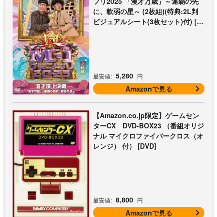
プリ2025 「漫才万歳」～連覇の先
に、軟弱の星～ (2枚組)(特典:2L判
ビジュアルシート(3枚セット)付) [D
VD]
5,280
最安値:
円
Amazonで見る
【Amazon.co.jp限定】ゲームセン
ターCX DVD-BOX23 （番組オリジ
ナル マイクロファイバークロス（オ
レンジ） 付） [DVD]
8,800
最安値:
円
Amazonで見る