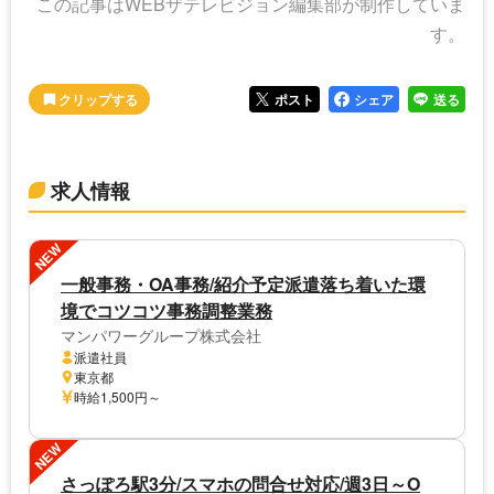
この記事はWEBザテレビジョン編集部が制作していま
す。
ポスト
シェア
送る
求人情報
NEW
一般事務・OA事務/紹介予定派遣落ち着いた環
境でコツコツ事務調整業務
マンパワーグループ株式会社
派遣社員
東京都
時給1,500円～
NEW
さっぽろ駅3分/スマホの問合せ対応/週3日～O