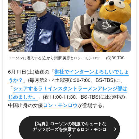
ローソンに潜入する(左から)増田英彦とロン・モンロウ
(C)BS-TBS
6月11日(土)放送の「
御社でインターンよろしいでしょ
うか？
」(毎月第2・4土曜夜6:30-7:00、BS-TBS)に、
「
シェアするラ！インスタントラーメンアレンジ部は
じめました。
」(夜11:00-11:30、BS-TBS)に出演中の、
中国出身の女優
ロン・モンロウ
が登場する。
【写真】ローソンの制服でキュートな
ガッツポーズを披露するロン・モンロ
ウ