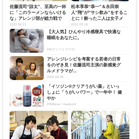
佐藤流司“諒太”、至高の一杯
松本享恭“恭一”＆永田崇
に「このラーメンならいける
人“翔”が“サシ飲み”をするこ
な」アレンジ部が総力戦で
とに！酔った二人は女子メ
大...
ン...
2022.06.22
2022.05.18
【大人気】ひんやり冷感寝具で快適な
睡眠をあなたに。
PR(アイリスプラザ)
アレンジレシピを考案する若者の日常
をのぞき見！佐藤流司主演の新感覚グ
ルメドラマが...
2022.04.06
「イソジン®クリアうがい薬」といっ
しょに「うがいパワー」で一年中！ 健
やか
PR(iNova｜Hugkum)