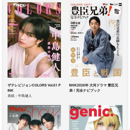
ザテレビジョンCOLORS Vol.61 P
NHK2026年 大河ドラマ 豊臣兄
INK
弟！完全ナビブック
表紙：中島健人