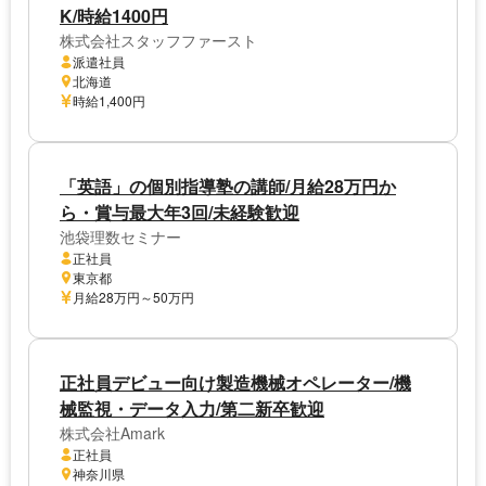
K/時給1400円
株式会社スタッフファースト
派遣社員
北海道
時給1,400円
「英語」の個別指導塾の講師/月給28万円か
ら・賞与最大年3回/未経験歓迎
池袋理数セミナー
正社員
東京都
月給28万円～50万円
正社員デビュー向け製造機械オペレーター/機
械監視・データ入力/第二新卒歓迎
株式会社Amark
正社員
神奈川県