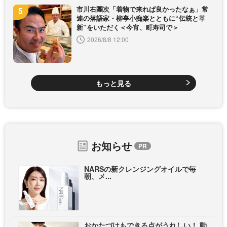
市川右團次「着物で来れば良かったなぁ」常
連の落語家・柳亭小痴楽とともに“伝統と革
新”をいただく＜今宵、町寿司で＞
2026/8/8 12:00
もっと見る
お知らせ
NARSの新クレンジングオイルで毎
朝、メ...
おかたづけもできる点がうれしい！ 動