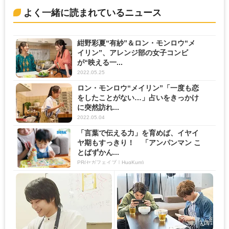
よく一緒に読まれているニュース
紺野彩夏“有紗”＆ロン・モンロウ“メ
イリン”、アレンジ部の女子コンビ
が“映える一...
2022.05.25
ロン・モンロウ“メイリン”「一度も恋
をしたことがない…」占いをきっかけ
に突然訪れ...
2022.05.04
「言葉で伝える力」を育めば、イヤイ
ヤ期もすっきり！ 「アンパンマン こ
とばずかん...
PR(セガフェイブ｜HugKum)