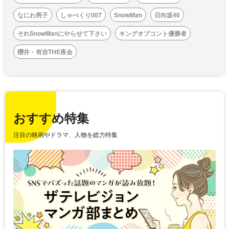
なにわ男子
しゃべくり007
SnowMan
日向坂46
それSnowManにやらせて下さい
キングオブコント優勝者
櫻井・有吉THE夜会
おすすめ特集
注目の映画やドラマ、人物を総力特集