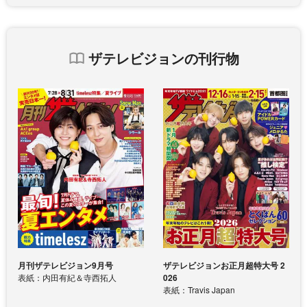
ザテレビジョンの刊行物
月刊ザテレビジョン9月号
ザテレビジョンお正月超特大号 2
表紙：内田有紀＆寺西拓人
026
表紙：Travis Japan