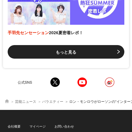
手羽先センセーション
2026夏密着レポ！
もっと見る
公式SNS
芸能ニュース
バラエティー
ロン・モンロウがローソンの“インターン生”に！ヒット商品の裏側を探るべく増田英彦と潜入調査＜御社でイ
会社概要
マイページ
お問い合わせ