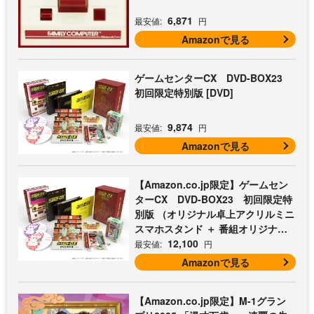
6,871
最安値:
円
Amazonで見る
ゲームセンターCX DVD-BOX23
初回限定特別版 [DVD]
9,874
最安値:
円
Amazonで見る
【Amazon.co.jp限定】ゲームセン
ターCX DVD-BOX23 初回限定特
別版 （オリジナル卓上アクリルミニ
スマホスタンド ＋ 番組オリジナル
マイクロファイバークロス（オレン
12,100
最安値:
円
ジ） 付） [DVD]
Amazonで見る
【Amazon.co.jp限定】M-1グラン