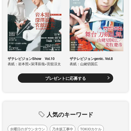
ザテレビジョンShow Vol.10
ザテレビジョンgenic. Vol.8
表紙：岩本照×深澤辰哉×宮舘涼太
表紙：山姥切国広
プレゼントに応募する
人気のキーワード
水曜日のダウンタウン
乃木坂工事中
TOKIOカケル