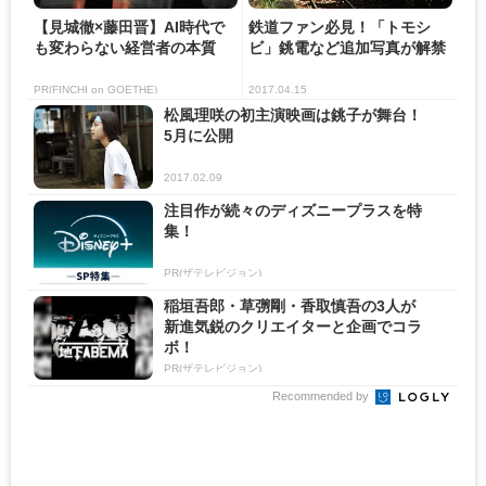
【見城徹×藤田晋】AI時代で
鉄道ファン必見！「トモシ
も変わらない経営者の本質
ビ」銚電など追加写真が解禁
PR(FINCHI on GOETHE)
2017.04.15
松風理咲の初主演映画は銚子が舞台！
5月に公開
2017.02.09
注目作が続々のディズニープラスを特
集！
PR(ザテレビジョン)
稲垣吾郎・草彅剛・香取慎吾の3人が
新進気鋭のクリエイターと企画でコラ
ボ！
PR(ザテレビジョン)
Recommended by