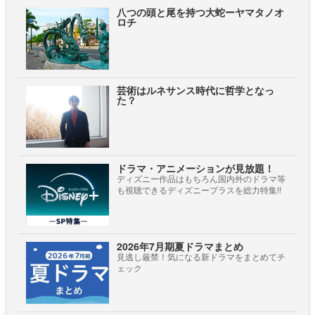
八つの頭と尾を持つ大蛇ーヤマタノオ
ロチ
芸術はルネサンス時代に哲学となっ
た？
ドラマ・アニメーションが見放題！
ディズニー作品はもちろん国内外のドラマ等
も視聴できるディズニープラスを総力特集!!
2026年7月期夏ドラマまとめ
見逃し厳禁！気になる新ドラマをまとめてチ
ェック