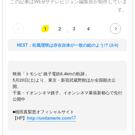
この記事はWEBザテレビジョン編集部が制作していま
す。
1
2
3
4
NEXT：松風理咲は存在自体が一枚の絵のよう!? (2/4)
映画「トモシビ 銚子電鉄6.4kmの軌跡」
5月20日(土)より、東京・新宿武蔵野館ほか全国順次公
開。
千葉・イオンシネマ銚子、イオンシネマ幕張新都心で先行
公開中
■植田真梨恵オフィシャルサイト
【HP】
http://uedamarie.com/