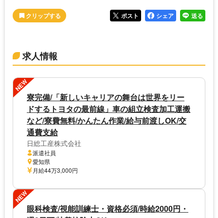
ポスト
シェア
送る
求人情報
NEW
寮完備/「新しいキャリアの舞台は世界をリー
ドするトヨタの最前線」車の組立検査加工運搬
など/寮費無料/かんたん作業/給与前渡しOK/交
通費支給
日総工産株式会社
派遣社員
愛知県
月給44万3,000円
NEW
眼科検査/視能訓練士・資格必須/時給2000円・