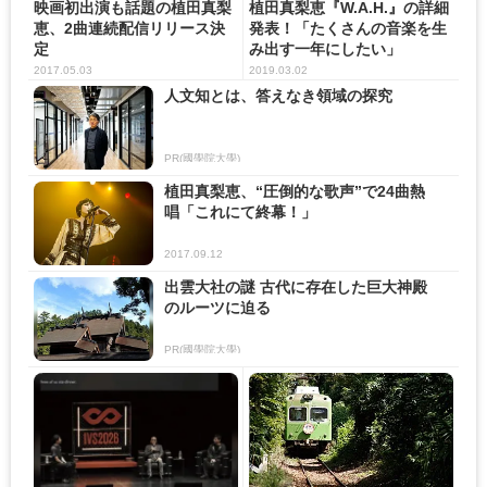
映画初出演も話題の植田真梨
植田真梨恵『W.A.H.』の詳細
恵、2曲連続配信リリース決
発表！「たくさんの音楽を生
定
み出す一年にしたい」
2017.05.03
2019.03.02
人文知とは、答えなき領域の探究
PR(國學院大學)
植田真梨恵、“圧倒的な歌声”で24曲熱
唱「これにて終幕！」
2017.09.12
出雲大社の謎 古代に存在した巨大神殿
のルーツに迫る
PR(國學院大學)