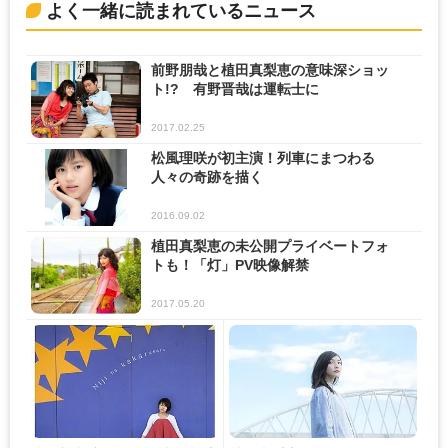
よく一緒に読まれているニュース
前野朋哉と植田真梨恵の意味深ショッ
ト!? 有野晋哉は運転士に
2017.02.25
松風理咲が初主演！列車にまつわる
人々の奇跡を描く
2016.09.02
植田真梨恵の未公開プライベートフォ
トも！「灯」PV映像解禁
2017.05.20