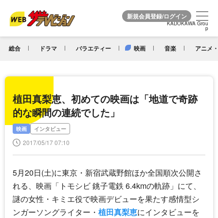
KADOKAWA Grou
KADOKAWA Grou
p
p
総合
ドラマ
バラエティー
映画
音楽
アニメ・
植田真梨恵、初めての映画は「地道で奇跡
的な瞬間の連続でした」
映画
インタビュー
2017/05/17 07:10
5月20日(土)に東京・新宿武蔵野館ほか全国順次公開さ
れる、映画「トモシビ 銚子電鉄 6.4kmの軌跡」にて、
謎の女性・キミエ役で映画デビューを果たす感情型シ
ンガーソングライター・
植田真梨恵
にインタビューを