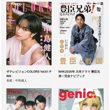
ザテレビジョンCOLORS Vol.61 P
NHK2026年 大河ドラマ 豊臣兄
INK
弟！完全ナビブック
表紙：中島健人