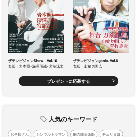
ザテレビジョンShow Vol.10
ザテレビジョンgenic. Vol.8
表紙：岩本照×深澤辰哉×宮舘涼太
表紙：山姥切国広
プレゼントに応募する
人気のキーワード
おそ松さん
シンウルトラマン
鋼の錬金術師
チェリまほ