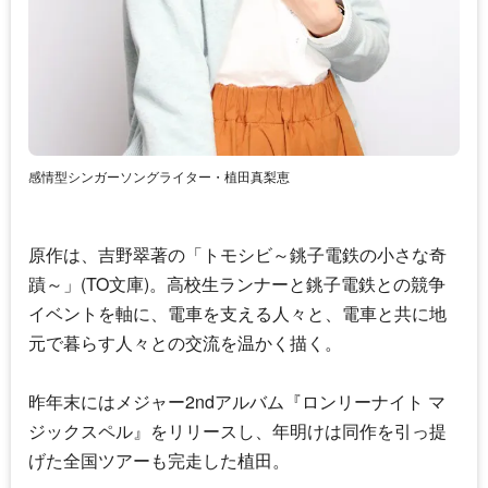
感情型シンガーソングライター・植田真梨恵
原作は、吉野翠著の「トモシビ～銚子電鉄の小さな奇
蹟～」(TO文庫)。高校生ランナーと銚子電鉄との競争
イベントを軸に、電車を支える人々と、電車と共に地
元で暮らす人々との交流を温かく描く。
昨年末にはメジャー2ndアルバム『ロンリーナイト マ
ジックスペル』をリリースし、年明けは同作を引っ提
げた全国ツアーも完走した植田。