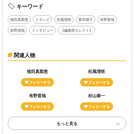
キーワード
植田真梨恵
トモシビ
松風理咲
富田靖子
有野晋哉
前野朋哉
インタビュー
【編集部セレクト】
関連人物
植田真梨恵
松風理咲
有野晋哉
杉山泰一