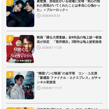
倉悠貴、西垣匠がいる現場に安堵「気心の知
れた西垣がいてくれたことは本当に心強かっ
た」＜ブルーロック＞
2026/8/8 8:30
映画「踊る大捜査線」全9作品の地上波一挙放
送が決定 「室井慎次」2部作は地上波初放送
2026/8/7 17:26
“韓国ゾンビ映画”の金字塔 コン・ユ主演
「新感染 ファイナル・エクスプレス」がチャ
ンネル初放送
2026/8/7 11:17