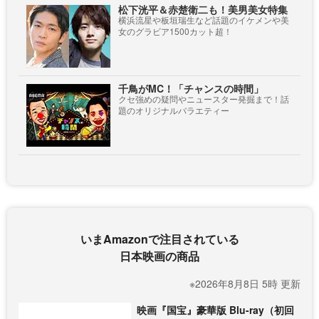
松下洸平＆赤楚衛二も！美男美女特集
横浜流星や板垣瑞生など話題のイケメンや美
女のグラビア1500カット超！
千鳥がMC！「チャンスの時間」
クセ強めの疑問やニュースター発掘まで！話
題のオリジナルバラエティー
いまAmazonで注目されている
日本映画の商品
※2026年8月8日 5時 更新
映画『国宝』豪華版 Blu-ray（初回