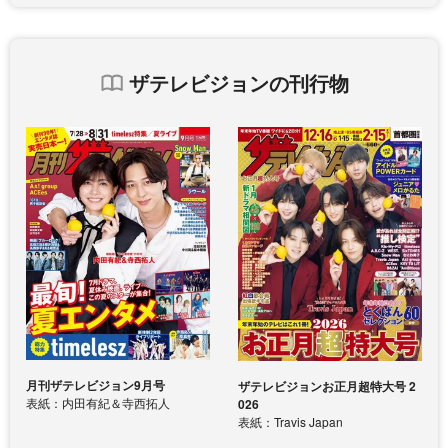
ザテレビジョンの刊行物
月刊ザテレビジョン9月号
ザテレビジョンお正月超特大号 2
表紙：内田有紀＆寺西拓人
026
表紙：Travis Japan