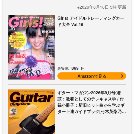
※2026年8月10日 5時 更新
Girls! アイドルトレーディングカー
ド大全 Vol.16
869
最安値:
円
Amazonで見る
ギター・マガジン2026年9月号(巻
頭：教養としてのテレキャス学 / 付
録小冊子：新旧ヒット曲から学ぶギ
ター上達ガイドブック[弓木英梨乃の
放課後エレキ部 最終回])