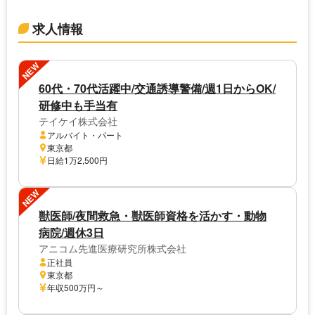
求人情報
NEW
60代・70代活躍中/交通誘導警備/週1日からOK/
研修中も手当有
テイケイ株式会社
アルバイト・パート
東京都
日給1万2,500円
NEW
獣医師/夜間救急・獣医師資格を活かす・動物
病院/週休3日
アニコム先進医療研究所株式会社
正社員
東京都
年収500万円～