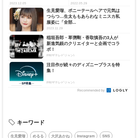
過...
2023.12.05
2022.05.29
生見愛瑠、ポニーテールヘアで元気は
つらつ…生太ももあらわなミニスカ私
服姿に「全部...
2023.11.29
稲垣吾郎・草彅剛・香取慎吾の3人が
新進気鋭のクリエイターと企画でコラ
ボ！
PR(ザテレビジョン)
注目作が続々のディズニープラスを特
集！
PR(ザテレビジョン)
Recommended by
キーワード
生見愛瑠
めるる
大沢あかね
Instagram
SNS