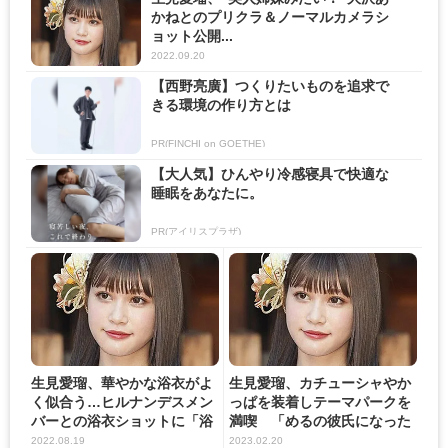
かねとのプリクラ＆ノーマルカメラシ
ョット公開...
2022.09.20
【西野亮廣】つくりたいものを追求で
きる環境の作り方とは
PR(FINCHI on GOETHE)
【大人気】ひんやり冷感寝具で快適な
睡眠をあなたに。
PR(アイリスプラザ)
生見愛瑠、華やかな浴衣がよ
生見愛瑠、カチューシャやか
く似合う…ヒルナンデスメン
っぱを装着しテーマパークを
バーとの浴衣ショットに「浴
満喫 「めるの彼氏になった
衣...
気...
2022.08.19
2023.02.20