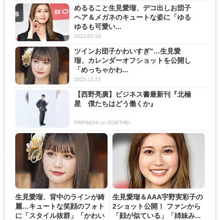
めるること生見愛瑠、デコ出しお団子
ヘア＆メガネのキュートな姿に「ゆる
ゆるも可愛い...
2022.05.18
ツインお団子かわいすぎ”…生見愛
瑠、カレンダーオフショットを公開し
「めっちゃかわ...
2022.12.23
【西野亮廣】ビジネス書最新刊『北極
星 僕たちはどう働くか』
PR(FINCHI on GOETHE)
生見愛瑠、背中のラインが綺
生見愛瑠＆AAA宇野実彩子の
麗…キュートな笑顔のフォト
2ショット公開！ ファンから
に「スタイル抜群」「かわい
「顔が似ている」「姉妹み...