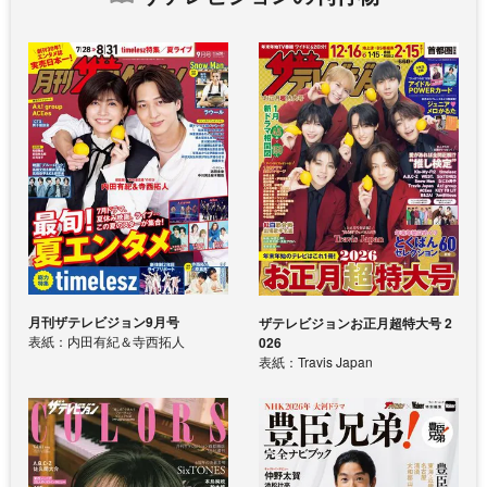
月刊ザテレビジョン9月号
ザテレビジョンお正月超特大号 2
表紙：内田有紀＆寺西拓人
026
表紙：Travis Japan