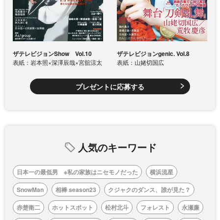
ザテレビジョンShow Vol.10
ザテレビジョンgenic. Vol.8
表紙：岩本照×深澤辰哉×宮舘涼太
表紙：山姥切国広
プレゼントに応募する
人気のキーワード
日本一の最低男 ※私の家族はニセモノだった
横浜流星
SnowMan
相棒 season23
クジャクのダンス、誰が見た？
赤楚衛二
ホットスポット
松村北斗
フォレスト
永瀬廉