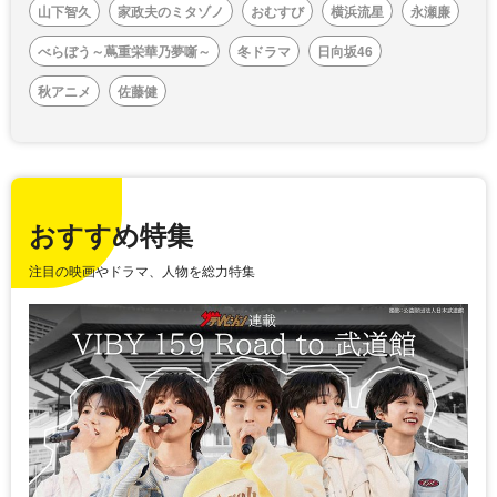
山下智久
家政夫のミタゾノ
おむすび
横浜流星
永瀬廉
べらぼう～蔦重栄華乃夢噺～
冬ドラマ
日向坂46
秋アニメ
佐藤健
おすすめ特集
注目の映画やドラマ、人物を総力特集