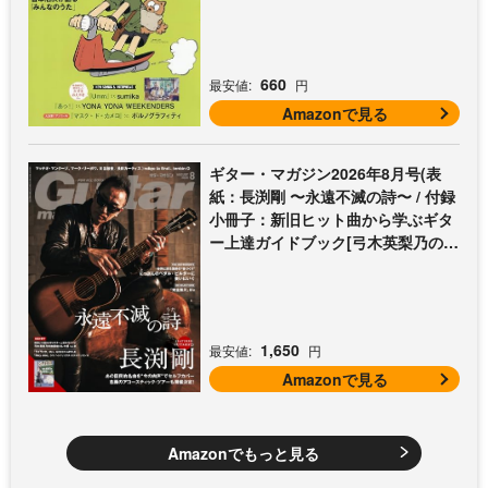
660
最安値:
円
Amazonで見る
ギター・マガジン2026年8月号(表
紙：長渕剛 〜永遠不滅の詩〜 / 付録
小冊子：新旧ヒット曲から学ぶギタ
ー上達ガイドブック[弓木英梨乃の放
課後エレキ部 Vol.9])
1,650
最安値:
円
Amazonで見る
Amazonでもっと見る