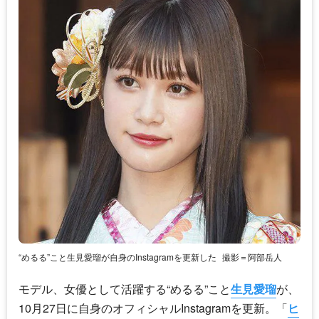
“めるる”こと生見愛瑠が自身のInstagramを更新した
撮影＝阿部岳人
モデル、女優として活躍する“めるる”こと
生見愛瑠
が、
10月27日に自身のオフィシャルInstagramを更新。「
ヒ