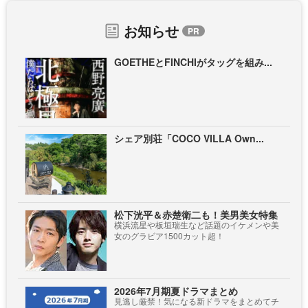
お知らせ
GOETHEとFINCHIがタッグを組み...
シェア別荘「COCO VILLA Own...
松下洸平＆赤楚衛二も！美男美女特集
横浜流星や板垣瑞生など話題のイケメンや美
女のグラビア1500カット超！
2026年7月期夏ドラマまとめ
見逃し厳禁！気になる新ドラマをまとめてチ