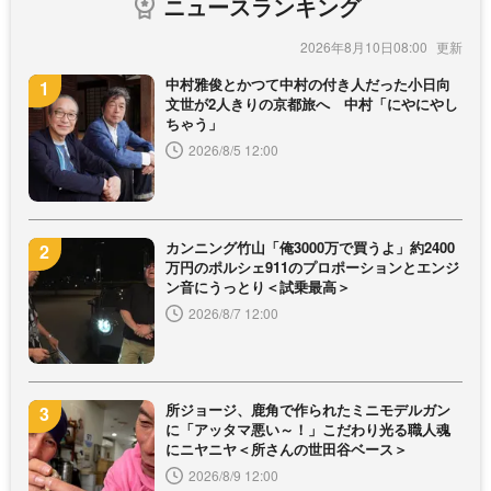
ニュースランキング
2026年8月10日08:00
中村雅俊とかつて中村の付き人だった小日向
文世が2人きりの京都旅へ 中村「にやにやし
ちゃう」
2026/8/5 12:00
カンニング竹山「俺3000万で買うよ」約2400
万円のポルシェ911のプロポーションとエンジ
ン音にうっとり＜試乗最高＞
2026/8/7 12:00
所ジョージ、鹿角で作られたミニモデルガン
に「アッタマ悪い～！」こだわり光る職人魂
にニヤニヤ＜所さんの世田谷ベース＞
2026/8/9 12:00