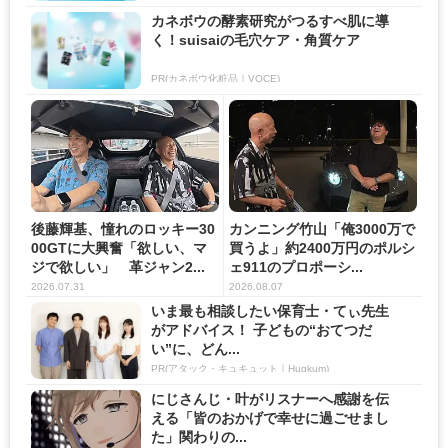
カネボウの酵素研究がつるすべ肌に導
く！suisaiの毛穴ケア・角質ケア
PR(カネボウ化粧品｜VOCE)
後藤輝基、憧れのロッキー30
カンニング竹山「俺3000万で
00GTに大興奮「欲しい、マ
買うよ」約2400万円のポルシ
ジで欲しい」 革ジャン2...
ェ911のプロポーシ...
2026.07.31
2026.08.07
いま最も相談したい保育士・てぃ先生
がアドバイス！ 子どもの“おてつだ
い”に、どん...
PR(アタック・キュキュット｜Hugkum)
にじさんじ・叶がリスナーへ感謝を伝
える「皆のおかげで幸せに過ごせまし
た」関わりの...