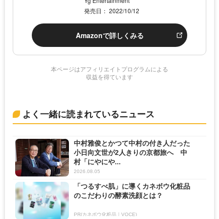
Yg Entertainment
発売日： 2022/10/12
Amazonで詳しくみる
本ページはアフィリエイトプログラムによる
収益を得ています
よく一緒に読まれているニュース
中村雅俊とかつて中村の付き人だった
小日向文世が2人きりの京都旅へ 中
村「にやにや...
2026.08.05
「つるすべ肌」に導くカネボウ化粧品
のこだわりの酵素洗顔とは？
PR(カネボウ化粧品｜VOCE)