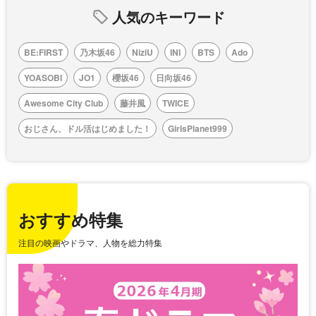
人気のキーワード
BE:FIRST
乃木坂46
NiziU
INI
BTS
Ado
YOASOBI
JO1
櫻坂46
日向坂46
Awesome City Club
藤井風
TWICE
おじさん、ドル活はじめました！
GirlsPlanet999
おすすめ特集
注目の映画やドラマ、人物を総力特集