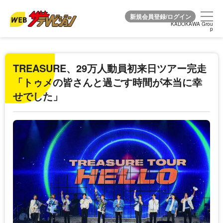
KADOKAWA Grou
KADOKAWA Grou
p
p
TREASURE、29万人動員初来日ツアー完走
「トゥメの皆さんと過ごす時間が本当に幸
せでした」