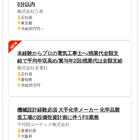
5分以内
株式会社三恭
正社員
東京都
月給30万円～
NEW
未経験からプロの電気工事士へ/残業代全額支
給で平均年収高め/賞与年2回/残業代は全額支給
株式会社名電社
正社員
愛知県
月給25万円
機械設計経験必須 大手化学メーカー 化学品製
造工場の設備投資計画に伴うFS業務
千代田ユーテック株式会社
派遣社員
大阪府