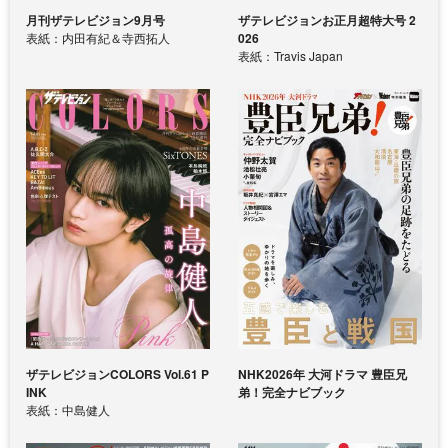
月刊ザテレビジョン9月号
ザテレビジョンお正月超特大号 2
表紙：内田有紀＆寺西拓人
026
表紙：Travis Japan
ザテレビジョンCOLORS Vol.61 P
NHK2026年 大河ドラマ 豊臣兄
INK
弟！完全ナビブック
表紙：中島健人