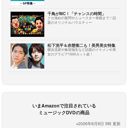
千鳥がMC！「チャンスの時間」
クセ強めの疑問やニュースター発掘まで！話
題のオリジナルバラエティー
松下洸平＆赤楚衛二も！美男美女特集
横浜流星や板垣瑞生など話題のイケメンや美
女のグラビア1500カット超！
いまAmazonで注目されている
ミュージックDVDの商品
※2026年8月8日 5時 更新