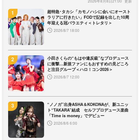
2026年8月8日21:00
超特急･タカシ「カモノハシに会いにオースト
ラリアに行きたい」FODで記録を出した10周
年迎える冠バラエティ＜トレタリ＞
2026/8/7 18:00
小田さくらの“もはや違反級”なプロデュース
に衝撃…新規ファンにもおすすめの見どころ
と注目グループ＜ハロ！コン2026＞
2026/8/7 12:00
“ノノガ”出身ASHA＆KOKONAが、新ユニッ
ト“TAKARA”結成 セルフプロデュース楽曲
「Time is money」でデビュー
2026/8/6 6:00