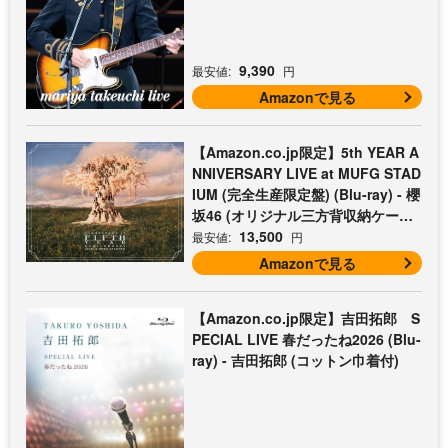
9,390
最安値:
円
Amazonで見る
【Amazon.co.jp限定】5th YEAR A
NNIVERSARY LIVE at MUFG STAD
IUM (完全生産限定盤) (Blu-ray) - 櫻
坂46 (オリジナル三方背収納ケース
付)
13,500
最安値:
円
Amazonで見る
【Amazon.co.jp限定】吉田拓郎 S
PECIAL LIVE 春だったね2026 (Blu-
ray) - 吉田拓郎 (コットン巾着付)