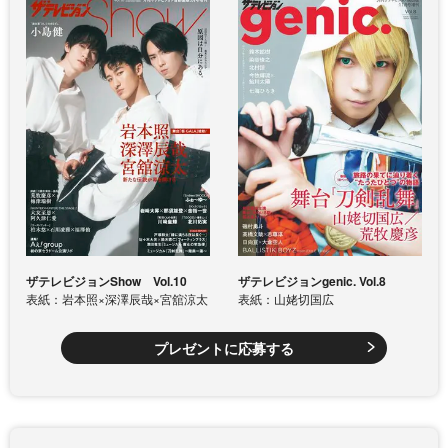
ザテレビジョンShow Vol.10
ザテレビジョンgenic. Vol.8
表紙：岩本照×深澤辰哉×宮舘涼太
表紙：山姥切国広
プレゼントに応募する