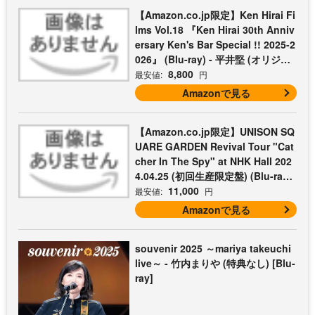
【Amazon.co.jp限定】Ken Hirai Fi
lms Vol.18 『Ken Hirai 30th Anniv
ersary Ken's Bar Special !! 2025-2
026』 (Blu-ray) - 平井堅 (オリジナ
ルライブフォトシートセット3枚組
8,800
最安値:
円
付)
Amazonで見る
【Amazon.co.jp限定】UNISON SQ
UARE GARDEN Revival Tour "Cat
cher In The Spy" at NHK Hall 202
4.04.25 (初回生産限定盤) (Blu-ray)
- UNISON SQUARE GARDEN (コッ
11,000
最安値:
円
トン巾着付)
Amazonで見る
souvenir 2025 ～mariya takeuchi
live～ - 竹内まりや (特典なし) [Blu-
ray]