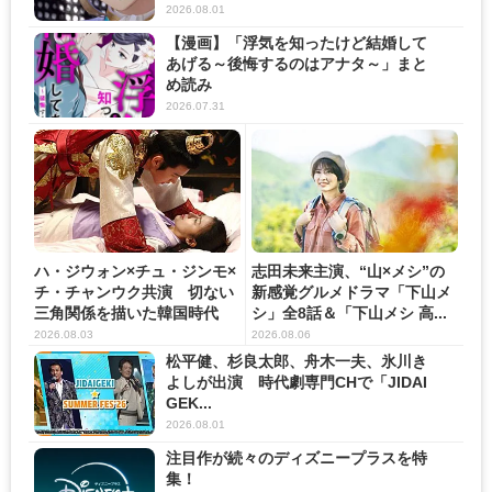
2026.08.01
【漫画】「浮気を知ったけど結婚して
あげる～後悔するのはアナタ～」まと
め読み
2026.07.31
ハ・ジウォン×チュ・ジンモ×
志田未来主演、“山×メシ”の
チ・チャンウク共演 切ない
新感覚グルメドラマ「下山メ
三角関係を描いた韓国時代
シ」全8話＆「下山メシ 高...
劇...
2026.08.03
2026.08.06
松平健、杉良太郎、舟木一夫、氷川き
よしが出演 時代劇専門CHで「JIDAI
GEK...
2026.08.01
注目作が続々のディズニープラスを特
集！