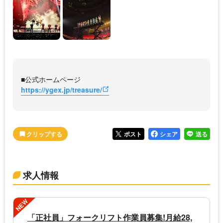
■公式ホームページ
https://ygex.jp/treasure/
ポスト
シェア
送る
求人情報
NEW
「正社員」フォークリフト作業員募集!月給28,