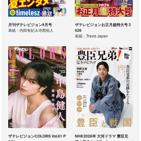
月刊ザテレビジョン9月号
ザテレビジョンお正月超特大号 2
表紙：内田有紀＆寺西拓人
026
表紙：Travis Japan
ザテレビジョンCOLORS Vol.61 P
NHK2026年 大河ドラマ 豊臣兄