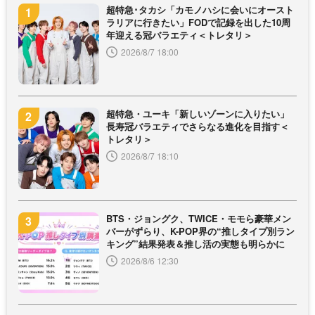
超特急･タカシ「カモノハシに会いにオースト
ラリアに行きたい」FODで記録を出した10周
年迎える冠バラエティ＜トレタリ＞
2026/8/7 18:00
超特急・ユーキ「新しいゾーンに入りたい」
長寿冠バラエティでさらなる進化を目指す＜
トレタリ＞
2026/8/7 18:10
BTS・ジョングク、TWICE・モモら豪華メン
バーがずらり、K-POP界の“推しタイプ別ラン
キング”結果発表＆推し活の実態も明らかに
2026/8/6 12:30