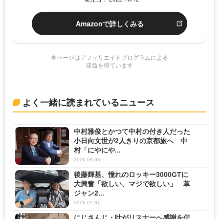
Amazonで詳しくみる
本ページはアフィリエイトプログラムによる
収益を得ています
よく一緒に読まれているニュース
中村雅俊とかつて中村の付き人だった
小日向文世が2人きりの京都旅へ 中
村「にやにや...
2026.08.05
後藤輝基、憧れのロッキー3000GTに
大興奮「欲しい、マジで欲しい」 革
ジャン2...
2026.07.31
にじさんじ・叶がリスナーへ感謝を伝