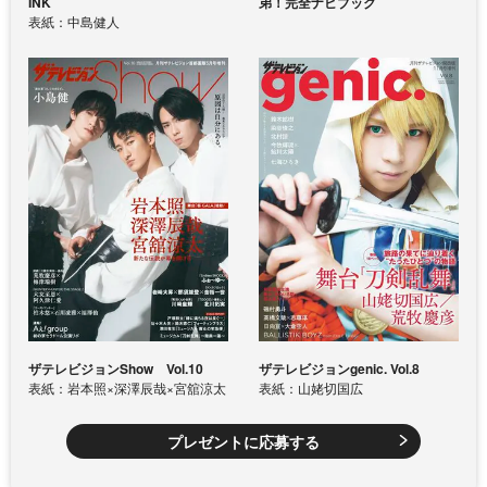
INK
弟！完全ナビブック
表紙：中島健人
ザテレビジョンShow Vol.10
ザテレビジョンgenic. Vol.8
表紙：岩本照×深澤辰哉×宮舘涼太
表紙：山姥切国広
プレゼントに応募する