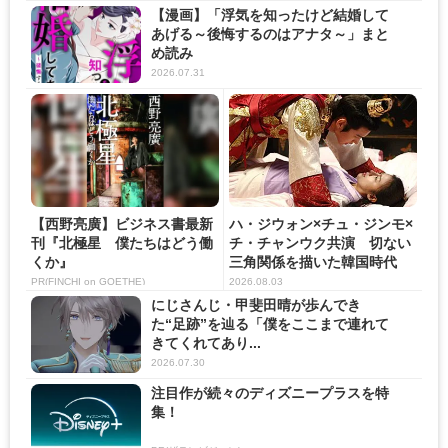
【漫画】「浮気を知ったけど結婚して
あげる～後悔するのはアナタ～」まと
め読み
2026.07.31
【西野亮廣】ビジネス書最新
ハ・ジウォン×チュ・ジンモ×
刊『北極星 僕たちはどう働
チ・チャンウク共演 切ない
くか』
三角関係を描いた韓国時代
劇...
PR(FINCHI on GOETHE)
2026.08.03
にじさんじ・甲斐田晴が歩んでき
た“足跡”を辿る「僕をここまで連れて
きてくれてあり...
2026.07.30
注目作が続々のディズニープラスを特
集！