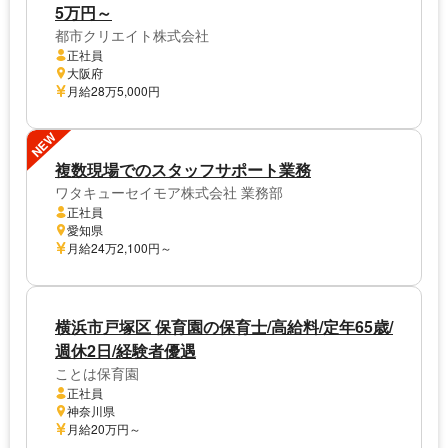
5万円～
都市クリエイト株式会社
正社員
大阪府
月給28万5,000円
NEW
複数現場でのスタッフサポート業務
ワタキューセイモア株式会社 業務部
正社員
愛知県
月給24万2,100円～
横浜市戸塚区 保育園の保育士/高給料/定年65歳/
週休2日/経験者優遇
ことは保育園
正社員
神奈川県
月給20万円～