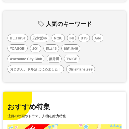
人気のキーワード
BE:FIRST
乃木坂46
NiziU
INI
BTS
Ado
YOASOBI
JO1
櫻坂46
日向坂46
Awesome City Club
藤井風
TWICE
おじさん、ドル活はじめました！
GirlsPlanet999
おすすめ特集
注目の映画やドラマ、人物を総力特集