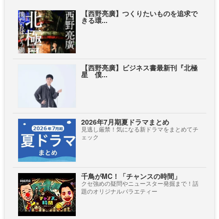
【西野亮廣】つくりたいものを追求で
きる環...
【西野亮廣】ビジネス書最新刊『北極
星 僕...
2026年7月期夏ドラマまとめ
見逃し厳禁！気になる新ドラマをまとめてチ
ェック
千鳥がMC！「チャンスの時間」
クセ強めの疑問やニュースター発掘まで！話
題のオリジナルバラエティー