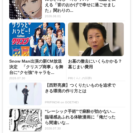
える「皆のおかげで幸せに過ごせまし
た」関わりの...
2026.08.01
Snow Man出演の新CM放送
お墓の撤去にいくらかかる？
決定 「クリスプ商事」を舞
墓じまい費用
台に“クセ強”キャラを...
2026.07.30
PR(くらしの話題)
【西野亮廣】つくりたいものを追求で
きる環境の作り方とは
PR(FINCHI on GOETHE)
“レーシック手術”で麻酔が効かない…
臨場感あふれる体験漫画に「俺だった
ら間違いな...
2026.07.30