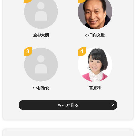
金杉太朗
小日向文世
中村雅俊
宮原和
もっと見る