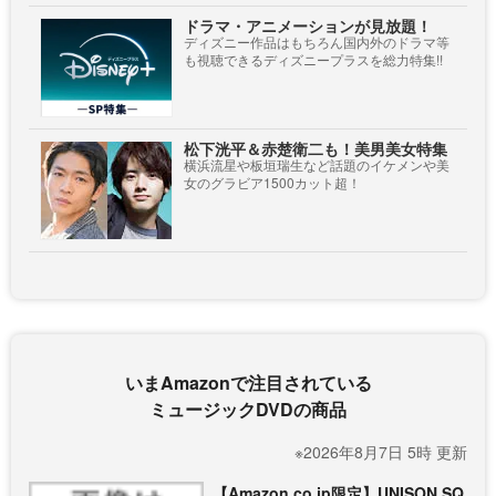
ドラマ・アニメーションが見放題！
ディズニー作品はもちろん国内外のドラマ等
も視聴できるディズニープラスを総力特集!!
松下洸平＆赤楚衛二も！美男美女特集
横浜流星や板垣瑞生など話題のイケメンや美
女のグラビア1500カット超！
いまAmazonで注目されている
ミュージックDVDの商品
※2026年8月7日 5時 更新
【Amazon.co.jp限定】UNISON SQ