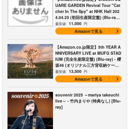
UARE GARDEN Revival Tour "Cat
cher In The Spy" at NHK Hall 202
4.04.25 (初回生産限定盤) (Blu-ray)
- UNISON SQUARE GARDEN (コッ
11,000
最安値:
円
トン巾着付)
Amazonで見る
【Amazon.co.jp限定】5th YEAR A
NNIVERSARY LIVE at MUFG STAD
IUM (完全生産限定盤) (Blu-ray) - 櫻
坂46 (オリジナル三方背収納ケース
付)
13,500
最安値:
円
Amazonで見る
souvenir 2025 ～mariya takeuchi
live～ - 竹内まりや (特典なし) [Blu-
ray]