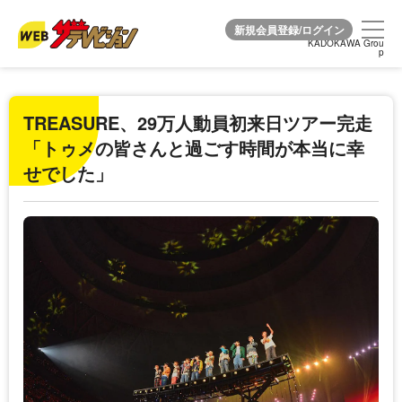
KADOKAWA Grou
KADOKAWA Grou
p
p
TREASURE、29万人動員初来日ツアー完走
「トゥメの皆さんと過ごす時間が本当に幸
せでした」