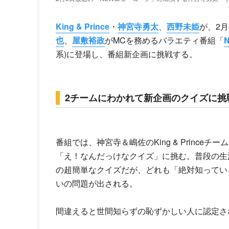
King & Prince
・
神宮寺勇太
、
西野未姫
が、2月
也
、
屋敷裕政
がMCを務めるバラエティ番組「
系)に登場し、番組新企画に挑戦する。
2チームにわかれて新企画のクイズに挑
番組では、神宮寺＆嶋佐の
King & Prince
チーム
「え！なんだっけなクイズ」に挑む。普段の生
の超簡単なクイズだが、どれも「絶対知ってい
いの問題が出される。
間違えると世間知らずの恥ずかしい人に認定さ