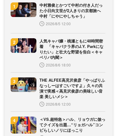
中村雅俊とかつて中村の付き人だっ
た小日向文世が2人きりの京都旅へ
中村「にやにやしちゃう」
2026/8/5 12:00
人気キャバ嬢・桃瀬ともに48時間密
着 「キャバクラ界のJ.Y. Parkにな
りたい」と壮大な野望を告白＜キャ
ベリバ内閣＞
2026/8/6 18:00
THE ALFEE高見沢俊彦「やっぱりふ
なっしーはすごいですよ」久々の共
演で実感＜高見沢俊彦の美味しい音
楽 美しいメシ＞
2026/8/6 12:00
＜VS.超特急＞ハル、リョウガに倣っ
てクイズを出題…“リョガハル”コン
ビらしいノリにほっこり