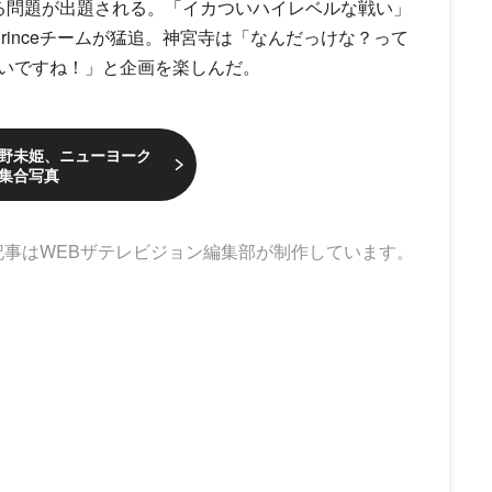
る問題が出題される。「イカついハイレベルな戦い」
rince
チームが猛追。神宮寺は「なんだっけな？って
いですね！」と企画を楽しんだ。
野未姫、ニューヨーク
集合写真
記事はWEBザテレビジョン編集部が制作しています。