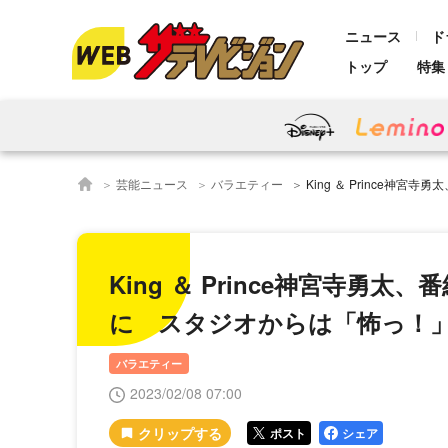
ニュース
ド
トップ
特集
芸能ニュース
バラエティー
King ＆ Prince神宮寺勇太、番組新企画
King ＆ Prince神宮寺
に スタジオからは「怖っ！」
バラエティー
2023/02/08 07:00
ポスト
シェア