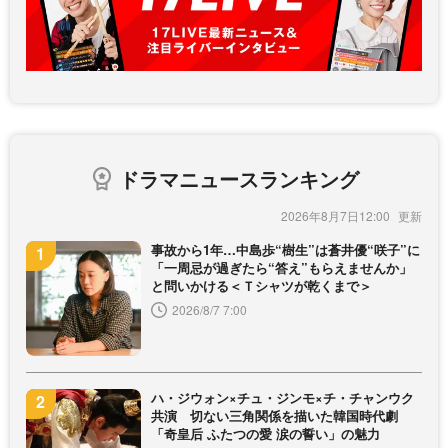
ドラマニュースランキング
2026年8月7日12:00
事故から1年…中島歩“樹生”は蒼井優“咲子”に
「一周忌が過ぎたら“答え”もらえませんか」
と問いかける＜Ｔシャツが乾くまで＞
2026/8/7 7:00
ハ・ジウォン×チュ・ジンモ×チ・チャンウク
共演 切ない三角関係を描いた韓国時代劇
「奇皇后 ふたつの愛 涙の誓い」の魅力