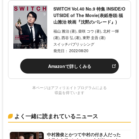
SWITCH Vol.40 No.9 特集 INSIDE/O
UTSIDE of The Movie(表紙巻頭:福
山雅治 映画『沈黙のパレード』)
福山 雅治 (著), 柴咲 コウ (著), 北村 一輝
(著), 西谷 弘 (著), 東野 圭吾 (著)
スイッチパブリッシング
発売日： 2022/08/20
Amazonで詳しくみる
本ページはアフィリエイトプログラムによる
収益を得ています
よく一緒に読まれているニュース
中村雅俊とかつて中村の付き人だった