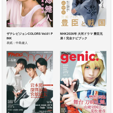
ザテレビジョンCOLORS Vol.61 P
NHK2026年 大河ドラマ 豊臣兄
INK
弟！完全ナビブック
表紙：中島健人