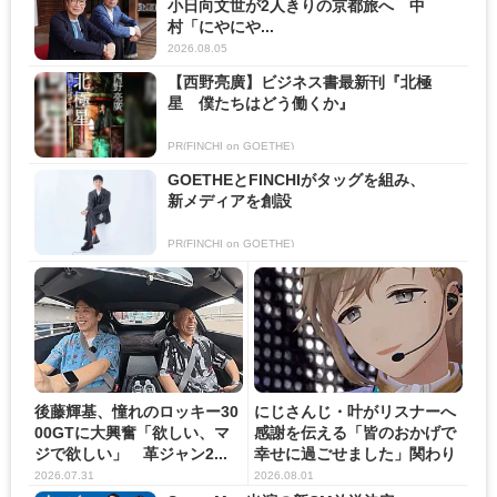
小日向文世が2人きりの京都旅へ 中
村「にやにや...
2026.08.05
【西野亮廣】ビジネス書最新刊『北極
星 僕たちはどう働くか』
PR(FINCHI on GOETHE)
GOETHEとFINCHIがタッグを組み、
新メディアを創設
PR(FINCHI on GOETHE)
後藤輝基、憧れのロッキー30
にじさんじ・叶がリスナーへ
00GTに大興奮「欲しい、マ
感謝を伝える「皆のおかげで
ジで欲しい」 革ジャン2...
幸せに過ごせました」関わり
の...
2026.07.31
2026.08.01