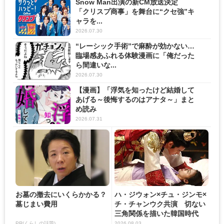
Snow Man出演の新CM放送決定
「クリスプ商事」を舞台に“クセ強”キ
ャラを...
2026.07.30
“レーシック手術”で麻酔が効かない…
臨場感あふれる体験漫画に「俺だった
ら間違いな...
2026.07.30
【漫画】「浮気を知ったけど結婚して
あげる～後悔するのはアナタ～」まと
め読み
2026.07.31
お墓の撤去にいくらかかる？
ハ・ジウォン×チュ・ジンモ×
墓じまい費用
チ・チャンウク共演 切ない
三角関係を描いた韓国時代
劇...
PR(くらしの話題)
2026.08.03