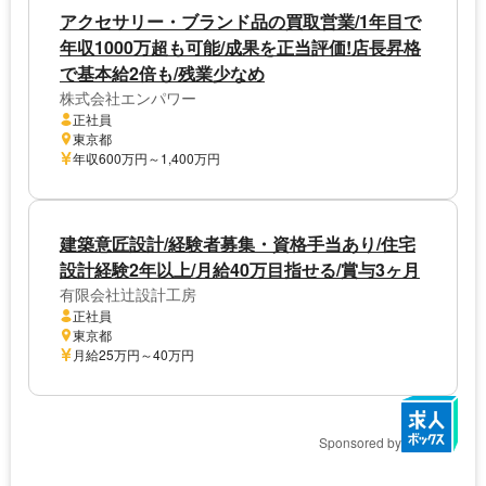
アクセサリー・ブランド品の買取営業/1年目で
年収1000万超も可能/成果を正当評価!店長昇格
で基本給2倍も/残業少なめ
株式会社エンパワー
正社員
東京都
年収600万円～1,400万円
建築意匠設計/経験者募集・資格手当あり/住宅
設計経験2年以上/月給40万目指せる/賞与3ヶ月
有限会社辻設計工房
正社員
東京都
月給25万円～40万円
Sponsored by