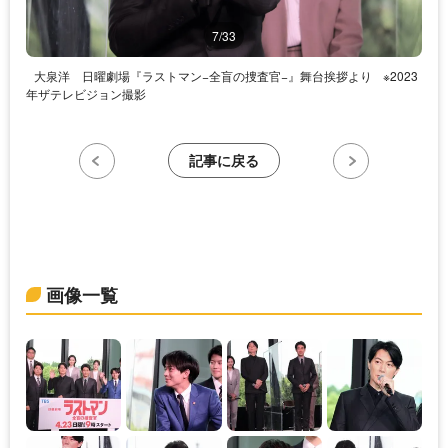
7/33
大泉洋 ⽇曜劇場『ラストマン−全盲の捜査官−』舞台挨拶より
※2023
年ザテレビジョン撮影
記事に戻る
画像一覧