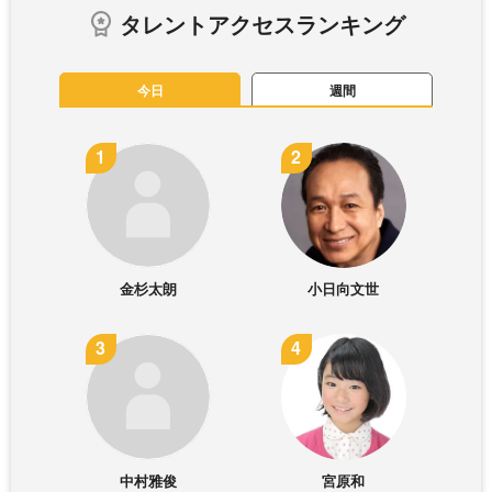
タレントアクセスランキング
今日
週間
金杉太朗
小日向文世
中村雅俊
宮原和