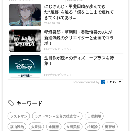
にじさんじ・甲斐田晴が歩んでき
た“足跡”を辿る「僕をここまで連れて
きてくれてあり...
2026.07.30
稲垣吾郎・草彅剛・香取慎吾の3人が
新進気鋭のクリエイターと企画でコラ
ボ！
PR(ザテレビジョン)
注目作が続々のディズニープラスを特
集！
PR(ザテレビジョン)
Recommended by
キーワード
ラストマン
ラストマン－全盲の捜査官－
日曜劇場
福山雅治
大泉洋
永瀬廉
今田美桜
松尾諭
奥智哉