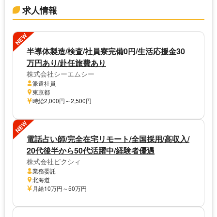
求人情報
NEW
半導体製造/検査/社員寮完備0円/生活応援金30
万円あり/赴任旅費あり
株式会社シーエムシー
派遣社員
東京都
時給2,000円～2,500円
NEW
電話占い師/完全在宅リモート/全国採用/高収入/
20代後半から50代活躍中/経験者優遇
株式会社ピクシィ
業務委託
北海道
月給10万円～50万円