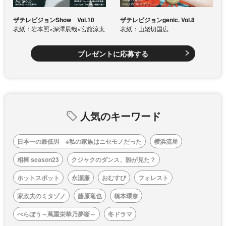
ザテレビジョンShow Vol.10
ザテレビジョンgenic. Vol.8
表紙：岩本照×深澤辰哉×宮舘涼太
表紙：山姥切国広
プレゼントに応募する
人気のキーワード
日本一の最低男 ※私の家族はニセモノだった
横浜流星
相棒 season23
クジャクのダンス、誰が見た？
ホットスポット
永瀬廉
おむすび
フォレスト
家政夫のミタゾノ
藤原竜也
橋本環奈
べらぼう～蔦重栄華乃夢噺～
冬ドラマ