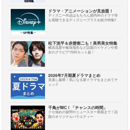
ドラマ・アニメーションが見放題！
ディズニー作品はもちろん国内外のドラマ等
も視聴できるディズニープラスを総力特集!!
松下洸平＆赤楚衛二も！美男美女特集
横浜流星や板垣瑞生など話題のイケメンや美
女のグラビア1500カット超！
2026年7月期夏ドラマまとめ
見逃し厳禁！気になる新ドラマをまとめてチ
ェック
千鳥がMC！「チャンスの時間」
クセ強めの疑問やニュースター発掘まで！話
題のオリジナルバラエティー