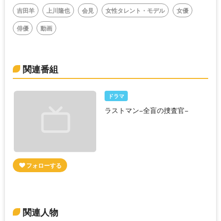
吉田羊
上川隆也
会見
女性タレント・モデル
女優
俳優
動画
関連番組
ドラマ
ラストマン−全盲の捜査官−
関連人物