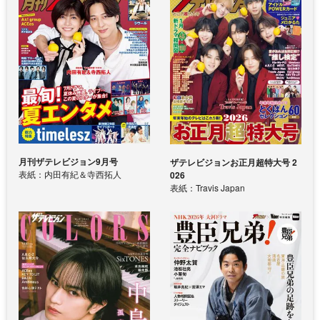
月刊ザテレビジョン9月号
ザテレビジョンお正月超特大号 2
表紙：内田有紀＆寺西拓人
026
表紙：Travis Japan