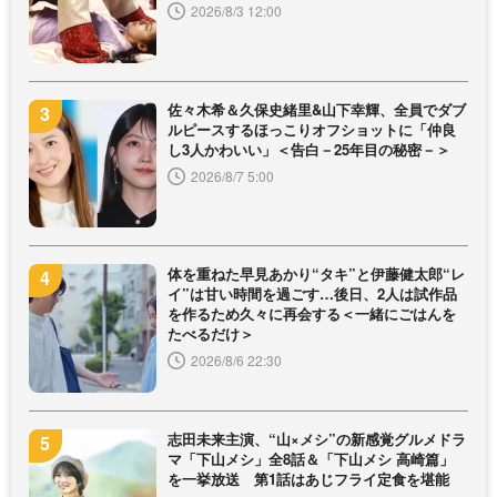
2026/8/3 12:00
佐々木希＆久保史緒里&山下幸輝、全員でダブ
ルピースするほっこりオフショットに「仲良
し3人かわいい」＜告白－25年目の秘密－＞
2026/8/7 5:00
体を重ねた早見あかり“タキ”と伊藤健太郎“レ
イ”は甘い時間を過ごす…後日、2人は試作品
を作るため久々に再会する＜一緒にごはんを
たべるだけ＞
2026/8/6 22:30
志田未来主演、“山×メシ”の新感覚グルメドラ
マ「下山メシ」全8話＆「下山メシ 高崎篇」
を一挙放送 第1話はあじフライ定食を堪能