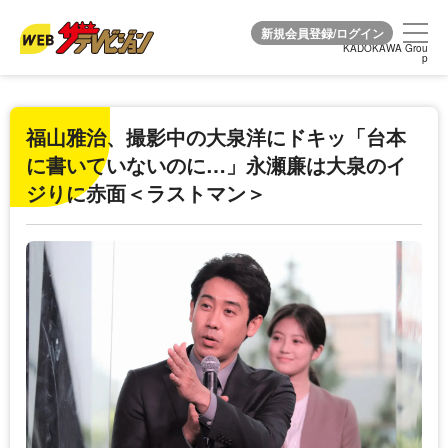
KADOKAWA Grou
KADOKAWA Grou
p
p
福山雅治、撮影中の大泉洋にドキッ「台本
に書いていないのに…」永瀬廉は大泉のイ
ジりに赤面＜ラストマン＞