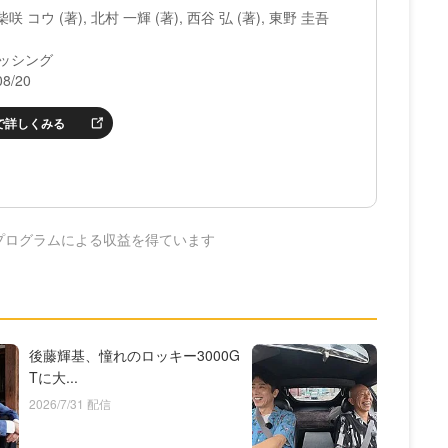
柴咲 コウ (著), 北村 一輝 (著), 西谷 弘 (著), 東野 圭吾
ッシング
8/20
nで詳しくみる
プログラムによる収益を得ています
後藤輝基、憧れのロッキー3000G
Tに大...
2026/7/31 配信