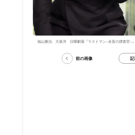
福山雅治、大泉洋 ⽇曜劇場『ラストマン−全盲の捜査官−
記
前の画像