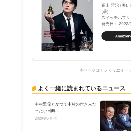
福山 雅治 (著), 
(著)
スイッチパブリ
発売日： 2022/0
Amazo
本ページはアフィリエイト
よく一緒に読まれているニュース
中村雅俊とかつて中村の付き人だ
った小日向...
2026/8/5 配信