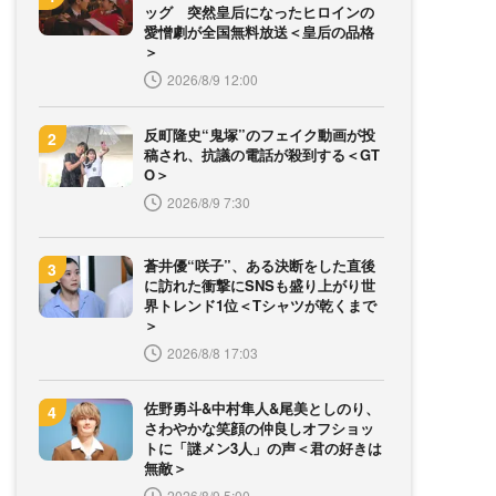
ッグ 突然皇后になったヒロインの
愛憎劇が全国無料放送＜皇后の品格
＞
2026/8/9 12:00
反町隆史“鬼塚”のフェイク動画が投
稿され、抗議の電話が殺到する＜GT
O＞
2026/8/9 7:30
蒼井優“咲子”、ある決断をした直後
に訪れた衝撃にSNSも盛り上がり世
界トレンド1位＜Tシャツが乾くまで
＞
2026/8/8 17:03
佐野勇斗&中村隼人&尾美としのり、
さわやかな笑顔の仲良しオフショッ
トに「謎メン3人」の声＜君の好きは
無敵＞
2026/8/9 5:00