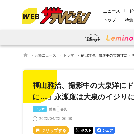
ニュース
ド
トップ
特集
芸能ニュース
ドラマ
福山雅治、撮影中の大泉洋にドキッ「台本に書いて
福山雅治、撮影中の大泉洋に
に…」永瀬廉は大泉のイジり
ドラマ
動画
会見
2023/04/23 06:30
ポスト
シェア