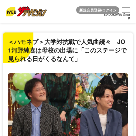
KADOKAWA Grou
KADOKAWA Grou
p
p
＜ハモネプ＞大学対抗戦で人気曲続々 JO
1河野純喜は母校の出場に「このステージで
見られる日がくるなんて」