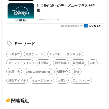
注目作が続々のディズニープラスを特
集！
PR(ザテレビジョン)
Recommended by
キーワード
ハモネプ
ネプチューン
チョコレートプラネット
アインシュタイン
神田愛花
河野純喜
與那城奨
JO1
土屋礼央
LittleGleeMonster
吉田圭介
音楽
男性アイドル
ミュージシャン
お笑い
アナウンサー
関連番組