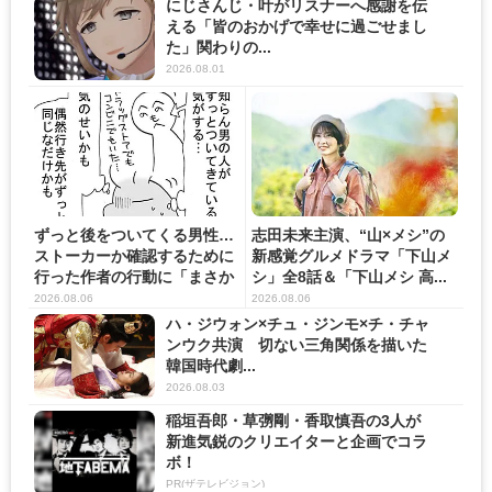
にじさんじ・叶がリスナーへ感謝を伝
える「皆のおかげで幸せに過ごせまし
た」関わりの...
2026.08.01
ずっと後をついてくる男性…
志田未来主演、“山×メシ”の
ストーカーか確認するために
新感覚グルメドラマ「下山メ
行った作者の行動に「まさか
シ」全8話＆「下山メシ 高...
の...
2026.08.06
2026.08.06
ハ・ジウォン×チュ・ジンモ×チ・チャ
ンウク共演 切ない三角関係を描いた
韓国時代劇...
2026.08.03
稲垣吾郎・草彅剛・香取慎吾の3人が
新進気鋭のクリエイターと企画でコラ
ボ！
PR(ザテレビジョン)