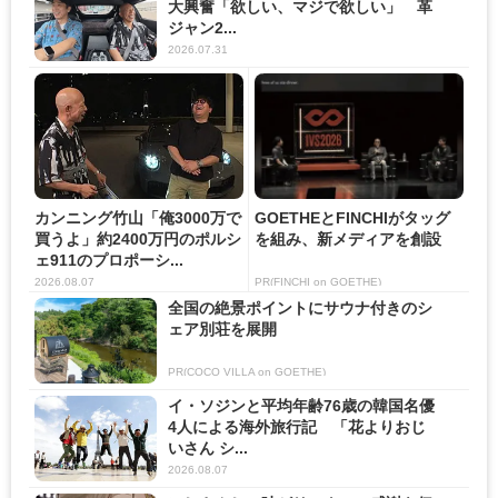
大興奮「欲しい、マジで欲しい」 革
ジャン2...
2026.07.31
カンニング竹山「俺3000万で
GOETHEとFINCHIがタッグ
買うよ」約2400万円のポルシ
を組み、新メディアを創設
ェ911のプロポーシ...
2026.08.07
PR(FINCHI on GOETHE)
全国の絶景ポイントにサウナ付きのシ
ェア別荘を展開
PR(COCO VILLA on GOETHE)
イ・ソジンと平均年齢76歳の韓国名優
4人による海外旅行記 「花よりおじ
いさん シ...
2026.08.07