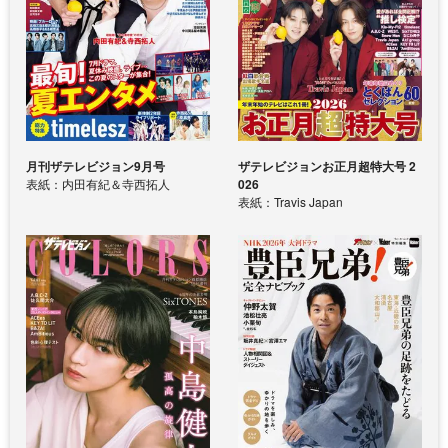
月刊ザテレビジョン9月号
ザテレビジョンお正月超特大号 2
表紙：内田有紀＆寺西拓人
026
表紙：Travis Japan