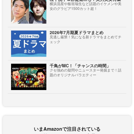
横浜流星や板垣瑞生など話題のイケメンや美
女のグラビア1500カット超！
2026年7月期夏ドラマまとめ
見逃し厳禁！気になる新ドラマをまとめてチ
ェック
千鳥がMC！「チャンスの時間」
クセ強めの疑問やニュースター発掘まで！話
題のオリジナルバラエティー
いまAmazonで注目されている