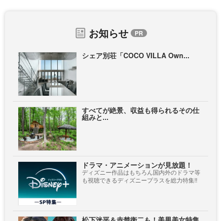
お知らせ
シェア別荘「COCO VILLA Own...
すべてが絶景、収益も得られるその仕
組みと...
ドラマ・アニメーションが見放題！
ディズニー作品はもちろん国内外のドラマ等
も視聴できるディズニープラスを総力特集!!
松下洸平＆赤楚衛二も！美男美女特集