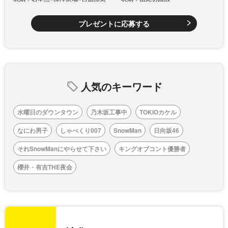
プレゼントに応募する
人気のキーワード
水曜日のダウンタウン
乃木坂工事中
TOKIOカケル
なにわ男子
しゃべくり007
SnowMan
日向坂46
それSnowManにやらせて下さい
キングオブコント優勝者
櫻井・有吉THE夜会