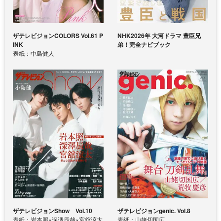
ザテレビジョンCOLORS Vol.61 P
NHK2026年 大河ドラマ 豊臣兄
INK
弟！完全ナビブック
表紙：中島健人
ザテレビジョンShow Vol.10
ザテレビジョンgenic. Vol.8
表紙：岩本照×深澤辰哉×宮舘涼太
表紙：山姥切国広