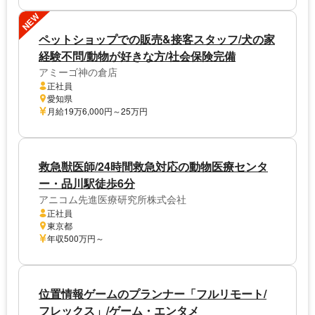
NEW
ペットショップでの販売&接客スタッフ/犬の家
経験不問/動物が好きな方/社会保険完備
アミーゴ神の倉店
正社員
愛知県
月給19万6,000円～25万円
救急獣医師/24時間救急対応の動物医療センタ
ー・品川駅徒歩6分
アニコム先進医療研究所株式会社
正社員
東京都
年収500万円～
位置情報ゲームのプランナー「フルリモート/
フレックス」/ゲーム・エンタメ