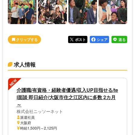
ポスト
シェア
送る
求人情報
NEW
介護職/有資格・経験者優遇/収入UP目指せる/te
l面談 即日紹介/大阪市住之江区内に多数 2カ月
～
株式会社ニッソーネット
派遣社員
大阪府
時給1,500円～2,125円