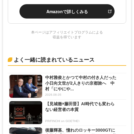
Amazonで詳しくみる
本ページはアフィリエイトプログラムによる
収益を得ています
よく一緒に読まれているニュース
中村雅俊とかつて中村の付き人だった
小日向文世が2人きりの京都旅へ 中
村「にやにや...
2026.08.05
【見城徹×藤田晋】AI時代でも変わら
ない経営者の本質
PR(FINCHI on GOETHE)
後藤輝基、憧れのロッキー3000GTに