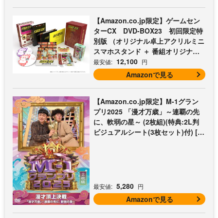
【Amazon.co.jp限定】ゲームセン
ターCX DVD-BOX23 初回限定特
別版 （オリジナル卓上アクリルミニ
スマホスタンド ＋ 番組オリジナル
マイクロファイバークロス（オレン
12,100
最安値:
円
ジ） 付） [DVD]
Amazonで見る
【Amazon.co.jp限定】M-1グラン
プリ2025 「漫才万歳」～連覇の先
に、軟弱の星～ (2枚組)(特典:2L判
ビジュアルシート(3枚セット)付) [D
VD]
5,280
最安値:
円
Amazonで見る