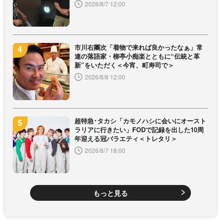
2026/8/7 12:00
市川右團次「着物で来れば良かったなぁ」常
連の落語家・柳亭小痴楽とともに“伝統と革
新”をいただく＜今宵、町寿司で＞
2026/8/8 12:00
超特急･タカシ「カモノハシに会いにオースト
ラリアに行きたい」FODで記録を出した10周
年迎える冠バラエティ＜トレタリ＞
2026/8/7 18:00
もっと見る