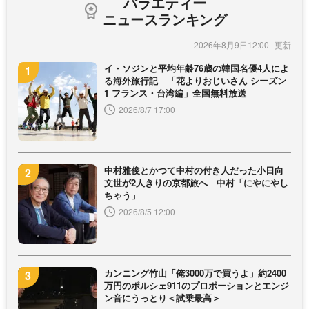
バラエティー
ニュースランキング
2026年8月9日12:00
イ・ソジンと平均年齢76歳の韓国名優4人によ
る海外旅行記 「花よりおじいさん シーズン
1 フランス・台湾編」全国無料放送
2026/8/7 17:00
中村雅俊とかつて中村の付き人だった小日向
文世が2人きりの京都旅へ 中村「にやにやし
ちゃう」
2026/8/5 12:00
カンニング竹山「俺3000万で買うよ」約2400
万円のポルシェ911のプロポーションとエンジ
ン音にうっとり＜試乗最高＞