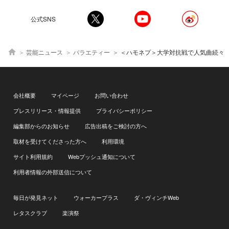
公式SNS
芸能ニュース
バラエティー
＜ハモネプ＞大学対抗戦で人気曲続々 JO1河野純喜は母校の出場に「このステージで見ら
会社概要
マイページ
お問い合わせ
プレスリリース・情報提供
プライバシーポリシー
編集部からのお知らせ
広告出稿をご検討の方へ
取材を受けてくださった方へ
利用環境
サイト利用規約
Webプッシュ通知について
利用者情報の外部送信について
毎日が発見ネット
ウォーカープラス
ダ・ヴィンチWeb
レタスクラブ
楽演祭