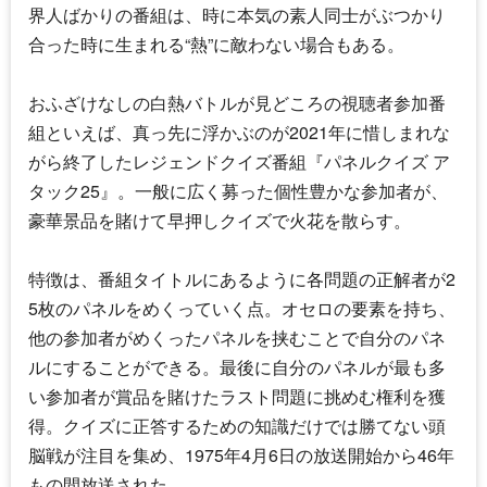
界人ばかりの番組は、時に本気の素人同士がぶつかり
合った時に生まれる“熱”に敵わない場合もある。
おふざけなしの白熱バトルが見どころの視聴者参加番
組といえば、真っ先に浮かぶのが2021年に惜しまれな
がら終了したレジェンドクイズ番組『パネルクイズ ア
タック25』。一般に広く募った個性豊かな参加者が、
豪華景品を賭けて早押しクイズで火花を散らす。
特徴は、番組タイトルにあるように各問題の正解者が2
5枚のパネルをめくっていく点。オセロの要素を持ち、
他の参加者がめくったパネルを挟むことで自分のパネ
ルにすることができる。最後に自分のパネルが最も多
い参加者が賞品を賭けたラスト問題に挑めむ権利を獲
得。クイズに正答するための知識だけでは勝てない頭
脳戦が注目を集め、1975年4月6日の放送開始から46年
もの間放送された。