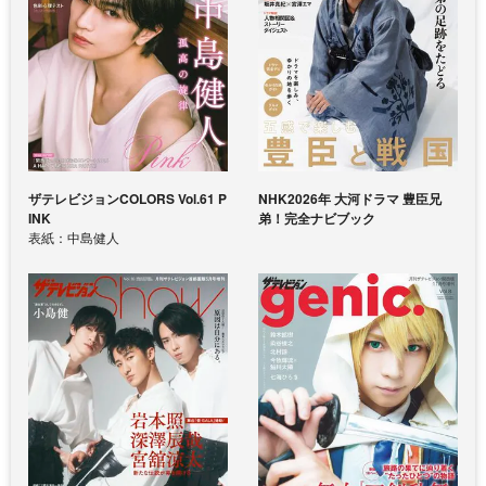
ザテレビジョンCOLORS Vol.61 P
NHK2026年 大河ドラマ 豊臣兄
INK
弟！完全ナビブック
表紙：中島健人