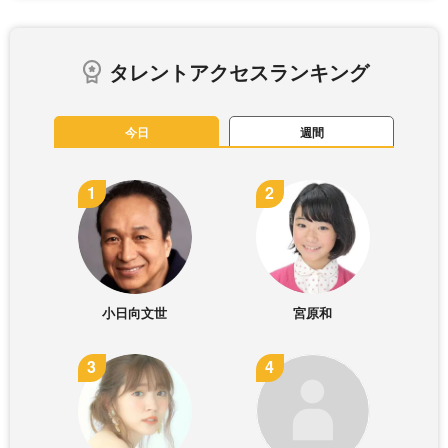
タレントアクセスランキング
今日
週間
小日向文世
宮原和