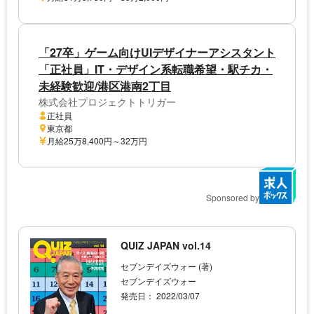
「27卒」ゲーム向けUIデザイナーアシスタント
「正社員」IT・デザイン系転職希望・駅チカ・
未経験歓迎/港区港南2丁目
株式会社プロジェクトトリガー
正社員
東京都
月給25万8,400円～32万円
Sponsored by
QUIZ JAPAN vol.14
セブンデイズウォー (著)
セブンデイズウォー
発売日： 2022/03/07