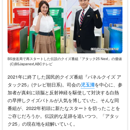
BS放送局で再スタートした伝説のクイズ番組「アタック25 Next」の価値
(C)BSJapanext,ABCテレビ
2021年に終了した国民的クイズ番組『パネルクイズ ア
タック25』(テレビ朝日系)。司会の
児玉清
を中心に、参
加者が真剣に頭脳と反射神経を駆使して対決する白熱
の早押しクイズバトルが人気を博していた。そんな同
番組が、2022年初頭に新たなスタートを切ったことを
ご存じだろうか。伝説的な足跡を追いつつ、「アタッ
ク25」の現在地を紐解いていく。