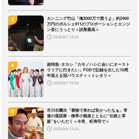
カンニング竹山「俺3000万で買うよ」約2400
万円のポルシェ911のプロポーションとエンジ
ン音にうっとり＜試乗最高＞
2026/8/7 12:00
超特急･タカシ「カモノハシに会いにオースト
ラリアに行きたい」FODで記録を出した10周
年迎える冠バラエティ＜トレタリ＞
2026/8/7 18:00
市川右團次「着物で来れば良かったなぁ」常
連の落語家・柳亭小痴楽とともに“伝統と革
新”をいただく＜今宵、町寿司で＞
2026/8/8 12:00