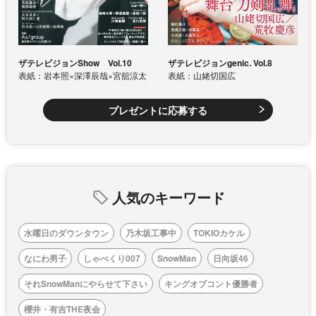
ザテレビジョンShow Vol.10
ザテレビジョンgenic. Vol.8
表紙：岩本照×深澤辰哉×宮舘涼太
表紙：山姥切国広
プレゼントに応募する
人気のキーワード
水曜日のダウンタウン
乃木坂工事中
TOKIOカケル
なにわ男子
しゃべくり007
SnowMan
日向坂46
それSnowManにやらせて下さい
キングオブコント優勝者
櫻井・有吉THE夜会