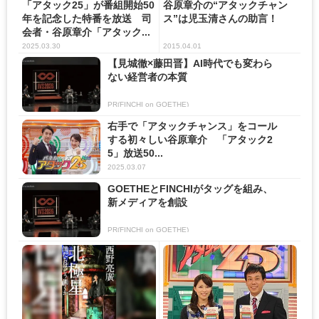
「アタック25」が番組開始50
谷原章介の“アタックチャン
年を記念した特番を放送 司
ス”は児玉清さんの助言！
会者・谷原章介「アタック...
2025.03.30
2015.04.01
【見城徹×藤田晋】AI時代でも変わら
ない経営者の本質
PR(FINCHI on GOETHE)
右手で「アタックチャンス」をコール
する初々しい谷原章介 「アタック2
5」放送50...
2025.03.07
GOETHEとFINCHIがタッグを組み、
新メディアを創設
PR(FINCHI on GOETHE)