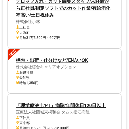
テロップ入れ・カット編集スタッフ/未経験か
ら正社員/指定ソフトでのカット作業/有給消化
率高い/土日祝休み
株式会社小林
正社員
大阪府
月給31万3,300円～60万円
NEW
梱包・出荷・仕分けなど/日払いOK
株式会社綜合キャリアオプション
派遣社員
愛知県
時給1,350円
「理学療法士/PT」病院/年間休日120日以上
医療法人社団城東桐和会 タムス松江病院
正社員
東京都
月給31万5,750円～39万2,000円