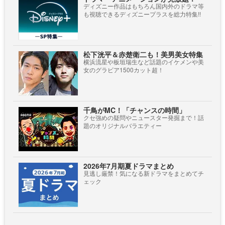
ディズニー作品はもちろん国内外のドラマ等
も視聴できるディズニープラスを総力特集!!
松下洸平＆赤楚衛二も！美男美女特集
横浜流星や板垣瑞生など話題のイケメンや美
女のグラビア1500カット超！
千鳥がMC！「チャンスの時間」
クセ強めの疑問やニュースター発掘まで！話
題のオリジナルバラエティー
2026年7月期夏ドラマまとめ
見逃し厳禁！気になる新ドラマをまとめてチ
ェック