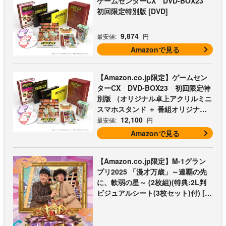
ゲームセンターCX DVD-BOX23
初回限定特別版 [DVD]
9,874
最安値:
円
Amazonで見る
【Amazon.co.jp限定】ゲームセン
ターCX DVD-BOX23 初回限定特
別版 （オリジナル卓上アクリルミニ
スマホスタンド ＋ 番組オリジナル
マイクロファイバークロス（オレン
12,100
最安値:
円
ジ） 付） [DVD]
Amazonで見る
【Amazon.co.jp限定】M-1グラン
プリ2025 「漫才万歳」～連覇の先
に、軟弱の星～ (2枚組)(特典:2L判
ビジュアルシート(3枚セット)付) [D
VD]