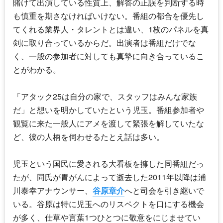
賭けて出演している性質上、解答の正誤を判断する時
も慎重を期さなければいけない。番組の都合を優先し
てくれる業界人・タレントとは違い、1枚のパネルを真
剣に取り合っているからだ。出演者は番組だけでな
く、一般の参加者に対しても真摯に向き合っているこ
とがわかる。
「アタック25は自分の家で、スタッフはみんな家族
だ」と想いを明かしていたという児玉。番組参加者や
観覧に来た一般人にアメを渡して緊張を解していたな
ど、彼の人柄を伺わせるたとえ話は多い。
児玉という国民に愛される大看板を擁した同番組だっ
たが、同氏が胃がんによって逝去した2011年以降は浦
川泰幸アナウンサー、
谷原章介
へと司会を引き継いで
いる。谷原は特に児玉へのリスペクトを口にする機会
が多く、仕草や言葉1つひとつに敬意をにじませてい