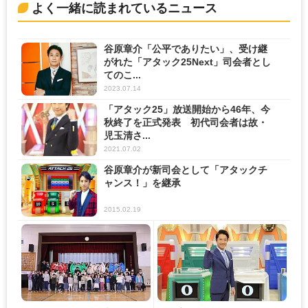
よく一緒に読まれているニュース
谷原章介「公平でありたい」、受け継
がれた「アタック25Next」司会者とし
てのこ...
2023.07.14
「アタック25」放送開始から46年、今
秋終了を正式発表 初代司会者は故・
児玉清さ...
2021.07.02
谷原章介が新司会として「アタックチ
ャンス！」を継承
2015.02.19