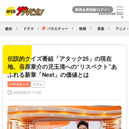
KADOKAWA Grou
KADOKAWA Grou
p
p
総合
ドラマ
バラエティー
映画
音楽
アニメ・
伝説的クイズ番組「アタック25」の現在
地、谷原章介の児玉清への“リスペクト”あ
ふれる新章「Next」の価値とは
バラエティー
コラム
2023/05/31 17:30