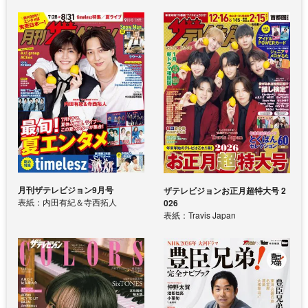
月刊ザテレビジョン9月号
ザテレビジョンお正月超特大号 2
表紙：内田有紀＆寺西拓人
026
表紙：Travis Japan