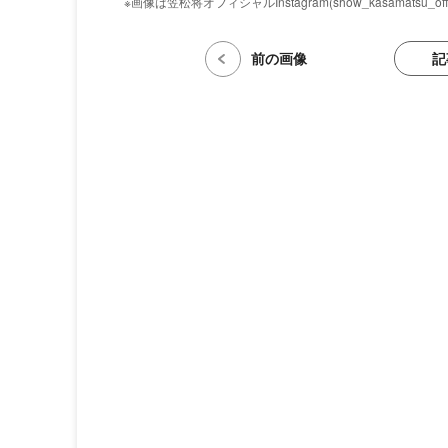
※画像は笠松将オフィシャルInstagram(show_kasamatsu_offi
記
前の画像