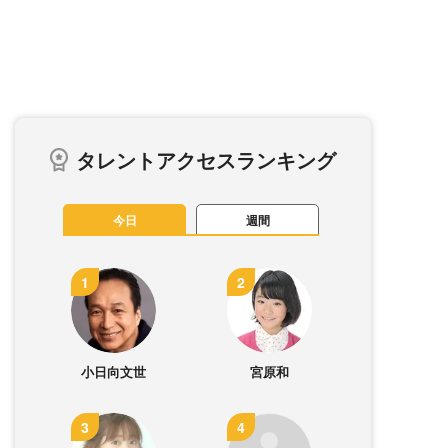
タレントアクセスランキング
今日
週間
小日向文世
宮原和