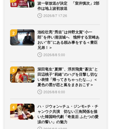
波一挙放送が決定 「室井慎次」2部
作は地上波初放送
2026/8/7 17:26
池松壮亮“秀吉”は仲野太賀“小一
郎”を伴い清須城へ 憔悴する宮崎あ
おい“市”にある頼み事をする＜豊臣
兄弟！＞
2026/8/8 5:00
深田竜生“夏輝”、浮所飛貴“蒼汰”と
田辺桃子“莉緒”のハグを目撃し切な
い表情「帰ってきちゃったな…」＜
夏色の雲が恋と嵐をまきおこす＞
2026/8/8 6:00
ハ・ジウォン×チュ・ジンモ×チ・チ
ャンウク共演 切ない三角関係を描
いた韓国時代劇「奇皇后 ふたつの愛
涙の誓い」の魅力
2026/8/3 12:00