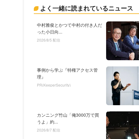
よく一緒に読まれているニュース
中村雅俊とかつて中村の付き人だ
った小日向...
2026/8/5 配信
事例から学ぶ『特権アクセス管
理』
PR(KeeperSecurity)
カンニング竹山「俺3000万で買
うよ」約...
2026/8/7 配信