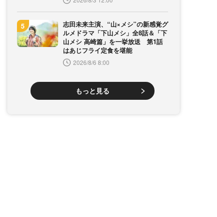
志田未来主演、“山×メシ”の新感覚グ
ルメドラマ「下山メシ」全8話＆「下
山メシ 高崎篇」を一挙放送 第1話
はあじフライ定食を堪能
2026/8/6 8:00
もっと見る