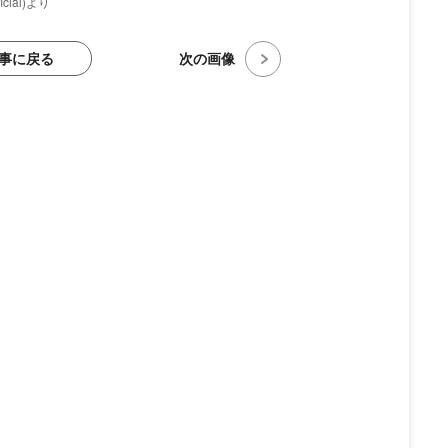
cial)より
事に戻る
次の画像