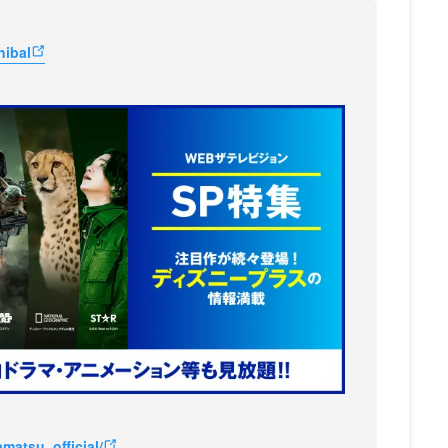
nibal
atsu_official/