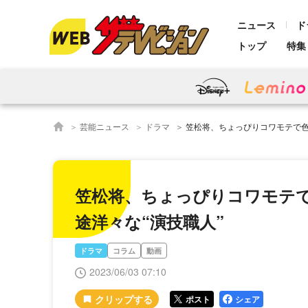
ニュース
ド
トップ
特集
芸能ニュース
ドラマ
笠松将、ちょっぴりコワモテで色気たっぷ
笠松将、ちょっぴりコワモテで
途洋々な“演技職人”
ドラマ
コラム
動画
2023/06/03 07:10
ポスト
シェア