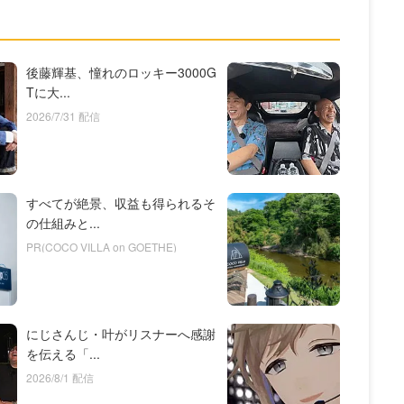
後藤輝基、憧れのロッキー3000G
Tに大...
2026/7/31 配信
すべてが絶景、収益も得られるそ
の仕組みと...
PR(COCO VILLA on GOETHE)
にじさんじ・叶がリスナーへ感謝
を伝える「...
2026/8/1 配信