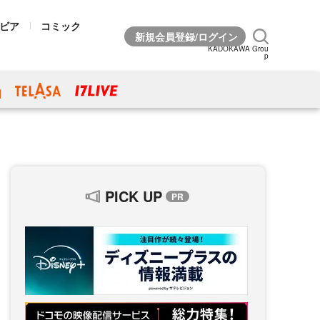
ビア
コミック
KADOKAWA Grou
p
PICK UP