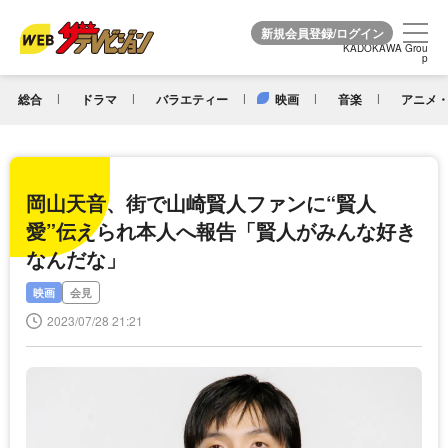
KADOKAWA Grou
KADOKAWA Grou
p
p
総合
ドラマ
バラエティー
映画
音楽
アニメ・
岡山天音、街で山崎賢人ファンに“賢人
愛”伝えられ本人へ報告「賢人がみんな好き
なんだな」
映画
会見
2023/07/28 21:21