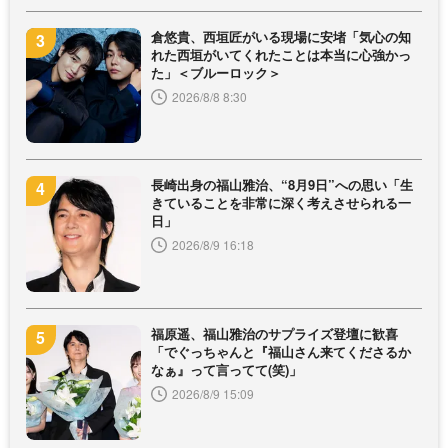
倉悠貴、西垣匠がいる現場に安堵「気心の知
れた西垣がいてくれたことは本当に心強かっ
た」＜ブルーロック＞
2026/8/8 8:30
長崎出身の福山雅治、“8月9日”への思い「生
きていることを非常に深く考えさせられる一
日」
2026/8/9 16:18
福原遥、福山雅治のサプライズ登壇に歓喜
「でぐっちゃんと『福山さん来てくださるか
なぁ』って言ってて(笑)」
2026/8/9 15:09