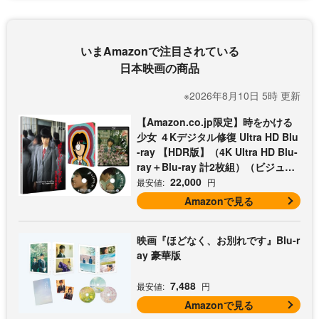
いまAmazonで注目されている
日本映画の商品
※2026年8月10日 5時 更新
【Amazon.co.jp限定】時をかける
少女 ４Kデジタル修復 Ultra HD Blu
-ray 【HDR版】（4K Ultra HD Blu-
ray＋Blu-ray 計2枚組）（ビジュア
ルシート3枚セット付）
22,000
最安値:
円
Amazonで見る
映画『ほどなく、お別れです』Blu-r
ay 豪華版
7,488
最安値:
円
Amazonで見る