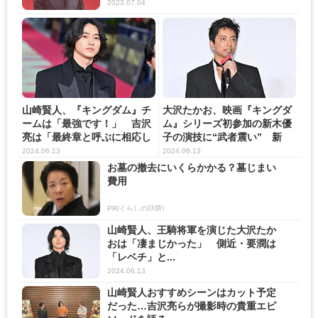
2023.07.04
山崎賢人、『キングダム』チ
大沢たかお、映画『キングダ
ームは「最強です！」 吉沢
ム』シリーズ初参加の新木優
亮は「最終章と呼ぶに相応し
子の演技に“武者震い” 新
い...
木...
2024.06.13
2024.06.13
お墓の撤去にいくらかかる？墓じまい
費用
PR(くらしの話題)
山崎賢人、王騎将軍を演じた大沢たか
おは「凄まじかった」 側近・要潤は
「レベチ」と...
2024.06.13
山崎賢人おすすめシーンはカット予定
だった…吉沢亮らが撮影時の貴重エピ