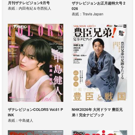
月刊ザテレビジョン9月号
ザテレビジョンお正月超特大号 2
表紙：内田有紀＆寺西拓人
026
表紙：Travis Japan
ザテレビジョンCOLORS Vol.61 P
NHK2026年 大河ドラマ 豊臣兄
INK
弟！完全ナビブック
表紙：中島健人