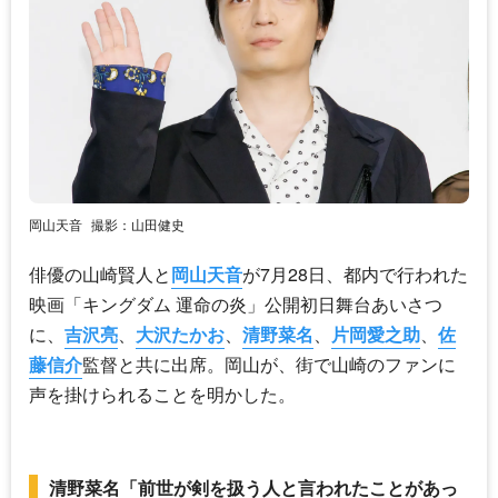
岡山天音
撮影：山田健史
俳優の山崎賢人と
岡山天音
が7月28日、都内で行われた
映画「キングダム 運命の炎」公開初日舞台あいさつ
に、
吉沢亮
、
大沢たかお
、
清野菜名
、
片岡愛之助
、
佐
藤信介
監督と共に出席。岡山が、街で山崎のファンに
声を掛けられることを明かした。
清野菜名「前世が剣を扱う人と言われたことがあっ