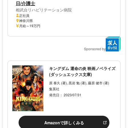
日/介護士
相武台リハビリテーション病院
正社員
神奈川県
月給～19万円
Sponsored by
キングダム 運命の炎 映画ノベライズ
(ダッシュエックス文庫)
原 泰久 (著), 黒岩 勉 (著), 藤原 健市 (著)
集英社
発売日： 2023/07/31
Amazonで詳しくみる