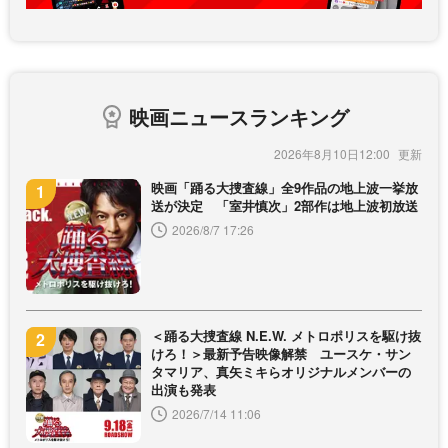
映画ニュースランキング
2026年8月10日12:00
映画「踊る大捜査線」全9作品の地上波一挙放
送が決定 「室井慎次」2部作は地上波初放送
2026/8/7 17:26
＜踊る大捜査線 N.E.W. メトロポリスを駆け抜
けろ！＞最新予告映像解禁 ユースケ・サン
タマリア、真矢ミキらオリジナルメンバーの
出演も発表
2026/7/14 11:06