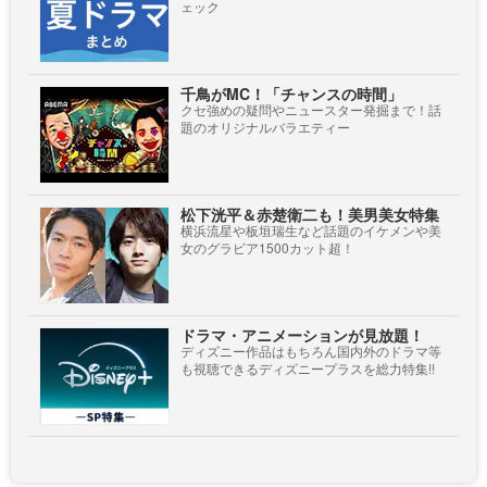
ェック
千鳥がMC！「チャンスの時間」
クセ強めの疑問やニュースター発掘まで！話
題のオリジナルバラエティー
松下洸平＆赤楚衛二も！美男美女特集
横浜流星や板垣瑞生など話題のイケメンや美
女のグラビア1500カット超！
ドラマ・アニメーションが見放題！
ディズニー作品はもちろん国内外のドラマ等
も視聴できるディズニープラスを総力特集!!