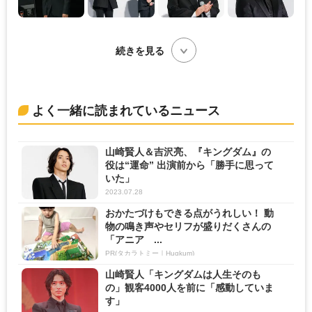
続きを見る
よく一緒に読まれているニュース
山崎賢人＆吉沢亮、『キングダム』の
役は“運命” 出演前から「勝手に思って
いた」
2023.07.28
おかたづけもできる点がうれしい！ 動
物の鳴き声やセリフが盛りだくさんの
「アニア ...
PR(タカラトミー｜Hugkum)
山崎賢人「キングダムは人生そのも
の」観客4000人を前に「感動していま
す」