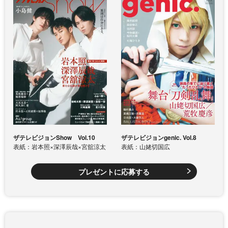
ザテレビジョンShow Vol.10
ザテレビジョンgenic. Vol.8
表紙：岩本照×深澤辰哉×宮舘涼太
表紙：山姥切国広
プレゼントに応募する