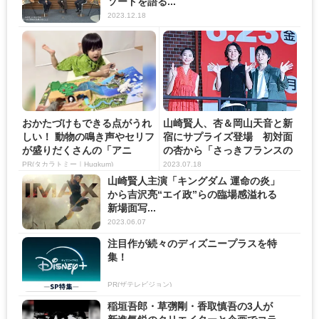
ソードを語る...
2023.12.18
おかたづけもできる点がうれ
山崎賢人、杏＆岡山天音と新
しい！ 動物の鳴き声やセリフ
宿にサプライズ登場 初対面
が盛りだくさんの「アニ
の杏から「さっきフランスの
ア ...
お...
PR(タカラトミー｜Hugkum)
2023.07.18
山崎賢人主演「キングダム 運命の炎」
から吉沢亮“エイ政”らの臨場感溢れる
新場面写...
2023.06.07
注目作が続々のディズニープラスを特
集！
PR(ザテレビジョン)
稲垣吾郎・草彅剛・香取慎吾の3人が