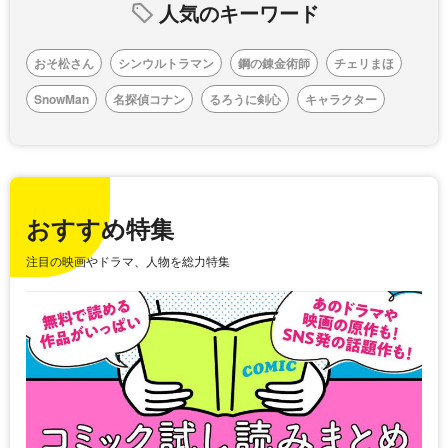
人気のキーワード
おそ松さん
シンウルトラマン
鋼の錬金術師
チェリまほ
SnowMan
名探偵コナン
るろうに剣心
キャラクター
おすすめ特集
注目の映画やドラマ、人物を総力特集