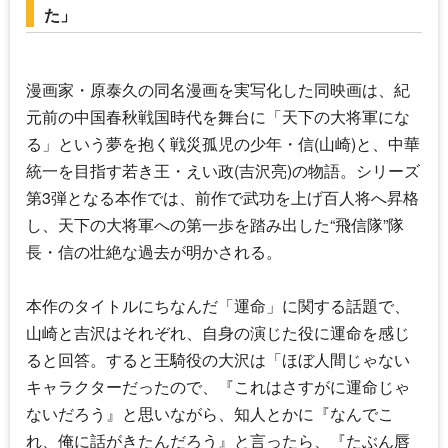
た」
漫画家・原泰久の同名漫画を実写化した同映画は、紀
元前の中国春秋戦国時代を舞台に「天下の大将軍にな
る」という夢を抱く戦災孤児の少年・信(山崎)と、中華
統一を目指す若き王・えい政(
吉沢亮
)の物語。シリーズ
第3弾となる本作では、前作で武功を上げ百人将へ昇格
し、天下の大将軍への第一歩を踏み出した“飛信隊”隊
長・信の壮絶な過去が明かされる。
本作のタイトルにちなんだ「運命」に関する話題で、
山崎と吉沢はそれぞれ、自身の演じた役に運命を感じ
ると回答。すると王騎役の大沢は「ほぼ人間じゃない
キャラクターだったので、『これはさすがに運命じゃ
ないだろう』と思いながら、知人とかに『なんでこ
れ、俺に話がきたんだろう』と言ったら、『たぶん唇