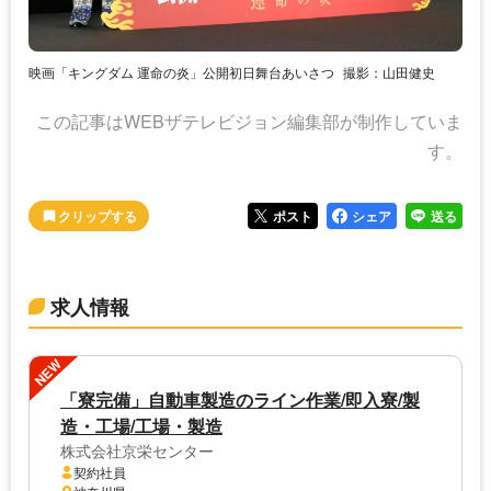
映画「キングダム 運命の炎」公開初日舞台あいさつ
撮影：山田健史
この記事はWEBザテレビジョン編集部が制作していま
す。
ポスト
シェア
送る
求人情報
NEW
「寮完備」自動車製造のライン作業/即入寮/製
造・工場/工場・製造
株式会社京栄センター
契約社員