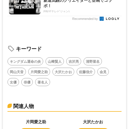
新進気鋭のクリエイターと企画でコラ
ボ！
PR(ザテレビジョン)
Recommended by
キーワード
キングダム運命の炎
山﨑賢人
吉沢亮
清野菜名
岡山天音
片岡愛之助
大沢たかお
佐藤信介
会見
女優
俳優
著名人
関連人物
片岡愛之助
大沢たかお