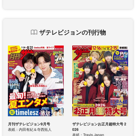
ザテレビジョンの刊行物
月刊ザテレビジョン9月号
ザテレビジョンお正月超特大号 2
表紙：内田有紀＆寺西拓人
026
表紙：Travis Japan