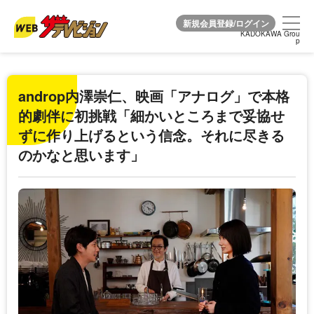
KADOKAWA Grou
KADOKAWA Grou
p
p
androp内澤崇仁、映画「アナログ」で本格
的劇伴に初挑戦「細かいところまで妥協せ
ずに作り上げるという信念。それに尽きる
のかなと思います」