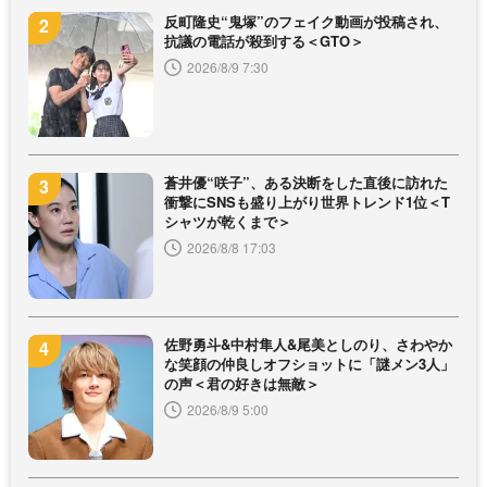
反町隆史“鬼塚”のフェイク動画が投稿され、
抗議の電話が殺到する＜GTO＞
2026/8/9 7:30
蒼井優“咲子”、ある決断をした直後に訪れた
衝撃にSNSも盛り上がり世界トレンド1位＜T
シャツが乾くまで＞
2026/8/8 17:03
佐野勇斗&中村隼人&尾美としのり、さわやか
な笑顔の仲良しオフショットに「謎メン3人」
の声＜君の好きは無敵＞
2026/8/9 5:00