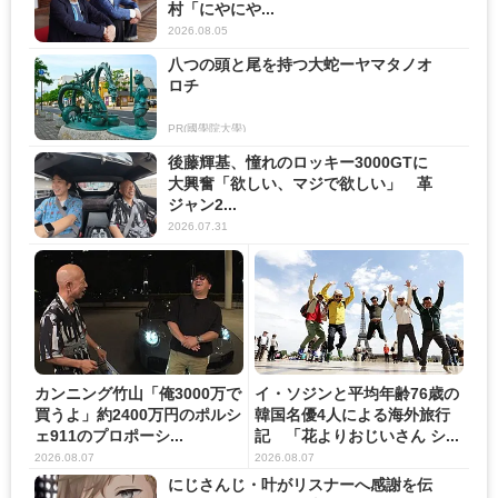
村「にやにや...
2026.08.05
八つの頭と尾を持つ大蛇ーヤマタノオ
ロチ
PR(國學院大學)
後藤輝基、憧れのロッキー3000GTに
大興奮「欲しい、マジで欲しい」 革
ジャン2...
2026.07.31
カンニング竹山「俺3000万で
イ・ソジンと平均年齢76歳の
買うよ」約2400万円のポルシ
韓国名優4人による海外旅行
ェ911のプロポーシ...
記 「花よりおじいさん シ...
2026.08.07
2026.08.07
にじさんじ・叶がリスナーへ感謝を伝