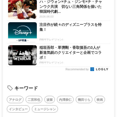
ハ・ジウォン×チュ・ジンモ×チ・チャ
ンウク共演 切ない三角関係を描いた
韓国時代劇...
2026.08.03
注目作が続々のディズニープラスを特
集！
PR(ザテレビジョン)
稲垣吾郎・草彅剛・香取慎吾の3人が
新進気鋭のクリエイターと企画でコラ
ボ！
PR(ザテレビジョン)
Recommended by
キーワード
アナログ
二宮和也
波留
内澤崇仁
幾田りら
映画
インタビュー
ミュージシャン