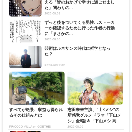
える「皆のおかげで幸せに過ごせまし
た」関わりの...
2026.08.01
ずっと後をついてくる男性…ストーカ
ーか確認するために行った作者の行動
に「まさかの...
2026.08.06
芸術はルネサンス時代に哲学となっ
た？
PR(國學院大學)
すべてが絶景、収益も得られ
志田未来主演、“山×メシ”の
るその仕組みとは
新感覚グルメドラマ「下山メ
シ」全8話＆「下山メシ 高...
PR(COCO VILLA on GOETHE)
2026.08.06