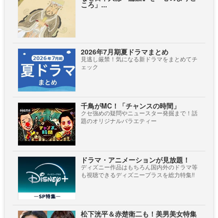
ころ」...
2026年7月期夏ドラマまとめ
見逃し厳禁！気になる新ドラマをまとめてチ
ェック
千鳥がMC！「チャンスの時間」
クセ強めの疑問やニュースター発掘まで！話
題のオリジナルバラエティー
ドラマ・アニメーションが見放題！
ディズニー作品はもちろん国内外のドラマ等
も視聴できるディズニープラスを総力特集!!
松下洸平＆赤楚衛二も！美男美女特集