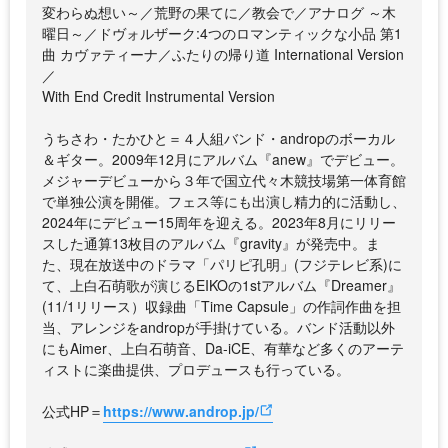
変わらぬ想い～／荒野の果てに／教会で／アナログ ～木
曜日～／ドヴォルザーク:4つのロマンティックな小品 第1
曲 カヴァティーナ／ふたりの帰り道 International Version
／
With End Credit Instrumental Version
うちさわ・たかひと＝４人組バンド・andropのボーカル
＆ギター。2009年12月にアルバム『anew』でデビュー。
メジャーデビューから３年で国立代々木競技場第一体育館
で単独公演を開催。フェス等にも出演し精力的に活動し、
2024年にデビュー15周年を迎える。2023年8月にリリー
スした通算13枚目のアルバム『gravity』が発売中。ま
た、現在放送中のドラマ「パリピ孔明」(フジテレビ系)に
て、上白石萌歌が演じるEIKOの1stアルバム『Dreamer』
(11/1リリース）収録曲「Time Capsule」の作詞作曲を担
当、アレンジをandropが手掛けている。バンド活動以外
にもAimer、上白石萌音、Da-iCE、有華など多くのアーテ
ィストに楽曲提供、プロデュースも行っている。
公式HP＝
https://www.androp.jp/