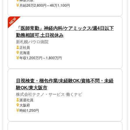
月給26万2,800円～46万1,100円
NEW
「医師常勤」神経内科/ケアミックス/週4日以下
勤務相談可,土日祝休み
新札幌パウロ病院
正社員
北海道
年収1,200万円～1,800万円
目視検査・梱包作業/未経験OK/資格不問・未経
験OK/東大阪市
株式会社テクノ・サービス 働くナビ
派遣社員
大阪府
時給1,250円