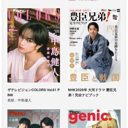
ザテレビジョンCOLORS Vol.61 P
NHK2026年 大河ドラマ 豊臣兄
INK
弟！完全ナビブック
表紙：中島健人