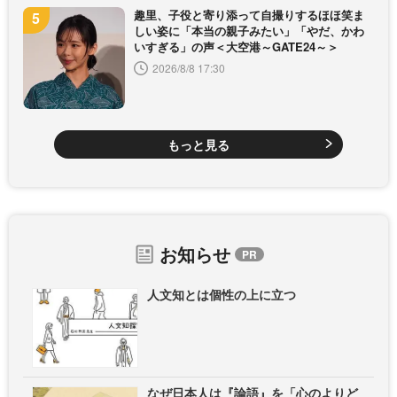
趣里、子役と寄り添って自撮りするほほ笑ま
しい姿に「本当の親子みたい」「やだ、かわ
いすぎる」の声＜大空港～GATE24～＞
2026/8/8 17:30
もっと見る
お知らせ
人文知とは個性の上に立つ
なぜ日本人は『論語』を「心のよりど