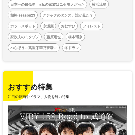
日本一の最低男 ※私の家族はニセモノだった
横浜流星
相棒 season23
クジャクのダンス、誰が見た？
ホットスポット
永瀬廉
おむすび
フォレスト
家政夫のミタゾノ
藤原竜也
橋本環奈
べらぼう～蔦重栄華乃夢噺～
冬ドラマ
おすすめ特集
注目の映画やドラマ、人物を総力特集