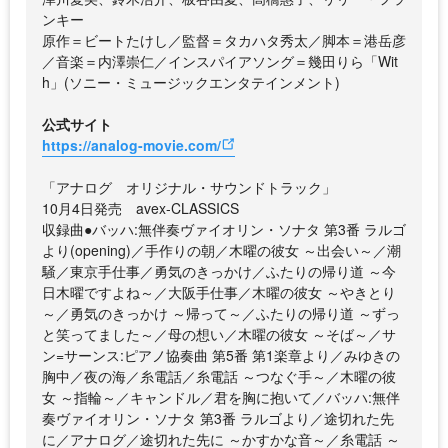
ンキー
原作＝ビートたけし／監督＝タカハタ秀太／脚本＝港岳彦
／音楽＝内澤崇仁／インスパイアソング＝幾田りら「Wit
h」(ソニー・ミュージックエンタテインメント)
公式サイト
https://analog-movie.com/
「アナログ オリジナル・サウンドトラック」
10月4日発売 avex-CLASSICS
収録曲●バッハ:無伴奏ヴァイオリン・ソナタ 第3番 ラルゴ
より(opening)／手作りの朝／木曜の彼女 ～出会い～／潮
騒／東京手仕事／勇気のきっかけ／ふたりの帰り道 ～今
日木曜ですよね～／大阪手仕事／木曜の彼女 ～やきとり
～／勇気のきっかけ ～帰って～／ふたりの帰り道 ～ずっ
と笑ってました～／母の想い／木曜の彼女 ～そば～／サ
ン=サーンス:ピアノ協奏曲 第5番 第1楽章より／みゆきの
胸中／夜の海／糸電話／糸電話 ～つなぐ手～／木曜の彼
女 ～指輪～／キャンドル／君を胸に抱いて／バッハ:無伴
奏ヴァイオリン・ソナタ 第3番 ラルゴより／途切れた先
に／アナログ／途切れた先に ～かすかな音～／糸電話 ～