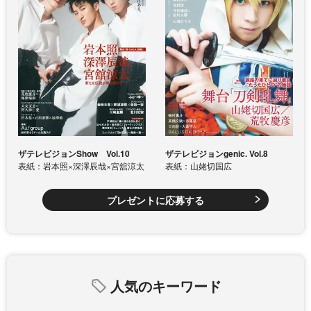
ザテレビジョンShow Vol.10
ザテレビジョンgenic. Vol.8
表紙：岩本照×深澤辰哉×宮舘涼太
表紙：山姥切国広
プレゼントに応募する
人気のキーワード