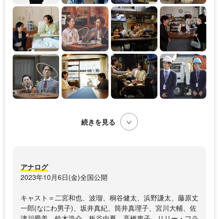
続きを見る
アナログ
2023年10月6日(金)全国公開
キャスト＝二宮和也、波瑠、桐谷健太、浜野謙太、藤原丈
一郎(なにわ男子)、坂井真紀、筒井真理子、宮川大輔、佐
津川愛美、鈴木浩介、板谷由夏、高橋惠子、リリー・フラ