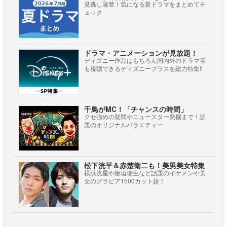
見逃し厳禁！気になる新ドラマをまとめてチ
ェック
ドラマ・アニメーションが見放題！
ディズニー作品はもちろん国内外のドラマ等
も視聴できるディズニープラスを総力特集!!
千鳥がMC！「チャンスの時間」
クセ強めの疑問やニュースター発掘まで！話
題のオリジナルバラエティー
松下洸平＆赤楚衛二も！美男美女特集
横浜流星や板垣瑞生など話題のイケメンや美
女のグラビア1500カット超！