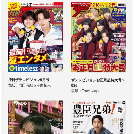
月刊ザテレビジョン9月号
ザテレビジョンお正月超特大号 2
表紙：内田有紀＆寺西拓人
026
表紙：Travis Japan