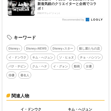
新進気鋭のクリエイターと企画でコラ
ボ！
PR(ザテレビジョン)
Recommended by
キーワード
Disney+
Disney+NEWS
Disney+スター
殺し屋たちの店
イ・ドンウク
キム・へジュン
ソ・ヒョヌ
チョ・ハンソン
パク・チビン
クム・ヘナ
イ・グォン
動画
女優
俳優
著名人
関連人物
イ・ドンウク
キム・へジュン