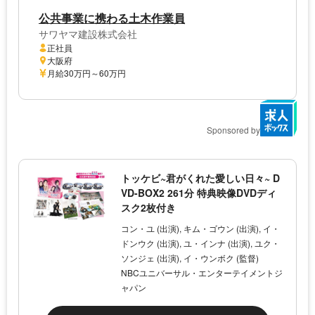
公共事業に携わる土木作業員
サワヤマ建設株式会社
正社員
大阪府
月給30万円～60万円
Sponsored by
トッケビ~君がくれた愛しい日々~ D
VD-BOX2 261分 特典映像DVDディ
スク2枚付き
コン・ユ (出演), キム・ゴウン (出演), イ・
ドンウク (出演), ユ・インナ (出演), ユク・
ソンジェ (出演), イ・ウンボク (監督)
NBCユニバーサル・エンターテイメントジ
ャパン