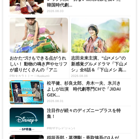
韓国時代劇...
2026.08.03
おかたづけもできる点がうれ
志田未来主演、“山×メシ”の
しい！ 動物の鳴き声やセリフ
新感覚グルメドラマ「下山メ
が盛りだくさんの「アニ
シ」全8話＆「下山メシ 高...
ア ...
PR(タカラトミー｜Hugkum)
2026.08.06
松平健、杉良太郎、舟木一夫、氷川き
よしが出演 時代劇専門CHで「JIDAI
GEK...
2026.08.01
注目作が続々のディズニープラスを特
集！
PR(ザテレビジョン)
稲垣吾郎・草彅剛・香取慎吾の3人が