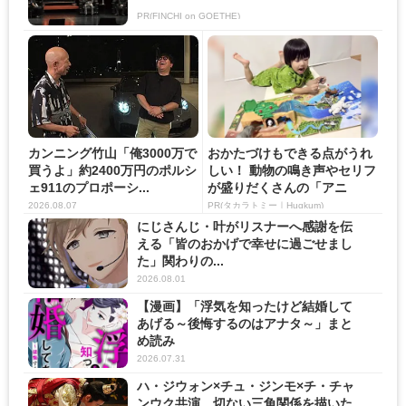
PR(FINCHI on GOETHE)
カンニング竹山「俺3000万で
おかたづけもできる点がうれ
買うよ」約2400万円のポルシ
しい！ 動物の鳴き声やセリフ
ェ911のプロポーシ...
が盛りだくさんの「アニ
ア ...
2026.08.07
PR(タカラトミー｜Hugkum)
にじさんじ・叶がリスナーへ感謝を伝
える「皆のおかげで幸せに過ごせまし
た」関わりの...
2026.08.01
【漫画】「浮気を知ったけど結婚して
あげる～後悔するのはアナタ～」まと
め読み
2026.07.31
ハ・ジウォン×チュ・ジンモ×チ・チャ
ンウク共演 切ない三角関係を描いた