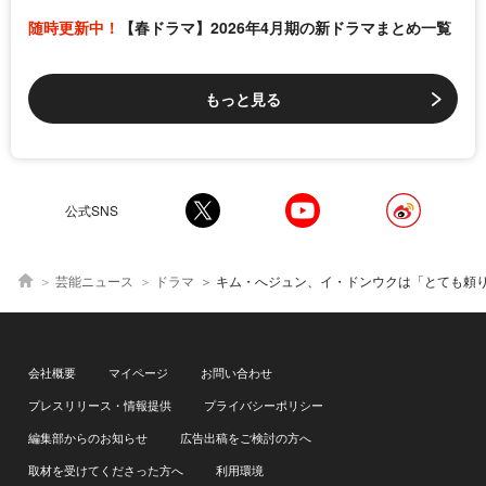
随時更新中！
【春ドラマ】2026年4月期の新ドラマまとめ一覧
もっと見る
公式SNS
芸能ニュース
ドラマ
キム・へジュン、イ・ドンウクは「とても頼りになる先輩」 過酷なアクションの裏側を出演者たちが激白＜殺し屋た
会社概要
マイページ
お問い合わせ
プレスリリース・情報提供
プライバシーポリシー
編集部からのお知らせ
広告出稿をご検討の方へ
取材を受けてくださった方へ
利用環境