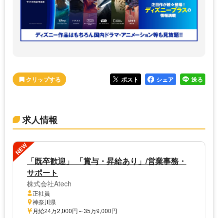
ポスト
シェア
送る
求人情報
NEW
「既卒歓迎」 「賞与・昇給あり」/営業事務・
サポート
株式会社Atech
正社員
神奈川県
月給24万2,000円～35万9,000円