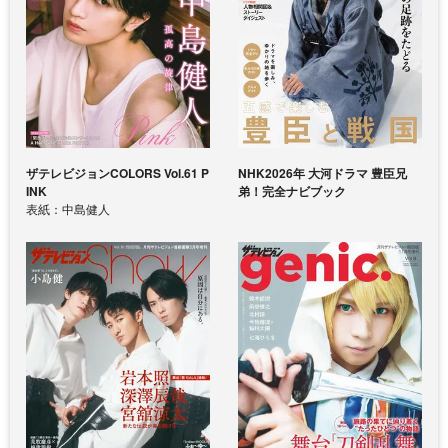
ザテレビジョンCOLORS Vol.61 P
NHK2026年 大河ドラマ 豊臣兄
INK
弟！完全ナビブック
表紙：中島健人