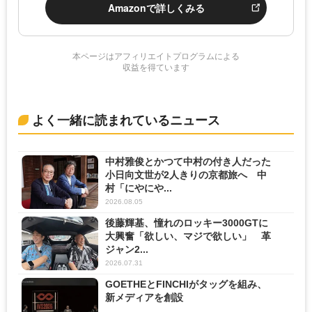
Amazonで詳しくみる
本ページはアフィリエイトプログラムによる
収益を得ています
よく一緒に読まれているニュース
中村雅俊とかつて中村の付き人だった
小日向文世が2人きりの京都旅へ 中
村「にやにや...
2026.08.05
後藤輝基、憧れのロッキー3000GTに
大興奮「欲しい、マジで欲しい」 革
ジャン2...
2026.07.31
GOETHEとFINCHIがタッグを組み、
新メディアを創設