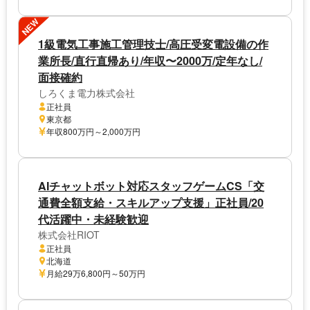
NEW
1級電気工事施工管理技士/高圧受変電設備の作
業所長/直行直帰あり/年収〜2000万/定年なし/
面接確約
しろくま電力株式会社
正社員
東京都
年収800万円～2,000万円
AIチャットボット対応スタッフゲームCS「交
通費全額支給・スキルアップ支援」正社員/20
代活躍中・未経験歓迎
株式会社RIOT
正社員
北海道
月給29万6,800円～50万円