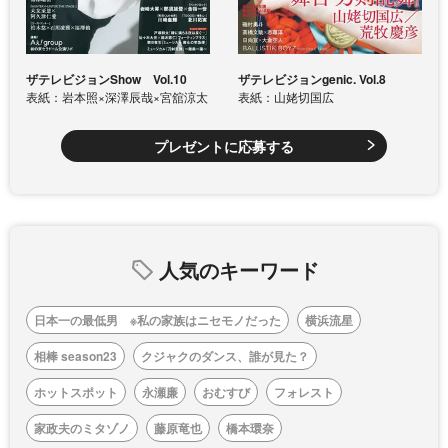
ザテレビジョンShow Vol.10
ザテレビジョンgenic. Vol.8
表紙：岩本照×深澤辰哉×宮舘涼太
表紙：山姥切国広
プレゼントに応募する
人気のキーワード
日本一の最低男 ※私の家族はニセモノだった
横浜流星
相棒 season23
クジャクのダンス、誰が見た？
ホットスポット
永瀬廉
おむすび
フォレスト
家政夫のミタゾノ
藤原竜也
橋本環奈