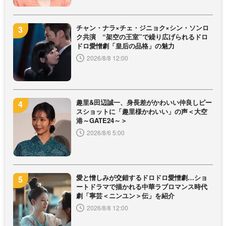
チャン・ナラ×チェ・ジニョク×シン・ソンロ
ク共演 “架空の王室”で繰り広げられるドロ
ドロ愛憎劇「皇后の品格」の魅力
2026/8/8 12:00
趣里&田辺誠一、身長差がかわいい仲良しピー
スショットに「趣里様かわいい」の声＜大空
港～GATE24～＞
2026/8/6 5:00
愛と憎しみが交錯するドロドロ愛憎劇…ショ
ートドラマで描かれる中華ラブロマンス時代
劇「寧芸＜ニンユン＞伝」を紹介
2026/8/8 12:00