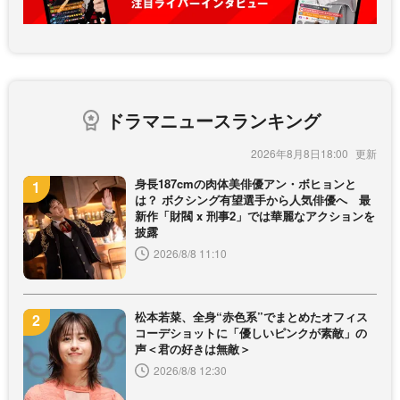
ドラマニュースランキング
2026年8月8日18:00
身長187cmの肉体美俳優アン・ボヒョンと
は？ ボクシング有望選手から人気俳優へ 最
新作「財閥 x 刑事2」では華麗なアクションを
披露
2026/8/8 11:10
松本若菜、全身“赤色系”でまとめたオフィス
コーデショットに「優しいピンクが素敵」の
声＜君の好きは無敵＞
2026/8/8 12:30