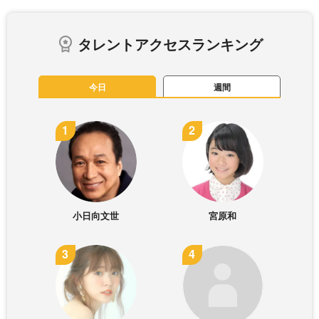
タレントアクセスランキング
今日
週間
小日向文世
宮原和