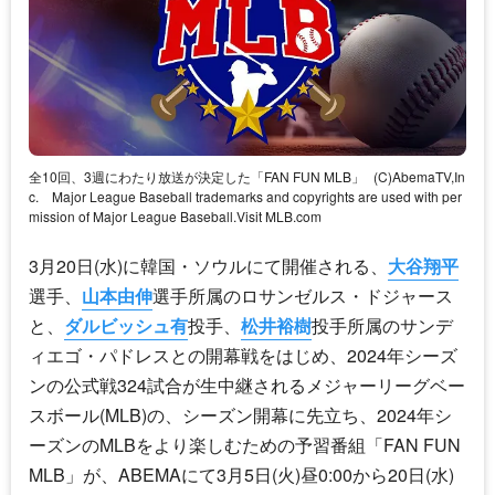
全10回、3週にわたり放送が決定した「FAN FUN MLB」
(C)AbemaTV,In
c. Major League Baseball trademarks and copyrights are used with per
mission of Major League Baseball.Visit MLB.com
3月20日(水)に韓国・ソウルにて開催される、
大谷翔平
選手、
山本由伸
選手所属のロサンゼルス・ドジャース
と、
ダルビッシュ有
投手、
松井裕樹
投手所属のサンデ
ィエゴ・パドレスとの開幕戦をはじめ、2024年シーズ
ンの公式戦324試合が生中継されるメジャーリーグベー
スボール(MLB)の、シーズン開幕に先立ち、2024年シ
ーズンのMLBをより楽しむための予習番組「FAN FUN
MLB」が、ABEMAにて3月5日(火)昼0:00から20日(水)