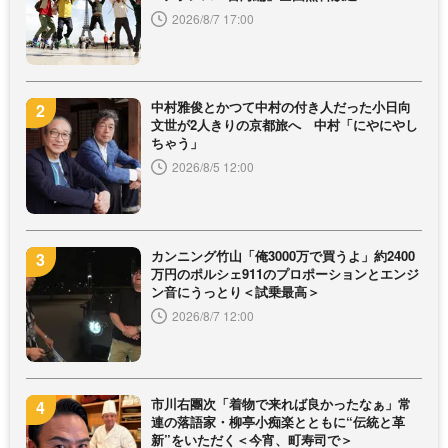
2026/8/7 17:00
中村雅俊とかつて中村の付き人だった小日向
文世が2人きりの京都旅へ 中村「にやにやし
ちゃう」
2026/8/5 12:00
カンニング竹山「俺3000万で買うよ」約2400
万円のポルシェ911のプロポーションとエンジ
ン音にうっとり＜試乗最高＞
2026/8/7 12:00
市川右團次「着物で来れば良かったなぁ」常
連の落語家・柳亭小痴楽とともに“伝統と革
新”をいただく＜今宵、町寿司で＞