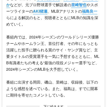
か
などが、元プロ野球選手で解説者の
里崎智也
やスポ
ーツライターの
AKI猪瀬
、MLBアナリストの
福島良一
らによる解説のもと、視聴者とともにMLBの知識を深
めていく。
番組内では、2024年シーズンのワールドシリーズ優勝
チームやホームラン王、首位打者、その年にもっとも
活躍した投手に贈られる賞のサイ・ヤング賞など、主
要タイトルの受賞選手を一気に予想するとともに、ML
B有識者たちの考える“最強の現役メジャー選手”など、
2024年シーズンのMLBを大予想していく。
番組に出演する岡田、磯山、里崎は、収録後、以下の
ような感想を述べている。また、福島は、すでに開幕
に期待を寄せたコメントしている。
下に続きます