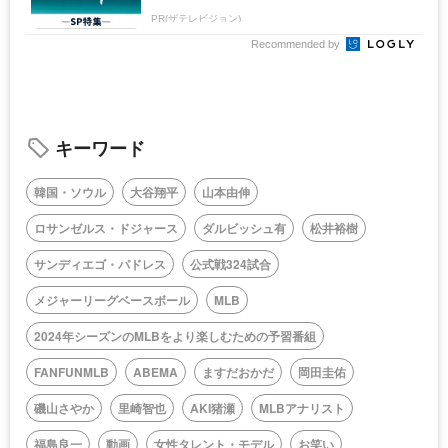
PR(ザテレビジョン)
Recommended by
キーワード
韓国・ソウル
大谷翔平
山本由伸
ロサンゼルス・ドジャース
ダルビッシュ有
松井裕樹
サンディエゴ・パドレス
公式戦324試合
メジャーリーグベースボール
MLB
2024年シーズンのMLBをより楽しむための予習番組
FANFUNMLB
ABEMA
ますだおかだ
岡田圭佑
磯山さやか
里崎智也
AKI猪瀬
MLBアナリスト
福島良一
動画
女性タレント・モデル
お笑い