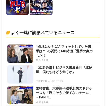
よく一緒に読まれているニュース
“MLBにいちばんフィットしていた選
手は？”の質問にAKI猪瀬「選手の実力
もだけ...
2024.03.19
【西野亮廣】ビジネス書最新刊『北極
星 僕たちはどう働くか』
PR(FINCHI on GOETHE)
里崎智也、大谷翔平選手所属のドジャ
ースを「勝てそうで勝てないチーム」
＜FAN F...
2024.03.11