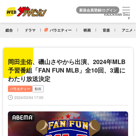
KADOKAWA Grou
KADOKAWA Grou
p
p
総合
ドラマ
バラエティー
映画
音楽
アニメ・
岡田圭佑、磯山さやから出演、2024年MLB
予習番組「FAN FUN MLB」全10回、3週に
わたり放送決定
バラエティー
動画
2024/03/04 17:00