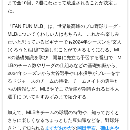
まで全10回、3週にわたって放送されることが決定し
た。
「FAN FUN MLB」は、世界最高峰のプロ野球リーグ・
MLBについてくわしい人はもちろん、これから楽しみ
たいと思っているビギナーでも2024年シーズンを“玄人
(くろうと)目線”で楽しむことができるようになる、ML
Bの基礎知識を学び、開幕に先立ち予習する番組で、M
LBのチーム数やリーグの仕組みなどの基礎知識から、
2024年シーズンから大谷選手や山本投手がプレーをす
るドジャースのチームの特徴、チームメイトの選手た
ちの情報など、MLBやそこで活躍が期待される日本人
選手についてをすみずみまで紹介する。
加えて、MLB各チームの球場の特徴や、知っておくと
さらに楽しくなるちょっとした豆知識などを、野球好
きとして知られる
ますだおかだ
の
岡田圭右
、
磯山さや