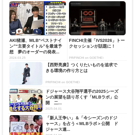
AKI猪瀬、MLB“ベストナイ
FINCHI主催「IVS2026」トー
ン”“主要タイトル”を最速予
クセッションが話題に！
想 夢のオーダーの発表...
2024.03.25
PR(FINCHI on GOETHE)
【西野亮廣】つくりたいものを追求で
きる環境の作り方とは
PR(FINCHI on GOETHE)
ドジャース大谷翔平選手の2025シーズ
ンの展望を語り尽くす「MLBラボ」公
開 二...
2025.04.01
「新人王争い」＆「今シーズンのドジ
ャース」を占う＜MLBラボ＞公開 ド
ジャース連...