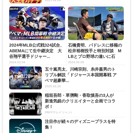
2025.04.08
2024年MLB公式戦324試合、
石橋貴明、パドレスに移籍の
ABEMAにて生中継決定 大
松井裕樹投手と特別対談 M
谷翔平選手ドジャー...
LBとプロ野球の違いに石
橋、...
2024.03.04
2024.04.09
五十嵐亮太、川崎宗則、糸井嘉男のト
リプル解説「ドジャース本国開幕戦 ア
ベマ超豪華...
2025.03.26
稲垣吾郎・草彅剛・香取慎吾の3人が
新進気鋭のクリエイターと企画でコラ
ボ！
PR(ザテレビジョン)
注目作が続々のディズニープラスを特
集！