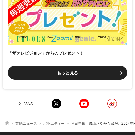
「ザテレビジョン」からのプレゼント！
もっと見る
公式SNS
芸能ニュース
バラエティー
岡田圭佑、磯山さやから出演、2024年MLB予習番組「FAN FUN MLB」全10