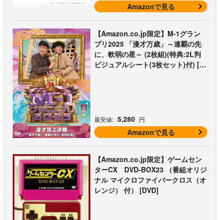
ジ） 付） [DVD]
Amazonで見る
【Amazon.co.jp限定】M-1グラン
プリ2025 「漫才万歳」～連覇の先
に、軟弱の星～ (2枚組)(特典:2L判
ビジュアルシート(3枚セット)付) [D
VD]
5,280
最安値:
円
Amazonで見る
【Amazon.co.jp限定】ゲームセン
ターCX DVD-BOX23 （番組オリジ
ナル マイクロファイバークロス（オ
レンジ） 付） [DVD]