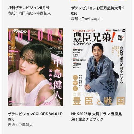
月刊ザテレビジョン9月号
ザテレビジョンお正月超特大号 2
表紙：内田有紀＆寺西拓人
026
表紙：Travis Japan
ザテレビジョンCOLORS Vol.61 P
NHK2026年 大河ドラマ 豊臣兄
INK
弟！完全ナビブック
表紙：中島健人