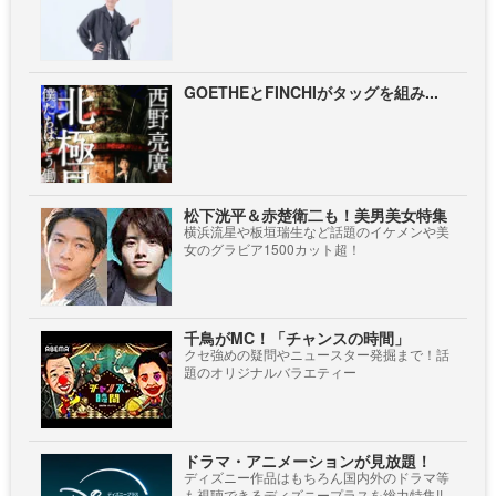
GOETHEとFINCHIがタッグを組み...
松下洸平＆赤楚衛二も！美男美女特集
横浜流星や板垣瑞生など話題のイケメンや美
女のグラビア1500カット超！
千鳥がMC！「チャンスの時間」
クセ強めの疑問やニュースター発掘まで！話
題のオリジナルバラエティー
ドラマ・アニメーションが見放題！
ディズニー作品はもちろん国内外のドラマ等
も視聴できるディズニープラスを総力特集!!