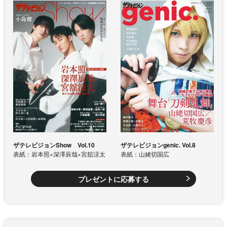
ザテレビジョンShow Vol.10
ザテレビジョンgenic. Vol.8
表紙：岩本照×深澤辰哉×宮舘涼太
表紙：山姥切国広
プレゼントに応募する