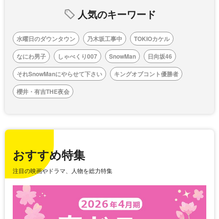
人気のキーワード
水曜日のダウンタウン
乃木坂工事中
TOKIOカケル
なにわ男子
しゃべくり007
SnowMan
日向坂46
それSnowManにやらせて下さい
キングオブコント優勝者
櫻井・有吉THE夜会
おすすめ特集
注目の映画やドラマ、人物を総力特集