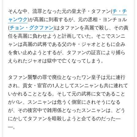
そんな中、流罪となった元の皇太子・タファン(
チ・チ
ャンウク
)が高麗に到着するが、元の丞相・ヨンチョル
(
チョン・グクファン
)はタファンを高麗で殺し、その責
任を高麗に負わせようと計画していた。そこでスンニ
ャンは高麗の武将である父のキ・ジャオとともに企み
を食い止めようとするが、タファンの証言により捕ら
えられたジャオは獄中で亡くなってしまう。
タファン襲撃の罪で廃位となったワン皇子は元に連行
され、貢女・宦官の1人としてスンニャンも共に連れて
いかれることとなる。そして元の武将に女であること
がバレ、スンニャンは危うく側室にされそうになる
が、その後宮中で雑用係となったスンニャンは、どう
にかしてタファンを暗殺しようと企てるのだった―
―。