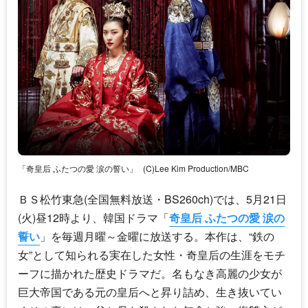
「奇皇后 ふたつの愛 涙の誓い」
(C)Lee Kim Production/MBC
ＢＳ松竹東急(全国無料放送・BS260ch)では、5月21日
(火)昼12時より、韓国ドラマ「
奇皇后 ふたつの愛 涙の
誓い
」を毎週月曜～金曜に放送する。本作は、“鉄の
女”として知られる実在した女性・奇皇后の生涯をモチ
ーフに描かれた歴史ドラマだ。名もなき高麗の少女が
巨大帝国である元の皇后へと昇り詰め、生き抜いてい