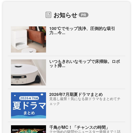
お知らせ
100℃でモップ洗浄、圧倒的な吸引
力…今...
いつもきれいなモップで床掃除。ロボ
ット掃...
2026年7月期夏ドラマまとめ
見逃し厳禁！気になる新ドラマをまとめてチ
ェック
千鳥がMC！「チャンスの時間」
クセ強めの疑問やニュースター発掘まで！話