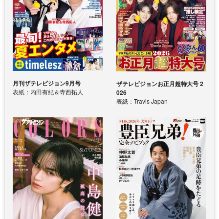
月刊ザテレビジョン9月号
ザテレビジョンお正月超特大号 2
表紙：内田有紀＆寺西拓人
026
表紙：Travis Japan