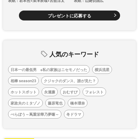
表紙：岩本照×深澤辰哉×宮舘涼太
表紙：山姥切国広
プレゼントに応募する
人気のキーワード
日本一の最低男 ※私の家族はニセモノだった
横浜流星
相棒 season23
クジャクのダンス、誰が見た？
ホットスポット
永瀬廉
おむすび
フォレスト
家政夫のミタゾノ
藤原竜也
橋本環奈
べらぼう～蔦重栄華乃夢噺～
冬ドラマ