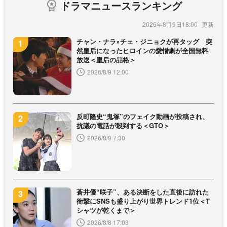
ドラマニュースランキング
2026年8月9日18:00
チャン・ナラ×チェ・ジニョクが再タッグ 突
然皇后になったヒロインの愛憎劇が全国無料
放送＜皇后の品格＞
2026/8/9 12:00
反町隆史“鬼塚”のフェイク動画が投稿され、
抗議の電話が殺到する＜GTO＞
2026/8/9 7:30
蒼井優“咲子”、ある決断をした直後に訪れた
衝撃にSNSも盛り上がり世界トレンド1位＜T
シャツが乾くまで＞
2026/8/8 17:03