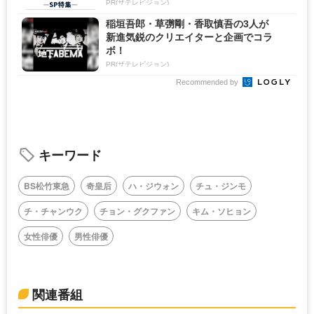
PR(ザテレビジョン)
稲垣吾郎・草彅剛・香取慎吾の3人が
新進気鋭のクリエイターと企画でコラ
ボ！
PR(ザテレビジョン)
Recommended by
キーワード
BS松竹東急
奇皇后
ハ・ジウォン
チュ・ジンモ
チ・チャンウク
チョン・グクファン
キム・ソヒョン
女性俳優
男性俳優
関連番組