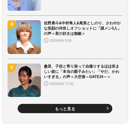
佐野勇斗&中村隼人&尾美としのり、さわやか
な笑顔の仲良しオフショットに「謎メン3人」
の声＜君の好きは無敵＞
2026/8/9 5:00
趣里、子役と寄り添って自撮りするほほ笑ま
しい姿に「本当の親子みたい」「やだ、かわ
いすぎる」の声＜大空港～GATE24～＞
2026/8/8 17:30
もっと見る