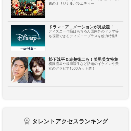
題のオリジナルバラエティー
ドラマ・アニメーションが見放題！
ディズニー作品はもちろん国内外のドラマ等
も視聴できるディズニープラスを総力特集!!
松下洸平＆赤楚衛二も！美男美女特集
横浜流星や板垣瑞生など話題のイケメンや美
女のグラビア1500カット超！
タレントアクセスランキング