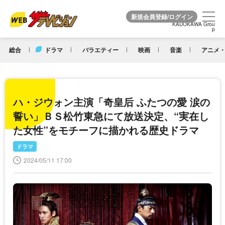
KADOKAWA Grou
KADOKAWA Grou
p
p
総合
ドラマ
バラエティー
映画
音楽
アニメ・
ハ・ジウォン主演「奇皇后 ふたつの愛 涙の
誓い」ＢＳ松竹東急にて放送決定、“実在し
た女性”をモチーフに描かれる歴史ドラマ
ドラマ
2024/05/11 17:00