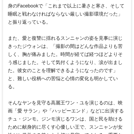
身のFacebookで「これまで以上に暑さと寒さ、そして
睡眠と戦わなければならない厳しい撮影環境だった」
と振り返っている。
また、愛と復讐に揺れるスンニャンの姿を見事に演じ
きったジウォンは、「撮影の間はどんな作品よりも苦
しく、胸が痛みました。時間が経てば経つほどよりそ
う感じました。そして気付くようになり、涙が出まし
た。彼女のことを理解できるようになったのです」
と、難しい役柄への苦悩と心情の変化も明かしてい
る。
そんなヤンを見守る高麗王ワン・ユを演じるのは、映
画「愛 サラン」や「ハッピーエンド」などに出演する
チュ・ジンモ
。ジンモ演じるワンは、国と民を助ける
ために献身的に尽くす心優しい王で、スンニャンが女