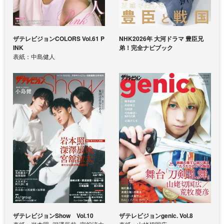
ザテレビジョンCOLORS Vol.61 P
NHK2026年 大河ドラマ 豊臣兄
INK
弟！完全ナビブック
表紙：中島健人
ザテレビジョンShow Vol.10
ザテレビジョンgenic. Vol.8