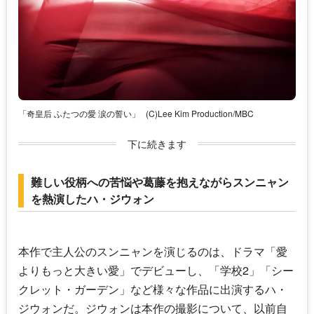
「奇皇后 ふたつの愛 涙の誓い」
(C)Lee Kim Production/MBC
下に続きます
難しい役柄への苦悩や葛藤を抱えながらスンニャン
を熱演したハ・ジウォン
本作で主人公のスンニャンを演じるのは、ドラマ「愛
よりもっと大きい愛」でデビューし、「学校2」「シー
クレット・ガーデン」など様々な作品に出演する
ハ・
ジウォン
だ。ジウォンは本作の撮影について、以前自