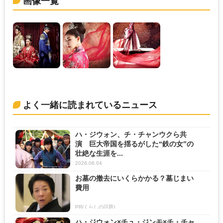
画像一覧
よく一緒に読まれているニュース
ハ・ジウォン、チ・チャンウクら共
演 巨大帝国を揺るがした“鉄の女”の
壮絶な生涯を...
2026.08.04
お墓の撤去にいくらかかる？墓じまい
費用
PR(くらしの話題)
ハ・ジウォン×チュ・ジンモ×チ・チャ