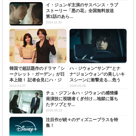
イ・ジュンギ主演のサスペンス・ラブ
ストーリー「悪の花」全国無料放送
第1話のあら...
2024.11.30
韓国で超話題作のドラマ「シ
ハ・ジウォン“サンア”とナ
ークレット・ガーデン」が日
ナ“ジョンウォン”の美しいキ
本上陸！ 記者会見にハ・ジ
スシーンに衝撃走る…危う
ウ...
い...
2012.03.07
2026.05.09
チュ・ジフン＆ハ・ジウォンの感情爆
発演技に視聴者くぎ付け…地獄に落ち
たテソプとサ...
2026.05.23
注目作が続々のディズニープラスを特
集！