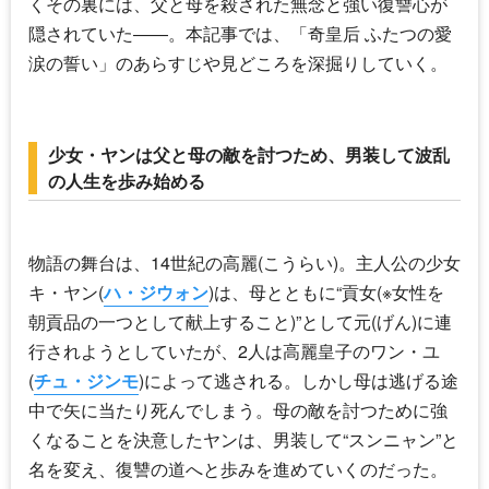
くその裏には、父と母を殺された無念と強い復讐心が
隠されていた――。本記事では、「奇皇后 ふたつの愛
涙の誓い」のあらすじや見どころを深掘りしていく。
少女・ヤンは父と母の敵を討つため、男装して波乱
の人生を歩み始める
物語の舞台は、14世紀の高麗(こうらい)。主人公の少女
キ・ヤン(
ハ・ジウォン
)は、母とともに“貢女(※女性を
朝貢品の一つとして献上すること)”として元(げん)に連
行されようとしていたが、2人は高麗皇子のワン・ユ
(
チュ・ジンモ
)によって逃される。しかし母は逃げる途
中で矢に当たり死んでしまう。母の敵を討つために強
くなることを決意したヤンは、男装して“スンニャン”と
名を変え、復讐の道へと歩みを進めていくのだった。