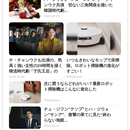
ンウク共演 切ない三角関係を描いた
韓国時代劇...
2026.08.03
チ・チャンウクも出演の、気
いつもきれいなモップで床掃
高く強い女性の24時間を描く
除。ロボット掃除機の進化が
韓流時代劇「于氏王后」の
すごい！
見...
2025.10.09
PR(Dreame)
次に買うならどれがいい？最新ロボッ
ト掃除機はこんなに進化した
PR(Dreame)
チュ・ジフン“テソプ”とハ・ジウォ
ン“サンア”、復讐の果てに見た“終わ
らない地獄...
2026.05.24