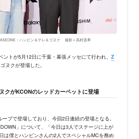
OBASEONE・ハンビン＆テレ＆ゴヌク
撮影＝高村直希
ットイベントが5月12日に千葉・幕張メッセにて行われ、
Z
、ゴヌクが登場した。
ゴヌクがKCONのレッドカーペットに登場
ループで登場しており、今回2日連続の登場となる。
TDOWN」について、「今日は3人でステージに上が
日は僕とハンビンさんの2人でスペシャルMCを務め