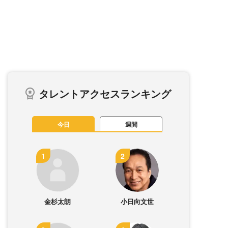
タレントアクセスランキング
今日
週間
金杉太朗
小日向文世