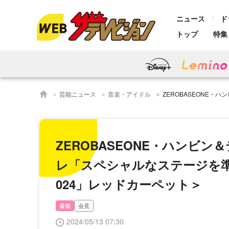
ニュース
ド
トップ
特集
芸能ニュース
音楽・アイドル
ZEROBASEONE・ハンビン＆テレ＆ゴヌクが2日連続
ZEROBASEONE・ハンビ
レ「スペシャルなステージを準備し
024」レッドカーペット＞
音楽
会見
2024/05/13 07:30