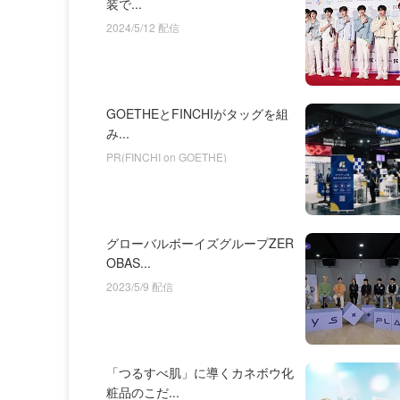
装で...
2024/5/12 配信
GOETHEとFINCHIがタッグを組
み...
PR(FINCHI on GOETHE)
グローバルボーイズグループZER
OBAS...
2023/5/9 配信
「つるすべ肌」に導くカネボウ化
粧品のこだ...