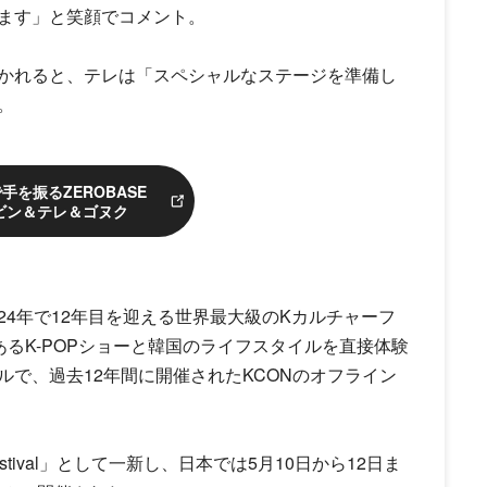
ます」と笑顔でコメント。
かれると、テレは「スペシャルなステージを準備し
。
手を振るZEROBASE
ビン＆テレ＆ゴヌク
2024年で12年目を迎える世界最大級のKカルチャーフ
るK-POPショーと韓国のライフスタイルを直接体験
で、過去12年間に開催されたKCONのオフライン
t Festival」として一新し、日本では5月10日から12日ま