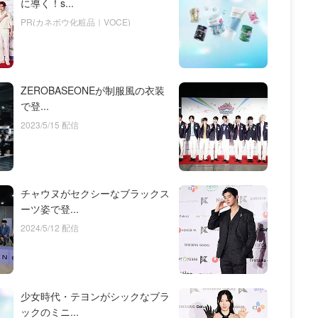
に導く！s...
PR(カネボウ化粧品｜VOCE)
ZEROBASEONEが制服風の衣装
で登...
2023/5/15 配信
チャウヌがセクシーなブラックス
ーツ姿で登...
2024/5/12 配信
少女時代・テヨンがシックなブラ
ックのミニ...