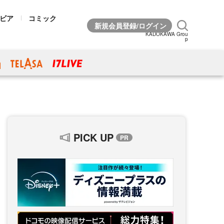
ビア
コミック
KADOKAWA Grou
p
PICK UP