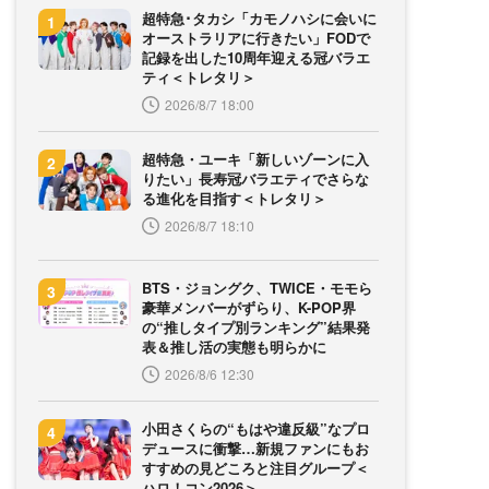
超特急･タカシ「カモノハシに会いに
オーストラリアに行きたい」FODで
記録を出した10周年迎える冠バラエ
ティ＜トレタリ＞
2026/8/7 18:00
超特急・ユーキ「新しいゾーンに入
りたい」長寿冠バラエティでさらな
る進化を目指す＜トレタリ＞
2026/8/7 18:10
BTS・ジョングク、TWICE・モモら
豪華メンバーがずらり、K-POP界
の“推しタイプ別ランキング”結果発
表＆推し活の実態も明らかに
2026/8/6 12:30
小田さくらの“もはや違反級”なプロ
デュースに衝撃…新規ファンにもお
すすめの見どころと注目グループ＜
ハロ！コン2026＞