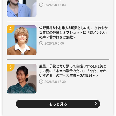
2026/8/8 17:03
佐野勇斗&中村隼人&尾美としのり、さわやか
な笑顔の仲良しオフショットに「謎メン3人」
の声＜君の好きは無敵＞
2026/8/9 5:00
趣里、子役と寄り添って自撮りするほほ笑ま
しい姿に「本当の親子みたい」「やだ、かわ
いすぎる」の声＜大空港～GATE24～＞
2026/8/8 17:30
もっと見る