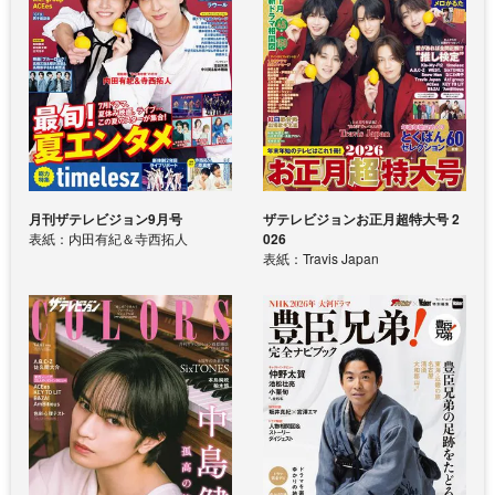
月刊ザテレビジョン9月号
ザテレビジョンお正月超特大号 2
表紙：内田有紀＆寺西拓人
026
表紙：Travis Japan