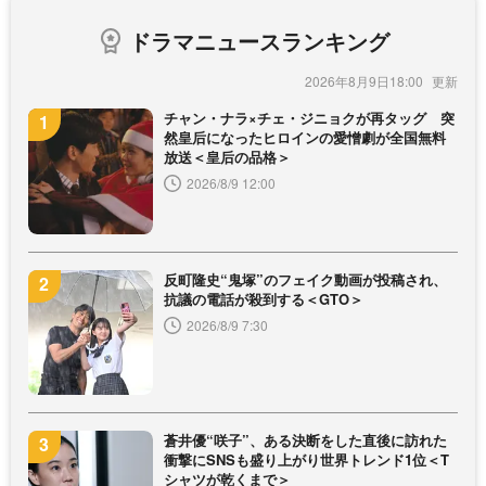
ドラマニュースランキング
2026年8月9日18:00
チャン・ナラ×チェ・ジニョクが再タッグ 突
然皇后になったヒロインの愛憎劇が全国無料
放送＜皇后の品格＞
2026/8/9 12:00
反町隆史“鬼塚”のフェイク動画が投稿され、
抗議の電話が殺到する＜GTO＞
2026/8/9 7:30
蒼井優“咲子”、ある決断をした直後に訪れた
衝撃にSNSも盛り上がり世界トレンド1位＜T
シャツが乾くまで＞