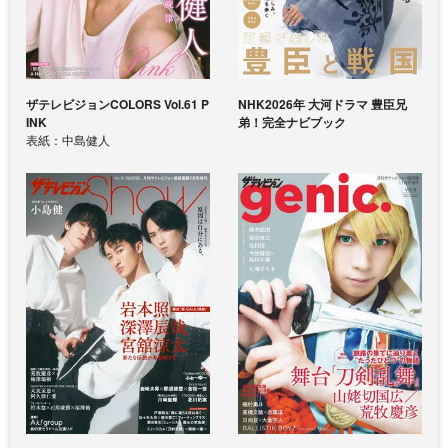
ザテレビジョンCOLORS Vol.61 P
NHK2026年 大河ドラマ 豊臣兄
INK
弟！完全ナビブック
表紙：中島健人