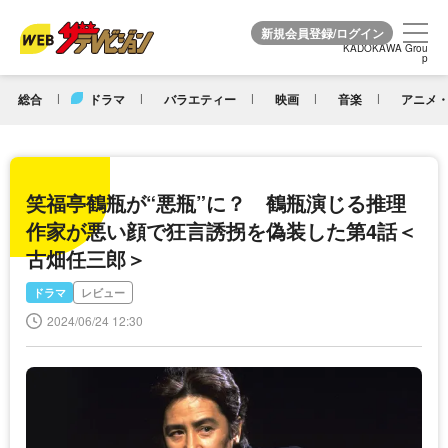
KADOKAWA Grou
KADOKAWA Grou
p
p
総合
ドラマ
バラエティー
映画
音楽
アニメ・
笑福亭鶴瓶が“悪瓶”に？ 鶴瓶演じる推理
作家が悪い顔で狂言誘拐を偽装した第4話＜
古畑任三郎＞
ドラマ
レビュー
2024/06/24 12:30