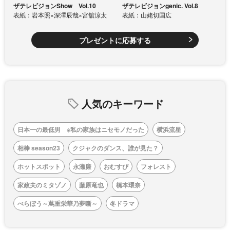
ザテレビジョンShow Vol.10
ザテレビジョンgenic. Vol.8
表紙：岩本照×深澤辰哉×宮舘涼太
表紙：山姥切国広
プレゼントに応募する
人気のキーワード
日本一の最低男 ※私の家族はニセモノだった
横浜流星
相棒 season23
クジャクのダンス、誰が見た？
ホットスポット
永瀬廉
おむすび
フォレスト
家政夫のミタゾノ
藤原竜也
橋本環奈
べらぼう～蔦重栄華乃夢噺～
冬ドラマ