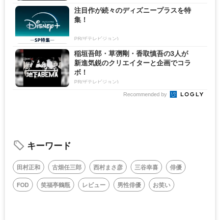
注目作が続々のディズニープラスを特
集！
PR(ザテレビジョン)
稲垣吾郎・草彅剛・香取慎吾の3人が
新進気鋭のクリエイターと企画でコラ
ボ！
PR(ザテレビジョン)
Recommended by
キーワード
田村正和
古畑任三郎
西村まさ彦
三谷幸喜
俳優
FOD
笑福亭鶴瓶
レビュー
男性俳優
お笑い