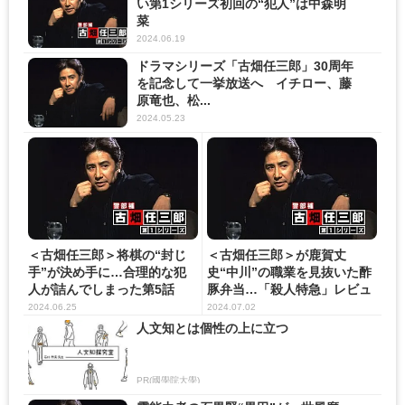
い第1シリーズ初回の“犯人”は中森明
菜
2024.06.19
ドラマシリーズ「古畑任三郎」30周年
を記念して一挙放送へ イチロー、藤
原竜也、松...
2024.05.23
＜古畑任三郎＞将棋の“封じ
＜古畑任三郎＞が鹿賀丈
手”が決め手に…合理的な犯
史“中川”の職業を見抜いた酢
人が詰んでしまった第5話
豚弁当…「殺人特急」レビュ
ー
2024.06.25
2024.07.02
人文知とは個性の上に立つ
PR(國學院大學)