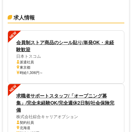
求人情報
NEW
会員制ストア商品のシール貼り/単発OK・未経
験歓迎
日本トスコム
派遣社員
東京都
時給1,306円～
NEW
求職者サポートスタッフ/「オープニング募
集」/完全未経験OK/完全週休2日制/社会保険完
備
株式会社綜合キャリアオプション
契約社員
北海道