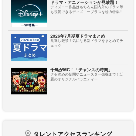
ドラマ・アニメーションが見放題！
ディズニー作品はもちろん国内外のドラマ等
も視聴できるディズニープラスを総力特集!!
2026年7月期夏ドラマまとめ
見逃し厳禁！気になる新ドラマをまとめてチ
ェック
千鳥がMC！「チャンスの時間」
クセ強めの疑問やニュースター発掘まで！話
題のオリジナルバラエティー
タレントアクセスランキング