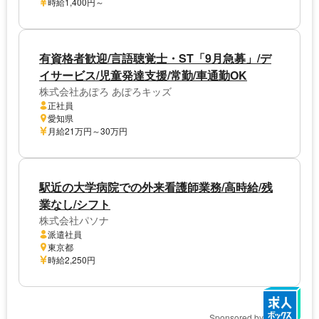
時給1,400円～
有資格者歓迎/言語聴覚士・ST「9月急募」/デ
イサービス/児童発達支援/常勤/車通勤OK
株式会社あぽろ あぽろキッズ
正社員
愛知県
月給21万円～30万円
駅近の大学病院での外来看護師業務/高時給/残
業なし/シフト
株式会社パソナ
派遣社員
東京都
時給2,250円
Sponsored by