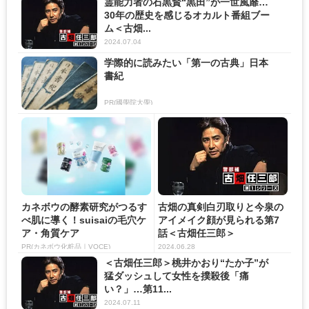
霊能力者の石黒賢“黒田”が一世風靡…
30年の歴史を感じるオカルト番組ブー
ム＜古畑...
2024.07.04
学際的に読みたい「第一の古典」日本
書紀
PR(國學院大學)
カネボウの酵素研究がつるす
古畑の真剣白刃取りと今泉の
べ肌に導く！suisaiの毛穴ケ
アイメイク顔が見られる第7
ア・角質ケア
話＜古畑任三郎＞
PR(カネボウ化粧品｜VOCE)
2024.06.28
＜古畑任三郎＞桃井かおり“たか子”が
猛ダッシュして女性を撲殺後「痛
い？」…第11...
2024.07.11