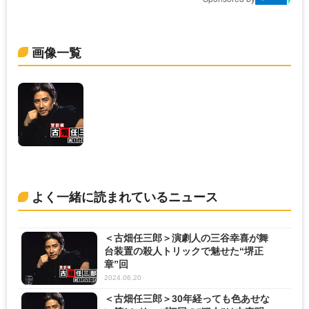
画像一覧
よく一緒に読まれているニュース
＜古畑任三郎＞演劇人の三谷幸喜が舞
台装置の殺人トリックで魅せた“堺正
章”回
2024.06.20
＜古畑任三郎＞30年経っても色あせな