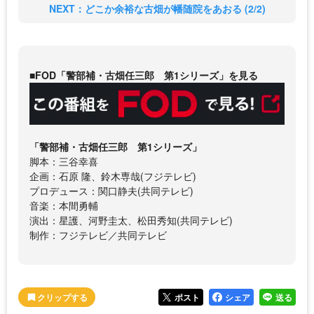
NEXT：どこか余裕な古畑が幡随院をあおる (2/2)
■FOD「警部補・古畑任三郎 第1シリーズ」を見る
「警部補・古畑任三郎 第1シリーズ」
脚本：三谷幸喜
企画：石原 隆、鈴木専哉(フジテレビ)
プロデュース：関口静夫(共同テレビ)
音楽：本間勇輔
演出：星護、河野圭太、松田秀知(共同テレビ)
制作：フジテレビ／共同テレビ
ポスト
シェア
送る