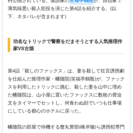
料公開されている。落語家の
笑福亭鶴瓶
が、自信家で
薄気味悪い殺人犯役を演じた第4話を紹介する。(以
下、ネタバレが含まれます)
功名なトリックで警察をだまそうとする人気推理作
家VS古畑
第4話「殺しのファックス」は、妻を殺して狂言誘拐劇
を仕組んだ推理作家・幡随院(
笑福亭鶴瓶
)が、ファック
スを利用したトリックに挑む。殺した妻を山中に埋め
た幡随院は、山小屋に置いたファックスに数枚の脅迫
文をタイマーでセットし、何食わぬ顔でいつも仕事場
にしている都心のホテルに戻った。
幡随院の部屋で待機する蟹丸警部(峰岸徹)ら誘拐犯専門