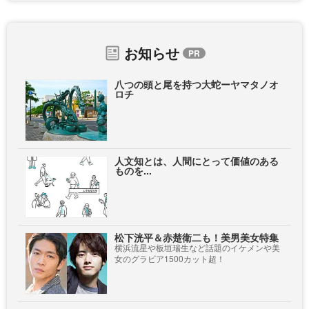
お知らせ
八つの頭と尾を持つ大蛇ーヤマタノオ
ロチ
人文知とは、人間にとって価値のある
ものを...
松下洸平＆赤楚衛二も！美男美女特集
横浜流星や板垣瑞生など話題のイケメンや美
女のグラビア1500カット超！