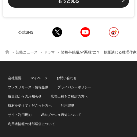
もっと見る
公式SNS
芸能ニュース
ドラマ
笑福亭鶴瓶が“悪瓶”に？ 鶴瓶演じる推理作家が悪い顔で狂言誘拐を偽装した第4話＜古畑
会社概要
マイページ
お問い合わせ
プレスリリース・情報提供
プライバシーポリシー
編集部からのお知らせ
広告出稿をご検討の方へ
取材を受けてくださった方へ
利用環境
サイト利用規約
Webプッシュ通知について
利用者情報の外部送信について