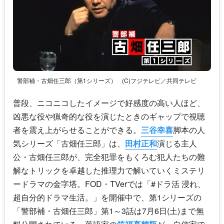
警部補・古畑任三郎（第1シリーズ）
(C)フジテレビ／共同テレビ
普段、ニコニコしたイメージで好感度の高い人ほど、
凶悪な役や猟奇的な役を演じたときのギャップで視聴
者を震え上がらせることができる。
三谷幸喜
脚本の人
気シリーズ「古畑任三郎」は、
田村正和
演じる主人
公・古畑任三郎が、完全犯罪をもくろむ犯人たちの難
解なトリックを卓越した推理力で解いていくミステリ
ードラマの金字塔。FOD・TVerでは「#ドラ活 浸れ、
超自分的ドラマ生活。」を開催中で、第1シリーズの
「警部補・古畑任三郎」第1～3話は7月6日(土)まで無