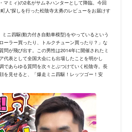
ザ・マミィ)の2名がサムネハンターとして降臨。今回
超町人”探しを行った松陰寺太勇のレビューをお届けす
、ミニ四駆(動力付き自動車模型)をやっているという
ローラー買ったり、トルクチューン買ったり？」な
問が飛び出す。この男性は2014年に開催されたミ
ア代表として全国大会にも出場したことを明かし
調であらゆる質問を次々とぶつけていく松陰寺。長
顔を見せると、「爆走ミニ四駆！レッツゴー！安