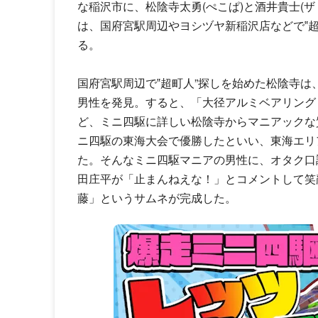
な稲沢市に、松陰寺太勇(ぺこぱ)と酒井貴士(
は、国府宮駅周辺やヨシヅヤ新稲沢店などで‟
る。
国府宮駅周辺で‟超町人”探しを始めた松陰寺は
男性を発見。すると、「大径アルミベアリング
ど、ミニ四駆に詳しい松陰寺からマニアックな質
ニ四駆の東海大会で優勝したといい、東海エリ
た。そんなミニ四駆マニアの男性に、オタク口
田庄平が「止まんねえな！」とコメントして笑
藤」というサムネが完成した。