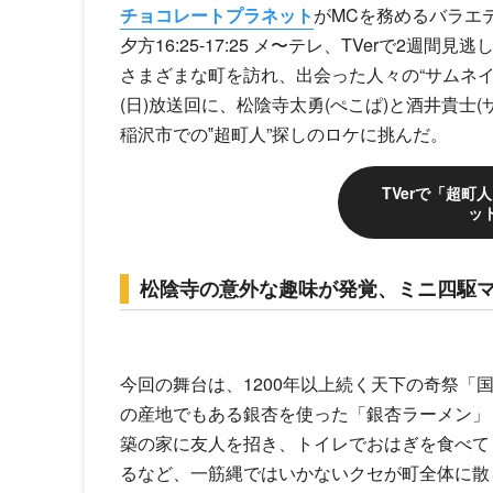
チョコレートプラネット
がMCを務めるバラエ
夕方16:25-17:25 メ〜テレ、TVerで2週
さまざまな町を訪れ、出会った人々の“サムネイ
(日)放送回に、松陰寺太勇(ぺこぱ)と酒井貴士
稲沢市での‟超町人”探しのロケに挑んだ。
TVerで「超
ッ
松陰寺の意外な趣味が発覚、ミニ四駆マ
今回の舞台は、1200年以上続く天下の奇祭「
の産地でもある銀杏を使った「銀杏ラーメン」
築の家に友人を招き、トイレでおはぎを食べて
るなど、一筋縄ではいかないクセが町全体に散