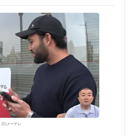
(C)メ〜テレ