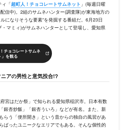
ティ「
超町人！チョコレートサムネット
」(毎週日曜
間見逃し配信中)。2組のサムネハンター(調査隊)が東海地方の
ルになりそうな要素”を発掘する番組だ。6月23日
(ザ・マミィ)がサムネハンターとして登場し、愛知県
町人！チョコレートサムネ
ト」を観る
ニアの男性と意気投合!?
国府宮はだか祭」で知られる愛知県稲沢市。日本有数
「銀杏炒飯」「銀杏ういろ」などが有名。また、新
もらう「便所開き」という昔からの独自の風習があ
らばったユニークなエリアでもある。そんな個性的