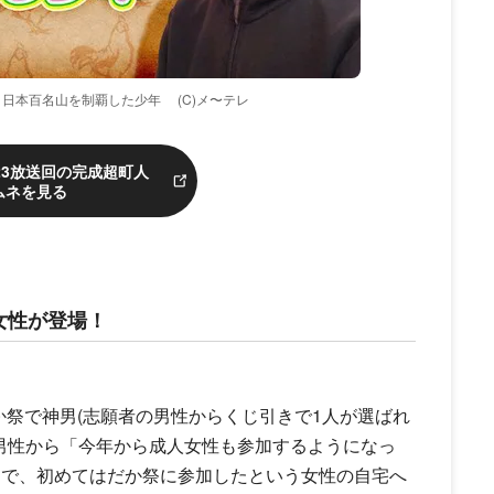
 日本百名山を制覇した少年
(C)メ〜テレ
/23放送回の完成超町人
ムネを見る
女性が登場！
だか祭で神男(志願者の男性からくじ引きで1人が選ばれ
の男性から「今年から成人女性も参加するようになっ
中で、初めてはだか祭に参加したという女性の自宅へ