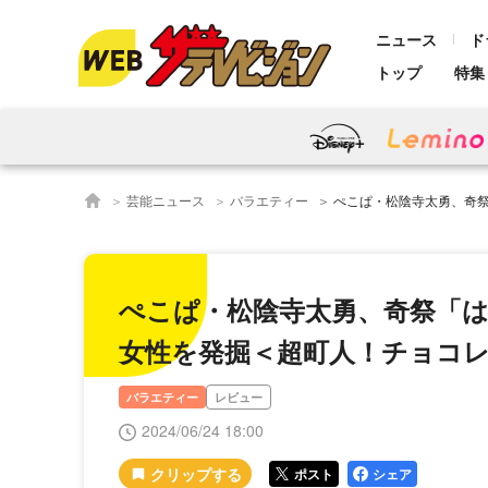
ニュース
ド
トップ
特集
芸能ニュース
バラエティー
ぺこぱ・松陰寺太勇、奇祭「はだか祭」12
ぺこぱ・松陰寺太勇、奇祭「は
女性を発掘＜超町人！チョコ
バラエティー
レビュー
2024/06/24 18:00
ポスト
シェア