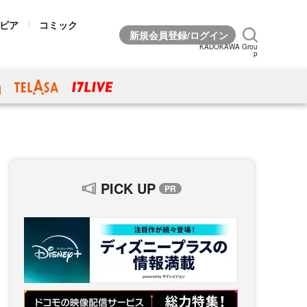
ビア
コミック
KADOKAWA Grou
p
PICK UP