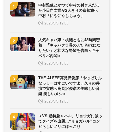
中村雅俊とかつて中村の付き人だっ
た小日向文世が2人きりの京都旅へ
中村「にやにやしちゃう」
2026/8/5 12:00
人気キャバ嬢・桃瀬ともに48時間密
着 「キャバクラ界のJ.Y. Parkにな
りたい」と壮大な野望を告白＜キャ
ベリバ内閣＞
2026/8/6 18:00
THE ALFEE高見沢俊彦「やっぱりふ
なっしーはすごいですよ」久々の共
演で実感＜高見沢俊彦の美味しい音
楽 美しいメシ＞
2026/8/6 12:00
＜VS.超特急＞ハル、リョウガに倣っ
てクイズを出題…“リョガハル”コン
ビらしいノリにほっこり