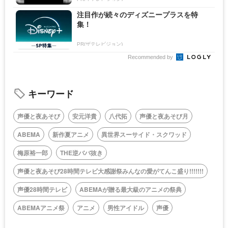
注目作が続々のディズニープラスを特
集！
PR(ザテレビジョン)
Recommended by
キーワード
声優と夜あそび
安元洋貴
八代拓
声優と夜あそび月
ABEMA
新作夏アニメ
異世界スーサイド・スクワッド
梅原裕一郎
THE逆ババ抜き
声優と夜あそび28時間テレビ大感謝祭みんなの愛がてんこ盛り!!!!!!!
声優28時間テレビ
ABEMAが贈る最大級のアニメの祭典
ABEMAアニメ祭
アニメ
男性アイドル
声優