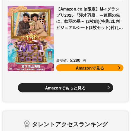
【Amazon.co.jp限定】M-1グラン
プリ2025 「漫才万歳」～連覇の先
に、軟弱の星～ (2枚組)(特典:2L判
ビジュアルシート(3枚セット)付) [D
VD]
5,280
最安値:
円
Amazonで見る
Amazonでもっと見る
タレントアクセスランキング