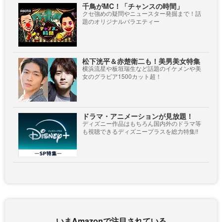
千鳥がMC！「チャンスの時間」
クセ強めの疑問やニュースター発掘まで！話
題のオリジナルバラエティー
松下洸平＆赤楚衛二も！美男美女特集
横浜流星や板垣瑞生など話題のイケメンや美
女のグラビア1500カット超！
ドラマ・アニメーションが見放題！
ディズニー作品はもちろん国内外のドラマ等
も視聴できるディズニープラスを総力特集!!
いまAmazonで注目されている