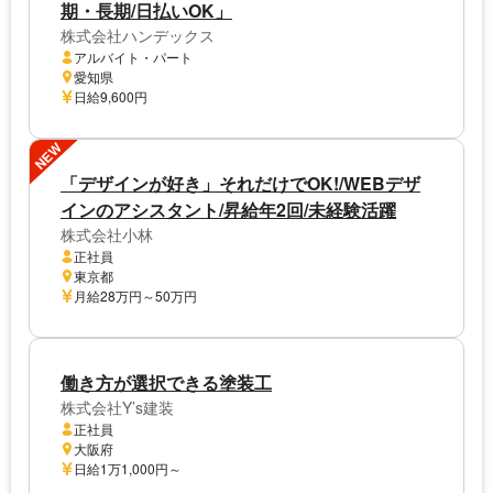
期・長期/日払いOK」
株式会社ハンデックス
アルバイト・パート
愛知県
日給9,600円
NEW
「デザインが好き」それだけでOK!/WEBデザ
インのアシスタント/昇給年2回/未経験活躍
株式会社小林
正社員
東京都
月給28万円～50万円
働き方が選択できる塗装工
株式会社Y’s建装
正社員
大阪府
日給1万1,000円～