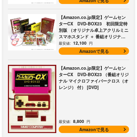
Amazonで見る
【Amazon.co.jp限定】ゲームセン
ターCX DVD-BOX23 初回限定特
別版 （オリジナル卓上アクリルミニ
スマホスタンド ＋ 番組オリジナル
マイクロファイバークロス（オレン
12,100
最安値:
円
ジ） 付） [DVD]
Amazonで見る
【Amazon.co.jp限定】ゲームセン
ターCX DVD-BOX23 （番組オリジ
ナル マイクロファイバークロス（オ
レンジ） 付） [DVD]
8,800
最安値:
円
Amazonで見る