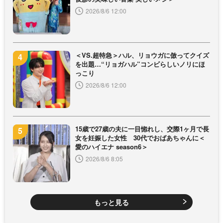
2026/8/6 12:00
＜VS.超特急＞ハル、リョウガに倣ってクイズ
を出題…“リョガハル”コンビらしいノリにほ
っこり
2026/8/6 12:00
15歳で27歳の夫に一目惚れし、交際1ヶ月で長
女を妊娠した女性 30代でおばあちゃんに＜
愛のハイエナ season6＞
2026/8/6 8:05
もっと見る