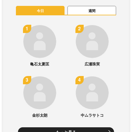
今日
週間
亀石太夏匡
広瀬珠実
金杉太朗
中ムラサトコ