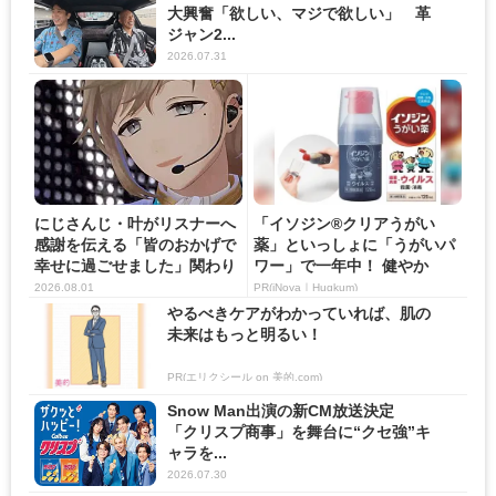
大興奮「欲しい、マジで欲しい」 革
ジャン2...
2026.07.31
にじさんじ・叶がリスナーへ
「イソジン®クリアうがい
感謝を伝える「皆のおかげで
薬」といっしょに「うがいパ
幸せに過ごせました」関わり
ワー」で一年中！ 健やか
の...
2026.08.01
PR(iNova｜Hugkum)
やるべきケアがわかっていれば、肌の
未来はもっと明るい！
PR(エリクシール on 美的.com)
Snow Man出演の新CM放送決定
「クリスプ商事」を舞台に“クセ強”キ
ャラを...
2026.07.30