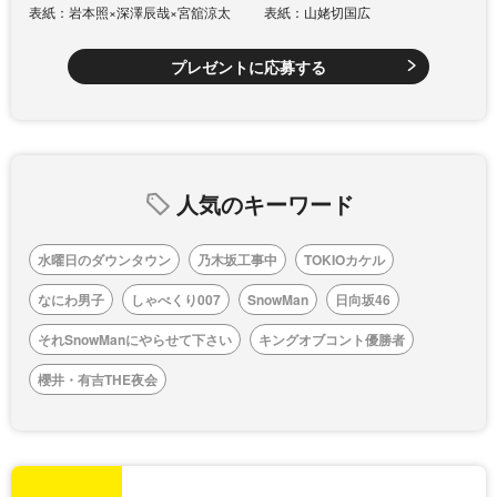
表紙：岩本照×深澤辰哉×宮舘涼太
表紙：山姥切国広
プレゼントに応募する
人気のキーワード
水曜日のダウンタウン
乃木坂工事中
TOKIOカケル
なにわ男子
しゃべくり007
SnowMan
日向坂46
それSnowManにやらせて下さい
キングオブコント優勝者
櫻井・有吉THE夜会