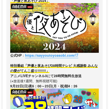
「声優と夜あそび 2024」
公式HP
：
https://sayyoutoyoasobi.com/
特別番組「声優と夜あそび28時間テレビ 大感謝祭 みんな
の愛がてんこ盛り!!!!!!!」
アニメLIVEチャンネル3にて28時間無料生放送
(※放送後1週間、無料視聴可能)
9月22日(日)夜6：00～23日(月・祝)朝4：26