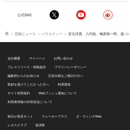
公式SNS
芸能ニュース
バラエティー
安元洋貴、八代拓、梅原裕一郎、逆ババ抜き対決で大盛りあがり 暴挙に出た梅原のまさかの結末に安元＆八代、大爆笑「声優28時間テ
会社概要
マイページ
お問い合わせ
プレスリリース・情報提供
プライバシーポリシー
編集部からのお知らせ
広告出稿をご検討の方へ
取材を受けてくださった方へ
利用環境
サイト利用規約
Webプッシュ通知について
利用者情報の外部送信について
毎日が発見ネット
ウォーカープラス
ダ・ヴィンチWeb
レタスクラブ
楽演祭