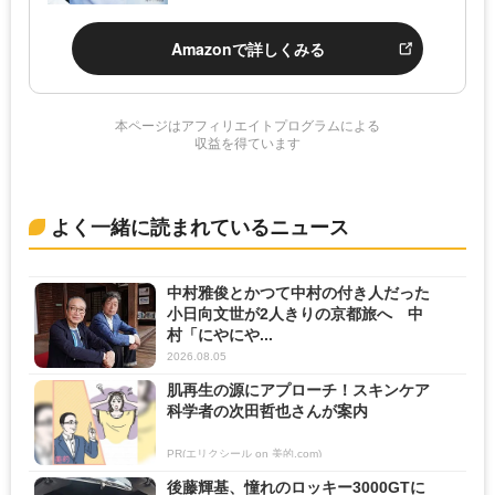
Amazonで詳しくみる
本ページはアフィリエイトプログラムによる
収益を得ています
よく一緒に読まれているニュース
中村雅俊とかつて中村の付き人だった
小日向文世が2人きりの京都旅へ 中
村「にやにや...
2026.08.05
肌再生の源にアプローチ！スキンケア
科学者の次田哲也さんが案内
PR(エリクシール on 美的.com)
後藤輝基、憧れのロッキー3000GTに