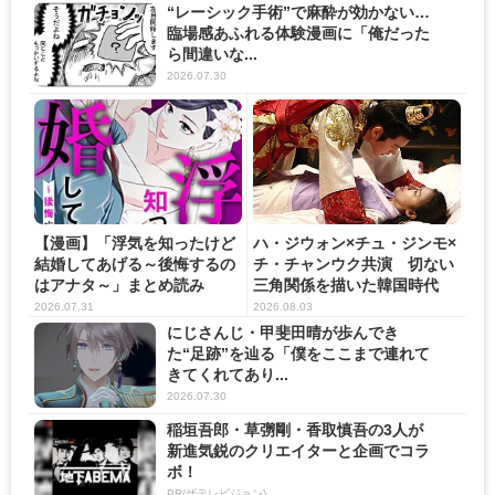
“レーシック手術”で麻酔が効かない…
臨場感あふれる体験漫画に「俺だった
ら間違いな...
2026.07.30
【漫画】「浮気を知ったけど
ハ・ジウォン×チュ・ジンモ×
結婚してあげる～後悔するの
チ・チャンウク共演 切ない
はアナタ～」まとめ読み
三角関係を描いた韓国時代
劇...
2026.07.31
2026.08.03
にじさんじ・甲斐田晴が歩んでき
た“足跡”を辿る「僕をここまで連れて
きてくれてあり...
2026.07.30
稲垣吾郎・草彅剛・香取慎吾の3人が
新進気鋭のクリエイターと企画でコラ
ボ！
PR(ザテレビジョン)