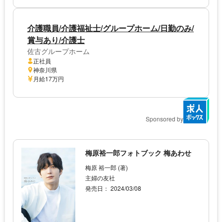
介護職員/介護福祉士/グループホーム/日勤のみ/
賞与あり/介護士
佐古グループホーム
正社員
神奈川県
月給17万円
Sponsored by
梅原裕一郎フォトブック 梅あわせ
梅原 裕一郎 (著)
主婦の友社
発売日： 2024/03/08