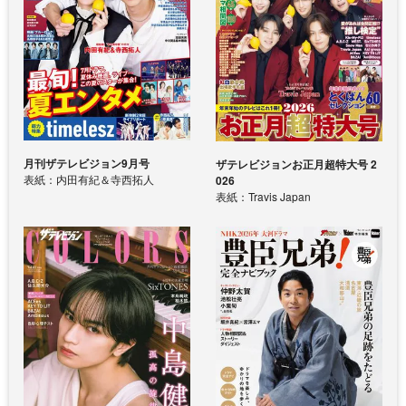
月刊ザテレビジョン9月号
ザテレビジョンお正月超特大号 2
表紙：内田有紀＆寺西拓人
026
表紙：Travis Japan