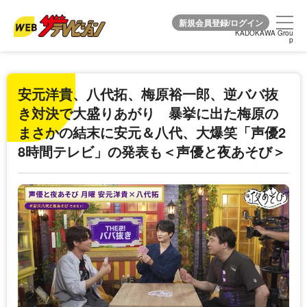
KADOKAWA Grou
KADOKAWA Grou
p
p
安元洋貴、八代拓、梅原裕一郎、逆ババ抜
き対決で大盛りあがり 暴挙に出た梅原の
まさかの結末に安元＆八代、大爆笑「声優2
8時間テレビ」の発表も＜声優と夜あそび＞