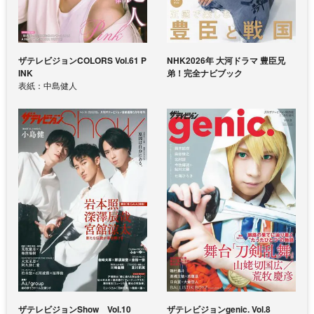
ザテレビジョンCOLORS Vol.61 P
NHK2026年 大河ドラマ 豊臣兄
INK
弟！完全ナビブック
表紙：中島健人
ザテレビジョンShow Vol.10
ザテレビジョンgenic. Vol.8