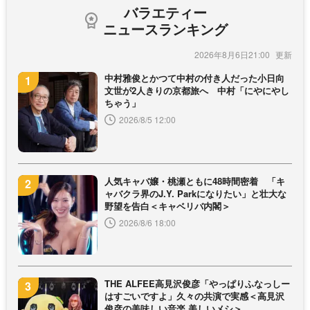
バラエティー
ニュースランキング
2026年8月6日21:00
中村雅俊とかつて中村の付き人だった小日向
文世が2人きりの京都旅へ 中村「にやにやし
ちゃう」
2026/8/5 12:00
人気キャバ嬢・桃瀬ともに48時間密着 「キ
ャバクラ界のJ.Y. Parkになりたい」と壮大な
野望を告白＜キャベリバ内閣＞
2026/8/6 18:00
THE ALFEE高見沢俊彦「やっぱりふなっしー
はすごいですよ」久々の共演で実感＜高見沢
俊彦の美味しい音楽 美しいメシ＞