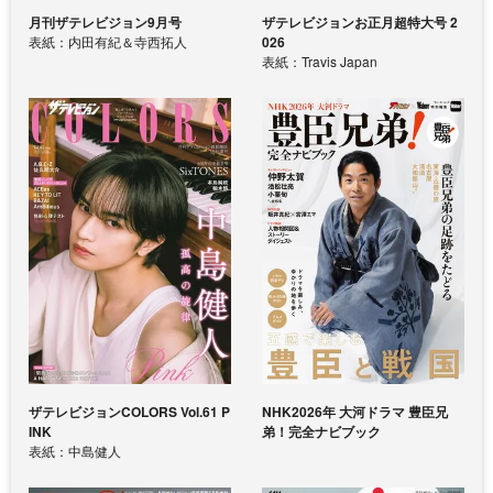
月刊ザテレビジョン9月号
ザテレビジョンお正月超特大号 2
表紙：内田有紀＆寺西拓人
026
表紙：Travis Japan
ザテレビジョンCOLORS Vol.61 P
NHK2026年 大河ドラマ 豊臣兄
INK
弟！完全ナビブック
表紙：中島健人