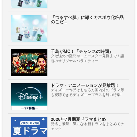
「つるすべ肌」に導くカネボウ化粧品
のこだ...
千鳥がMC！「チャンスの時間」
クセ強めの疑問やニュースター発掘まで！話
題のオリジナルバラエティー
ドラマ・アニメーションが見放題！
ディズニー作品はもちろん国内外のドラマ等
も視聴できるディズニープラスを総力特集!!
2026年7月期夏ドラマまとめ
見逃し厳禁！気になる新ドラマをまとめてチ
ェック