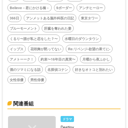
Believe－君にかける橋－
9ボーダー
アンチヒーロー
366日
アンメットある脳外科医の日記
東京タワー
ブルーモーメント
肝臓を奪われた妻
くるり〜誰が私と恋をした？〜
水曜日のダウンタウン
イップス
花咲舞が黙ってない
Re:リベンジ-欲望の果てに-
アメトーーク！
約束〜16年目の真実〜
月曜から夜ふかし
酒のツマミになる話
名探偵コナン
好きなオトコと別れたい
女性俳優
男性俳優
関連番組
ドラマ
Destiny