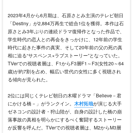
2023年4月から6月期は、
石原さとみ
主演のテレビ朝日
「
Destiny
」が2,884万再生で総合1位を獲得。本作は
石
原さとみ
3年ぶりの連続ドラマ復帰作となった作品で、
学生時代の恋人との再会をきっかけに、12年前の学生
時代に起きた事件の真実、そして20年前の父の死の真
相に迫る“サスペンス×ラブストーリー”となっていた。
TVerでの視聴者層は、F1からF3層F1～F3(女性20～64
歳)が約7割を占め、幅広い世代の女性に多く視聴され
る傾向が見られた。
2位には同じくテレビ朝日の木曜ドラマ「
Believe－君
にかける橋－
」がランクイン。
木村拓哉
が演じる大手
ゼネコンの設計者・狩山陸が、自身の設計した橋の崩
落事故の真相を明らかにするべく奮闘するストーリー
が反響を呼んだ。TVerでの視聴者層は、M2からM3層