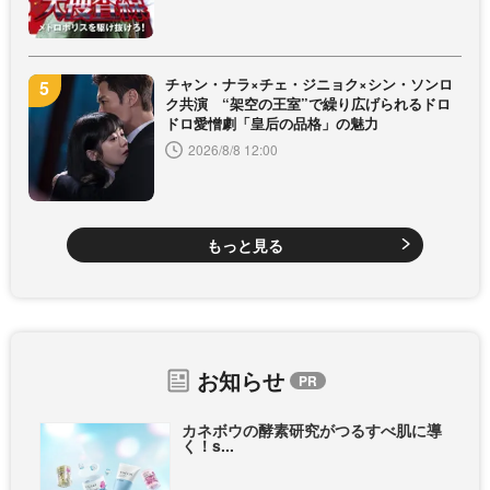
チャン・ナラ×チェ・ジニョク×シン・ソンロ
ク共演 “架空の王室”で繰り広げられるドロ
ドロ愛憎劇「皇后の品格」の魅力
2026/8/8 12:00
もっと見る
お知らせ
カネボウの酵素研究がつるすべ肌に導
く！s...