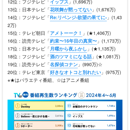
12位：フジテレビ「
イップス
」(1,696万)
13位：日本テレビ「
花咲舞が黙ってない
」(1,676万)
14位：フジテレビ「
Re:リベンジ-欲望の果てに-
」(1,43
2万)
15位：テレビ朝日「
アメトーーク！
」(★1,406万)
16位：読売テレビ「
約束〜16年目の真実〜
」(1,173万)
17位：日本テレビ「
月曜から夜ふかし
」(★1,135万)
18位：フジテレビ「
酒のツマミになる話
」(★1,081万)
19位：読売テレビ「
名探偵コナン
」(990万)☆
20位：テレビ東京「
好きなオトコと別れたい
」(975万)
※★はバラエティ番組、☆はアニメ番組