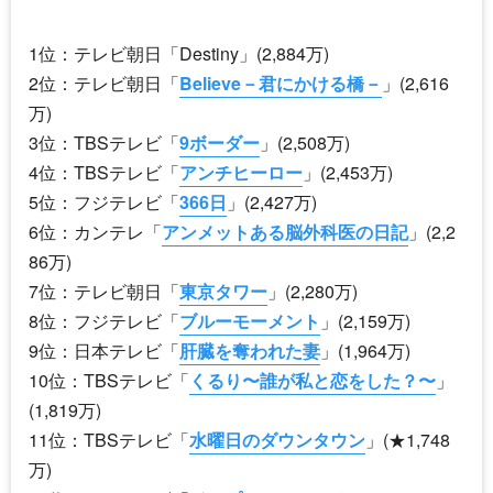
1位：テレビ朝日「
Destiny
」(2,884万)
2位：テレビ朝日「
Believe－君にかける橋－
」(2,616
万)
3位：TBSテレビ「
9ボーダー
」(2,508万)
4位：TBSテレビ「
アンチヒーロー
」(2,453万)
5位：フジテレビ「
366日
」(2,427万)
6位：カンテレ「
アンメットある脳外科医の日記
」(2,2
86万)
7位：テレビ朝日「
東京タワー
」(2,280万)
8位：フジテレビ「
ブルーモーメント
」(2,159万)
9位：日本テレビ「
肝臓を奪われた妻
」(1,964万)
10位：TBSテレビ「
くるり〜誰が私と恋をした？〜
」
(1,819万)
11位：TBSテレビ「
水曜日のダウンタウン
」(★1,748
万)