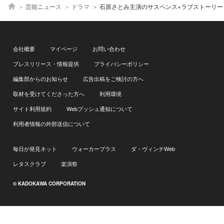
芸能ニュース
ドラマ
石原さとみ主演のサスペンス×ラブストーリー「Destiny」が総合1位 TVerの4～6月期｢番組再生数ランキン
会社概要
マイページ
お問い合わせ
プレスリリース・情報提供
プライバシーポリシー
編集部からのお知らせ
広告出稿をご検討の方へ
取材を受けてくださった方へ
利用環境
サイト利用規約
Webプッシュ通知について
利用者情報の外部送信について
毎日が発見ネット
ウォーカープラス
ダ・ヴィンチWeb
レタスクラブ
楽演祭
© KADOKAWA CORPORATION