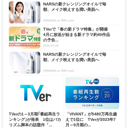
NARSの新クレンジングオイルで毎
朝、メイク映えする潤い美肌へ
PR(NARS on 美的.com)
TVerで「春の新ドラマ特集」が開催
4月に放送が始まる新ドラマ約40作品
の予告...
2024.03.26
NARSの新クレンジングオイルで毎
朝、メイク映えする潤い美肌へ
PR(NARS on 美的.com)
TVerの1～3月期｢番組再生ラ
「VIVANT」が5480万再生越
ンキング｣が発表 1位はバカ
えで1位に TVerが2023年7
リズム脚本の話題作「...
月～9月期の...