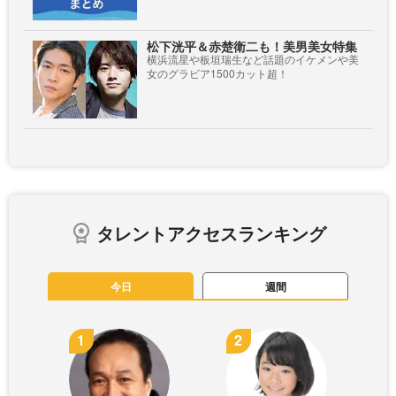
松下洸平＆赤楚衛二も！美男美女特集
横浜流星や板垣瑞生など話題のイケメンや美
女のグラビア1500カット超！
タレントアクセスランキング
今日
週間