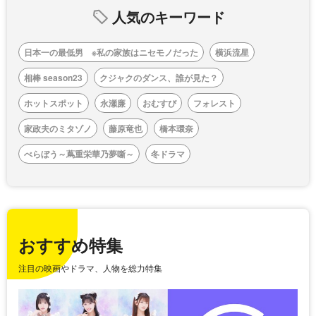
人気のキーワード
日本一の最低男 ※私の家族はニセモノだった
横浜流星
相棒 season23
クジャクのダンス、誰が見た？
ホットスポット
永瀬廉
おむすび
フォレスト
家政夫のミタゾノ
藤原竜也
橋本環奈
べらぼう～蔦重栄華乃夢噺～
冬ドラマ
おすすめ特集
注目の映画やドラマ、人物を総力特集