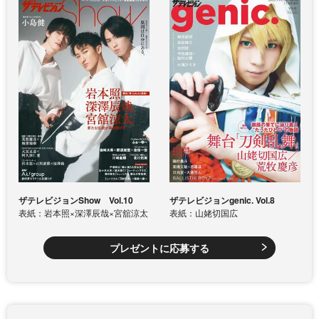
ザテレビジョンShow Vol.10
ザテレビジョンgenic. Vol.8
表紙：岩本照×深澤辰哉×宮舘涼太
表紙：山姥切国広
プレゼントに応募する