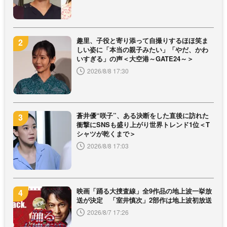
趣里、子役と寄り添って自撮りするほほ笑ま
しい姿に「本当の親子みたい」「やだ、かわ
いすぎる」の声＜大空港～GATE24～＞
2026/8/8 17:30
蒼井優“咲子”、ある決断をした直後に訪れた
衝撃にSNSも盛り上がり世界トレンド1位＜T
シャツが乾くまで＞
2026/8/8 17:03
映画「踊る大捜査線」全9作品の地上波一挙放
送が決定 「室井慎次」2部作は地上波初放送
2026/8/7 17:26