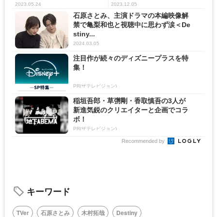
2023.05.24
2023.12.05
石原さとみ、主演ドラマの本編映像解
禁で亀梨和也と視聴中に思わず涙＜De
stiny...
2024.03.05
注目作が続々のディズニープラスを特
集！
PR(ザテレビジョン)
稲垣吾郎・草彅剛・香取慎吾の3人が
新進気鋭のクリエイターと企画でコラ
ボ！
PR(ザテレビジョン)
Recommended by
キーワード
TVer
石原さとみ
木村拓哉
Destiny