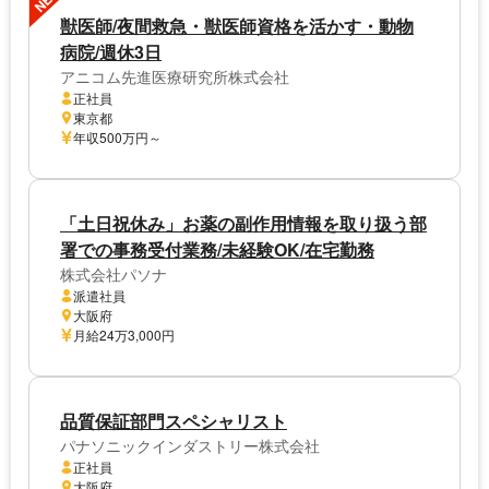
獣医師/夜間救急・獣医師資格を活かす・動物
病院/週休3日
アニコム先進医療研究所株式会社
正社員
東京都
年収500万円～
「土日祝休み」お薬の副作用情報を取り扱う部
署での事務受付業務/未経験OK/在宅勤務
株式会社パソナ
派遣社員
大阪府
月給24万3,000円
品質保証部門スペシャリスト
パナソニックインダストリー株式会社
正社員
大阪府