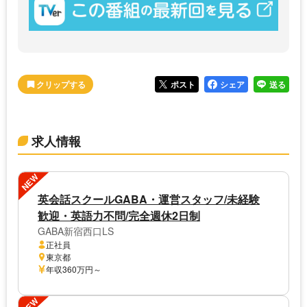
ポスト
シェア
送る
求人情報
NEW
英会話スクールGABA・運営スタッフ/未経験
歓迎・英語力不問/完全週休2日制
GABA新宿西口LS
正社員
東京都
年収360万円～
NEW