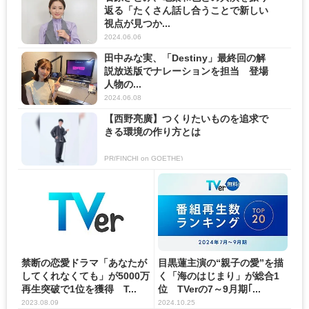
返る「たくさん話し合うことで新しい
視点が見つか...
2024.06.06
田中みな実、「Destiny」最終回の解
説放送版でナレーションを担当 登場
人物の...
2024.06.08
【西野亮廣】つくりたいものを追求で
きる環境の作り方とは
PR(FINCHI on GOETHE)
禁断の恋愛ドラマ「あなたが
目黒蓮主演の“親子の愛”を描
してくれなくても」が5000万
く「海のはじまり」が総合1
再生突破で1位を獲得 T...
位 TVerの7～9月期｢...
2023.08.09
2024.10.25